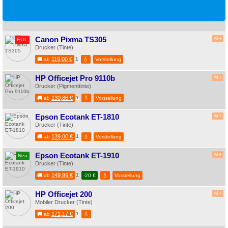
Canon Pixma TS305
M
+
EOL
Drucker (Tinte)
119,00 €
1
💧
🚚
ab
Vorstellung
HP Officejet Pro 9110b
M
+
Drucker (Pigmenttinte)
130,86 €
1
💧
🚚
ab
Vorstellung
Epson Ecotank ET-1810
M
+
Drucker (Tinte)
139,00 €
1
💧
🚚
ab
Vorstellung
Epson Ecotank ET-1910
M
+
Neu
Drucker (Tinte)
149,99 €
1
💧
🚚
ab
-20 €
Vorstellung
HP Officejet 200
M
+
Mobiler Drucker (Tinte)
171,17 €
1
💧
🚚
ab