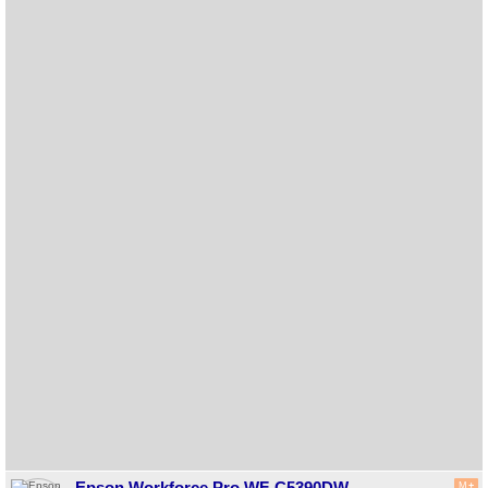
Epson Workforce Pro WF-C5390DW
M
+