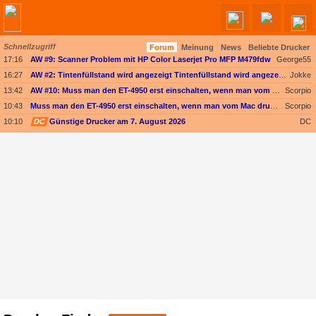
Schnellzugriff
Forum
Meinung
News
Beliebte Drucker
Angebote werden geladen...
17:16
AW #9: Scanner Problem mit HP Color Laserjet Pro MFP M479fdw
George55
16:27
AW #2: Tintenfüllstand wird angezeigt Tintenfüllstand wird angezeigt, aber unter Druckkopf-Status --
Jokke
13:42
AW #10: Muss man den ET-4950 erst einschalten, wenn man vom Mac drucken möchte?
Scorpio
10:43
Muss man den ET-4950 erst einschalten, wenn man vom Mac drucken möchte?
Scorpio
10:10
DC
Günstige Drucker am 7. August 2026
DC