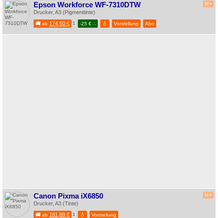
Epson Workforce WF-7310DTW
M
+
Drucker, A3 (Pigmenttinte)
174,50 €
1
💧
🚚
ab
-25 € ∴
Vorstellung
Abo
Canon Pixma iX6850
M
+
Drucker, A3 (Tinte)
181,89 €
1
💧
🚚
ab
Vorstellung