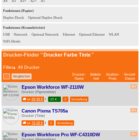
A4
A3
A3+
A2+
A1
Funktionen (Papier)
Duplex-Druck
Optional Duplex-Druck
Funktionen (Konnektivität)
USB
Netzwerk
Optional Netzwerk
Ethernet
Optional Ethernet
WLAN
WiFi-Direkt
Drucker Farbe Tinte
Filter▴
49 Drucker
Drucker-
Beliebt-
Straßen-
Vorstell-
Vergleichen
Name
heit
Preis
Datum
Epson Workforce WF-2110W
M
+
Drucker (Pigmenttinte)
69,99 €
1
💧
🚚
ab
-25 € ∴
Vorstellung
Canon Pixma TS705a
M
+
Drucker (Tinte)
76,08 €
1
💧
🚚
ab
Vorstellung
Epson Workforce Pro WF-C4310DW
M
+
Drucker (Pigmenttinte)