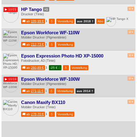
HP Tango
M
+
▶ 10/21
+1
Drucker (Tinte)
199,99 €
1
💧
🚚
ab
Vorstellung
aus 2018 ️†️
Abo
Epson Workforce WF-110W
M
+
Mobiler Drucker (Pigmenttinte)
212,73 €
1
💧
🚚
ab
Vorstellung
Epson Expression Photo HD XP-15000
M
+
Fotodrucker, A3 (Tinte)
260,89 €
1
💧
🚚
ab
-25 € ∴
Vorstellung
Epson Workforce WF-100W
M
+
▶ 10/19
Mobiler Drucker (Pigmenttinte)
271,11 €
1
💧
🚚
ab
Vorstellung
aus 2014 ️†️
Canon Maxify BX110
M
+
Mobiler Drucker (Tinte)
278,70 €
1
💧
🚚
ab
Vorstellung