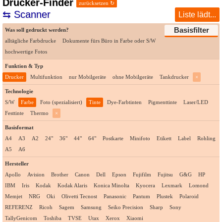
Drucker-Finder
zurücksetzen ↻
⇆ Scanner
Liste lädt...
Basisfilter
Was soll gedruckt werden?
alltägliche Farbdrucke
Dokumente fürs Büro in Farbe oder S/W
hochwertige Fotos
Funktion & Typ
Drucker
Multifunktion
nur Mobilgeräte
ohne Mobilgeräte
Tankdrucker
×
Technologie
S/W
Farbe
Foto (spezialisiert)
Tinte
Dye-Farbtinten
Pigmenttinte
Laser/LED
Festtinte
Thermo
×
Basisformat
A4
A3
A2
24"
36"
44"
64"
Postkarte
Minifoto
Etikett
Label
Rohling
A5
A6
Hersteller
Apollo
Avision
Brother
Canon
Dell
Epson
Fujifilm
Fujitsu
G&G
HP
IBM
Iris
Kodak
Kodak Alaris
Konica Minolta
Kyocera
Lexmark
Lomond
Memjet
NRG
Oki
Olivetti Tecnost
Panasonic
Pantum
Plustek
Polaroid
REFERENZ
Ricoh
Sagem
Samsung
Seiko Precision
Sharp
Sony
TallyGenicom
Toshiba
TVSE
Utax
Xerox
Xiaomi