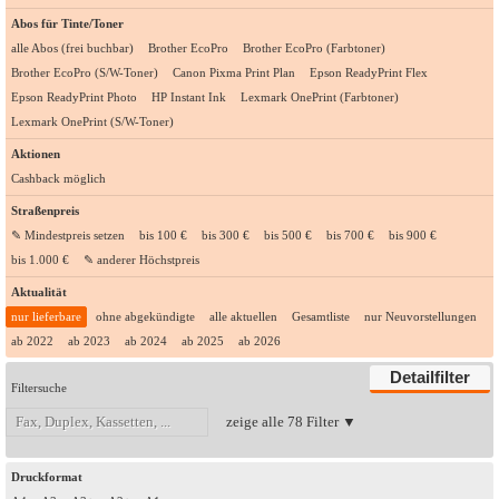
Abos für Tinte/Toner
alle Abos (frei buchbar)
Brother EcoPro
Brother EcoPro (Farbtoner)
Brother EcoPro (S/W-Toner)
Canon Pixma Print Plan
Epson ReadyPrint Flex
Epson ReadyPrint Photo
HP Instant Ink
Lexmark OnePrint (Farbtoner)
Lexmark OnePrint (S/W-Toner)
Aktionen
Cashback möglich
Straßenpreis
✎ Mindestpreis setzen
bis 100 €
bis 300 €
bis 500 €
bis 700 €
bis 900 €
bis 1.000 €
✎ anderer Höchstpreis
Aktualität
nur lieferbare
ohne abgekündigte
alle aktuellen
Gesamtliste
nur Neuvorstellungen
ab 2022
ab 2023
ab 2024
ab 2025
ab 2026
Detailfilter
Filtersuche
Druckformat