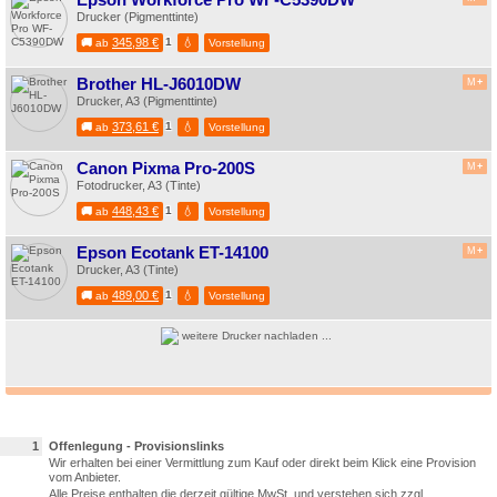
Drucker (Pigmenttinte)
345,98 €
1
💧
🚚
ab
Vorstellung
Brother HL-J6010DW
M
+
Drucker, A3 (Pigmenttinte)
373,61 €
1
💧
🚚
ab
Vorstellung
Canon Pixma Pro-200S
M
+
Fotodrucker, A3 (Tinte)
448,43 €
1
💧
🚚
ab
Vorstellung
Epson Ecotank ET-14100
M
+
Drucker, A3 (Tinte)
489,00 €
1
💧
🚚
ab
Vorstellung
weitere Drucker nachladen ...
1
Offenlegung - Provisionslinks
Wir erhalten bei einer Vermittlung zum Kauf oder direkt beim Klick eine Provision
vom Anbieter.
Alle Preise enthalten die derzeit gültige MwSt. und verstehen sich zzgl.