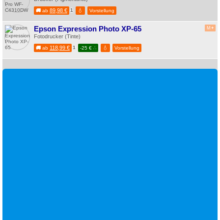
89,98 €
1
💧
🚚
ab
Vorstellung
Epson Expression Photo XP-65
M
+
Fotodrucker (Tinte)
118,99 €
1
💧
🚚
ab
-25 € ∴
Vorstellung