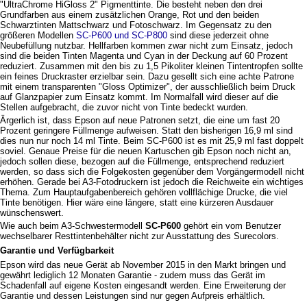
"UltraChrome HiGloss 2" Pigmenttinte. Die besteht neben den drei
Grundfarben aus einem zusätzlichen Orange, Rot und den beiden
Schwarztinten Mattschwarz und Fotoschwarz. Im Gegensatz zu den
größeren Modellen
SC-P600 und SC-P800
sind diese jederzeit ohne
Neubefüllung nutzbar. Hellfarben kommen zwar nicht zum Einsatz, jedoch
sind die beiden Tinten Magenta und Cyan in der Deckung auf 60 Prozent
reduziert. Zusammen mit den bis zu 1,5 Pikoliter kleinen Tintentropfen sollte
ein feines Druckraster erzielbar sein. Dazu gesellt sich eine achte Patrone
mit einem transparenten "Gloss Optimizer", der ausschließlich beim Druck
auf Glanzpapier zum Einsatz kommt. Im Normalfall wird dieser auf die
Stellen aufgebracht, die zuvor nicht von Tinte bedeckt wurden.
Ärgerlich ist, dass Epson auf neue Patronen setzt, die eine um fast 20
Prozent geringere Füllmenge aufweisen. Statt den bisherigen 16,9 ml sind
dies nun nur noch 14 ml Tinte. Beim SC-P600 ist es mit 25,9 ml fast doppelt
soviel. Genaue Preise für die neuen Kartuschen gib Epson noch nicht an,
jedoch sollen diese, bezogen auf die Füllmenge, entsprechend reduziert
werden, so dass sich die Folgekosten gegenüber dem Vorgängermodell nicht
erhöhen. Gerade bei A3-Fotodruckern ist jedoch die Reichweite ein wichtiges
Thema. Zum Hauptaufgabenbereich gehören vollflächige Drucke, die viel
Tinte benötigen. Hier wäre eine längere, statt eine kürzeren Ausdauer
wünschenswert.
Wie auch beim A3-Schwestermodell
SC-P600
gehört ein vom Benutzer
wechselbarer Resttintenbehälter nicht zur Ausstattung des Surecolors.
Garantie und Verfügbarkeit
Epson wird das neue Gerät ab November 2015 in den Markt bringen und
gewährt lediglich 12 Monaten Garantie - zudem muss das Gerät im
Schadenfall auf eigene Kosten eingesandt werden. Eine Erweiterung der
Garantie und dessen Leistungen sind nur gegen Aufpreis erhältlich.