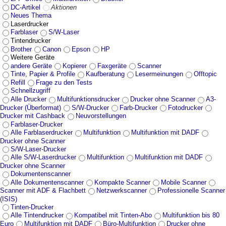
DC-Artikel
Aktionen
Neues Thema
Laserdrucker
Farblaser
S/W-Laser
Tintendrucker
Brother
Canon
Epson
HP
Weitere Geräte
andere Geräte
Kopierer
Faxgeräte
Scanner
Tinte, Papier & Profile
Kaufberatung
Lesermeinungen
Offtopic
Refill
Frage zu den Tests
Schnellzugriff
Alle Drucker
Multifunktionsdrucker
Drucker ohne Scanner
A3-
Drucker (Überformat)
S/W-Drucker
Farb-Drucker
Fotodrucker
Drucker mit Cashback
Neuvorstellungen
Farblaser-Drucker
Alle Farblaserdrucker
Multifunktion
Multifunktion mit DADF
Drucker ohne Scanner
S/W-Laser-Drucker
Alle S/W-Laserdrucker
Multifunktion
Multifunktion mit DADF
Drucker ohne Scanner
Dokumentenscanner
Alle Dokumentenscanner
Kompakte Scanner
Mobile Scanner
Scanner mit ADF & Flachbett
Netzwerkscanner
Professionelle Scanner
(ISIS)
Tinten-Drucker
Alle Tintendrucker
Kompatibel mit Tinten-Abo
Multifunktion bis 80
Euro
Multifunktion mit DADF
Büro-Multifunktion
Drucker ohne