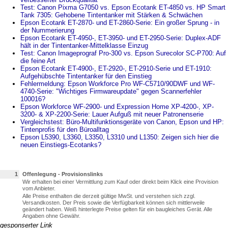
Test: Canon Pixma G7050 vs. Epson Ecotank ET-4850 vs. HP Smart
Tank 7305: Gehobene Tintentanker mit Stärken & Schwächen
Epson Ecotank ET-2870- und ET-2860-Serie: Ein großer Sprung - in
der Nummerierung
Epson Ecotank ET-4950-, ET-3950- und ET-2950-Serie: Duplex-ADF
hält in der Tintentanker-Mittelklasse Einzug
Test: Canon Imageprograf Pro-300 vs. Epson Surecolor SC-P700: Auf
die feine Art
Epson Ecotank ET-4900-, ET-2920-, ET-2910-Serie und ET-1910:
Aufgehübschte Tintentanker für den Einstieg
Fehlermeldung: Epson Workforce Pro WF-C5710/90DWF und WF-
4740-Serie: "Wichtiges Firmwareupdate" gegen Scannerfehler
100016?
Epson Workforce WF-2900- und Expression Home XP-4200-, XP-
3200- & XP-2200-Serie: Lauer Aufguß mit neuer Patronenserie
Vergleichstest: Büro-Multifunktionsgeräte von Canon, Epson und HP:
Tintenprofis für den Büroalltag
Epson L5390, L3360, L3350, L3310 und L1350: Zeigen sich hier die
neuen Einstiegs-Ecotanks?
1
Offenlegung - Provisionslinks
Wir erhalten bei einer Vermittlung zum Kauf oder direkt beim Klick eine Provision
vom Anbieter.
Alle Preise enthalten die derzeit gültige MwSt. und verstehen sich zzgl.
Versandkosten. Der Preis sowie die Verfügbarkeit können sich mittlerweile
geändert haben. Weiß hinterlegte Preise gelten für ein baugleiches Gerät. Alle
Angaben ohne Gewähr.
gesponserter Link