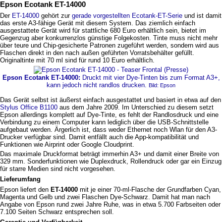
Epson Ecotank ET-14000
Der
ET-14000
gehört zur
gerade vorgestellten Ecotank-ET-Serie
und ist damit
das erste A3-fähige Gerät mit diesem System. Das ziemlich einfach
ausgestattete Gerät wird für stattliche 680 Euro erhältlich sein, bietet im
Gegenzug aber konkurrenzlos günstige Folgekosten. Tinte muss nicht mehr
über teure und Chip-gesicherte Patronen zugeführt werden, sondern wird aus
Flaschen direkt in den nach außen geführten Vorratsbehälter gefüllt.
Originaltinte mit 70 ml sind für rund 10 Euro erhältlich.
Epson Ecotank ET-14000:
Druckt mit vier Dye-Tinten bis zum Format A3+,
kann jedoch nicht randlos drucken.
Bild: Epson
Das Gerät selbst ist äußerst einfach ausgestattet und basiert in etwa auf den
Stylus Office B1100
aus dem Jahre 2009. Im Unterschied zu diesem setzt
Epson allerdings komplett auf Dye-Tinte, es fehlt der Randlosdruck und eine
Verbindung zu einem Computer kann lediglich über die USB-Schnittstelle
aufgebaut werden. Ärgerlich ist, dass weder Ethernet noch Wlan für den A3-
Drucker verfügbar sind. Damit entfällt auch die App-kompatibilität und
Funktionen wie Airprint oder Google Cloudprint.
Das maximale Druckformat beträgt immerhin A3+ und damit einer Breite von
329 mm. Sonderfunktionen wie Duplexdruck, Rollendruck oder gar ein Einzug
für starre Medien sind nicht vorgesehen.
Lieferumfang
Epson liefert den
ET-14000
mit je einer 70-ml-Flasche der Grundfarben Cyan,
Magenta und Gelb und zwei Flaschen Dye-Schwarz. Damit hat man nach
Angabe von Epson rund zwei Jahre Ruhe, was in etwa 5.700 Farbseiten oder
7.100 Seiten Schwarz entsprechen soll.