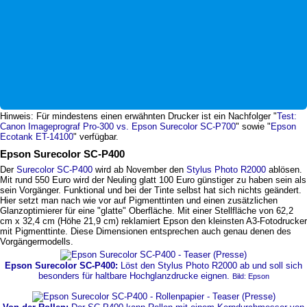
Hinweis: Für mindestens einen erwähnten Drucker ist ein Nachfolger "
Test:
Canon Imageprograf Pro-300 vs. Epson Surecolor SC-P700
" sowie "
Epson
Ecotank ET-14100
" verfügbar.
Epson Surecolor SC-P400
Der
Surecolor SC-P400
wird ab November den
Stylus Photo R2000
ablösen.
Mit rund 550 Euro wird der Neuling glatt 100 Euro günstiger zu haben sein als
sein Vorgänger. Funktional und bei der Tinte selbst hat sich nichts geändert.
Hier setzt man nach wie vor auf Pigmenttinten und einen zusätzlichen
Glanzoptimierer für eine "glatte" Oberfläche. Mit einer Stellfläche von 62,2
cm x 32,4 cm (Höhe 21,9 cm) reklamiert Epson den kleinsten A3-Fotodrucker
mit Pigmenttinte. Diese Dimensionen entsprechen auch genau denen des
Vorgängermodells.
Epson Surecolor SC-P400:
Löst den Stylus Photo R2000 ab und soll sich
besonders für haltbare Hochglanzdrucke eignen.
Bild: Epson