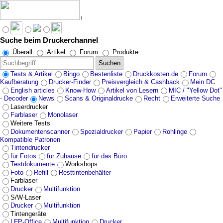
↑
Suche beim Druckerchannel
Angebote werden geladen...
Überall
Artikel
Forum
Produkte
Suchen
Tests & Artikel
Bingo
Bestenliste
Druckkosten.de
Forum
Kaufberatung
Drucker-Finder
Preisvergleich & Cashback
Mein DC
English articles
Know-How
Artikel von Lesern
MIC / "Yellow Dot"
- Decoder
News
Scans & Originaldrucke
Recht
Erweiterte Suche
Laserdrucker
Farblaser
Monolaser
Weitere Tests
Dokumentenscanner
Spezialdrucker
Papier
Rohlinge
Kompatible Patronen
Tintendrucker
für Fotos
für Zuhause
für das Büro
Testdokumente
Workshops
Foto
Refill
Resttintenbehälter
Farblaser
Drucker
Multifunktion
S/W-Laser
Drucker
Multifunktion
Tintengeräte
LFP-Office
Multifunktion
Drucker