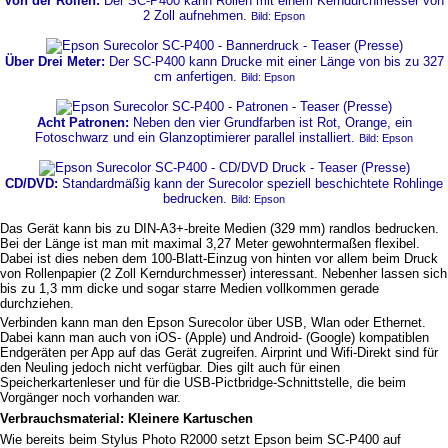
Von der Rollen:
Der SC-P400 kann Rollen mit einem Kerndurchmesser von
2 Zoll aufnehmen.
Bild: Epson
Über Drei Meter:
Der SC-P400 kann Drucke mit einer Länge von bis zu 327
cm anfertigen.
Bild: Epson
Acht Patronen:
Neben den vier Grundfarben ist Rot, Orange, ein
Fotoschwarz und ein Glanzoptimierer parallel installiert.
Bild: Epson
CD/DVD:
Standardmäßig kann der Surecolor speziell beschichtete Rohlinge
bedrucken.
Bild: Epson
Das Gerät kann bis zu DIN-A3+-breite Medien (329 mm) randlos bedrucken.
Bei der Länge ist man mit maximal 3,27 Meter gewohntermaßen flexibel.
Dabei ist dies neben dem 100-Blatt-Einzug von hinten vor allem beim Druck
von Rollenpapier (2 Zoll Kerndurchmesser) interessant. Nebenher lassen sich
bis zu 1,3 mm dicke und sogar starre Medien vollkommen gerade
durchziehen.
Verbinden kann man den Epson Surecolor über USB, Wlan oder Ethernet.
Dabei kann man auch von iOS- (Apple) und Android- (Google) kompatiblen
Endgeräten per App auf das Gerät zugreifen. Airprint und Wifi-Direkt sind für
den Neuling jedoch nicht verfügbar. Dies gilt auch für einen
Speicherkartenleser und für die USB-Pictbridge-Schnittstelle, die beim
Vorgänger noch vorhanden war.
Verbrauchsmaterial: Kleinere Kartuschen
Wie bereits beim Stylus Photo R2000 setzt Epson beim SC-P400 auf