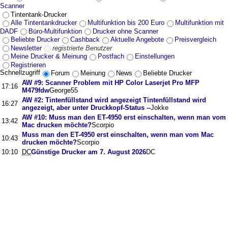
Scanner
Tintentank-Drucker
Alle Tintentankdrucker
Multifunktion bis 200 Euro
Multifunktion mit
DADF
Büro-Multifunktion
Drucker ohne Scanner
Beliebte Drucker
Cashback
Aktuelle Angebote
Preisvergleich
Newsletter
registrierte Benutzer
Meine Drucker & Meinung
Postfach
Einstellungen
Registrieren
Schnellzugriff
Forum
Meinung
News
Beliebte Drucker
AW #9: Scanner Problem mit HP Color Laserjet Pro MFP
17:16
M479fdw
George55
AW #2: Tintenfüllstand wird angezeigt Tintenfüllstand wird
16:27
angezeigt, aber unter Druckkopf-Status --
Jokke
AW #10: Muss man den ET-4950 erst einschalten, wenn man vom
13:42
Mac drucken möchte?
Scorpio
Muss man den ET-4950 erst einschalten, wenn man vom Mac
10:43
drucken möchte?
Scorpio
10:10
DC
Günstige Drucker am 7. August 2026
DC