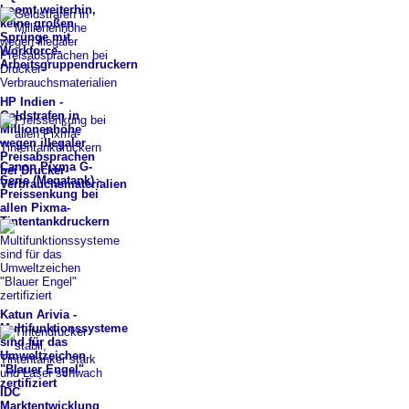
boomt weiterhin,
keine großen
Sprünge mit
Workforce-
Arbeitsgruppendruckern
HP Indien -
Geldstrafen in
Millionenhöhe
wegen illegaler
Preisabsprachen
Canon Pixma G-
bei Drucker-
Serie (Megatank) -
Verbrauchsmaterialien
Preissenkung bei
allen Pixma-
Tintentankdruckern
Katun Arivia -
Multifunktionssysteme
sind für das
Umweltzeichen
"Blauer Engel"
zertifiziert
IDC
Marktentwicklung