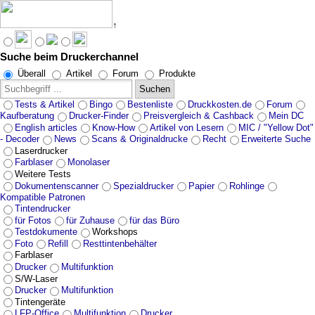
↑
Suche beim Druckerchannel
Angebote werden geladen...
Überall
Artikel
Forum
Produkte
Suchen
Tests & Artikel
Bingo
Bestenliste
Druckkosten.de
Forum
Kaufberatung
Drucker-Finder
Preisvergleich & Cashback
Mein DC
English articles
Know-How
Artikel von Lesern
MIC / "Yellow Dot"
- Decoder
News
Scans & Originaldrucke
Recht
Erweiterte Suche
Laserdrucker
Farblaser
Monolaser
Weitere Tests
Dokumentenscanner
Spezialdrucker
Papier
Rohlinge
Kompatible Patronen
Tintendrucker
für Fotos
für Zuhause
für das Büro
Testdokumente
Workshops
Foto
Refill
Resttintenbehälter
Farblaser
Drucker
Multifunktion
S/W-Laser
Drucker
Multifunktion
Tintengeräte
LFP-Office
Multifunktion
Drucker