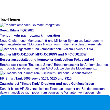
Top-Themen
Xerox Bilanz FQ2/2026
Trendumkehr nach Lexmark-
​Integration
Neue Chefs, neuer Markenauftritt und Millionen-Synergien. Unter dem im
April angetretenen CEO Louie Pastor kommt die milliardenschwere
mehr...
Brother MFC-
​J5110DW, MFC-
​J5010DW und MFC-
​J5013DW
Besser ausgestattet und kompakter dank vollem Fokus auf A4
Brother stellt seine "Business Smart"-Bürotintendrucker für A4 komplett neu
auf. Durch den Verzicht auf den A3-Druck werden die Modelle
mehr...
HP Smart Tank 6006 sowie 5109, 5115 und 7315
Zuwachs bei "Smart Tank"-
​Druckern und neue Gehäusefarben
Derzeit bietet HP 20 verschiedene Tintentankdrucker an. Bei den meisten
davon handelt es sich jedoch um baugleiche Varianten von sieben
mehr...