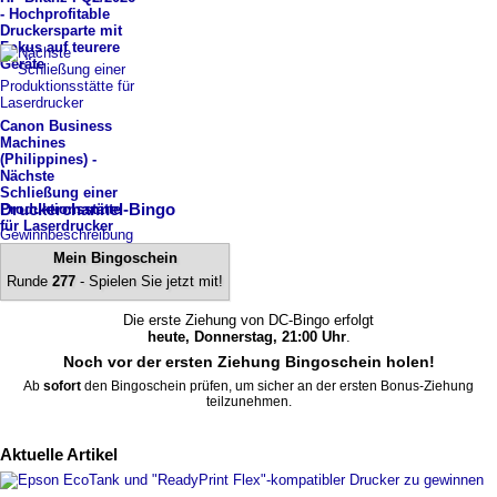
-
​ Hochprofitable
Druckersparte mit
Fokus auf teurere
Geräte
Canon Business
Machines
(Philippines) -
Nächste
Schließung einer
Druckerchannel-Bingo
Produktionsstätte
für Laserdrucker
Gewinnbeschreibung
Mein Bingoschein
Runde
277
- Spielen Sie jetzt mit!
Die erste Ziehung von DC-Bingo erfolgt
heute, Donnerstag, 21:00 Uhr
.
Noch vor der ersten Ziehung Bingoschein holen!
Ab
sofort
den Bingoschein prüfen, um sicher an der ersten Bonus-Ziehung
teilzunehmen.
Aktuelle Artikel