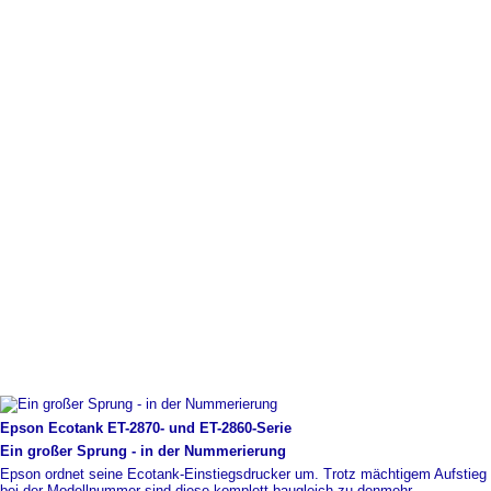
Epson Ecotank ET-
​2870-
​ und ET-
​2860-
​Serie
Ein großer Sprung -
​ in der Nummerierung
Epson ordnet seine Ecotank-Einstiegsdrucker um. Trotz mächtigem Aufstieg
bei der Modellnummer sind diese komplett baugleich zu den
mehr...