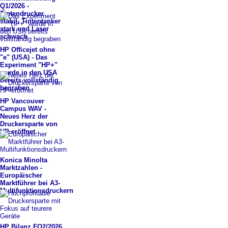
Q1/2026 -
Tintendrucker
stabil, Tintentanker
stark und Laser
schwach
HP Officejet ohne
"e" (USA) -
​ Das
Experiment "HP+"
wurde in den USA
bereits vollständig
begraben
HP Vancouver
Campus WAV -
Neues Herz der
Druckersparte von
HP eröffnet
Konica Minolta
Marktzahlen -
Europäischer
Marktführer bei A3-
Multifunktionsdruckern
HP Bilanz FQ2/2026