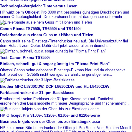
Technologie-
​Vergleich: Tinte versus Laser
HP wirbt beim Officejet Pro 8000 mit besonders günstigen Druckkosten und
seiner Officetauglichkeit. Druckerchannel nimmt das genauer unter
mehr...
Canon Pixma TS7550i, TS6550i und TS4150i
Dreierbande aus einem Guss mit Höhen und Tiefen
Canon stellt seine Einstiegs-Tintendrucker neu auf. Die Universalzufuhr fiel
dem Rotstift zum Opfer. Dafür darf jetzt wieder alles in die
mehr...
Test: Canon Pixma TS7550i
Einfach, schnell, gut & sogar günstig im "Pixma Print Plan"
Obwohl Canon seine gehobene Einstiegs-Pixmas hier und da abgespeckt
hat, bietet der TS7550i nicht weniger, als ähnliche günstige
mehr...
Brother MFC-
​L8730CDW, DCP-
​L8630CDW und HL-
​L8430CDW
Farblaserdrucker der 31-
​ipm-
​Basisklasse
Brother stellt seine Farblaser der 31-ipm-Klasse neu auf. Zunächst
erscheinen drei Basismodelle mit neuer Designsprache und frischem
mehr...
HP Officejet Pro 9130e-
​, 9120e-
​, 8130e-
​ und 8120e-
​Serie
Business-
​Inkjets von der Ober-
​ bis zur Einstiegsklasse
HP zeigt neue Bürotintendrucker der Officejet-Pro-Serie. Vom Spitzen-Modell