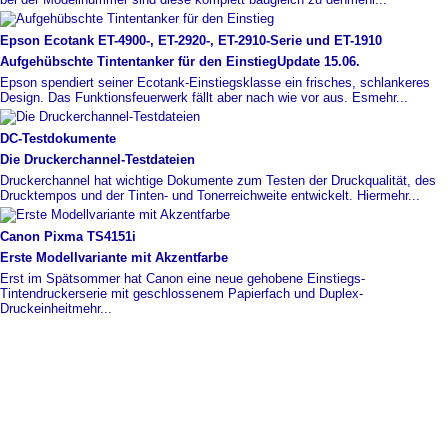
Epson Ecotank ET-
​4900-
​, ET-
​2920-
​, ET-
​2910-
​Serie und ET-
​1910
Aufgehübschte Tintentanker für den Einstieg
Update 15.06.
Epson spendiert seiner Ecotank-Einstiegsklasse ein frisches, schlankeres
Design. Das Funktionsfeuerwerk fällt aber nach wie vor aus. Es
mehr...
DC-
​Testdokumente
Die Druckerchannel-
​Testdateien
Druckerchannel hat wichtige Dokumente zum Testen der Druckqualität, des
Drucktempos und der Tinten- und Tonerreichweite entwickelt. Hier
mehr...
Canon Pixma TS4151i
Erste Modellvariante mit Akzentfarbe
Erst im Spätsommer hat Canon eine neue gehobene Einstiegs-
Tintendruckerserie mit geschlossenem Papierfach und Duplex-
Druckeinheit
mehr...