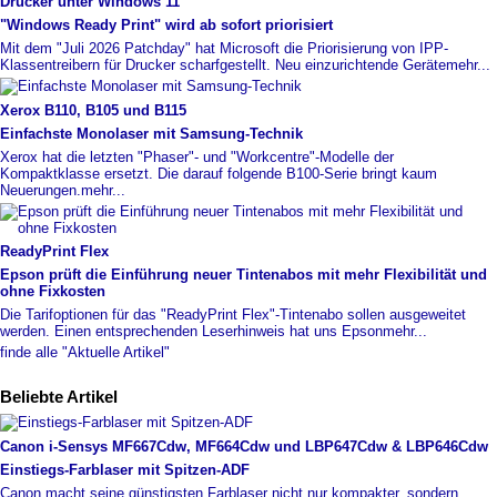
Drucker unter Windows 11
"Windows Ready Print" wird ab sofort priorisiert
Mit dem "Juli 2026 Patchday" hat Microsoft die Priorisierung von IPP-
Klassentreibern für Drucker scharfgestellt. Neu einzurichtende Geräte
mehr...
Xerox B110, B105 und B115
Einfachste Monolaser mit Samsung-
​Technik
Xerox hat die letzten "Phaser"- und "Workcentre"-Modelle der
Kompaktklasse ersetzt. Die darauf folgende B100-Serie bringt kaum
Neuerungen.
mehr...
ReadyPrint Flex
Epson prüft die Einführung neuer Tintenabos mit mehr Flexibilität und
ohne Fixkosten
Die Tarifoptionen für das "ReadyPrint Flex"-Tintenabo sollen ausgeweitet
werden. Einen entsprechenden Leserhinweis hat uns Epson
mehr...
finde alle "Aktuelle Artikel"
Beliebte Artikel
Canon i-
​Sensys MF667Cdw, MF664Cdw und LBP647Cdw & LBP646Cdw
Einstiegs-
​Farblaser mit Spitzen-
​ADF
Canon macht seine günstigsten Farblaser nicht nur kompakter, sondern