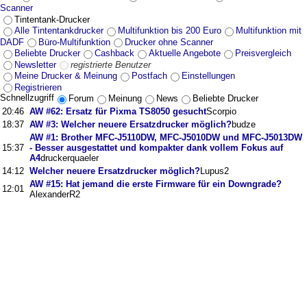
Scanner
Tintentank-Drucker
Alle Tintentankdrucker
Multifunktion bis 200 Euro
Multifunktion mit
DADF
Büro-Multifunktion
Drucker ohne Scanner
Beliebte Drucker
Cashback
Aktuelle Angebote
Preisvergleich
Newsletter
registrierte Benutzer
Meine Drucker & Meinung
Postfach
Einstellungen
Registrieren
Schnellzugriff
Forum
Meinung
News
Beliebte Drucker
20:46
AW #62: Ersatz für Pixma TS8050 gesucht
Scorpio
18:37
AW #3: Welcher neuere Ersatzdrucker möglich?
budze
AW #1: Brother MFC-J5110DW, MFC-J5010DW und MFC-J5013DW
15:37
- Besser ausgestattet und kompakter dank vollem Fokus auf
A4
druckerquaeler
14:12
Welcher neuere Ersatzdrucker möglich?
Lupus2
AW #15: Hat jemand die erste Firmware für ein Downgrade?
12:01
AlexanderR2