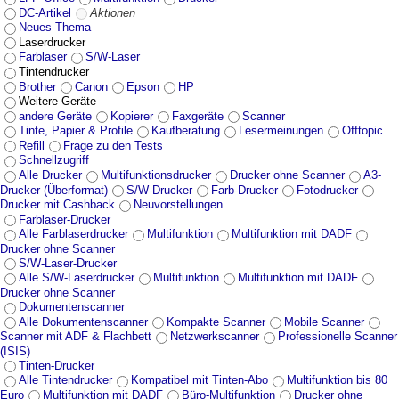
DC-Artikel
Aktionen
Neues Thema
Laserdrucker
Farblaser
S/W-Laser
Tintendrucker
Brother
Canon
Epson
HP
Weitere Geräte
andere Geräte
Kopierer
Faxgeräte
Scanner
Tinte, Papier & Profile
Kaufberatung
Lesermeinungen
Offtopic
Refill
Frage zu den Tests
Schnellzugriff
Alle Drucker
Multifunktionsdrucker
Drucker ohne Scanner
A3-
Drucker (Überformat)
S/W-Drucker
Farb-Drucker
Fotodrucker
Drucker mit Cashback
Neuvorstellungen
Farblaser-Drucker
Alle Farblaserdrucker
Multifunktion
Multifunktion mit DADF
Drucker ohne Scanner
S/W-Laser-Drucker
Alle S/W-Laserdrucker
Multifunktion
Multifunktion mit DADF
Drucker ohne Scanner
Dokumentenscanner
Alle Dokumentenscanner
Kompakte Scanner
Mobile Scanner
Scanner mit ADF & Flachbett
Netzwerkscanner
Professionelle Scanner
(ISIS)
Tinten-Drucker
Alle Tintendrucker
Kompatibel mit Tinten-Abo
Multifunktion bis 80
Euro
Multifunktion mit DADF
Büro-Multifunktion
Drucker ohne