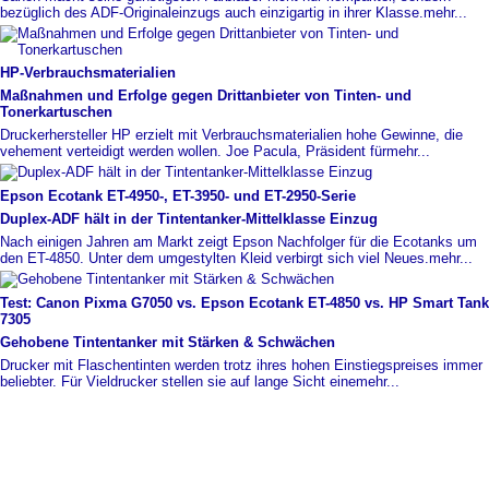
bezüglich des ADF-Originaleinzugs auch einzigartig in ihrer Klasse.
mehr...
HP-
​Verbrauchsmaterialien
Maßnahmen und Erfolge gegen Drittanbieter von Tinten-
​ und
Tonerkartuschen
Druckerhersteller HP erzielt mit Verbrauchsmaterialien hohe Gewinne, die
vehement verteidigt werden wollen. Joe Pacula, Präsident für
mehr...
Epson Ecotank ET-
​4950-
​, ET-
​3950-
​ und ET-
​2950-
​Serie
Duplex-
​ADF hält in der Tintentanker-
​Mittelklasse Einzug
Nach einigen Jahren am Markt zeigt Epson Nachfolger für die Ecotanks um
den ET-4850. Unter dem umgestylten Kleid verbirgt sich viel Neues.
mehr...
Test: Canon Pixma G7050 vs. Epson Ecotank ET-
​4850 vs. HP Smart Tank
7305
Gehobene Tintentanker mit Stärken & Schwächen
Drucker mit Flaschentinten werden trotz ihres hohen Einstiegspreises immer
beliebter. Für Vieldrucker stellen sie auf lange Sicht eine
mehr...