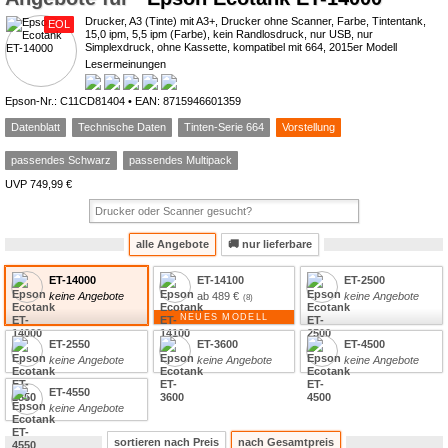
Drucker, A3 (Tinte) mit A3+, Drucker ohne Scanner, Farbe, Tintentank,
EOL
15,0 ipm, 5,5 ipm (Farbe), kein Randlosdruck, nur USB, nur
Simplexdruck, ohne Kassette, kompatibel mit 664, 2015er Modell
Lesermeinungen
0*
Epson-Nr.: C11CD81404 • EAN: 8715946601359
Datenblatt
Technische Daten
Tinten-Serie 664
Vorstellung
passendes Schwarz
passendes Multipack
UVP 749,99 €
alle Angebote
🚚
nur lieferbare
ET-14000
ET-14100
ET-2500
keine Angebote
ab 489 €
keine Angebote
NEUES MODELL
ET-2550
ET-3600
ET-4500
keine Angebote
keine Angebote
keine Angebote
ET-4550
keine Angebote
sortieren nach Preis
nach Gesamtpreis