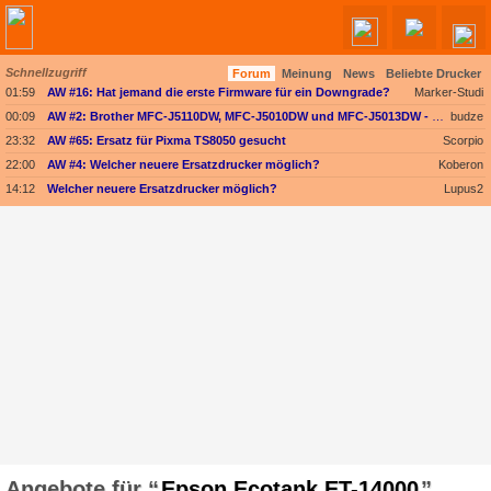
Schnellzugriff
Forum
Meinung
News
Beliebte Drucker
01:59
AW #16: Hat jemand die erste Firmware für ein Downgrade?
Marker-Studi
00:09
AW #2: Brother MFC-J5110DW, MFC-J5010DW und MFC-J5013DW - Besser ausgestattet und kompakter dank vollem Fokus auf A4
budze
23:32
AW #65: Ersatz für Pixma TS8050 gesucht
Scorpio
22:00
AW #4: Welcher neuere Ersatzdrucker möglich?
Koberon
14:12
Welcher neuere Ersatzdrucker möglich?
Lupus2
Epson Ecotank ET-14000