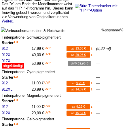
Das "e" am Ende der Modellnummer weist
auf das "HP+"-Programm hin. Dieses kann
freiwillig gebucht werden und verpflichtet
zur Verwendung von Originalkartuschen.
Weiter...
%popname%
Verbrauchsmaterialien & Reichweite
Tintenpatrone, Schwarz-pigmentiert
Starter
LU
—
912
17,99 €
UVP
(8,30 ml)
13,68 €
ab
1
912XL
40,00 €
UVP
—
29,96 €
ab
1
917XL
53,99 €
UVP
—
UVP
53,99 €
abgekündigt
Tintenpatrone, Cyan-pigmentiert
Starter
LU
—
912
11,00 €
UVP
—
9,23 €
ab
1
912XL
20,99 €
UVP
—
14,59 €
ab
1
Tintenpatrone, Magenta-pigmentiert
Starter
LU
—
912
11,00 €
UVP
—
9,29 €
ab
1
912XL
20,99 €
UVP
—
15,54 €
ab
1
Tintenpatrone, Gelb-pigmentiert
Starter
LU
—