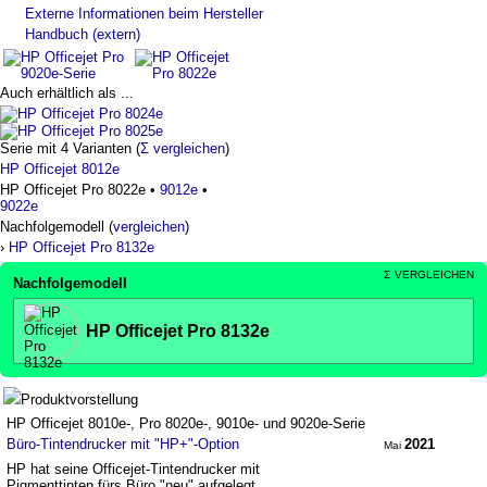
Externe Informationen beim Hersteller
Handbuch (extern)
Auch erhältlich als ...
Serie mit 4 Varianten (
Σ vergleichen
)
HP Officejet 8012e
HP Officejet Pro 8022e •
9012e
•
9022e
Nachfolgemodell (
vergleichen
)
›
HP Officejet Pro 8132e
Σ
VERGLEICHEN
Nachfolgemodell
HP Officejet Pro 8132e
Produktvorstellung
HP Officejet 8010e-, Pro 8020e-, 9010e- und 9020e-Serie
Büro-Tintendrucker mit "HP+"-Option
2021
Mai
HP hat seine Officejet-Tintendrucker mit
Pigmenttinten fürs Büro "neu" aufgelegt.