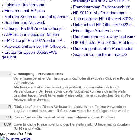
›
ständiger Ausdruck von HOST:...
›
Falscher Druckername
›
Fremdpatronen Patronenschutz...
›
Einrichten mit HP plus
›
HP 9012 e Mit Fremdpatronen...
›
Mehrere Seiten auf einmal scannen
›
Tintenpatrone HP Officejet 8012e
›
Scanner und Netzwerk
›
Unterschied HP Officejet 9022 e...
›
Officejet Pro9012e oder Officejet...
›
Ein mittiger Streifen beim...
›
ADF Scan in separate Dateien
›
Druckproblem mit xnviev und win7
›
HP Officejet Pro 8022e oder HP...
›
HP OfficeJet Pro 9010e: Problem...
›
Papierzufuhrfach bei HP Officejet...
›
Drucker geht nicht in Ruhemodus
›
Ersatz für Epson BX625FWD
›
Scan zu Computer im macOS
gesucht
1
Offenlegung - Provisionslinks
Wir erhalten bei einer Vermittlung zum Kauf oder direkt beim Klick eine Provision
vom Anbieter.
Alle Preise enthalten die derzeit gültige MwSt. und verstehen sich zzgl.
Versandkosten. Der Preis sowie die Verfügbarkeit können sich mittlerweile
geändert haben. Weiß hinterlegte Preise gelten für ein baugleiches Gerät. Alle
Angaben ohne Gewähr.
R
Rückgabe/Return: Dieses Verbrauchsmaterial ist nur für eine Verwendung
zugelassen und muss anschließend zum Hersteller zurückgesendet werden.
LU
Dieses Verbrauchsmaterial gehört zum Lieferumfang des Druckers
UVP
Unverbindliche Preisempfehlung des Herstellers inkl. Urheberrechtsabgaben
(UHG) und MwSt.
gesponserter Link