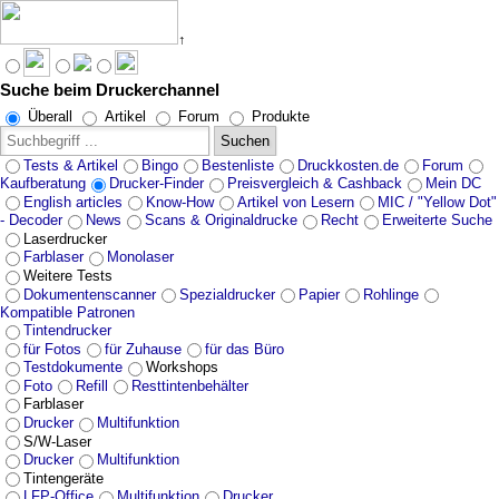
↑
Suche beim Druckerchannel
Überall
Artikel
Forum
Produkte
Suchen
Tests & Artikel
Bingo
Bestenliste
Druckkosten.de
Forum
Kaufberatung
Drucker-Finder
Preisvergleich & Cashback
Mein DC
English articles
Know-How
Artikel von Lesern
MIC / "Yellow Dot"
- Decoder
News
Scans & Originaldrucke
Recht
Erweiterte Suche
Laserdrucker
Farblaser
Monolaser
Weitere Tests
Dokumentenscanner
Spezialdrucker
Papier
Rohlinge
Kompatible Patronen
Tintendrucker
für Fotos
für Zuhause
für das Büro
Testdokumente
Workshops
Foto
Refill
Resttintenbehälter
Farblaser
Drucker
Multifunktion
S/W-Laser
Drucker
Multifunktion
Tintengeräte
LFP-Office
Multifunktion
Drucker