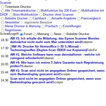
Scanner
Tintentank-Drucker
Alle Tintentankdrucker
Multifunktion bis 200 Euro
Multifunktion mit
DADF
Büro-Multifunktion
Drucker ohne Scanner
Beliebte Drucker
Cashback
Aktuelle Angebote
Preisvergleich
Newsletter
registrierte Benutzer
Meine Drucker & Meinung
Postfach
Einstellungen
Registrieren
Schnellzugriff
Forum
Meinung
News
Beliebte Drucker
AW #1: Ich erhalte die Mittelung, das Epson Scanner Monitor
18:30
demnächst nicht mehr vom Mac unterstützt wird
Koberon
?
AW #6: Drucker für Homeoffice (~30 S./Monat) –
17:30
Technologieoffen (Duplex-Scan ODER nur Kopieren)
FelixFe
AW #1: Welche Software kann man deinstallieren - welche ich
16:38
zwingend erforderlich
Koberon
AW #4: Wie kann ich meine 3 Jahre Garantie nach Registrierung
16:00
prüfen?
Koberon
AW #1: Scan wird nicht im angegeben Ordner gespeichert, wenn
15:44
vom Bediendisplay gescannt wird
Scorpio
Scan wird nicht im angegeben Ordner gespeichert, wenn vom
14:36
Bediendisplay gescannt wird
Scorpio