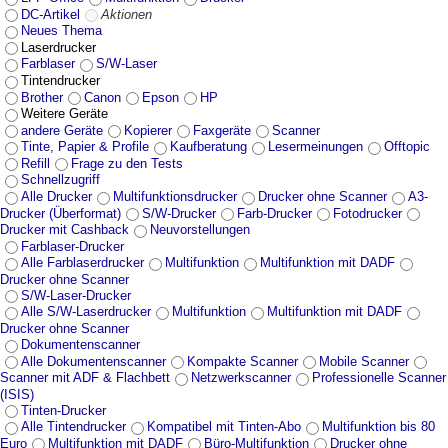
DC-Artikel
Aktionen
Neues Thema
Laserdrucker
Farblaser
S/W-Laser
Tintendrucker
Brother
Canon
Epson
HP
Weitere Geräte
andere Geräte
Kopierer
Faxgeräte
Scanner
Tinte, Papier & Profile
Kaufberatung
Lesermeinungen
Offtopic
Refill
Frage zu den Tests
Schnellzugriff
Alle Drucker
Multifunktionsdrucker
Drucker ohne Scanner
A3-
Drucker (Überformat)
S/W-Drucker
Farb-Drucker
Fotodrucker
Drucker mit Cashback
Neuvorstellungen
Farblaser-Drucker
Alle Farblaserdrucker
Multifunktion
Multifunktion mit DADF
Drucker ohne Scanner
S/W-Laser-Drucker
Alle S/W-Laserdrucker
Multifunktion
Multifunktion mit DADF
Drucker ohne Scanner
Dokumentenscanner
Alle Dokumentenscanner
Kompakte Scanner
Mobile Scanner
Scanner mit ADF & Flachbett
Netzwerkscanner
Professionelle Scanner
(ISIS)
Tinten-Drucker
Alle Tintendrucker
Kompatibel mit Tinten-Abo
Multifunktion bis 80
Euro
Multifunktion mit DADF
Büro-Multifunktion
Drucker ohne