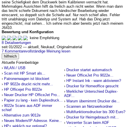
seine Schiefigkeit dem Druckwerk beim Kalibrieren vermacht hat.
Mehrmaliges Ausrichten hilft da freilich auch nicht weiter. Wenn man dann
das leicht schiefe Dokument nach händischer Bearbeitung wieder
einscannt, so doppelt sich die Schiefe auf. Nur noch schief alles. Fehler
tritt unabhängig vom Dateityp und System auf. Hab das Ding jetzt
eingeschickt, mal sehen... Ich sehne mich aber bereits jetzt nach meinem
J6410.
Bewertung und Konfiguration
keine Empfehlung
1*
8 Detailwertungen
seit 01/2022 — aktuell, Neukauf, Originalmaterial
7 Kommentare
vollständige Meinung lesen
hilfreich
Aktuelle Forenbeiträge
›
WLAN / USB
›
Drucker startet automatisch
›
Scan mit HP Smart als...
›
Neuer OfficeJet Pro 9022e...
›
Patronenwagen ist blockiert
›
HP Instant Ink - wann aktivieren?
›
HP 9022e druckt nicht mehr...
›
Drucker für Homeoffice gesucht
›
HP Officejet Pro 8022e
›
Merklicher Unterschied Duplex-
›
Neuer Drucker HP OfficeJet Pro...
ADF...
›
Papier zu lang - kein Duplexdruck...
›
Warum übernimmt Drucker die...
›
9022e Scans aus ADF immer
›
Scannen an Netzwerkordner
schief
›
Multifunktionsdrucker bis 300 Euro?
›
Alternative zum 9012e
›
Drucker für Heimgebrauch mit...
›
Neues Modem/IP Adresse. Keine...
›
Verzerrter Scan beim ADF
›
HP+ wirklich nur optional?