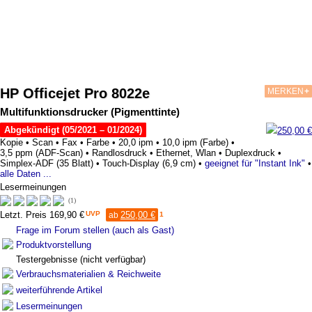
HP Officejet Pro 8022e
MERKEN
+
Multifunktionsdrucker (Pigmenttinte)
Abgekündigt (05/2021 – 01/2024)
250,00 €
Kopie •
Scan •
Fax •
Farbe •
20,0 ipm •
10,0 ipm (Farbe) •
3,5 ppm (ADF-Scan) •
Randlosdruck •
Ethernet, Wlan •
Duplexdruck •
Simplex-ADF (35 Blatt) •
Touch-Display (6,9 cm) •
geeignet für "Instant Ink"
•
alle Daten ...
Lesermeinungen
1*
1
Letzt. Preis 169,90 €
UVP
250,00 €
ab
1
Frage im Forum stellen (auch als Gast)
Produktvorstellung
Testergebnisse (nicht verfügbar)
Verbrauchsmaterialien & Reichweite
weiterführende Artikel
Lesermeinungen