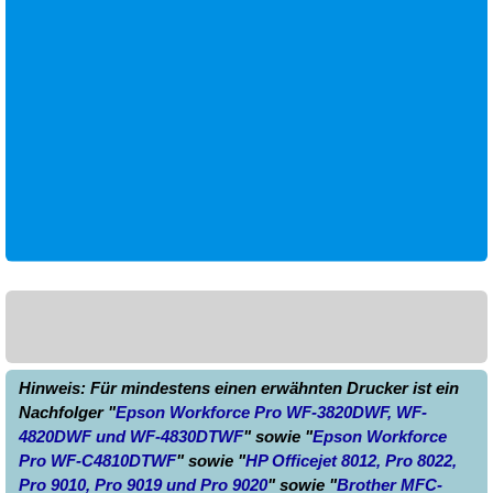
Hinweis: Für mindestens einen erwähnten Drucker ist ein
Nachfolger "
Epson Workforce Pro WF-3820DWF, WF-
4820DWF und WF-4830DTWF
" sowie "
Epson Workforce
Pro WF-C4810DTWF
" sowie "
HP Officejet 8012, Pro 8022,
Pro 9010, Pro 9019 und Pro 9020
" sowie "
Brother MFC-