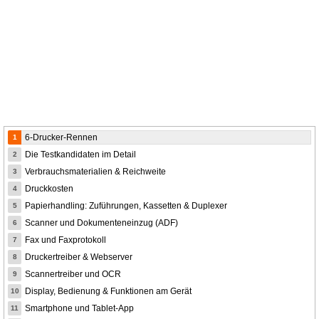
6-Drucker-Rennen
1
Die Testkandidaten im Detail
2
Verbrauchsmaterialien & Reichweite
3
Druckkosten
4
Papierhandling: Zuführungen, Kassetten & Duplexer
5
Scanner und Dokumenteneinzug (ADF)
6
Fax und Faxprotokoll
7
Druckertreiber & Webserver
8
Scannertreiber und OCR
9
Display, Bedienung & Funktionen am Gerät
10
Smartphone und Tablet-App
11