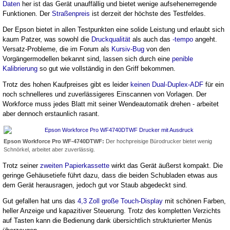
Daten
her ist das Gerät unauffällig und bietet wenige aufsehenerregende
Funktionen. Der
Straßenpreis
ist derzeit der höchste des Testfeldes.
Der Epson bietet in allen Testpunkten eine solide Leistung und erlaubt sich
kaum Patzer, was sowohl die
Druckqualität
als auch das
-tempo
angeht.
Versatz-Probleme, die im Forum als
Kursiv-Bug
von den
Vorgängermodellen bekannt sind, lassen sich durch eine
penible
Kalibrierung
so gut wie vollständig in den Griff bekommen.
Trotz des hohen Kaufpreises gibt es leider
keinen Dual-Duplex-ADF
für ein
noch schnelleres und zuverlässigeres Einscannen von Vorlagen. Der
Workforce muss jedes Blatt mit seiner Wendeautomatik drehen - arbeitet
aber dennoch erstaunlich rasant.
Epson Workforce Pro WF-4740DTWF:
Der hochpreisige Bürodrucker bietet wenig
Schnörkel, arbeitet aber zuverlässig.
Trotz seiner
zweiten Papierkassette
wirkt das Gerät äußerst kompakt. Die
geringe Gehäusetiefe führt dazu, dass die beiden Schubladen etwas aus
dem Gerät herausragen, jedoch gut vor Staub abgedeckt sind.
Gut gefallen hat uns das
4,3 Zoll große Touch-Display
mit schönen Farben,
heller Anzeige und kapazitiver Steuerung. Trotz des kompletten Verzichts
auf Tasten kann die Bedienung dank übersichtlich strukturierter Menüs