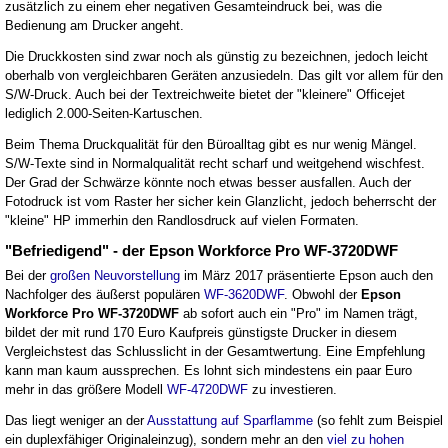
zusätzlich zu einem eher negativen Gesamteindruck bei, was die
Bedienung am Drucker angeht.
Die Druckkosten sind zwar noch als günstig zu bezeichnen, jedoch leicht
oberhalb von vergleichbaren Geräten anzusiedeln. Das gilt vor allem für den
S/W-Druck. Auch bei der Textreichweite bietet der "kleinere" Officejet
lediglich 2.000-Seiten-Kartuschen.
Beim Thema Druckqualität für den Büroalltag gibt es nur wenig Mängel.
S/W-Texte sind in Normalqualität recht scharf und weitgehend wischfest.
Der Grad der Schwärze könnte noch etwas besser ausfallen. Auch der
Fotodruck ist vom Raster her sicher kein Glanzlicht, jedoch beherrscht der
"kleine" HP immerhin den Randlosdruck auf vielen Formaten.
"Befriedigend" - der Epson Workforce Pro WF-3720DWF
Bei der
großen Neuvorstellung
im März 2017 präsentierte Epson auch den
Nachfolger des äußerst populären
WF-3620DWF
. Obwohl der
Epson
Workforce Pro WF-3720DWF
ab sofort auch ein "Pro" im Namen trägt,
bildet der mit rund 170 Euro Kaufpreis günstigste Drucker in diesem
Vergleichstest das Schlusslicht in der Gesamtwertung. Eine Empfehlung
kann man kaum aussprechen. Es lohnt sich mindestens ein paar Euro
mehr in das größere Modell
WF-4720DWF
zu investieren.
Das liegt weniger an der
Ausstattung auf Sparflamme
(so fehlt zum Beispiel
ein duplexfähiger Originaleinzug), sondern mehr an den
viel zu hohen