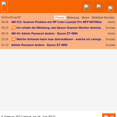
Schnellzugriff
Forum
Meinung
News
Beliebte Drucker
Angebote werden geladen...
09:48
AW #13: Scanner Problem mit HP Color Laserjet Pro MFP M479fdw
Jokke
09:23
✉
Ich erhalte die Mittelung, das Epson Scanner Monitor demnächst nicht mehr vom Mac unterstützt wird
Scorpio
08:14
AW #4: Admin Passwort ändern - Epson ET-4950
Jokke
23:16
✉
Welche Software kann man deinstallieren - welche ich zwingend erforderlich
Scorpio
21:13
Admin Passwort ändern - Epson ET-4950
Scorpio
70
6. Februar 2017
(aktual. am
16. Juni 2017
)