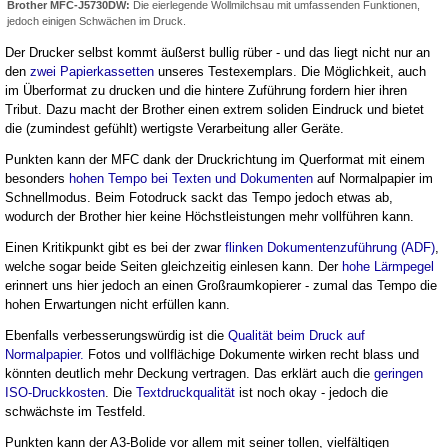
Brother MFC-J5730DW:
Die eierlegende Wollmilchsau mit umfassenden Funktionen,
jedoch einigen Schwächen im Druck.
Der Drucker selbst kommt äußerst bullig rüber - und das liegt nicht nur an
den
zwei Papierkassetten
unseres Testexemplars. Die Möglichkeit, auch
im Überformat zu drucken und die hintere Zuführung fordern hier ihren
Tribut. Dazu macht der Brother einen extrem soliden Eindruck und bietet
die (zumindest gefühlt) wertigste Verarbeitung aller Geräte.
Punkten kann der MFC dank der Druckrichtung im Querformat mit einem
besonders
hohen Tempo bei Texten und Dokumenten
auf Normalpapier im
Schnellmodus. Beim Fotodruck sackt das Tempo jedoch etwas ab,
wodurch der Brother hier keine Höchstleistungen mehr vollführen kann.
Einen Kritikpunkt gibt es bei der zwar
flinken Dokumentenzuführung (ADF)
,
welche sogar beide Seiten gleichzeitig einlesen kann. Der
hohe Lärmpegel
erinnert uns hier jedoch an einen Großraumkopierer - zumal das Tempo die
hohen Erwartungen nicht erfüllen kann.
Ebenfalls verbesserungswürdig ist die
Qualität beim Druck auf
Normalpapier.
Fotos und vollflächige Dokumente wirken recht blass und
könnten deutlich mehr Deckung vertragen. Das erklärt auch die
geringen
ISO-Druckkosten
. Die
Textdruckqualität
ist noch okay - jedoch die
schwächste im Testfeld.
Punkten kann der A3-Bolide vor allem mit seiner tollen, vielfältigen