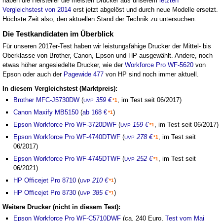
haben die Hersteller die meisten Drucker aus unserem
letzten
Vergleichstest von 2014
erst jetzt abgelöst und durch neue Modelle ersetzt.
Höchste Zeit also, den aktuellen Stand der Technik zu untersuchen.
Die Testkandidaten im Überblick
Für unseren 2017er-Test haben wir leistungsfähige Drucker der Mittel- bis
Oberklasse von Brother, Canon, Epson und HP ausgewählt. Andere, noch
etwas höher angesiedelte Drucker, wie der
Workforce Pro WF-5620
von
Epson oder auch der
Pagewide 477
von HP sind noch immer aktuell.
In diesem Vergleichstest (Marktpreis):
Brother MFC-J5730DW
(
359 €
, im Test seit 06/2017)
*1
UVP
Canon Maxify MB5150
(
ab 168 €
)
*1
Epson Workforce Pro WF-3720DWF
(
159 €
, im Test seit 06/2017)
*1
UVP
Epson Workforce Pro WF-4740DTWF
(
278 €
, im Test seit
*1
UVP
06/2017)
Epson Workforce Pro WF-4745DTWF
(
252 €
, im Test seit
*1
UVP
06/2021)
HP Officejet Pro 8710
(
210 €
)
*1
UVP
HP Officejet Pro 8730
(
385 €
)
*1
UVP
Weitere Drucker (nicht in diesem Test):
Epson Workforce Pro WF-C5710DWF
(ca. 240 Euro,
Test vom Mai