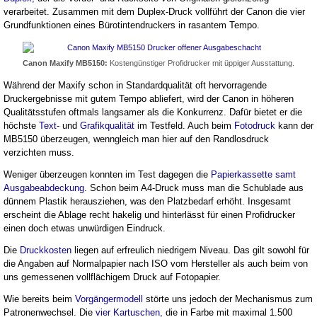
verarbeitet. Zusammen mit dem Duplex-Druck vollführt der Canon die vier
Grundfunktionen eines Bürotintendruckers in rasantem Tempo.
Canon Maxify MB5150:
Kostengünstiger Profidrucker mit üppiger Ausstattung.
Während der Maxify schon in Standardqualität oft hervorragende
Druckergebnisse mit gutem Tempo abliefert, wird der Canon in höheren
Qualitätsstufen oftmals langsamer als die Konkurrenz. Dafür bietet er die
höchste
Text-
und
Grafikqualität
im Testfeld. Auch beim
Fotodruck
kann der
MB5150 überzeugen, wenngleich man hier auf den Randlosdruck
verzichten muss.
Weniger überzeugen konnten im Test dagegen die
Papierkassette samt
Ausgabeabdeckung
. Schon beim A4-Druck muss man die Schublade aus
dünnem Plastik herausziehen, was den Platzbedarf erhöht. Insgesamt
erscheint die Ablage recht hakelig und hinterlässt für einen Profidrucker
einen doch etwas unwürdigen Eindruck.
Die
Druckkosten
liegen auf erfreulich niedrigem Niveau. Das gilt sowohl für
die Angaben auf Normalpapier nach ISO vom Hersteller als auch beim von
uns gemessenen vollflächigem Druck auf Fotopapier.
Wie bereits beim
Vorgängermodell
störte uns jedoch der Mechanismus zum
Patronenwechsel. Die
vier Kartuschen,
die in Farbe mit maximal 1.500