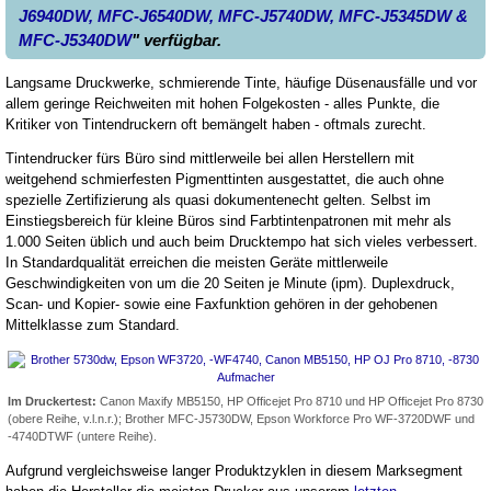
J6940DW, MFC-J6540DW, MFC-J5740DW, MFC-J5345DW &
MFC-J5340DW
" verfügbar.
Langsame Druckwerke, schmierende Tinte, häufige Düsenausfälle und vor
allem geringe Reichweiten mit hohen Folgekosten - alles Punkte, die
Kritiker von Tintendruckern oft bemängelt haben - oftmals zurecht.
Tintendrucker fürs Büro sind mittlerweile bei allen Herstellern mit
weitgehend schmierfesten Pigmenttinten ausgestattet, die auch ohne
spezielle Zertifizierung als quasi dokumentenecht gelten. Selbst im
Einstiegsbereich für kleine Büros sind Farbtintenpatronen mit mehr als
1.000 Seiten üblich und auch beim Drucktempo hat sich vieles verbessert.
In Standardqualität erreichen die meisten Geräte mittlerweile
Geschwindigkeiten von um die 20 Seiten je Minute (ipm). Duplexdruck,
Scan- und Kopier- sowie eine Faxfunktion gehören in der gehobenen
Mittelklasse zum Standard.
Im Druckertest:
Canon Maxify MB5150, HP Officejet Pro 8710 und HP Officejet Pro 8730
(obere Reihe, v.l.n.r.); Brother MFC-J5730DW, Epson Workforce Pro WF-3720DWF und
-4740DTWF (untere Reihe).
Aufgrund vergleichsweise langer Produktzyklen in diesem Marksegment