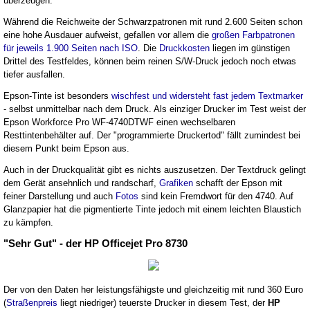
überzeugen.
Während die Reichweite der Schwarzpatronen mit rund 2.600 Seiten schon
eine hohe Ausdauer aufweist, gefallen vor allem die
großen Farbpatronen
für jeweils 1.900 Seiten nach ISO
. Die
Druckkosten
liegen im günstigen
Drittel des Testfeldes, können beim reinen S/W-Druck jedoch noch etwas
tiefer ausfallen.
Epson-Tinte ist besonders
wischfest und widersteht fast jedem Textmarker
- selbst unmittelbar nach dem Druck. Als einziger Drucker im Test weist der
Epson Workforce Pro WF-4740DTWF einen wechselbaren
Resttintenbehälter auf. Der "programmierte Druckertod" fällt zumindest bei
diesem Punkt beim Epson aus.
Auch in der Druckqualität gibt es nichts auszusetzen. Der Textdruck gelingt
dem Gerät ansehnlich und randscharf,
Grafiken
schafft der Epson mit
feiner Darstellung und auch
Fotos
sind kein Fremdwort für den 4740. Auf
Glanzpapier hat die pigmentierte Tinte jedoch mit einem leichten Blaustich
zu kämpfen.
"Sehr Gut" - der HP Officejet Pro 8730
Der von den Daten her leistungsfähigste und gleichzeitig mit rund 360 Euro
(
Straßenpreis
liegt niedriger) teuerste Drucker in diesem Test, der
HP