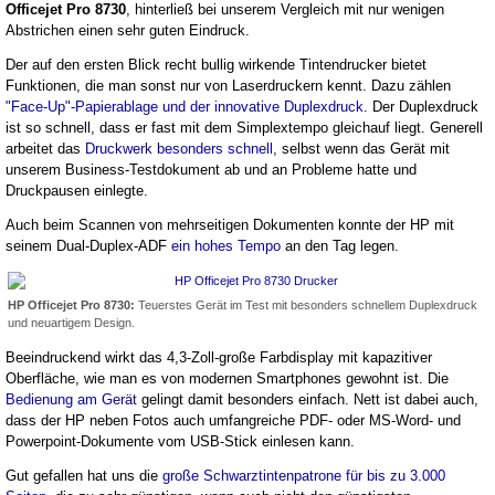
Officejet Pro 8730
, hinterließ bei unserem Vergleich mit nur wenigen
Abstrichen einen sehr guten Eindruck.
Der auf den ersten Blick recht bullig wirkende Tintendrucker bietet
Funktionen, die man sonst nur von Laserdruckern kennt. Dazu zählen
"Face-Up"-Papierablage und der innovative Duplexdruck
. Der Duplexdruck
ist so schnell, dass er fast mit dem Simplextempo gleichauf liegt. Generell
arbeitet das
Druckwerk besonders schnell,
selbst wenn das Gerät mit
unserem Business-Testdokument ab und an Probleme hatte und
Druckpausen einlegte.
Auch beim Scannen von mehrseitigen Dokumenten konnte der HP mit
seinem Dual-Duplex-ADF
ein hohes Tempo
an den Tag legen.
HP Officejet Pro 8730:
Teuerstes Gerät im Test mit besonders schnellem Duplexdruck
und neuartigem Design.
Beeindruckend wirkt das 4,3-Zoll-große Farbdisplay mit kapazitiver
Oberfläche, wie man es von modernen Smartphones gewohnt ist. Die
Bedienung am Gerät
gelingt damit besonders einfach. Nett ist dabei auch,
dass der HP neben Fotos auch umfangreiche PDF- oder MS-Word- und
Powerpoint-Dokumente vom USB-Stick einlesen kann.
Gut gefallen hat uns die
große Schwarztintenpatrone für bis zu 3.000