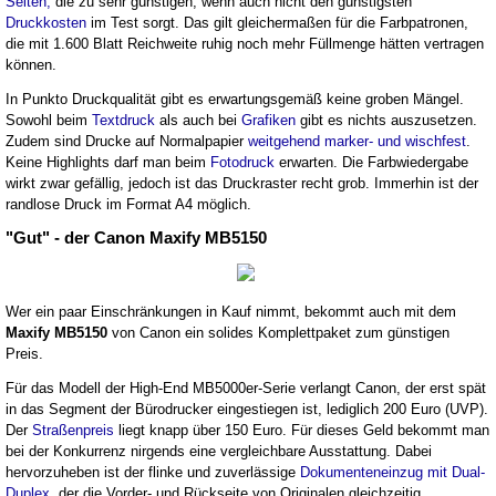
Seiten,
die zu sehr günstigen, wenn auch nicht den günstigsten
Druckkosten
im Test sorgt. Das gilt gleichermaßen für die Farbpatronen,
die mit 1.600 Blatt Reichweite ruhig noch mehr Füllmenge hätten vertragen
können.
In Punkto Druckqualität gibt es erwartungsgemäß keine groben Mängel.
Sowohl beim
Textdruck
als auch bei
Grafiken
gibt es nichts auszusetzen.
Zudem sind Drucke auf Normalpapier
weitgehend marker- und wischfest
.
Keine Highlights darf man beim
Fotodruck
erwarten. Die Farbwiedergabe
wirkt zwar gefällig, jedoch ist das Druckraster recht grob. Immerhin ist der
randlose Druck im Format A4 möglich.
"Gut" - der Canon Maxify MB5150
Wer ein paar Einschränkungen in Kauf nimmt, bekommt auch mit dem
Maxify MB5150
von Canon ein solides Komplettpaket zum günstigen
Preis.
Für das Modell der High-End MB5000er-Serie verlangt Canon, der erst spät
in das Segment der Bürodrucker eingestiegen ist, lediglich 200 Euro (UVP).
Der
Straßenpreis
liegt knapp über 150 Euro. Für dieses Geld bekommt man
bei der Konkurrenz nirgends eine vergleichbare Ausstattung. Dabei
hervorzuheben ist der flinke und zuverlässige
Dokumenteneinzug mit Dual-
Duplex,
der die Vorder- und Rückseite von Originalen gleichzeitig