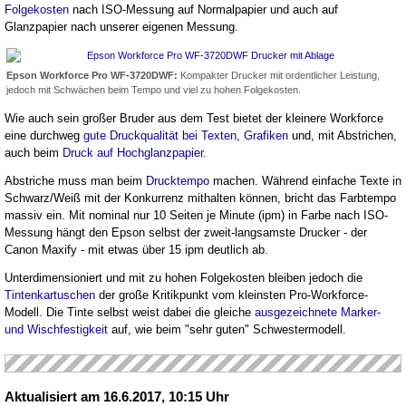
Folgekosten
nach ISO-Messung auf Normalpapier und auch auf
Glanzpapier nach unserer eigenen Messung.
Epson Workforce Pro WF-3720DWF:
Kompakter Drucker mit ordentlicher Leistung,
jedoch mit Schwächen beim Tempo und viel zu hohen Folgekosten.
Wie auch sein großer Bruder aus dem Test bietet der kleinere Workforce
eine durchweg
gute Druckqualität bei Texten
,
Grafiken
und, mit Abstrichen,
auch beim
Druck auf Hochglanzpapier.
Abstriche muss man beim
Drucktempo
machen. Während einfache Texte in
Schwarz/Weiß mit der Konkurrenz mithalten können, bricht das Farbtempo
massiv ein. Mit nominal nur 10 Seiten je Minute (ipm) in Farbe nach ISO-
Messung hängt den Epson selbst der zweit-langsamste Drucker - der
Canon Maxify - mit etwas über 15 ipm deutlich ab.
Unterdimensioniert und mit zu hohen Folgekosten bleiben jedoch die
Tintenkartuschen
der große Kritikpunkt vom kleinsten Pro-Workforce-
Modell. Die Tinte selbst weist dabei die gleiche
ausgezeichnete Marker-
und Wischfestigkeit
auf, wie beim "sehr guten" Schwestermodell.
Aktualisiert am 16.6.2017, 10:15 Uhr