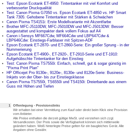
Test: Epson Ecotank ET-4950: Tintentanker mit viel Komfort und
verbesserter Druckqualität
Test: Canon Pixma G7050 vs. Epson Ecotank ET-4850 vs. HP Smart
Tank 7305: Gehobene Tintentanker mit Stärken & Schwächen
Canon Pixma TS4151i: Erste Modellvariante mit Akzentfarbe
Brother MFC-J5110DW, MFC-J5010DW und MFC-J5013DW: Besser
ausgestattet und kompakter dank vollem Fokus auf A4
Canon i-Sensys MF667Cdw, MF664Cdw und LBP647Cdw &
LBP646Cdw: Einstiegs-Farblaser mit Spitzen-ADF
Epson Ecotank ET-2870- und ET-2860-Serie: Ein großer Sprung - in der
Nummerierung
Epson Ecotank ET-4900-, ET-2920-, ET-2910-Serie und ET-1910:
Aufgehübschte Tintentanker für den Einstieg
Test: Canon Pixma TS7550i: Einfach, schnell, gut & sogar günstig im
"Pixma Print Plan"
HP Officejet Pro 9130e-, 9120e-, 8130e- und 8120e-Serie: Business-
Inkjets von der Ober- bis zur Einstiegsklasse
Canon Pixma TS7550i, TS6550i und TS4150i: Dreierbande aus einem
Guss mit Höhen und Tiefen
1
Offenlegung - Provisionslinks
Wir erhalten bei einer Vermittlung zum Kauf oder direkt beim Klick eine Provision
vom Anbieter.
Alle Preise enthalten die derzeit gültige MwSt. und verstehen sich zzgl.
Versandkosten. Der Preis sowie die Verfügbarkeit können sich mittlerweile
geändert haben. Weiß hinterlegte Preise gelten für ein baugleiches Gerät. Alle
Angaben ohne Gewähr.