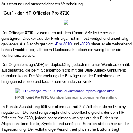
Ausstattung und ausgezeichneten Verarbeitung.
"Gut" - der HP Officejet Pro 8710
Der
Officejet 8710
- zusammen mit dem Canon MB5150 einer der
günstigeren Drucker aus der Profi-Liga - ist im Test weitgehend unauffällig
geblieben. Als Nachfolger vom
-Pro 8610
und
-8620
bietet er ein weitgehend
hohes Drucktempo, fällt beim Duplexdruck jedoch ein wenig hinter die
Konkurrenz zurück.
Der Originaleinzug (ADF) ist duplexfähig, jedoch mit einer Wendeautomatik
ausgestattet, die beim Scantempo nicht mit der Dual-Duplex-Konkurrenz
mithalten kann. Die Verarbeitung der Einzüge und der Papierkassette
hingegen ist solide und lässt kaum Gründe zur Kritik.
HP Officejet Pro 8710:
Günstiger Einstieg mit ordentlicher Ausstattung.
In Punkto Ausstattung fällt vor allem das mit 2,7-Zoll eher kleine Display
negativ auf. Die berührungsempfindliche Oberfläche gleicht der vom HP
Officejet Pro 8730, jedoch passt einfach weniger auf den Bildschirm.
Abgeschnittene Texte, Symbole und unnötiges Scrollen stehen hier an der
Tagesordnung. Der vollständige Verzicht auf physische Buttons trägt