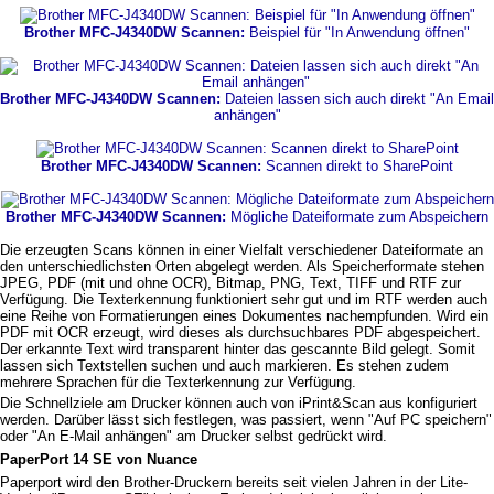
Brother MFC-J4340DW Scannen:
Beispiel für "In Anwendung öffnen"
Brother MFC-J4340DW Scannen:
Dateien lassen sich auch direkt "An Email
anhängen"
Brother MFC-J4340DW Scannen:
Scannen direkt to SharePoint
Brother MFC-J4340DW Scannen:
Mögliche Dateiformate zum Abspeichern
Die erzeugten Scans können in einer Vielfalt verschiedener Dateiformate an
den unterschiedlichsten Orten abgelegt werden. Als Speicherformate stehen
JPEG, PDF (mit und ohne OCR), Bitmap, PNG, Text, TIFF und RTF zur
Verfügung. Die Texterkennung funktioniert sehr gut und im RTF werden auch
eine Reihe von Formatierungen eines Dokumentes nachempfunden. Wird ein
PDF mit OCR erzeugt, wird dieses als durchsuchbares PDF abgespeichert.
Der erkannte Text wird transparent hinter das gescannte Bild gelegt. Somit
lassen sich Textstellen suchen und auch markieren. Es stehen zudem
mehrere Sprachen für die Texterkennung zur Verfügung.
Die Schnellziele am Drucker können auch von iPrint&Scan aus konfiguriert
werden. Darüber lässt sich festlegen, was passiert, wenn "Auf PC speichern"
oder "An E-Mail anhängen" am Drucker selbst gedrückt wird.
PaperPort 14 SE von Nuance
Paperport wird den Brother-Druckern bereits seit vielen Jahren in der Lite-