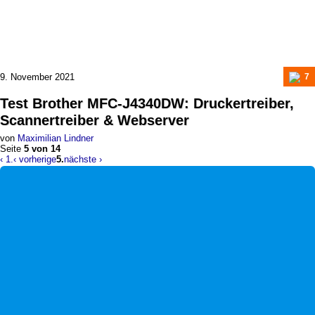
9. November 2021
7
Test
Brother MFC-J4340DW
:
Druckertreiber,
Scannertreiber & Webserver
von
Maximilian Lindner
Seite
5 von 14
‹ 1.
‹ vorherige
5.
nächste ›