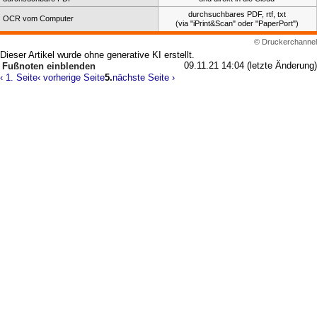
durchsuchbares PDF, rtf, txt
OCR vom Computer
(via "iPrint&Scan" oder "PaperPort")
© Druckerchannel
Dieser Artikel wurde ohne generative KI erstellt.
09.11.21 14:04 (letzte Änderung)
Fußnoten
‹ 1. Seite
‹ vorherige Seite
5.
nächste Seite ›