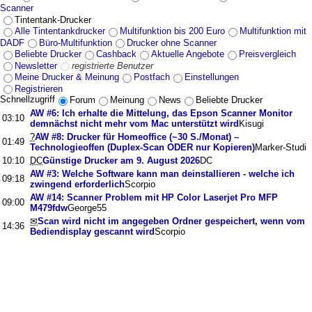
Scanner
Tintentank-Drucker
Alle Tintentankdrucker
Multifunktion bis 200 Euro
Multifunktion mit
DADF
Büro-Multifunktion
Drucker ohne Scanner
Beliebte Drucker
Cashback
Aktuelle Angebote
Preisvergleich
Newsletter
registrierte Benutzer
Meine Drucker & Meinung
Postfach
Einstellungen
Registrieren
Schnellzugriff
Forum
Meinung
News
Beliebte Drucker
AW #6: Ich erhalte die Mittelung, das Epson Scanner Monitor
03:10
demnächst nicht mehr vom Mac unterstützt wird
Kisugi
?
AW #8: Drucker für Homeoffice (~30 S./Monat) –
01:49
Technologieoffen (Duplex-Scan ODER nur Kopieren)
Marker-Studi
10:10
DC
Günstige Drucker am 9. August 2026
DC
AW #3: Welche Software kann man deinstallieren - welche ich
09:18
zwingend erforderlich
Scorpio
AW #14: Scanner Problem mit HP Color Laserjet Pro MFP
09:00
M479fdw
George55
✉
Scan wird nicht im angegeben Ordner gespeichert, wenn vom
14:36
Bediendisplay gescannt wird
Scorpio