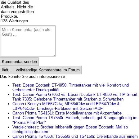
138
Wertungen
Kommentar senden
lädt...
vollständige Kommentare im Forum
Das könnte Sie auch interessieren »
Test: Epson Ecotank ET-4950: Tintentanker mit viel Komfort und
verbesserter Druckqualität
Test: Canon Pixma G7050 vs. Epson Ecotank ET-4850 vs. HP Smart
Tank 7305: Gehobene Tintentanker mit Stärken & Schwächen
Canon i-Sensys MF667Cdw, MF664Cdw und LBP647Cdw &
LBP646Cdw: Einstiegs-Farblaser mit Spitzen-ADF
Canon Pixma TS4151i: Erste Modellvariante mit Akzentfarbe
Test: Canon Pixma TS7550i: Einfach, schnell, gut & sogar günstig im
"Pixma Print Plan"
Vergleichstest: Brother Inkbenefit gegen Epson Ecotank: Mal so
richtig billig drucken
Canon Pixma TS7550i, TS6550i und TS4150i: Dreierbande aus einem