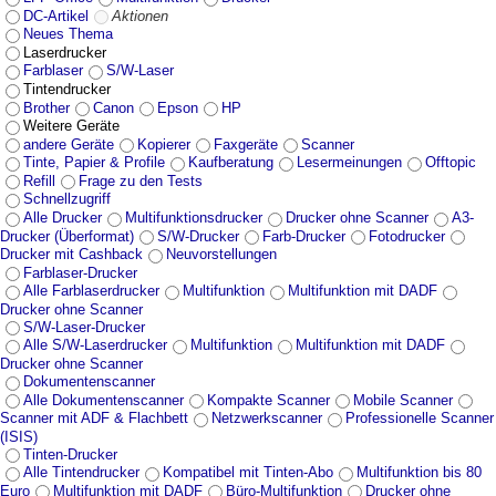
DC-Artikel
Aktionen
Neues Thema
Laserdrucker
Farblaser
S/W-Laser
Tintendrucker
Brother
Canon
Epson
HP
Weitere Geräte
andere Geräte
Kopierer
Faxgeräte
Scanner
Tinte, Papier & Profile
Kaufberatung
Lesermeinungen
Offtopic
Refill
Frage zu den Tests
Schnellzugriff
Alle Drucker
Multifunktionsdrucker
Drucker ohne Scanner
A3-
Drucker (Überformat)
S/W-Drucker
Farb-Drucker
Fotodrucker
Drucker mit Cashback
Neuvorstellungen
Farblaser-Drucker
Alle Farblaserdrucker
Multifunktion
Multifunktion mit DADF
Drucker ohne Scanner
S/W-Laser-Drucker
Alle S/W-Laserdrucker
Multifunktion
Multifunktion mit DADF
Drucker ohne Scanner
Dokumentenscanner
Alle Dokumentenscanner
Kompakte Scanner
Mobile Scanner
Scanner mit ADF & Flachbett
Netzwerkscanner
Professionelle Scanner
(ISIS)
Tinten-Drucker
Alle Tintendrucker
Kompatibel mit Tinten-Abo
Multifunktion bis 80
Euro
Multifunktion mit DADF
Büro-Multifunktion
Drucker ohne