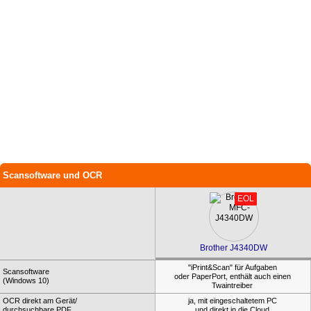
Scansoftware und OCR
EOL
Brother J4340DW
"iPrint&Scan" für Aufgaben
Scansoftware
oder PaperPort, enthält auch einen
(Windows 10)
Twaintreiber
OCR direkt am Gerät/
ja, mit eingeschaltetem PC
durchsuchbare PDF
und direkt in die Cloud