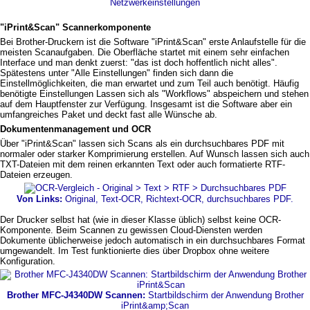
Netzwerkeinstellungen
"iPrint&Scan" Scannerkomponente
Bei Brother-Druckern ist die Software "iPrint&Scan" erste Anlaufstelle für die
meisten Scanaufgaben. Die Oberfläche startet mit einem sehr einfachen
Interface und man denkt zuerst: "das ist doch hoffentlich nicht alles".
Spätestens unter "Alle Einstellungen" finden sich dann die
Einstellmöglichkeiten, die man erwartet und zum Teil auch benötigt. Häufig
benötigte Einstellungen Lassen sich als "Workflows" abspeichern und stehen
auf dem Hauptfenster zur Verfügung. Insgesamt ist die Software aber ein
umfangreiches Paket und deckt fast alle Wünsche ab.
Dokumentenmanagement und OCR
Über "iPrint&Scan" lassen sich Scans als ein durchsuchbares PDF mit
normaler oder starker Komprimierung erstellen. Auf Wunsch lassen sich auch
TXT-Dateien mit dem reinen erkannten Text oder auch formatierte RTF-
Dateien erzeugen.
Von Links:
Original, Text-OCR, Richtext-OCR, durchsuchbares PDF.
Der Drucker selbst hat (wie in dieser Klasse üblich) selbst keine OCR-
Komponente. Beim Scannen zu gewissen Cloud-Diensten werden
Dokumente üblicherweise jedoch automatisch in ein durchsuchbares Format
umgewandelt. Im Test funktionierte dies über Dropbox ohne weitere
Konfiguration.
Brother MFC-J4340DW Scannen:
Startbildschirm der Anwendung Brother
iPrint&amp;Scan