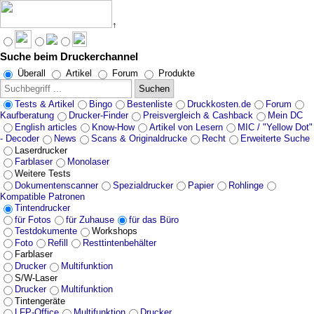
↑
Suche beim Druckerchannel
Angebote werden geladen...
Überall
Artikel
Forum
Produkte
Suchen
Tests & Artikel
Bingo
Bestenliste
Druckkosten.de
Forum
Kaufberatung
Drucker-Finder
Preisvergleich & Cashback
Mein DC
English articles
Know-How
Artikel von Lesern
MIC / "Yellow Dot"
- Decoder
News
Scans & Originaldrucke
Recht
Erweiterte Suche
Laserdrucker
Farblaser
Monolaser
Weitere Tests
Dokumentenscanner
Spezialdrucker
Papier
Rohlinge
Kompatible Patronen
Tintendrucker
für Fotos
für Zuhause
für das Büro
Testdokumente
Workshops
Foto
Refill
Resttintenbehälter
Farblaser
Drucker
Multifunktion
S/W-Laser
Drucker
Multifunktion
Tintengeräte
LFP-Office
Multifunktion
Drucker