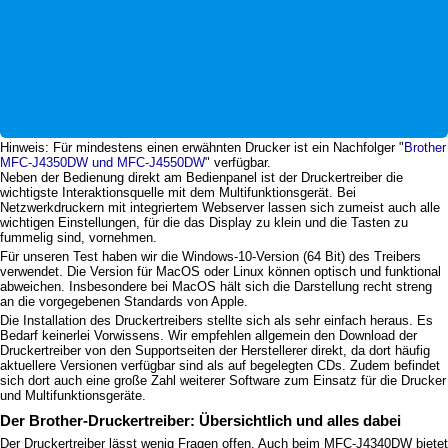
Hinweis: Für mindestens einen erwähnten Drucker ist ein Nachfolger "
Brother
MFC-J4350DW und MFC-J4550DW
" verfügbar.
Neben der Bedienung direkt am Bedienpanel ist der Druckertreiber die
wichtigste Interaktionsquelle mit dem Multifunktionsgerät. Bei
Netzwerkdruckern mit integriertem Webserver lassen sich zumeist auch alle
wichtigen Einstellungen, für die das Display zu klein und die Tasten zu
fummelig sind, vornehmen.
Für unseren Test haben wir die Windows-10-Version (64 Bit) des Treibers
verwendet. Die Version für MacOS oder Linux können optisch und funktional
abweichen. Insbesondere bei MacOS hält sich die Darstellung recht streng
an die vorgegebenen Standards von Apple.
Die Installation des Druckertreibers stellte sich als sehr einfach heraus. Es
Bedarf keinerlei Vorwissens. Wir empfehlen allgemein den Download der
Druckertreiber von den Supportseiten der Herstellerer direkt, da dort häufig
aktuellere Versionen verfügbar sind als auf begelegten CDs. Zudem befindet
sich dort auch eine große Zahl weiterer Software zum Einsatz für die Drucker
und Multifunktionsgeräte.
Der Brother-Druckertreiber: Übersichtlich und alles dabei
Der Druckertreiber lässt wenig Fragen offen. Auch beim MFC-J4340DW bietet