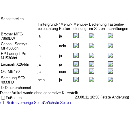
Schnittstellen
Hintergrund-
"Menü"-
Menübe-
Bedienung
Tastenbe-
beleuchtung
Button
dienung
im Sitzen
schriftungen
Brother MFC-
ja
ja
7860DW
Canon i-Sensys
ja
nein
MF4580dn
HP Laserjet Pro
ja
ja
M1536dnf
Lexmark X264dn
ja
ja
Oki MB470
ja
nein
Samsung SCX-
nein
ja
4833FD
© Druckerchannel
Dieser Artikel wurde ohne generative KI erstellt.
23.08.11 10:56 (letzte Änderung)
Fußnoten
‹ 1. Seite
‹ vorherige Seite
7.
nächste Seite ›