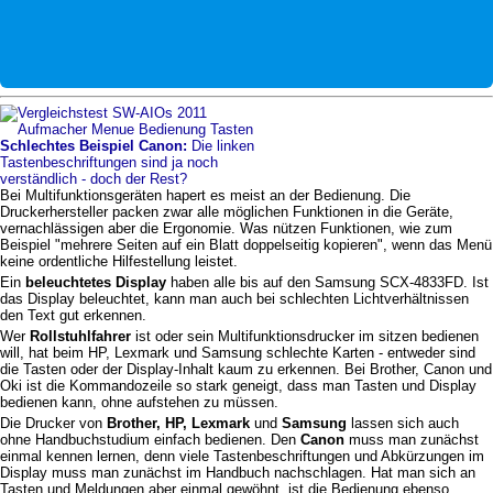
Schlechtes Beispiel Canon:
Die linken
Tastenbeschriftungen sind ja noch
verständlich - doch der Rest?
Bei Multifunktionsgeräten hapert es meist an der Bedienung. Die
Druckerhersteller packen zwar alle möglichen Funktionen in die Geräte,
vernachlässigen aber die Ergonomie. Was nützen Funktionen, wie zum
Beispiel "mehrere Seiten auf ein Blatt doppelseitig kopieren", wenn das Menü
keine ordentliche Hilfestellung leistet.
Ein
beleuchtetes Display
haben alle bis auf den Samsung SCX-4833FD. Ist
das Display beleuchtet, kann man auch bei schlechten Lichtverhältnissen
den Text gut erkennen.
Wer
Rollstuhlfahrer
ist oder sein Multifunktionsdrucker im sitzen bedienen
will, hat beim HP, Lexmark und Samsung schlechte Karten - entweder sind
die Tasten oder der Display-Inhalt kaum zu erkennen. Bei Brother, Canon und
Oki ist die Kommandozeile so stark geneigt, dass man Tasten und Display
bedienen kann, ohne aufstehen zu müssen.
Die Drucker von
Brother, HP, Lexmark
und
Samsung
lassen sich auch
ohne Handbuchstudium einfach bedienen. Den
Canon
muss man zunächst
einmal kennen lernen, denn viele Tastenbeschriftungen und Abkürzungen im
Display muss man zunächst im Handbuch nachschlagen. Hat man sich an
Tasten und Meldungen aber einmal gewöhnt, ist die Bedienung ebenso