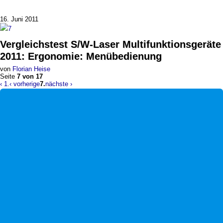
16. Juni 2011
7
Vergleichstest
S/W-Laser Multifunktionsgeräte
2011
:
Ergonomie: Menübedienung
von
Florian Heise
Seite
7 von 17
‹ 1.
‹ vorherige
7.
nächste ›