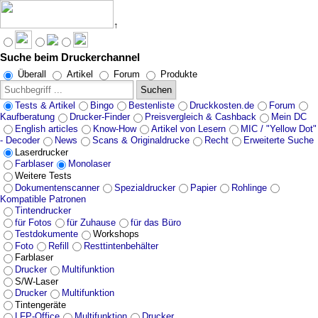
↑
Suche beim Druckerchannel
Angebote werden geladen...
Überall
Artikel
Forum
Produkte
Suchen
Tests & Artikel
Bingo
Bestenliste
Druckkosten.de
Forum
Kaufberatung
Drucker-Finder
Preisvergleich & Cashback
Mein DC
English articles
Know-How
Artikel von Lesern
MIC / "Yellow Dot"
- Decoder
News
Scans & Originaldrucke
Recht
Erweiterte Suche
Laserdrucker
Farblaser
Monolaser
Weitere Tests
Dokumentenscanner
Spezialdrucker
Papier
Rohlinge
Kompatible Patronen
Tintendrucker
für Fotos
für Zuhause
für das Büro
Testdokumente
Workshops
Foto
Refill
Resttintenbehälter
Farblaser
Drucker
Multifunktion
S/W-Laser
Drucker
Multifunktion
Tintengeräte
LFP-Office
Multifunktion
Drucker