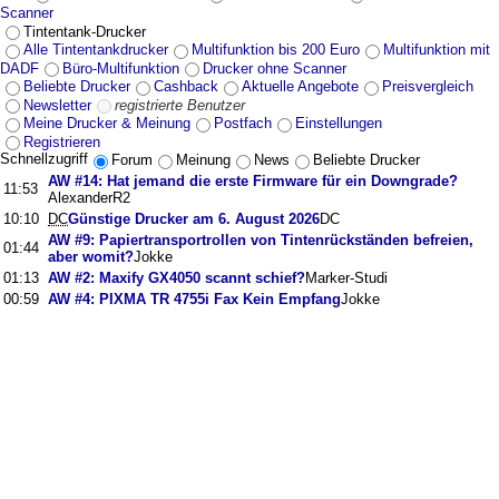
Scanner
Tintentank-Drucker
Alle Tintentankdrucker
Multifunktion bis 200 Euro
Multifunktion mit
DADF
Büro-Multifunktion
Drucker ohne Scanner
Beliebte Drucker
Cashback
Aktuelle Angebote
Preisvergleich
Newsletter
registrierte Benutzer
Meine Drucker & Meinung
Postfach
Einstellungen
Registrieren
Schnellzugriff
Forum
Meinung
News
Beliebte Drucker
AW #14: Hat jemand die erste Firmware für ein Downgrade?
11:53
AlexanderR2
10:10
DC
Günstige Drucker am 6. August 2026
DC
AW #9: Papiertransportrollen von Tintenrückständen befreien,
01:44
aber womit?
Jokke
01:13
AW #2: Maxify GX4050 scannt schief?
Marker-Studi
00:59
AW #4: PIXMA TR 4755i Fax Kein Empfang
Jokke