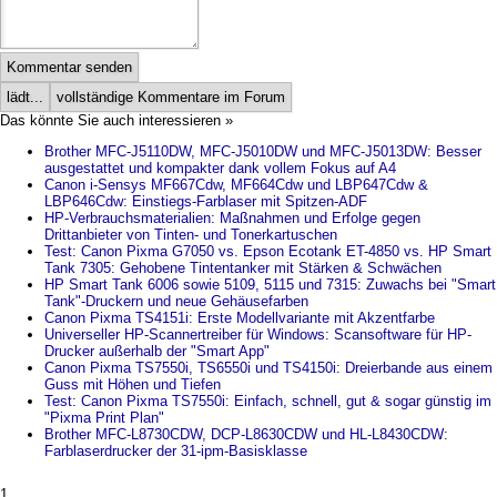
Kommentar senden
lädt...
vollständige Kommentare im Forum
Das könnte Sie auch interessieren »
Brother MFC-J5110DW, MFC-J5010DW und MFC-J5013DW: Besser
ausgestattet und kompakter dank vollem Fokus auf A4
Canon i-Sensys MF667Cdw, MF664Cdw und LBP647Cdw &
LBP646Cdw: Einstiegs-Farblaser mit Spitzen-ADF
HP-Verbrauchsmaterialien: Maßnahmen und Erfolge gegen
Drittanbieter von Tinten- und Tonerkartuschen
Test: Canon Pixma G7050 vs. Epson Ecotank ET-4850 vs. HP Smart
Tank 7305: Gehobene Tintentanker mit Stärken & Schwächen
HP Smart Tank 6006 sowie 5109, 5115 und 7315: Zuwachs bei "Smart
Tank"-Druckern und neue Gehäusefarben
Canon Pixma TS4151i: Erste Modellvariante mit Akzentfarbe
Universeller HP-Scannertreiber für Windows: Scansoftware für HP-
Drucker außerhalb der "Smart App"
Canon Pixma TS7550i, TS6550i und TS4150i: Dreierbande aus einem
Guss mit Höhen und Tiefen
Test: Canon Pixma TS7550i: Einfach, schnell, gut & sogar günstig im
"Pixma Print Plan"
Brother MFC-L8730CDW, DCP-L8630CDW und HL-L8430CDW:
Farblaserdrucker der 31-ipm-Basisklasse
1