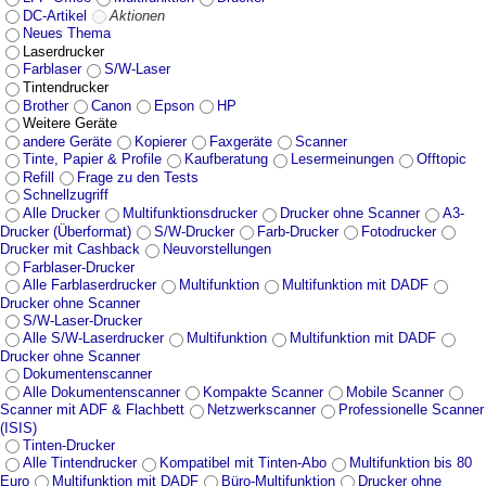
DC-Artikel
Aktionen
Neues Thema
Laserdrucker
Farblaser
S/W-Laser
Tintendrucker
Brother
Canon
Epson
HP
Weitere Geräte
andere Geräte
Kopierer
Faxgeräte
Scanner
Tinte, Papier & Profile
Kaufberatung
Lesermeinungen
Offtopic
Refill
Frage zu den Tests
Schnellzugriff
Alle Drucker
Multifunktionsdrucker
Drucker ohne Scanner
A3-
Drucker (Überformat)
S/W-Drucker
Farb-Drucker
Fotodrucker
Drucker mit Cashback
Neuvorstellungen
Farblaser-Drucker
Alle Farblaserdrucker
Multifunktion
Multifunktion mit DADF
Drucker ohne Scanner
S/W-Laser-Drucker
Alle S/W-Laserdrucker
Multifunktion
Multifunktion mit DADF
Drucker ohne Scanner
Dokumentenscanner
Alle Dokumentenscanner
Kompakte Scanner
Mobile Scanner
Scanner mit ADF & Flachbett
Netzwerkscanner
Professionelle Scanner
(ISIS)
Tinten-Drucker
Alle Tintendrucker
Kompatibel mit Tinten-Abo
Multifunktion bis 80
Euro
Multifunktion mit DADF
Büro-Multifunktion
Drucker ohne