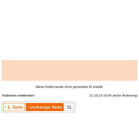
R
A
Dieser Artikel wurde ohne generative KI erstellt.
21.10.15 10:56 (letzte Änderung)
Fußnoten
‹ 1. Seite
‹ vorherige Seite
11.