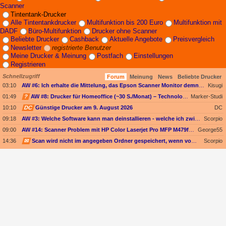
Scanner
Tintentank-Drucker
Alle Tintentankdrucker
Multifunktion bis 200 Euro
Multifunktion mit
DADF
Büro-Multifunktion
Drucker ohne Scanner
Beliebte Drucker
Cashback
Aktuelle Angebote
Preisvergleich
Newsletter
registrierte Benutzer
Meine Drucker & Meinung
Postfach
Einstellungen
Registrieren
Schnellzugriff
Forum
Meinung
News
Beliebte Drucker
03:10
AW #6: Ich erhalte die Mittelung, das Epson Scanner Monitor demnächst nicht mehr vom Mac unterstützt wird
Kisugi
01:49
?
AW #8: Drucker für Homeoffice (~30 S./Monat) – Technologieoffen (Duplex-Scan ODER nur Kopieren)
Marker-Studi
10:10
DC
Günstige Drucker am 9. August 2026
DC
09:18
AW #3: Welche Software kann man deinstallieren - welche ich zwingend erforderlich
Scorpio
09:00
AW #14: Scanner Problem mit HP Color Laserjet Pro MFP M479fdw
George55
14:36
✉
Scan wird nicht im angegeben Ordner gespeichert, wenn vom Bediendisplay gescannt wird
Scorpio