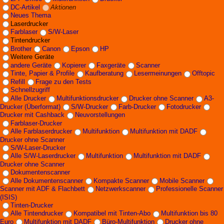
DC-Artikel
Aktionen
Neues Thema
Laserdrucker
Farblaser
S/W-Laser
Tintendrucker
Brother
Canon
Epson
HP
Weitere Geräte
andere Geräte
Kopierer
Faxgeräte
Scanner
Tinte, Papier & Profile
Kaufberatung
Lesermeinungen
Offtopic
Refill
Frage zu den Tests
Schnellzugriff
Alle Drucker
Multifunktionsdrucker
Drucker ohne Scanner
A3-
Drucker (Überformat)
S/W-Drucker
Farb-Drucker
Fotodrucker
Drucker mit Cashback
Neuvorstellungen
Farblaser-Drucker
Alle Farblaserdrucker
Multifunktion
Multifunktion mit DADF
Drucker ohne Scanner
S/W-Laser-Drucker
Alle S/W-Laserdrucker
Multifunktion
Multifunktion mit DADF
Drucker ohne Scanner
Dokumentenscanner
Alle Dokumentenscanner
Kompakte Scanner
Mobile Scanner
Scanner mit ADF & Flachbett
Netzwerkscanner
Professionelle Scanner
(ISIS)
Tinten-Drucker
Alle Tintendrucker
Kompatibel mit Tinten-Abo
Multifunktion bis 80
Euro
Multifunktion mit DADF
Büro-Multifunktion
Drucker ohne