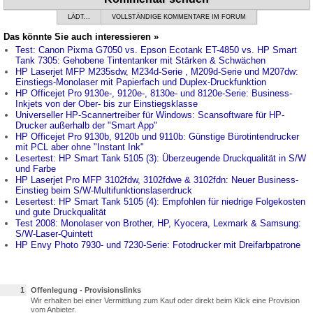
LÄDT...
VOLLSTÄNDIGE KOMMENTARE IM FORUM
Das könnte Sie auch interessieren »
Test: Canon Pixma G7050 vs. Epson Ecotank ET-4850 vs. HP Smart
Tank 7305: Gehobene Tintentanker mit Stärken & Schwächen
HP Laserjet MFP M235sdw, M234d-Serie , M209d-Serie und M207dw:
Einstiegs-Monolaser mit Papierfach und Duplex-Druckfunktion
HP Officejet Pro 9130e-, 9120e-, 8130e- und 8120e-Serie: Business-
Inkjets von der Ober- bis zur Einstiegsklasse
Universeller HP-Scannertreiber für Windows: Scansoftware für HP-
Drucker außerhalb der "Smart App"
HP Officejet Pro 9130b, 9120b und 9110b: Günstige Bürotintendrucker
mit PCL aber ohne "Instant Ink"
Lesertest: HP Smart Tank 5105 (3): Überzeugende Druckqualität in S/W
und Farbe
HP Laserjet Pro MFP 3102fdw, 3102fdwe & 3102fdn: Neuer Business-
Einstieg beim S/W-Multifunktionslaserdruck
Lesertest: HP Smart Tank 5105 (4): Empfohlen für niedrige Folgekosten
und gute Druckqualität
Test 2008: Monolaser von Brother, HP, Kyocera, Lexmark & Samsung:
S/W-Laser-Quintett
HP Envy Photo 7930- und 7230-Serie: Fotodrucker mit Dreifarbpatrone
1
Offenlegung - Provisionslinks
Wir erhalten bei einer Vermittlung zum Kauf oder direkt beim Klick eine Provision
vom Anbieter.