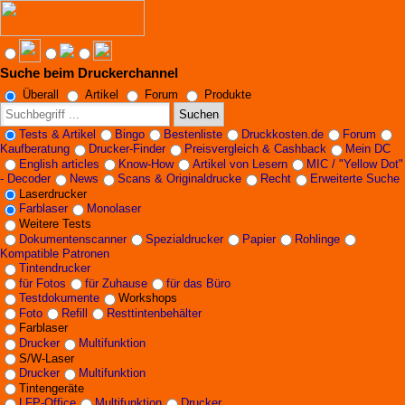
Suche beim Druckerchannel
Angebote werden geladen...
Überall
Artikel
Forum
Produkte
Suchen
Tests & Artikel
Bingo
Bestenliste
Druckkosten.de
Forum
Kaufberatung
Drucker-Finder
Preisvergleich & Cashback
Mein DC
English articles
Know-How
Artikel von Lesern
MIC / "Yellow Dot"
- Decoder
News
Scans & Originaldrucke
Recht
Erweiterte Suche
Laserdrucker
Farblaser
Monolaser
Weitere Tests
Dokumentenscanner
Spezialdrucker
Papier
Rohlinge
Kompatible Patronen
Tintendrucker
für Fotos
für Zuhause
für das Büro
Testdokumente
Workshops
Foto
Refill
Resttintenbehälter
Farblaser
Drucker
Multifunktion
S/W-Laser
Drucker
Multifunktion
Tintengeräte
LFP-Office
Multifunktion
Drucker