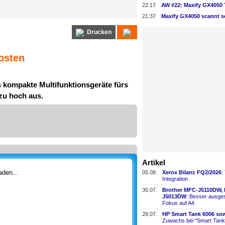
22:17
21:37
Maxify GX4050 scannt s
Drucken
osten
 kompakte Multifunktionsgeräte fürs
 zu hoch aus.
Artikel
den...
05.08.
Xerox Bilanz FQ2/2026
:
Integration
30.07.
Brother MFC-
​J5110DW,
J5013DW
: Besser ausges
Fokus auf A4
28.07.
HP Smart Tank 6006 sow
Zuwachs bei "Smart Tank