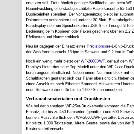
ersetzen soll. Trotz ähnlich geringer Stellfläche, wie beim W
Neuentwicklung eine staubgeschützte Papierkassette für 150 Bl
Duplexeinheit spendiert. Der Vorlageneinzug bleibt im automat
Dokumenten vorbehalten und umfasst 30 Blatt. Ein kabelgebu
Farbdisplay oder ein Speicherkarten/USB-Stick-Lesegerät fehl
Bedienung beim Kopieren oder Faxen geschieht über ein 2,2 
Pfeiltasten und Nummernblock.
Neu ist dagegen der Einsatz eines
Precisioncore
-1-Chip-Druck
der Workforce nunmehr 13 ipm in Schwarz und 9,2 ipm in Farbe 
Noch ein wenig mehr bietet der
WF-2660DWF
, der auf dem W
Displays bietet das neue Top-Modell unter den WF-2xxx-Drucke
berührungsempfindlich ist. Neben einem Nummernblock mit ric
Schaltflächen gestaltet sich das Panel übersichtlich. Neben 
einen Anschluss nach Ethernet-Standard. Als weiteren Untersc
neue Schwarzpatrone für bis zu 1.000 Seiten einsetzen.
Verbrauchsmaterialien und Druckkosten
Wie bei der bisherigen WF-25er-Druckerserie kommen die Pa
Einsatz, die bis zu 450 Farbseiten (gemittelt) und 500 Schw
können. Ausschließlich dem WF-2660DWF gestattet Epson z
für bis zu 1.000 Textseiten. Ältere Geräte, sowie der von der
Kostenvorteil verwehrt.