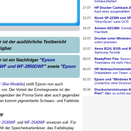
Gehäusefarben
27.07.
HP Drucker Cashback 2
Kauf eines ausgewählten
22.07.
Ricoh SP-
​2230N und SP
"DirectScan" samt OCR
16.07.
Avision AD136N
: Günst
Flachbett
15.07.
Drucker unter Windows
ist der ausführliche Testbericht
sofort priorisiert
fügbar.
10.07.
Xerox B110, B105 und B
Samsung-
​Technik
09.07.
ReadyPrint Flex
: Epson 
ist ein Nachfolger "
Epson
Tintenabos mit mehr Flexi
DWF und WF-2850DWF
" sowie "
Epson
06.07.
HP-
​Verbrauchsmaterial
Drittanbieter von Tinten-
​
01.07.
Epson und "Windows Re
(zunächst) ohne Druckun
-36er-Modelle
) stellt Epson nun auch
or. Der Vorteil der Einstiegsserie ist der
30.06.
Druckunterstützungs-
​
Print"
: Alles so schön bun
 gegenüber der Pixma-Serie aber auch gegenüber
len kommt pigmentierte Schwarz- und Farbtinte
WF
-2530WF
und
WF-2540WF
ersetzen soll. Für
lt der Speicherkartenleser, das Farbdisplay