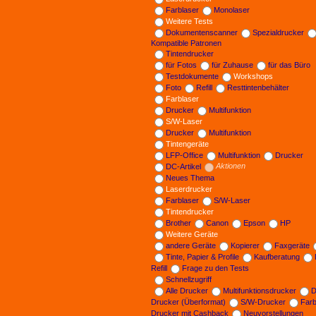
Farblaser
Monolaser
Weitere Tests
Dokumentenscanner
Spezialdrucker
Kompatible Patronen
Tintendrucker
für Fotos
für Zuhause
für das Büro
Testdokumente
Workshops
Foto
Refill
Resttintenbehälter
Farblaser
Drucker
Multifunktion
S/W-Laser
Drucker
Multifunktion
Tintengeräte
LFP-Office
Multifunktion
Drucker
DC-Artikel
Aktionen
Neues Thema
Laserdrucker
Farblaser
S/W-Laser
Tintendrucker
Brother
Canon
Epson
HP
Weitere Geräte
andere Geräte
Kopierer
Faxgeräte
Tinte, Papier & Profile
Kaufberatung
Refill
Frage zu den Tests
Schnellzugriff
Alle Drucker
Multifunktionsdrucker
D
Drucker (Überformat)
S/W-Drucker
Far
Drucker mit Cashback
Neuvorstellungen