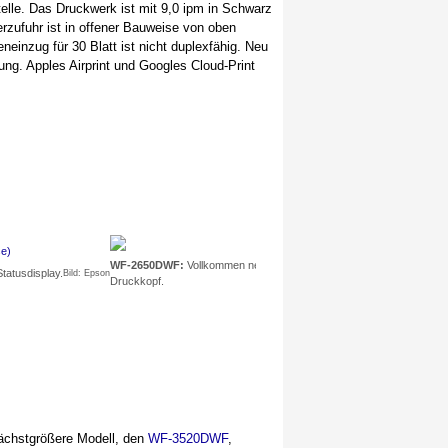
telle. Das Druckwerk ist mit 9,0 ipm in Schwarz
rzufuhr ist in offener Bauweise von oben
einzug für 30 Blatt ist nicht duplexfähig. Neu
ndung. Apples Airprint und Googles Cloud-Print
WF-2650DWF:
Vollkommen neue Konstruktion mit geschlossener Papi
tatusdisplay.
Bild: Epson
Druckkopf.
nächstgrößere Modell, den
WF-3520DWF
,