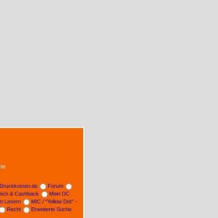
te
Druckkosten.de
Forum
leich & Cashback
Mein DC
on Lesern
MIC / "Yellow Dot" -
Recht
Erweiterte Suche