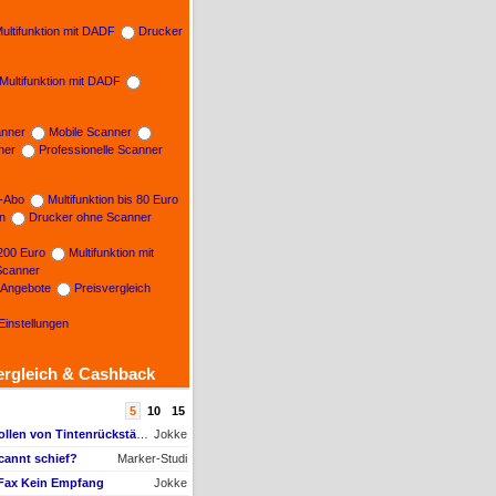
ultifunktion mit DADF
Drucker
Multifunktion mit DADF
nner
Mobile Scanner
ner
Professionelle Scanner
n-Abo
Multifunktion bis 80 Euro
on
Drucker ohne Scanner
 200 Euro
Multifunktion mit
Scanner
e Angebote
Preisvergleich
Einstellungen
ergleich & Cashback
5
10
15
AW #9: Papiertransportrollen von Tintenrückständen befreien, aber womit?
Jokke
cannt schief?
Marker-Studi
 Fax Kein Empfang
Jokke