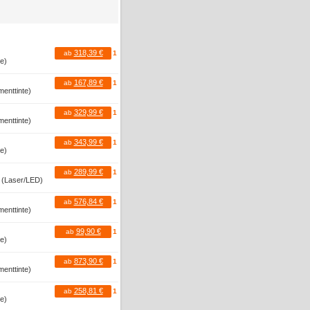
318,39 €
ab
1
te)
167,89 €
ab
1
menttinte)
329,99 €
ab
1
menttinte)
343,99 €
ab
1
te)
289,99 €
ab
1
r (Laser/LED)
576,84 €
ab
1
menttinte)
99,90 €
ab
1
te)
873,90 €
ab
1
menttinte)
258,81 €
ab
1
te)