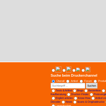
Suche beim Druckerchannel
Überall
Artikel
Forum
Produk
Suchen
Tests & Artikel
Bingo
Bestenliste
Kaufberatung
Drucker-Finder
Preisverg
English articles
Know-How
Artikel v
Decoder
News
Scans & Originaldrucke
Laserdrucker