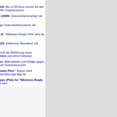
026
: Bis zu 50 Euro zurück für den
 HP-
​Tintendruckers
-
​2240N
: Dokumentenscanner mit
iger Dokumentenscanner mit
 11
: "Windows Ready Print" wird ab
115
: Einfachste Monolaser mit
prüft die Einführung neuer
bilität und ohne Fixkosten
ien
: Maßnahmen und Erfolge gegen
 und Tonerkartuschen
ady Print"
: Epson steht
terstützungs-
​App da
Apps (PSA) für "Windows Ready
t hier!