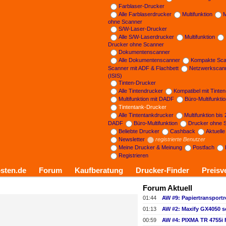
Farblaser-Drucker
Alle Farblaserdrucker
Multifunktion
M
ohne Scanner
S/W-Laser-Drucker
Alle S/W-Laserdrucker
Multifunktion
Drucker ohne Scanner
Dokumentenscanner
Alle Dokumentenscanner
Kompakte Sca
Scanner mit ADF & Flachbett
Netzwerkscan
(ISIS)
Tinten-Drucker
Alle Tintendrucker
Kompatibel mit Tinte
Multifunktion mit DADF
Büro-Multifunkti
Tintentank-Drucker
Alle Tintentankdrucker
Multifunktion bis
DADF
Büro-Multifunktion
Drucker ohne 
Beliebte Drucker
Cashback
Aktuell
Newsletter
registrierte Benutzer
Meine Drucker & Meinung
Postfach
Registrieren
sten.de
Forum
Kaufberatung
Drucker-Finder
Preisv
Forum Aktuell
01:44
01:13
AW #2: Maxify GX4050 s
00:59
AW #4: PIXMA TR 4755i