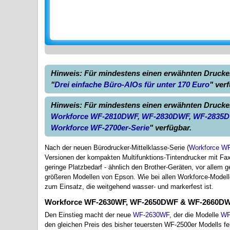
Hinweis: Für mindestens einen erwähnten Drucker 
"
Drei einfache Büro-AIOs für unter 170 Euro
" ver
Hinweis: Für mindestens einen erwähnten Drucker 
Workforce WF-2810DWF, WF-2830DWF, WF-2835
Workforce WF-2700er-Serie
" verfügbar.
Nach der neuen Bürodrucker-Mittelklasse-Serie (
Workforce WF
Versionen der kompakten Multifunktions-Tintendrucker mit Fax v
geringe Platzbedarf - ähnlich den Brother-Geräten, vor allem
größeren Modellen von Epson. Wie bei allen Workforce-Model
zum Einsatz, die weitgehend wasser- und markerfest ist.
Workforce WF-2630WF, WF-2650DWF & WF-2660D
Den Einstieg macht der neue
WF-2630WF
, der die Modelle
WF
den gleichen Preis des bisher teuersten WF-2500er Modells feh