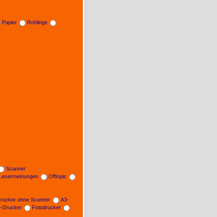
Papier
Rohlinge
Scanner
Lesermeinungen
Offtopic
rucker ohne Scanner
A3-
b-Drucker
Fotodrucker