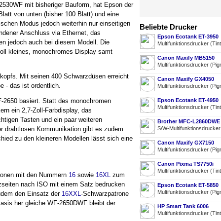
F-2530WF mit bisheriger Bauform, hat Epson der
att von unten (bisher 100 Blatt) und eine
ischen Modus jedoch weiterhin nur einseitigen
Beliebte Drucker
ndener Anschluss via Ethernet, das
Epson Ecotank ET-3950
en jedoch auch bei diesem Modell. Die
Multifunktionsdrucker (Tin
Zoll kleines, monochromes Display samt
Canon Maxify MB5150
Multifunktionsdrucker (Pig
kopfs. Mit seinen 400 Schwarzdüsen erreicht
Canon Maxify GX4050
- das ist ordentlich.
Multifunktionsdrucker (Pig
F-2650 basiert. Statt des monochromen
Epson Ecotank ET-4950
Multifunktionsdrucker (Tin
rn ein 2,7-Zoll-Farbdisplay, das
htigen Tasten und ein paar weiteren
Brother MFC-L2860DWE
der drahtlosen Kommunikation gibt es zudem
S/W-Multifunktionsdrucke
hied zu den kleineren Modellen lässt sich eine
Canon Maxify GX7150
Multifunktionsdrucker (Pig
Canon Pixma TS7750i
Multifunktionsdrucker (Tin
tronen mit den Nummern
16
sowie
16XL
zum
arzseiten nach ISO mit einem Satz bedrucken
Epson Ecotank ET-5850
Multifunktionsdrucker (Pig
udem den Einsatz der
16XXL
-Schwarzpatrone
 Basis her gleiche WF-2650DWF bleibt der
HP Smart Tank 6006
Multifunktionsdrucker (Tin