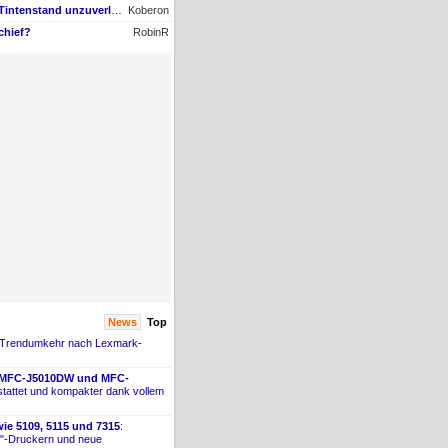
AW #22: Maxify GX4050 Tintenstand unzuverlässig + Nachfüll-Problem - Druckkopf in Gefahr
Koberon
chief?
RobinR
News
Top
 Trendumkehr nach Lexmark-
 MFC-
​J5010DW und MFC-
tattet und kompakter dank vollem
ie 5109, 5115 und 7315
:
"-
​Druckern und neue