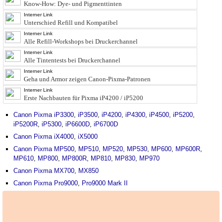
Know-How: Dye- und Pigmenttinten
Interner Link
Unterschied Refill und Kompatibel
Interner Link
Alle Refill-Workshops bei Druckerchannel
Interner Link
Alle Tintentests bei Druckerchannel
Interner Link
Geha und Armor zeigen Canon-Pixma-Patronen
Interner Link
Erste Nachbauten für Pixma iP4200 / iP5200
Canon Pixma iP3300
,
iP3500
,
iP4200
,
iP4300
,
iP4500
,
iP5200
,
iP5200R
,
iP5300
,
iP6600D
,
iP6700D
Canon Pixma iX4000
,
iX5000
Canon Pixma MP500
,
MP510
,
MP520
,
MP530
,
MP600
,
MP600R
,
MP610
,
MP800
,
MP800R
,
MP810
,
MP830
,
MP970
Canon Pixma MX700
,
MX850
Canon Pixma Pro9000
,
Pro9000 Mark II