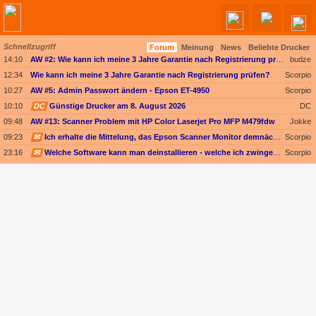
Schnellzugriff
Forum
Meinung
News
Beliebte Drucker
Angebote werden geladen...
14:10
AW #2: Wie kann ich meine 3 Jahre Garantie nach Registrierung prüfen?
budze
12:34
Wie kann ich meine 3 Jahre Garantie nach Registrierung prüfen?
Scorpio
10:27
AW #5: Admin Passwort ändern - Epson ET-4950
Scorpio
10:10
DC
Günstige Drucker am 8. August 2026
DC
09:48
AW #13: Scanner Problem mit HP Color Laserjet Pro MFP M479fdw
Jokke
09:23
✉
Ich erhalte die Mittelung, das Epson Scanner Monitor demnächst nicht mehr vom Mac unterstützt wird
Scorpio
23:16
✉
Welche Software kann man deinstallieren - welche ich zwingend erforderlich
Scorpio