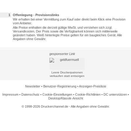
1
Offenlegung - Provisionslinks
Wir erhalten bei einer Vermittlung zum Kauf oder direkt beim Klick eine Provision
vom Anbieter.
Alle Preise enthalten die derzeit gültige MwSt. und verstehen sich zzgl.
Versandkosten. Der Preis sowie die Verfügbarkeit können sich mittlerweile
geändert haben. Weiß hinterlegte Preise gelten für ein baugleiches Gerät. Alle
Angaben ohne Gewähr.
gesponserter Link
Leere Druckerpatronen
verkaufen statt entsorgen
Newsletter
•
Benutzer-Registrierung
•
Anzeigen-Preisliste
Impressum
•
Datenschutz
•
Cookie-Einstellungen
•
Cookie-Richtlinien
•
DC unterstützen
•
Desktop/Klassik-Ansicht
© 1998-2026 Druckerchannel.de - Alle Angaben ohne Gewähr.