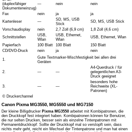
(duplexfähiger
—
nein
nein
Dokumenteneinzug)
Fax
nein
ja
ja
SD, MS, USB
Kartenleser
—
SD, MS, USB Stick
Stick
Vorschaudisplay
nein
2,7 Zoll (6,9 cm)
1,8 Zoll (4,6 cm)
USB,
USB, Ethernet,
Schnittstellen
USB, Ethernet, Wlan
Wlan
Wlan
Papierfach
100 Blatt
100 Blatt
150 Blatt
CD/DVD-Druck
nein
ja
nein
Gute Textmarker-Wischfestigkeit bei allen drei
1.
Geräten
A4-Querdruck / für
2.
—
—
gelegentlichen A3-
Druck geeignet
besonders hohe
3.
—
—
Reichweite (XL-
Patronen)
© Druckerchannel
Canon Pixma MG3550, MG5550 und MG7150
Der kleine Billigdrucker
Pixma MG3550
arbeitet mit Kombipatronen, die
den Druckkopf fest integriert haben. Kombipatronen können für Benutzer,
die nur selten Drucken, besser sein als einzelne Tintenpatronen mit
Permanentdruckkopf: Sollte der Druckkopf mal so verstopft sein, dass
nichts mehr geht, reicht ein Wechsel der Tintenpatrone und man hat einen