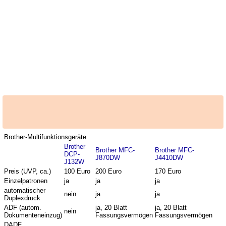
Brother-Multifunktionsgeräte
Brother
Brother MFC-
Brother MFC-
DCP-
J870DW
J4410DW
J132W
Preis (UVP, ca.)
100 Euro
200 Euro
170 Euro
Einzelpatronen
ja
ja
ja
automatischer
nein
ja
ja
Duplexdruck
ADF (autom.
ja, 20 Blatt
ja, 20 Blatt
nein
Dokumenteneinzug)
Fassungsvermögen
Fassungsvermögen
DADF