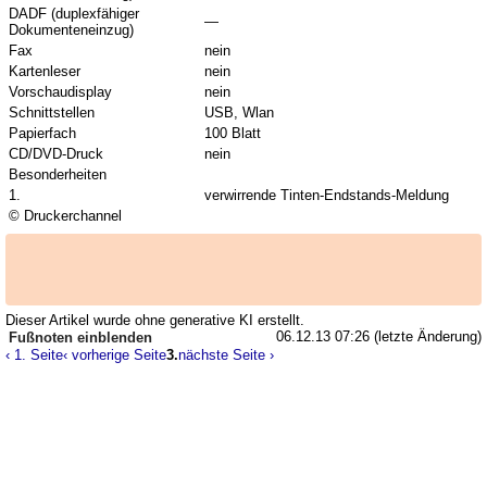
DADF (duplexfähiger
—
Dokumenteneinzug)
Fax
nein
Kartenleser
nein
Vorschaudisplay
nein
Schnittstellen
USB, Wlan
Papierfach
100 Blatt
CD/DVD-Druck
nein
Besonderheiten
1.
verwirrende Tinten-Endstands-Meldung
© Druckerchannel
Dieser Artikel wurde ohne generative KI erstellt.
06.12.13 07:26 (letzte Änderung)
Fußnoten
‹ 1. Seite
‹ vorherige Seite
3.
nächste Seite ›