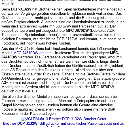
Modelle.
Beim
DCP-J132W
hat Brother keinen Speicherkartenleser mehr eingebaut -
der war bei Vorgängergeräten derselben Billigklasse noch vorhanden. Das
Gerät ist insgesamt recht gut verarbeitet und die Bedienung ist auch ohne
großes Display einfach. Allerdings sind die Unterhaltskosten zu hoch, auch
wenn die Patronenreichweite mit 600 S/W- und Farbseiten gut ist. Der
doppelt so teure und gut ausgestattete
MFC-J870DW
(Duplexer, ADF,
Touchscreen, Speicherkartenleser) arbeitet unverständlicherweise mit den
gleichen Patronen, wie der kleine DCP-J132W, und kommt, zumindest beim
Fotodruck, auf noch etwas höhere Kosten.
Aus der MFC-J4x10-Serie hat Druckerchannel bereits das höherwertige
Modell
MFC-J4510DW getestet
. In diesem Test ist der günstigere
MFC-
J4410DW
vertreten. Die Geräteserie verarbeitet das Papier quer, wodurch
das Drucktempo deutlich höher ist, als wenn es, wie üblich, längs durch
den Drucker müsste. Zusätzlich haben die Geräte dadurch die Möglichkeit,
auch A3-Papier durch den Drucker zu jagen - allerdings nur über den
Einzelblatteinzug auf der Rückseite. Daher sind die Brother-Geräte mit dem
A4-Querdruck nur für gelegentlichen A3-Druck geeignet. Das etwas größere
A3+-Format ist zudem nicht möglich. Die Druckkosten fallen bei diesem
Modell, das außerdem viel billiger zu haben ist als der MFC-J870DW,
deutlich günstiger aus.
Bei allen drei Brother-Modellen haben wir festgestellt, dass sie sich bei
Fotopapier etwas zickig verhalten. Man sollte Fotopapier nie auf einen
Stapel Normalpapier legen - zudem können die Geräte eine einzelne
Fotoseite häufig nicht einziehen - es sollten also immer mehrere Blatt
Fotopapier in der Kassette liegen.
Brother DCP-J132W:
Billigdrucker mit ordentlicher Papierkassette und zu