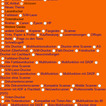
DC-Artikel
Aktionen
Neues Thema
Laserdrucker
Farblaser
S/W-Laser
Tintendrucker
Brother
Canon
Epson
HP
Weitere Geräte
andere Geräte
Kopierer
Faxgeräte
Scanner
Tinte, Papier & Profile
Kaufberatung
Lesermeinungen
Offtopic
Refill
Frage zu den Tests
Schnellzugriff
Alle Drucker
Multifunktionsdrucker
Drucker ohne Scanner
A3-
Drucker (Überformat)
S/W-Drucker
Farb-Drucker
Fotodrucker
Drucker mit Cashback
Neuvorstellungen
Farblaser-Drucker
Alle Farblaserdrucker
Multifunktion
Multifunktion mit DADF
Drucker ohne Scanner
S/W-Laser-Drucker
Alle S/W-Laserdrucker
Multifunktion
Multifunktion mit DADF
Drucker ohne Scanner
Dokumentenscanner
Alle Dokumentenscanner
Kompakte Scanner
Mobile Scanner
Scanner mit ADF & Flachbett
Netzwerkscanner
Professionelle Scanner
(ISIS)
Tinten-Drucker
Alle Tintendrucker
Kompatibel mit Tinten-Abo
Multifunktion bis 80
Euro
Multifunktion mit DADF
Büro-Multifunktion
Drucker ohne