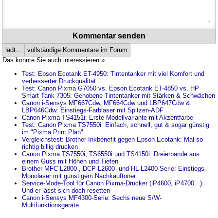
Kommentar senden
lädt...
vollständige Kommentare im Forum
Das könnte Sie auch interessieren »
Test: Epson Ecotank ET-4950: Tintentanker mit viel Komfort und
verbesserter Druckqualität
Test: Canon Pixma G7050 vs. Epson Ecotank ET-4850 vs. HP
Smart Tank 7305: Gehobene Tintentanker mit Stärken & Schwächen
Canon i-Sensys MF667Cdw, MF664Cdw und LBP647Cdw &
LBP646Cdw: Einstiegs-Farblaser mit Spitzen-ADF
Canon Pixma TS4151i: Erste Modellvariante mit Akzentfarbe
Test: Canon Pixma TS7550i: Einfach, schnell, gut & sogar günstig
im "Pixma Print Plan"
Vergleichstest: Brother Inkbenefit gegen Epson Ecotank: Mal so
richtig billig drucken
Canon Pixma TS7550i, TS6550i und TS4150i: Dreierbande aus
einem Guss mit Höhen und Tiefen
Brother MFC-L2800-, DCP-L2600- und HL-L2400-Serie: Einstiegs-
Monolaser mit günstigem Nachkauftoner
Service-Mode-Tool für Canon Pixma-Drucker (iP4600, iP4700...):
Und er lässt sich doch resetten
Canon i-Sensys MF4300-Serie: Sechs neue S/W-
Multifunktionsgeräte