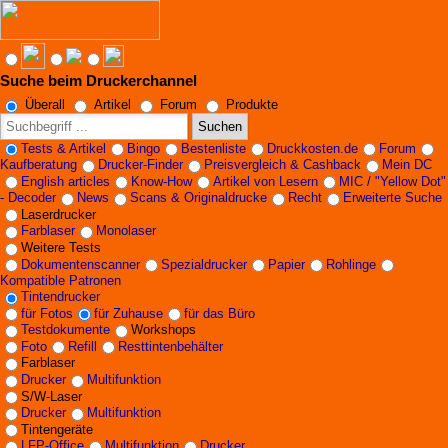
Suche beim Druckerchannel
Angebote werden geladen...
Überall
Artikel
Forum
Produkte
Suchen
Tests & Artikel
Bingo
Bestenliste
Druckkosten.de
Forum
Kaufberatung
Drucker-Finder
Preisvergleich & Cashback
Mein DC
English articles
Know-How
Artikel von Lesern
MIC / "Yellow Dot"
- Decoder
News
Scans & Originaldrucke
Recht
Erweiterte Suche
Laserdrucker
Farblaser
Monolaser
Weitere Tests
Dokumentenscanner
Spezialdrucker
Papier
Rohlinge
Kompatible Patronen
Tintendrucker
für Fotos
für Zuhause
für das Büro
Testdokumente
Workshops
Foto
Refill
Resttintenbehälter
Farblaser
Drucker
Multifunktion
S/W-Laser
Drucker
Multifunktion
Tintengeräte
LFP-Office
Multifunktion
Drucker