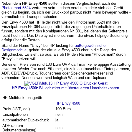
Neben dem
HP Envy 4500
sollte in diesem Vergleichstest auch der
Photosmart 5524
vertreten sein - jedoch verabschiedete sich das Gerät
gleich zu beginn, da sich der Druckkopf partout nicht mehr bewegen wollte -
vermutlich ein Transportschaden.
Den Envy 4500 hat HP leider nicht wie den Photosmart 5524 mit den
Einzelpatronen Nr. 364 ausgestattet, die zu geringen Unterhaltskosten
führen, sondern mit den Kombipatronen Nr. 301, bei denen der Seitenpreis
recht hoch ist. Das Display ist monochrom - die etwas holprige Bedienung
erfolgt über die Tasten.
Stand der Name "Envy" bei HP bislang für
außergewöhnliche
Designmodelle
, gehört der aktuelle Envy 4500 eher in die Riege der
Billigdrucker. Es sieht so aus, als ob HP den Namen "Photosmart" durch
"Envy" ersetzen will.
Bei einem Preis von rund 100 Euro UVP darf man keine üppige Ausstattung
erwarten. Weder Fax noch Ethernet, einzeln austauschbare Tintenpatronen,
ADF, CD/DVD-Druck, Touchscreen oder Speicherkartenleser sind
vorhanden. Nennenswert sind lediglich Wlan und ein Duplexer.
HP Envy 4500:
Billigdrucker mit überteuerten Unterhaltskosten.
HP-Multifunktionsgeräte
HP Envy 4500
Preis (UVP, ca.)
100 Euro
Einzelpatronen
nein
automatischer Duplexdruck
ja
ADF (autom.
nein
Dokumenteneinzug)