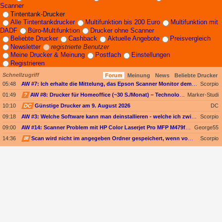
Scanner
Tintentank-Drucker
Alle Tintentankdrucker
Multifunktion bis 200 Euro
Multifunktion mit
DADF
Büro-Multifunktion
Drucker ohne Scanner
Beliebte Drucker
Cashback
Aktuelle Angebote
Preisvergleich
Newsletter
registrierte Benutzer
Meine Drucker & Meinung
Postfach
Einstellungen
Registrieren
Schnellzugriff
Forum
Meinung
News
Beliebte Drucker
05:48
AW #7: Ich erhalte die Mittelung, das Epson Scanner Monitor demnächst nicht mehr vom Mac unterstützt wird
Scorpio
01:49
?
AW #8: Drucker für Homeoffice (~30 S./Monat) – Technologieoffen (Duplex-Scan ODER nur Kopieren)
Marker-Studi
10:10
DC
Günstige Drucker am 9. August 2026
DC
09:18
AW #3: Welche Software kann man deinstallieren - welche ich zwingend erforderlich
Scorpio
09:00
AW #14: Scanner Problem mit HP Color Laserjet Pro MFP M479fdw
George55
14:36
✉
Scan wird nicht im angegeben Ordner gespeichert, wenn vom Bediendisplay gescannt wird
Scorpio