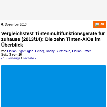
6. Dezember 2013
48
Vergleichstest
Tintenmultifunktionsgeräte für
zuhause (2013/14)
:
Die zehn Tinten-AIOs im
Überblick
von
Florian Rigotti (geb. Heise)
,
Ronny Budzinske
,
Florian Ermer
Seite
3 von 16
‹ 1.
‹ vorherige
3.
nächste ›