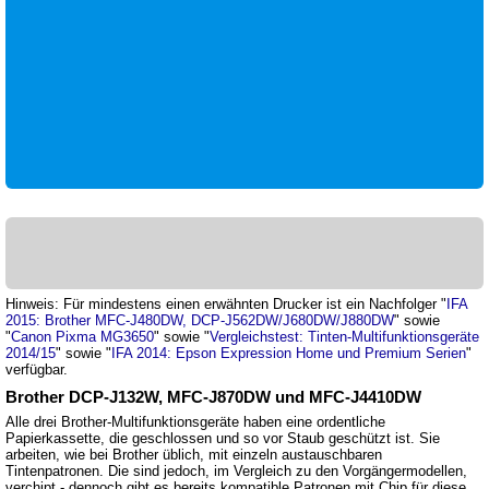
Hinweis: Für mindestens einen erwähnten Drucker ist ein Nachfolger "
IFA
2015: Brother MFC-J480DW, DCP-J562DW/J680DW/J880DW
" sowie
"
Canon Pixma MG3650
" sowie "
Vergleichstest: Tinten-Multifunktionsgeräte
2014/15
" sowie "
IFA 2014: Epson Expression Home und Premium Serien
"
verfügbar.
Brother DCP-J132W, MFC-J870DW und MFC-J4410DW
Alle drei Brother-Multifunktionsgeräte haben eine ordentliche
Papierkassette, die geschlossen und so vor Staub geschützt ist. Sie
arbeiten, wie bei Brother üblich, mit einzeln austauschbaren
Tintenpatronen. Die sind jedoch, im Vergleich zu den Vorgängermodellen,
verchipt - dennoch gibt es bereits kompatible Patronen mit Chip für diese