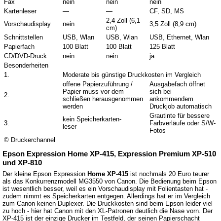
Fax
nein
nein
nein
Kartenleser
—
—
CF, SD, MS
2,4 Zoll (6,1
Vorschaudisplay
nein
3,5 Zoll (8,9 cm)
cm)
Schnittstellen
USB, Wlan
USB, Wlan
USB, Ethernet, Wlan
Papierfach
100 Blatt
100 Blatt
125 Blatt
CD/DVD-Druck
nein
nein
ja
Besonderheiten
1.
Moderate bis günstige Druckkosten im Vergleich
offene Papierzuführung /
Ausgabefach öffnet
Papier muss vor dem
sich bei
2.
schließen herausgenommen
ankommendem
werden
Druckjob automatisch
Grautinte für bessere
kein Speicherkarten-
3.
Farbverläufe oder S/W-
leser
Fotos
© Druckerchannel
Epson Expression Home XP-415, Expression Premium XP-510
und XP-810
Der kleine Epson Expression
Home XP-415
ist nochmals 20 Euro teurer
als das Konkurrenzmodell MG3550 von Canon. Die Bedienung beim Epson
ist wesentlich besser, weil es ein Vorschaudisplay mit Folientasten hat -
zudem nimmt es Speicherkarten entgegen. Allerdings hat er im Vergleich
zum Canon keinen Duplexer. Die Druckkosten sind beim Epson leider viel
zu hoch - hier hat Canon mit den XL-Patronen deutlich die Nase vorn. Der
XP-415 ist der einzige Drucker im Testfeld, der seinen Papierschacht