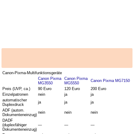
Canon-Pixma-Multifunktionsgeräte
Canon Pixma
Canon Pixma
Canon Pixma MG7150
MG3550
MG5550
Preis (UVP, ca.)
90 Euro
120 Euro
200 Euro
Einzelpatronen
nein
ja
ja
automatischer
ja
ja
ja
Duplexdruck
ADF (autom.
nein
nein
nein
Dokumenteneinzug)
DADF
(duplexfähiger
—
—
—
Dokumenteneinzug)