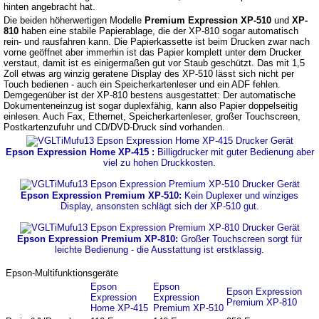
hinten angebracht hat.
Die beiden höherwertigen Modelle
Premium Expression XP-510
und
XP-
810
haben eine stabile Papierablage, die der XP-810 sogar automatisch
rein- und rausfahren kann. Die Papierkassette ist beim Drucken zwar nach
vorne geöffnet aber immerhin ist das Papier komplett unter dem Drucker
verstaut, damit ist es einigermaßen gut vor Staub geschützt. Das mit 1,5
Zoll etwas arg winzig geratene Display des XP-510 lässt sich nicht per
Touch bedienen - auch ein Speicherkartenleser und ein ADF fehlen.
Demgegenüber ist der XP-810 bestens ausgestattet: Der automatische
Dokumenteneinzug ist sogar duplexfähig, kann also Papier doppelseitig
einlesen. Auch Fax, Ethernet, Speicherkartenleser, großer Touchscreen,
Postkartenzufuhr und CD/DVD-Druck sind vorhanden.
Epson Expression Home XP-415 :
Billigdrucker mit guter Bedienung aber
viel zu hohen Druckkosten.
Epson Expression Premium XP-510:
Kein Duplexer und winziges
Display, ansonsten schlägt sich der XP-510 gut.
Epson Expression Premium XP-810:
Großer Touchscreen sorgt für
leichte Bedienung - die Ausstattung ist erstklassig.
Epson-Multifunktionsgeräte
Epson
Epson
Epson Expression
Expression
Expression
Premium XP-810
Home XP-415
Premium XP-510