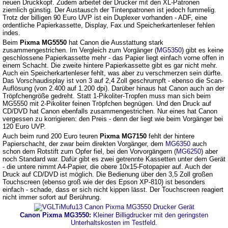
neuen Druckkopf. Zudem arbeitet der Drucker mit den XL-Patronen
ziemlich günstig. Der Austausch der Tintenpatronen ist jedoch fummelig.
Trotz der billigen 90 Euro UVP ist ein Duplexer vorhanden - ADF, eine
ordentliche Papierkassette, Display, Fax und Speicherkartenleser fehlen
indes.
Beim
Pixma MG5550
hat Canon die Ausstattung stark
zusammengestrichen. Im Vergleich zum Vorgänger (
MG5350
) gibt es keine
geschlossene Papierkassette mehr - das Papier liegt einfach vorne offen in
einem Schacht. Die zweite hintere Papierkassette gibt es gar nicht mehr.
Auch ein Speicherkartenleser fehlt, was aber zu verschmerzen sein dürfte.
Das Vorschaudisplay ist von 3 auf 2,4 Zoll geschrumpft - ebenso die Scan-
Auflösung (von 2.400 auf 1.200 dpi). Darüber hinaus hat Canon auch an der
Tröpfchengröße gedreht. Statt 1-Pikoliter-Tropfen muss man sich beim
MG5550 mit 2-Pikoliter feinen Tröpfchen begnügen. Und den Druck auf
CD/DVD hat Canon ebenfalls zusammengestrichen. Nur eines hat Canon
vergessen zu korrigieren: den Preis - denn der liegt wie beim Vorgänger bei
120 Euro UVP.
Auch beim rund 200 Euro teuren
Pixma MG7150
fehlt der hintere
Papierschacht, der zwar beim direkten Vorgänger, dem
MG6350
auch
schon dem Rotstift zum Opfer fiel, bei den Vorvorgängern (
MG6250
) aber
noch Standard war. Dafür gibt es zwei getrennte Kassetten unter dem Gerät
- die untere nimmt A4-Papier, die obere 10x15-Fotopapier auf. Auch der
Druck auf CD/DVD ist möglich. Die Bedienung über den 3,5 Zoll großen
Touchscreen (ebenso groß wie der des Epson XP-810) ist besonders
einfach - schade, dass er sich nicht kippen lässt. Der Touchscreen reagiert
nicht immer sofort auf Berührung.
Canon Pixma MG3550:
Kleiner Billigdrucker mit den geringsten
Unterhaltskosten im Testfeld.