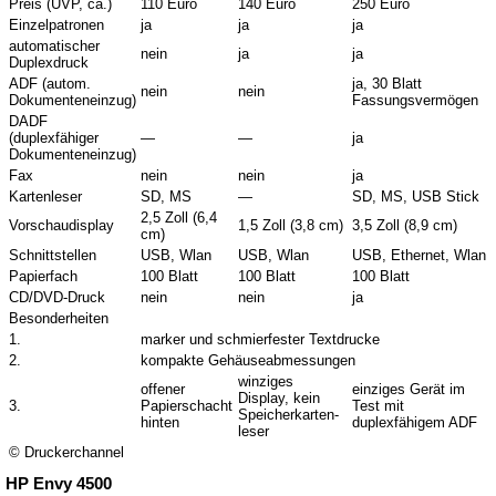
Preis (UVP, ca.)
110 Euro
140 Euro
250 Euro
Einzelpatronen
ja
ja
ja
automatischer
nein
ja
ja
Duplexdruck
ADF (autom.
ja, 30 Blatt
nein
nein
Dokumenteneinzug)
Fassungsvermögen
DADF
(duplexfähiger
—
—
ja
Dokumenteneinzug)
Fax
nein
nein
ja
Kartenleser
SD, MS
—
SD, MS, USB Stick
2,5 Zoll (6,4
Vorschaudisplay
1,5 Zoll (3,8 cm)
3,5 Zoll (8,9 cm)
cm)
Schnittstellen
USB, Wlan
USB, Wlan
USB, Ethernet, Wlan
Papierfach
100 Blatt
100 Blatt
100 Blatt
CD/DVD-Druck
nein
nein
ja
Besonderheiten
1.
marker und schmierfester Textdrucke
2.
kompakte Gehäuseabmessungen
winziges
offener
einziges Gerät im
Display, kein
3.
Papierschacht
Test mit
Speicherkarten-
hinten
duplexfähigem ADF
leser
© Druckerchannel
HP Envy 4500