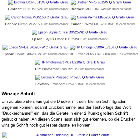
Brother:
DCP-J515W.
Brother:
MFC-J615W.
Bild: Druckerchannel
Bild: Druckerchannel
Canon:
Pixma MG5150.
Canon:
Pixma MG5250.
Bild: Druckerchannel
Bild: Druckerchannel
Epson:
Stylus Office BX525WD.
Bild: Druckerchannel
Epson:
Stylus SX620FW.
HP:
Officejet 6500A E710a.
Bild: Druckerchannel
Bild: Druckerchannel
HP:
Photosmart Plus B210a.
Bild: Druckerchannel
Lexmark:
Prospect Pro205.
Bild: Druckerchannel
Winzige Schrift
Um zu überprüfen, wie gut die Drucker mit sehr kleinen Schriftgraden
umgehen können, scannt Druckerchannel aus der Testvorlage das Wort
"Druckerchannel" ein, das die Geräte in einer
2 Punkt großen Schrift
gedruckt haben. An diesen Scans lässt sich gut erkennen, ob die Drucker
winzige Schrift noch gut lesbar darstellen können.