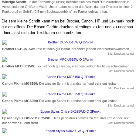
Winzige Schrift:
In der Testvorlage (links) befindet sich das Wort "Druckerchannel" in
verschiedenen Größen (Mitte). Unser Labor scannt das Wort, das der Drucker in einer 2
Punkt großen Schrift (0,5 mm Buchstabenhöhe) zu Papier gebracht hat.
Die sehr kleine Schrift kann man bei Brother, Canon, HP und Lexmark noch
gut entziffern. Die Epson-Geräte drucken allerdings zu fett und zu ungenau
- hier lässt sich der Text kaum noch entziffern.
Brother DCP-J515W:
Text ist noch gut lesbar, erscheint jedoch leicht verschwommen.
Bild: Druckerchannel
Brother MFC-J615W:
Text ist noch gut lesbar, erscheint jedoch leicht verschwommen.
Bild: Druckerchannel
Canon Pixma MG5150:
Die winzige Schrift ist randscharf und sehr gut lesbar.
Bild: Druckerchannel
Canon Pixma MG5250:
Die winzige Schrift ist randscharf und sehr gut lesbar.
Bild: Druckerchannel
Epson Stylus Office BX525WD:
Der Epson druckt etwas zu fett, dadurch ist der Text
nur schwer zu entziffern.
Bild: Druckerchannel