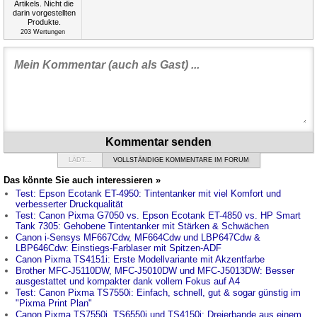
203
Wertungen
Kommentar senden
LÄDT...
VOLLSTÄNDIGE KOMMENTARE IM FORUM
Das könnte Sie auch interessieren »
Test: Epson Ecotank ET-4950: Tintentanker mit viel Komfort und
verbesserter Druckqualität
Test: Canon Pixma G7050 vs. Epson Ecotank ET-4850 vs. HP Smart
Tank 7305: Gehobene Tintentanker mit Stärken & Schwächen
Canon i-Sensys MF667Cdw, MF664Cdw und LBP647Cdw &
LBP646Cdw: Einstiegs-Farblaser mit Spitzen-ADF
Canon Pixma TS4151i: Erste Modellvariante mit Akzentfarbe
Brother MFC-J5110DW, MFC-J5010DW und MFC-J5013DW: Besser
ausgestattet und kompakter dank vollem Fokus auf A4
Test: Canon Pixma TS7550i: Einfach, schnell, gut & sogar günstig im
"Pixma Print Plan"
Canon Pixma TS7550i, TS6550i und TS4150i: Dreierbande aus einem