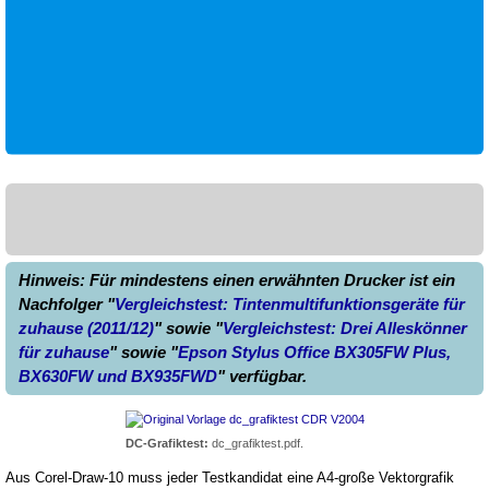
Hinweis: Für mindestens einen erwähnten Drucker ist ein
Nachfolger "
Vergleichstest: Tintenmultifunktionsgeräte für
zuhause (2011/12)
" sowie "
Vergleichstest: Drei Alleskönner
für zuhause
" sowie "
Epson Stylus Office BX305FW Plus,
BX630FW und BX935FWD
" verfügbar.
DC-Grafiktest:
dc_grafiktest.pdf.
Aus Corel-Draw-10 muss jeder Testkandidat eine A4-große Vektorgrafik