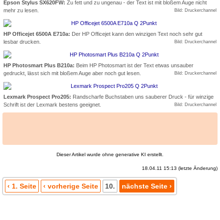
Epson Stylus SX620FW:
Zu fett und zu ungenau - der Text ist mit bloßem Auge nicht
mehr zu lesen.
Bild: Druckerchannel
HP Officejet 6500A E710a:
Der HP Officejet kann den winzigen Text noch sehr gut
lesbar drucken.
Bild: Druckerchannel
HP Photosmart Plus B210a:
Beim HP Photosmart ist der Text etwas unsauber
gedruckt, lässt sich mit bloßem Auge aber noch gut lesen.
Bild: Druckerchannel
Lexmark Prospect Pro205:
Randscharfe Buchstaben uns sauberer Druck - für winzige
Schrift ist der Lexmark bestens geeignet.
Bild: Druckerchannel
Dieser Artikel wurde ohne generative KI erstellt.
18.04.11 15:13 (letzte Änderung)
‹ 1. Seite
‹ vorherige Seite
10.
nächste Seite ›