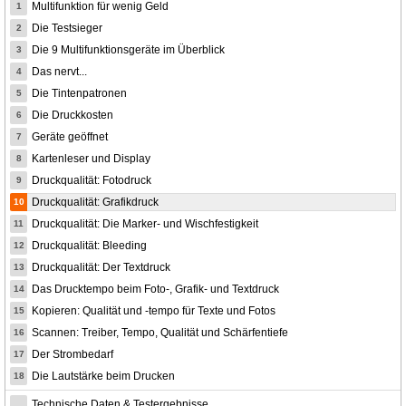
Multifunktion für wenig Geld
1
Die Testsieger
2
Die 9 Multifunktionsgeräte im Überblick
3
Das nervt...
4
Die Tintenpatronen
5
Die Druckkosten
6
Geräte geöffnet
7
Kartenleser und Display
8
Druckqualität: Fotodruck
9
Druckqualität: Grafikdruck
10
Druckqualität: Die Marker- und Wischfestigkeit
11
Druckqualität: Bleeding
12
Druckqualität: Der Textdruck
13
Das Drucktempo beim Foto-, Grafik- und Textdruck
14
Kopieren: Qualität und -tempo für Texte und Fotos
15
Scannen: Treiber, Tempo, Qualität und Schärfentiefe
16
Der Strombedarf
17
Die Lautstärke beim Drucken
18
Technische Daten & Testergebnisse