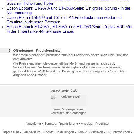
Guss mit Höhen und Tiefen
Epson Ecotank ET-2870- und ET-2860-Serie: Ein großer Sprung - in der
Nummerierung
Canon Pixma TS8750 und TS8751: A4-Fotodrucker nun wieder mit
Grautinte in kleineren Patronen
Epson Ecotank ET-4950-, ET-3950- und ET-2950-Serie: Duplex-ADF hält
in der Tintentanker-Mittelklasse Einzug
1
Offenlegung - Provisionslinks
Wir erhalten bei einer Vermittlung zum Kauf oder direkt beim Klick eine Provision
vom Anbieter.
Alle Preise enthalten die derzeit gültige MwSt. und verstehen sich zzgl.
Versandkosten. Der Preis sowie die Verfügbarkeit können sich mittlerweile
geändert haben. Weiß hinterlegte Preise gelten für ein baugleiches Gerät. Alle
Angaben ohne Gewähr.
gesponserter Link
Leere Druckerpatronen
verkaufen statt entsorgen
Newsletter
•
Benutzer-Registrierung
•
Anzeigen-Preisliste
Impressum
•
Datenschutz
•
Cookie-Einstellungen
•
Cookie-Richtlinien
•
DC unterstützen
•