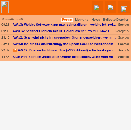
Schnellzugriff
Forum
Meinung
News
Beliebte Drucker
Angebote werden geladen...
09:18
AW #3: Welche Software kann man deinstallieren - welche ich zwingend erforderlich
Scorpio
09:00
AW #14: Scanner Problem mit HP Color Laserjet Pro MFP M479fdw
George55
23:46
AW #2: Scan wird nicht im angegeben Ordner gespeichert, wenn vom Bediendisplay gescannt wird
Scorpio
23:41
AW #3: Ich erhalte die Mittelung, das Epson Scanner Monitor demnächst nicht mehr vom Mac unterstützt wird
Scorpio
22:39
?
AW #7: Drucker für Homeoffice (~30 S./Monat) – Technologieoffen (Duplex-Scan ODER nur Kopieren)
Grisu65
14:36
Scan wird nicht im angegeben Ordner gespeichert, wenn vom Bediendisplay gescannt wird
Scorpio