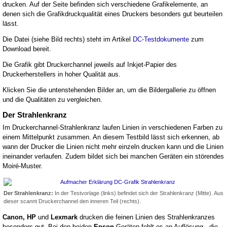
drucken. Auf der Seite befinden sich verschiedene Grafikelemente, an
denen sich die Grafikdruckqualität eines Druckers besonders gut beurteilen
lässt.
Die Datei (siehe Bild rechts) steht im Artikel
DC-Testdokumente
zum
Download bereit.
Die Grafik gibt Druckerchannel jeweils auf Inkjet-Papier des
Druckerherstellers in hoher Qualität aus.
Klicken Sie die untenstehenden Bilder an, um die Bildergallerie zu öffnen
und die Qualitäten zu vergleichen.
Der Strahlenkranz
Im Druckerchannel-Strahlenkranz laufen Linien in verschiedenen Farben zu
einem Mittelpunkt zusammen. An diesem Testbild lässt sich erkennen, ab
wann der Drucker die Linien nicht mehr einzeln drucken kann und die Linien
ineinander verlaufen. Zudem bildet sich bei manchen Geräten ein störendes
Moiré-Muster.
Der Strahlenkranz:
In der Testvorlage (links) befindet sich der Strahlenkranz (Mitte). Aus
dieser scannt Druckerchannel den inneren Teil (rechts).
Canon, HP
und
Lexmark
drucken die feinen Linien des Strahlenkranzes
besonders gut. Bei den beiden
Epson
-Geräten fehlt es an Auflösung - die