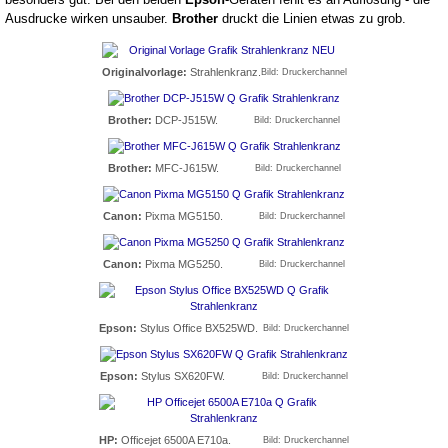
Ausdrucke wirken unsauber.
Brother
druckt die Linien etwas zu grob.
Originalvorlage:
Strahlenkranz.
Bild: Druckerchannel
Brother:
DCP-J515W.
Bild: Druckerchannel
Brother:
MFC-J615W.
Bild: Druckerchannel
Canon:
Pixma MG5150.
Bild: Druckerchannel
Canon:
Pixma MG5250.
Bild: Druckerchannel
Epson:
Stylus Office BX525WD.
Bild: Druckerchannel
Epson:
Stylus SX620FW.
Bild: Druckerchannel
HP:
Officejet 6500A E710a.
Bild: Druckerchannel