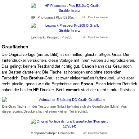
HP:
Photosmart Plus B210a.
Bild: Druckerchannel
Lexmark:
Prospect Pro205.
Bild: Druckerchannel
Grauflächen
Die Originalvorlage (erstes Bild) ist ein helles, gleichmäßiges Grau. Die
Tintendrucker versuchen, diese Vorlage mit ihren Farben zu reproduzieren.
Das gelingt keinem Testkandidat richtig gut.
Canon
kann das Grau noch
am Besten darstellen: Die Fläche ist homogen und ohne störenden
Farbstich. Das
Brother
-Grau ist zwar einigermaßen farbneutral, wirkt aber
recht pixelig, genau wie die Ergebnisse von
Epson
. Einen leichten Rotstich
haben die beiden
HP
-Drucker. Bei
Lexmark
stört der recht starke Rotstich.
Die Graufläche:
In der Testvorlage (links) befindet sich die Graufläche (Mitte). Aus
dieser scannt Druckerchannel einen kleinen Teil (rechts).
Originalvorlage:
Graufläche.
Bild: Druckerchannel