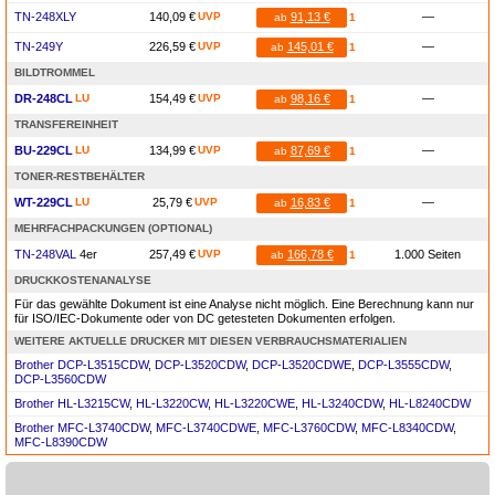
TN-248XLY
140,09 €
UVP
91,13 €
—
ab
1
TN-249Y
226,59 €
UVP
145,01 €
—
ab
1
BILDTROMMEL
DR-248CL
LU
154,49 €
UVP
98,16 €
—
ab
1
TRANSFEREINHEIT
BU-229CL
LU
134,99 €
UVP
87,69 €
—
ab
1
TONER-RESTBEHÄLTER
WT-229CL
LU
25,79 €
UVP
16,83 €
—
ab
1
MEHRFACHPACKUNGEN (OPTIONAL)
TN-248VAL
4er
257,49 €
UVP
166,78 €
1.000 Seiten
ab
1
DRUCKKOSTENANALYSE
Für das gewählte Dokument ist eine Analyse nicht möglich. Eine Berechnung kann nur
für ISO/IEC-Dokumente oder von DC getesteten Dokumenten erfolgen.
WEITERE AKTUELLE DRUCKER MIT DIESEN VERBRAUCHSMATERIALIEN
Brother DCP-L3515CDW
,
DCP-L3520CDW
,
DCP-L3520CDWE
,
DCP-L3555CDW
,
DCP-L3560CDW
Brother HL-L3215CW
,
HL-L3220CW
,
HL-L3220CWE
,
HL-L3240CDW
,
HL-L8240CDW
Brother MFC-L3740CDW
,
MFC-L3740CDWE
,
MFC-L3760CDW
,
MFC-L8340CDW
,
MFC-L8390CDW