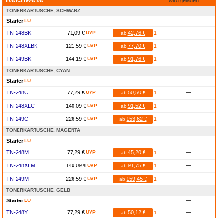
wird geladen ...
TONERKARTUSCHE, SCHWARZ
Starter
LU
—
TN-248BK
71,09 €
UVP
42,76 €
—
ab
1
TN-248XLBK
121,59 €
UVP
77,70 €
—
ab
1
TN-249BK
144,19 €
UVP
91,76 €
—
ab
1
TONERKARTUSCHE, CYAN
Starter
LU
—
TN-248C
77,29 €
UVP
50,50 €
—
ab
1
TN-248XLC
140,09 €
UVP
91,52 €
—
ab
1
TN-249C
226,59 €
UVP
153,62 €
—
ab
1
TONERKARTUSCHE, MAGENTA
Starter
LU
—
TN-248M
77,29 €
UVP
45,20 €
—
ab
1
TN-248XLM
140,09 €
UVP
91,75 €
—
ab
1
TN-249M
226,59 €
UVP
159,45 €
—
ab
1
TONERKARTUSCHE, GELB
Starter
LU
—
TN-248Y
77,29 €
UVP
50,12 €
—
ab
1