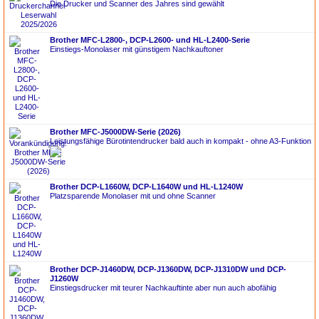
Die Drucker und Scanner des Jahres sind gewählt
Brother MFC-L2800-, DCP-L2600- und HL-L2400-Serie
Einstiegs-Monolaser mit günstigem Nachkauftoner
Brother MFC-J5000DW-Serie (2026)
Leistungsfähige Bürotintendrucker bald auch in kompakt - ohne A3-Funktion
Brother DCP-L1660W, DCP-L1640W und HL-L1240W
Platzsparende Monolaser mit und ohne Scanner
Brother DCP-J1460DW, DCP-J1360DW, DCP-J1310DW und DCP-
J1260W
Einstiegsdrucker mit teurer Nachkauftinte aber nun auch abofähig