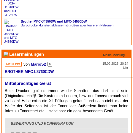
Brother MFC-J4350DW und MFC-J4550DW
Bürodrucker-Einstiegsklasse mit großen aber teureren Patronen
Lesermeinungen
Meine Meinung
15.02.2025, 20:14
von
MarioS2
MEINUNG
0
Uhr
BROTHER MFC-L3760CDW
Mittelprächtiges Gerät
Beim Drucken gibt es immer wieder Schatten, das darf nicht sein
(Originalmaterial!)! Die Kosten sind enorm, bzw. der Tonerverbrauch viel
zu hoch! Habe extra die XL-Füllungen gekauft und nach nicht mal der
Hälfte der Seitenzahl ist der Toner leer. Außerdem findet man keine
Infos zu Tonerreset etc. - scheinbar ein ganz besonderes Gerät...
BEWERTUNG UND KONFIGURATION