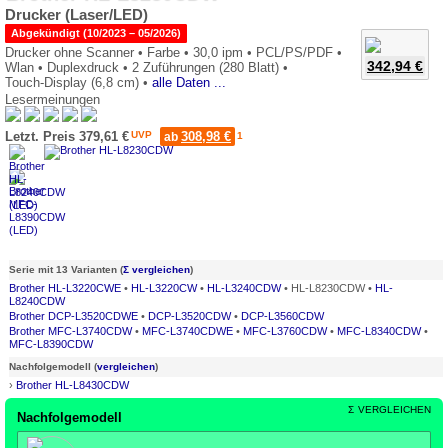
Drucker (Laser/LED)
Abgekündigt (10/2023 – 05/2026)
Drucker ohne Scanner •
Farbe •
30,0 ipm •
PCL/PS/PDF •
342,94 €
Wlan •
Duplexdruck •
2 Zuführungen (280 Blatt) •
Touch-Display (6,8 cm) •
alle Daten ...
Lesermeinungen
0*
Letzt. Preis 379,61 €
UVP
308,98 €
ab
1
Serie mit 13 Varianten (
Σ vergleichen
)
Brother HL-L3220CWE
•
HL-L3220CW
•
HL-L3240CDW
• HL-L8230CDW •
HL-
L8240CDW
Brother DCP-L3520CDWE
•
DCP-L3520CDW
•
DCP-L3560CDW
Brother MFC-L3740CDW
•
MFC-L3740CDWE
•
MFC-L3760CDW
•
MFC-L8340CDW
•
MFC-L8390CDW
Nachfolgemodell (
vergleichen
)
›
Brother HL-L8430CDW
Σ
VERGLEICHEN
Nachfolgemodell