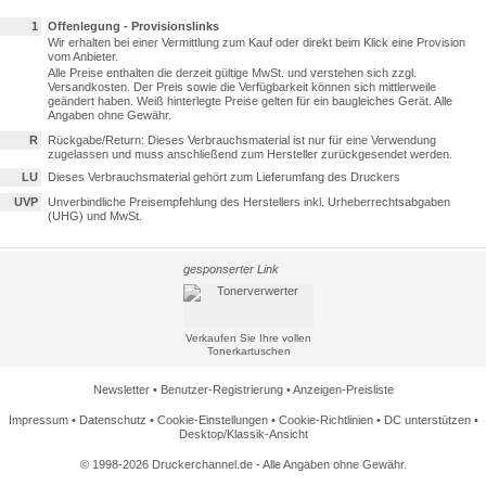
1
Offenlegung - Provisionslinks
Wir erhalten bei einer Vermittlung zum Kauf oder direkt beim Klick eine Provision
vom Anbieter.
Alle Preise enthalten die derzeit gültige MwSt. und verstehen sich zzgl.
Versandkosten. Der Preis sowie die Verfügbarkeit können sich mittlerweile
geändert haben. Weiß hinterlegte Preise gelten für ein baugleiches Gerät. Alle
Angaben ohne Gewähr.
R
Rückgabe/Return: Dieses Verbrauchsmaterial ist nur für eine Verwendung
zugelassen und muss anschließend zum Hersteller zurückgesendet werden.
LU
Dieses Verbrauchsmaterial gehört zum Lieferumfang des Druckers
UVP
Unverbindliche Preisempfehlung des Herstellers inkl. Urheberrechtsabgaben
(UHG) und MwSt.
gesponserter Link
Verkaufen Sie Ihre vollen
Tonerkartuschen
Newsletter
•
Benutzer-Registrierung
•
Anzeigen-Preisliste
Impressum
•
Datenschutz
•
Cookie-Einstellungen
•
Cookie-Richtlinien
•
DC unterstützen
•
Desktop/Klassik-Ansicht
© 1998-2026 Druckerchannel.de - Alle Angaben ohne Gewähr.