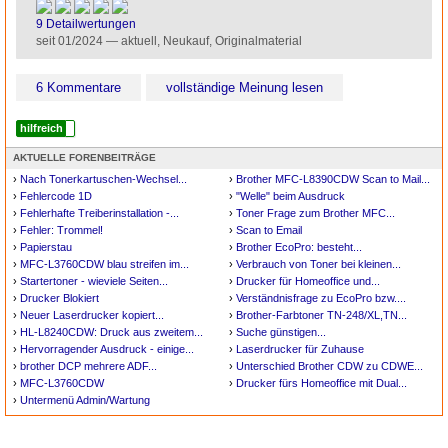
2*
9 Detailwertungen
seit 01/2024 — aktuell, Neukauf, Originalmaterial
6 Kommentare
vollständige Meinung lesen
hilfreich
AKTUELLE FORENBEITRÄGE
›
Nach Tonerkartuschen-Wechsel...
›
Brother MFC-L8390CDW Scan to Mail...
›
Fehlercode 1D
›
"Welle" beim Ausdruck
›
Fehlerhafte Treiberinstallation -...
›
Toner Frage zum Brother MFC...
›
Fehler: Trommel!
›
Scan to Email
›
Papierstau
›
Brother EcoPro: besteht...
›
MFC-L3760CDW blau streifen im...
›
Verbrauch von Toner bei kleinen...
›
Startertoner - wieviele Seiten...
›
Drucker für Homeoffice und...
›
Drucker Blokiert
›
Verständnisfrage zu EcoPro bzw....
›
Neuer Laserdrucker kopiert...
›
Brother-Farbtoner TN-248/XL,TN...
›
HL-L8240CDW: Druck aus zweitem...
›
Suche günstigen...
›
Hervorragender Ausdruck - einige...
›
Laserdrucker für Zuhause
›
brother DCP mehrere ADF...
›
Unterschied Brother CDW zu CDWE...
›
MFC-L3760CDW
›
Drucker fürs Homeoffice mit Dual...
›
Untermenü Admin/Wartung