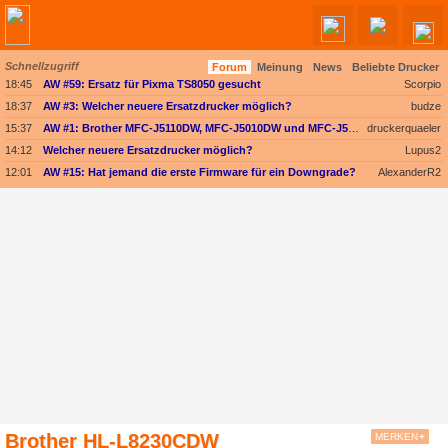
Schnellzugriff
Forum
Meinung
News
Beliebte Drucker
18:45
AW #59: Ersatz für Pixma TS8050 gesucht
Scorpio
18:37
AW #3: Welcher neuere Ersatzdrucker möglich?
budze
15:37
AW #1: Brother MFC-J5110DW, MFC-J5010DW und MFC-J5013DW - Besser ausgestattet und kompakter dank vollem Fokus auf A4
druckerquaeler
14:12
Welcher neuere Ersatzdrucker möglich?
Lupus2
12:01
AW #15: Hat jemand die erste Firmware für ein Downgrade?
AlexanderR2
Brother HL-L8230CDW
MERKEN
+