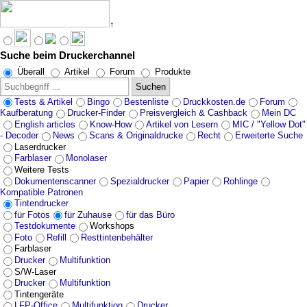
↑
Suche beim Druckerchannel
Angebote werden geladen...
Überall
Artikel
Forum
Produkte
Suchen
Tests & Artikel
Bingo
Bestenliste
Druckkosten.de
Forum
Kaufberatung
Drucker-Finder
Preisvergleich & Cashback
Mein DC
English articles
Know-How
Artikel von Lesern
MIC / "Yellow Dot"
- Decoder
News
Scans & Originaldrucke
Recht
Erweiterte Suche
Laserdrucker
Farblaser
Monolaser
Weitere Tests
Dokumentenscanner
Spezialdrucker
Papier
Rohlinge
Kompatible Patronen
Tintendrucker
für Fotos
für Zuhause
für das Büro
Testdokumente
Workshops
Foto
Refill
Resttintenbehälter
Farblaser
Drucker
Multifunktion
S/W-Laser
Drucker
Multifunktion
Tintengeräte
LFP-Office
Multifunktion
Drucker