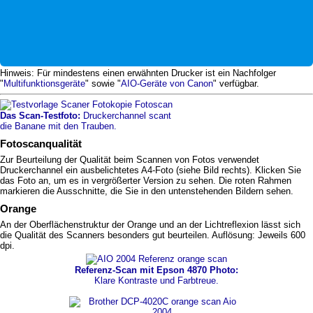
Hinweis: Für mindestens einen erwähnten Drucker ist ein Nachfolger
"
Multifunktionsgeräte
" sowie "
AIO-Geräte von Canon
" verfügbar.
Das Scan-Testfoto:
Druckerchannel scant
die Banane mit den Trauben.
Fotoscanqualität
Zur Beurteilung der Qualität beim Scannen von Fotos verwendet
Druckerchannel ein ausbelichtetes A4-Foto (siehe Bild rechts). Klicken Sie
das Foto an, um es in vergrößerter Version zu sehen. Die roten Rahmen
markieren die Ausschnitte, die Sie in den untenstehenden Bildern sehen.
Orange
An der Oberflächenstruktur der Orange und an der Lichtreflexion lässt sich
die Qualität des Scanners besonders gut beurteilen. Auflösung: Jeweils 600
dpi.
Referenz-Scan mit Epson 4870 Photo:
Klare Kontraste und Farbtreue.