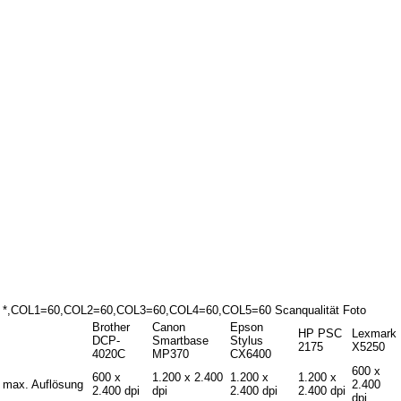
*,COL1=60,COL2=60,COL3=60,COL4=60,COL5=60 Scanqualität Foto
Brother
Canon
Epson
HP PSC
Lexmark
DCP-
Smartbase
Stylus
2175
X5250
4020C
MP370
CX6400
600 x
600 x
1.200 x 2.400
1.200 x
1.200 x
max. Auflösung
2.400
2.400 dpi
dpi
2.400 dpi
2.400 dpi
dpi