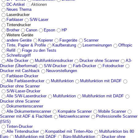
DC-Artikel
Aktionen
Neues Thema
Laserdrucker
Farblaser
S/W-Laser
Tintendrucker
Brother
Canon
Epson
HP
Weitere Geräte
andere Geräte
Kopierer
Faxgeräte
Scanner
Tinte, Papier & Profile
Kaufberatung
Lesermeinungen
Offtopic
Refill
Frage zu den Tests
Schnellzugriff
Alle Drucker
Multifunktionsdrucker
Drucker ohne Scanner
A3-
Drucker (Überformat)
S/W-Drucker
Farb-Drucker
Fotodrucker
Drucker mit Cashback
Neuvorstellungen
Farblaser-Drucker
Alle Farblaserdrucker
Multifunktion
Multifunktion mit DADF
Drucker ohne Scanner
S/W-Laser-Drucker
Alle S/W-Laserdrucker
Multifunktion
Multifunktion mit DADF
Drucker ohne Scanner
Dokumentenscanner
Alle Dokumentenscanner
Kompakte Scanner
Mobile Scanner
Scanner mit ADF & Flachbett
Netzwerkscanner
Professionelle Scanner
(ISIS)
Tinten-Drucker
Alle Tintendrucker
Kompatibel mit Tinten-Abo
Multifunktion bis 80
Euro
Multifunktion mit DADF
Büro-Multifunktion
Drucker ohne