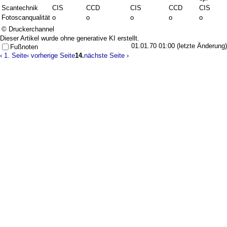
Scantechnik
CIS
CCD
CIS
CCD
CIS
Fotoscanqualität
o
o
o
o
o
© Druckerchannel
Dieser Artikel wurde ohne generative KI erstellt.
01.01.70 01:00 (letzte Änderung)
Fußnoten
‹ 1. Seite
‹ vorherige Seite
14.
nächste Seite ›