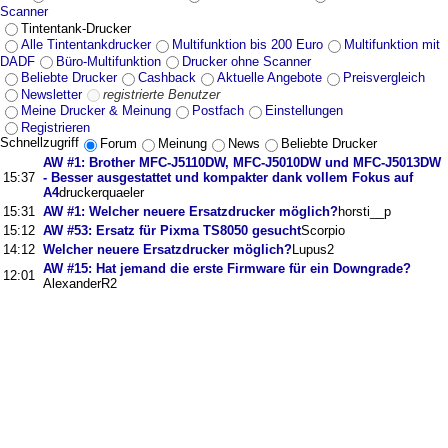
Scanner
Tintentank-Drucker
Alle Tintentankdrucker
Multifunktion bis 200 Euro
Multifunktion mit
DADF
Büro-Multifunktion
Drucker ohne Scanner
Beliebte Drucker
Cashback
Aktuelle Angebote
Preisvergleich
Newsletter
registrierte Benutzer
Meine Drucker & Meinung
Postfach
Einstellungen
Registrieren
Schnellzugriff
Forum
Meinung
News
Beliebte Drucker
AW #1: Brother MFC-J5110DW, MFC-J5010DW und MFC-J5013DW
15:37
- Besser ausgestattet und kompakter dank vollem Fokus auf
A4
druckerquaeler
15:31
AW #1: Welcher neuere Ersatzdrucker möglich?
horsti__p
15:12
AW #53: Ersatz für Pixma TS8050 gesucht
Scorpio
14:12
Welcher neuere Ersatzdrucker möglich?
Lupus2
AW #15: Hat jemand die erste Firmware für ein Downgrade?
12:01
AlexanderR2