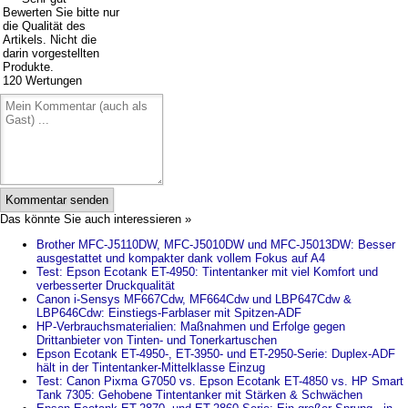
120
Wertungen
Kommentar senden
Das könnte Sie auch interessieren »
Brother MFC-J5110DW, MFC-J5010DW und MFC-J5013DW: Besser
ausgestattet und kompakter dank vollem Fokus auf A4
Test: Epson Ecotank ET-4950: Tintentanker mit viel Komfort und
verbesserter Druckqualität
Canon i-Sensys MF667Cdw, MF664Cdw und LBP647Cdw &
LBP646Cdw: Einstiegs-Farblaser mit Spitzen-ADF
HP-Verbrauchsmaterialien: Maßnahmen und Erfolge gegen
Drittanbieter von Tinten- und Tonerkartuschen
Epson Ecotank ET-4950-, ET-3950- und ET-2950-Serie: Duplex-ADF
hält in der Tintentanker-Mittelklasse Einzug
Test: Canon Pixma G7050 vs. Epson Ecotank ET-4850 vs. HP Smart
Tank 7305: Gehobene Tintentanker mit Stärken & Schwächen