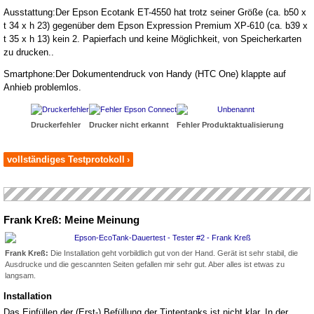
Ausstattung:Der Epson Ecotank ET-4550 hat trotz seiner Größe (ca. b50 x
t 34 x h 23) gegenüber dem Epson Expression Premium XP-610 (ca. b39 x
t 35 x h 13) kein 2. Papierfach und keine Möglichkeit, von Speicherkarten
zu drucken..
Smartphone:Der Dokumentendruck von Handy (HTC One) klappte auf
Anhieb problemlos.
Druckerfehler
Drucker nicht erkannt
Fehler Produktaktualisierung
vollständiges Testprotokoll
›
Frank Kreß: Meine Meinung
Frank Kreß:
Die Installation geht vorbildlich gut von der Hand. Gerät ist sehr stabil, die
Ausdrucke und die gescannten Seiten gefallen mir sehr gut. Aber alles ist etwas zu
langsam.
Installation
Das Einfüllen der (Erst-) Befüllung der Tintentanks ist nicht klar. In der