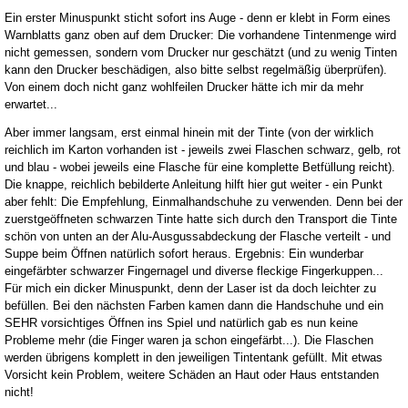
Ein erster Minuspunkt sticht sofort ins Auge - denn er klebt in Form eines
Warnblatts ganz oben auf dem Drucker: Die vorhandene Tintenmenge wird
nicht gemessen, sondern vom Drucker nur geschätzt (und zu wenig Tinten
kann den Drucker beschädigen, also bitte selbst regelmäßig überprüfen).
Von einem doch nicht ganz wohlfeilen Drucker hätte ich mir da mehr
erwartet...
Aber immer langsam, erst einmal hinein mit der Tinte (von der wirklich
reichlich im Karton vorhanden ist - jeweils zwei Flaschen schwarz, gelb, rot
und blau - wobei jeweils eine Flasche für eine komplette Betfüllung reicht).
Die knappe, reichlich bebilderte Anleitung hilft hier gut weiter - ein Punkt
aber fehlt: Die Empfehlung, Einmalhandschuhe zu verwenden. Denn bei der
zuerstgeöffneten schwarzen Tinte hatte sich durch den Transport die Tinte
schön von unten an der Alu-Ausgussabdeckung der Flasche verteilt - und
Suppe beim Öffnen natürlich sofort heraus. Ergebnis: Ein wunderbar
eingefärbter schwarzer Fingernagel und diverse fleckige Fingerkuppen...
Für mich ein dicker Minuspunkt, denn der Laser ist da doch leichter zu
befüllen. Bei den nächsten Farben kamen dann die Handschuhe und ein
SEHR vorsichtiges Öffnen ins Spiel und natürlich gab es nun keine
Probleme mehr (die Finger waren ja schon eingefärbt...). Die Flaschen
werden übrigens komplett in den jeweiligen Tintentank gefüllt. Mit etwas
Vorsicht kein Problem, weitere Schäden an Haut oder Haus entstanden
nicht!