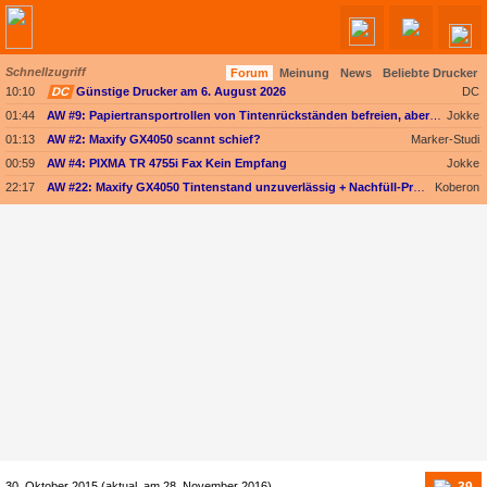
Schnellzugriff
Forum
Meinung
News
Beliebte Drucker
Angebote werden geladen...
10:10
DC
Günstige Drucker am 6. August 2026
DC
01:44
AW #9: Papiertransportrollen von Tintenrückständen befreien, aber womit?
Jokke
01:13
AW #2: Maxify GX4050 scannt schief?
Marker-Studi
00:59
AW #4: PIXMA TR 4755i Fax Kein Empfang
Jokke
22:17
AW #22: Maxify GX4050 Tintenstand unzuverlässig + Nachfüll-Problem - Druckkopf in Gefahr
Koberon
39
30. Oktober 2015
(aktual. am
28. November 2016
)