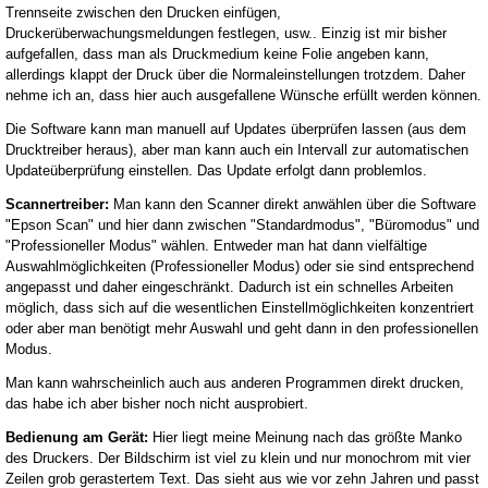
Trennseite zwischen den Drucken einfügen,
Druckerüberwachungsmeldungen festlegen, usw.. Einzig ist mir bisher
aufgefallen, dass man als Druckmedium keine Folie angeben kann,
allerdings klappt der Druck über die Normaleinstellungen trotzdem. Daher
nehme ich an, dass hier auch ausgefallene Wünsche erfüllt werden können.
Die Software kann man manuell auf Updates überprüfen lassen (aus dem
Drucktreiber heraus), aber man kann auch ein Intervall zur automatischen
Updateüberprüfung einstellen. Das Update erfolgt dann problemlos.
Scannertreiber:
Man kann den Scanner direkt anwählen über die Software
"Epson Scan" und hier dann zwischen "Standardmodus", "Büromodus" und
"Professioneller Modus" wählen. Entweder man hat dann vielfältige
Auswahlmöglichkeiten (Professioneller Modus) oder sie sind entsprechend
angepasst und daher eingeschränkt. Dadurch ist ein schnelles Arbeiten
möglich, dass sich auf die wesentlichen Einstellmöglichkeiten konzentriert
oder aber man benötigt mehr Auswahl und geht dann in den professionellen
Modus.
Man kann wahrscheinlich auch aus anderen Programmen direkt drucken,
das habe ich aber bisher noch nicht ausprobiert.
Bedienung am Gerät:
Hier liegt meine Meinung nach das größte Manko
des Druckers. Der Bildschirm ist viel zu klein und nur monochrom mit vier
Zeilen grob gerastertem Text. Das sieht aus wie vor zehn Jahren und passt