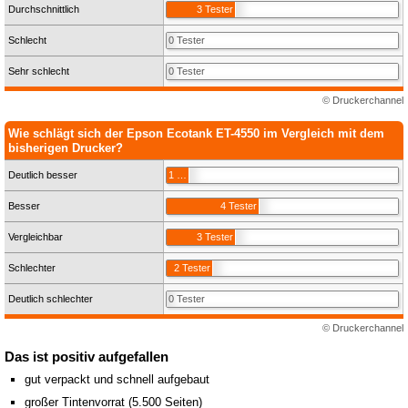
Durchschnittlich
3 Tester
Schlecht
0 Tester
Sehr schlecht
0 Tester
© Druckerchannel
Wie schlägt sich der Epson Ecotank ET-4550 im Vergleich mit dem
bisherigen Drucker?
Deutlich besser
1 Tester
Besser
4 Tester
Vergleichbar
3 Tester
Schlechter
2 Tester
Deutlich schlechter
0 Tester
© Druckerchannel
Das ist positiv aufgefallen
gut verpackt und schnell aufgebaut
großer Tintenvorrat (5.500 Seiten)