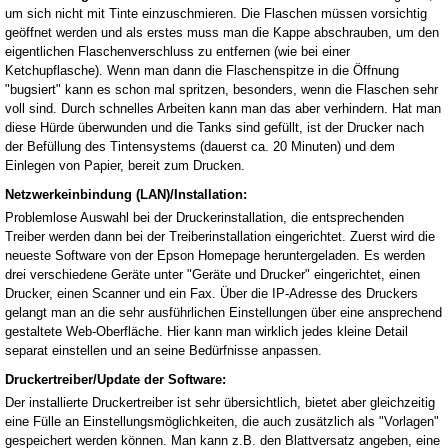
um sich nicht mit Tinte einzuschmieren. Die Flaschen müssen vorsichtig
geöffnet werden und als erstes muss man die Kappe abschrauben, um den
eigentlichen Flaschenverschluss zu entfernen (wie bei einer
Ketchupflasche). Wenn man dann die Flaschenspitze in die Öffnung
"bugsiert" kann es schon mal spritzen, besonders, wenn die Flaschen sehr
voll sind. Durch schnelles Arbeiten kann man das aber verhindern. Hat man
diese Hürde überwunden und die Tanks sind gefüllt, ist der Drucker nach
der Befüllung des Tintensystems (dauerst ca. 20 Minuten) und dem
Einlegen von Papier, bereit zum Drucken.
Netzwerkeinbindung (LAN)/Installation:
Problemlose Auswahl bei der Druckerinstallation, die entsprechenden
Treiber werden dann bei der Treiberinstallation eingerichtet. Zuerst wird die
neueste Software von der Epson Homepage heruntergeladen. Es werden
drei verschiedene Geräte unter "Geräte und Drucker" eingerichtet, einen
Drucker, einen Scanner und ein Fax. Über die IP-Adresse des Druckers
gelangt man an die sehr ausführlichen Einstellungen über eine ansprechend
gestaltete Web-Oberfläche. Hier kann man wirklich jedes kleine Detail
separat einstellen und an seine Bedürfnisse anpassen.
Druckertreiber/Update der Software:
Der installierte Druckertreiber ist sehr übersichtlich, bietet aber gleichzeitig
eine Fülle an Einstellungsmöglichkeiten, die auch zusätzlich als "Vorlagen"
gespeichert werden können. Man kann z.B. den Blattversatz angeben, eine