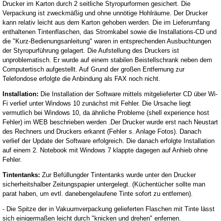
Drucker im Karton durch 2 seitliche Styropurformen gesichert. Die
Verpackung ist zweckmäßig und ohne unnötige Hohlräume. Der Drucker
kann relativ leicht aus dem Karton gehoben werden. Die im Lieferumfang
enthaltenen Tintenflaschen, das Stromkabel sowie die Installations-CD und
die "Kurz-Bedienungsanleitung" waren in entsprechenden Ausbuchtungen
der Styropurführung gelagert. Die Aufstellung des Druckers ist
unproblematisch. Er wurde auf einem stabilen Beistellschrank neben dem
Computertisch aufgestellt. Auf Grund der großen Entfernung zur
Telefondose erfolgte die Anbindung als FAX noch nicht.
Installation:
Die Installation der Software mittels mitgelieferter CD über Wi-
Fi verlief unter Windows 10 zunächst mit Fehler. Die Ursache liegt
vermutlich bei Windows 10, da ähnliche Probleme (shell experience host
Fehler) im WEB beschrieben werden .Der Drucker wurde erst nach Neustart
des Rechners und Druckers erkannt (Fehler s. Anlage Fotos). Danach
verlief der Update der Software erfolgreich. Die danach erfolgte Installation
auf einem 2. Notebook mit Windows 7 klappte dagegen auf Anhieb ohne
Fehler.
Tintentanks:
Zur Befüllungder Tintentanks wurde unter den Drucker
sicherheitshalber Zeitungspapier untergelegt. (Küchentücher sollte man
parat haben, um evtl. danebengelaufene Tinte sofort zu entfernen).
- Die Spitze der in Vakuumverpackung gelieferten Flaschen mit Tinte lässt
sich einigermaßen leicht durch "knicken und drehen" enfernen.