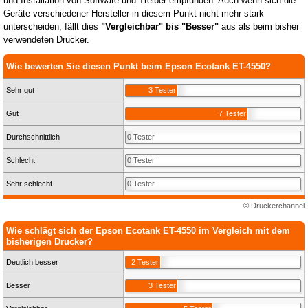
und Installation von Software und Treiber empfunden. Auch wenn sich die
Geräte verschiedener Hersteller in diesem Punkt nicht mehr stark
unterscheiden, fällt dies
"Vergleichbar" bis "Besser"
aus als beim bisher
verwendeten Drucker.
Wie bewerten Sie diesen Punkt beim Epson Ecotank ET-4550?
Sehr gut
3 Tester
Gut
7 Tester
Durchschnittlich
0 Tester
Schlecht
0 Tester
Sehr schlecht
0 Tester
© Druckerchannel
Wie schlägt sich der Epson Ecotank ET-4550 im Vergleich mit dem
bisherigen Drucker?
Deutlich besser
2 Tester
Besser
3 Tester