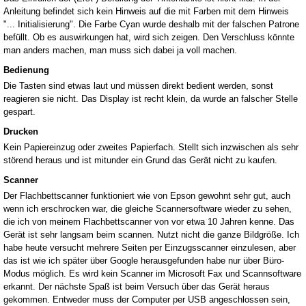
Anleitung befindet sich kein Hinweis auf die mit Farben mit dem Hinweis
"... Initialisierung". Die Farbe Cyan wurde deshalb mit der falschen Patrone
befüllt. Ob es auswirkungen hat, wird sich zeigen. Den Verschluss könnte
man anders machen, man muss sich dabei ja voll machen.
Bedienung
Die Tasten sind etwas laut und müssen direkt bedient werden, sonst
reagieren sie nicht. Das Display ist recht klein, da wurde an falscher Stelle
gespart.
Drucken
Kein Papiereinzug oder zweites Papierfach. Stellt sich inzwischen als sehr
störend heraus und ist mitunder ein Grund das Gerät nicht zu kaufen.
Scanner
Der Flachbettscanner funktioniert wie von Epson gewohnt sehr gut, auch
wenn ich erschrocken war, die gleiche Scannersoftware wieder zu sehen,
die ich von meinem Flachbettscanner von vor etwa 10 Jahren kenne. Das
Gerät ist sehr langsam beim scannen. Nutzt nicht die ganze Bildgröße. Ich
habe heute versucht mehrere Seiten per Einzugsscanner einzulesen, aber
das ist wie ich später über Google herausgefunden habe nur über Büro-
Modus möglich. Es wird kein Scanner im Microsoft Fax und Scannsoftware
erkannt. Der nächste Spaß ist beim Versuch über das Gerät heraus
gekommen. Entweder muss der Computer per USB angeschlossen sein,