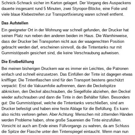
Schnick-Schnack sicher im Karton gelagert. Der Vorgang des Auspackens
dauerte insgesamt rund 5 Minuten, zwei Styropor-Blöcke, eine Folie und
viele blaue Klebestreifen zur Transportfixierung waren schnell entfernt.
Das Aufstellen
Ein geeigneter Ort in der Wohnung war schnell gefunden, der Drucker hat
seinen Platz nun neben den anderen beiden im Haus. Die Warnhinweise,
dass der Drucker bei Transporten nicht aus der waagerechten Position
gebracht werden darf, erscheinen sinnvoll, da die Tintentanks nur mit
Gummistöpseln gesichert sind, die keine Verschraubung aufweisen.
Die Erstbefüllung
Bei meinen bisherigen Druckern war es immer ein Leichtes, die Patronen
einfach und schnell einzusetzen. Das Einfüllen der Tinte ist dagegen etwas
kniffliger. Die Tintenflaschen sind für den Transport bestens geschützt
verpackt: Erst die Vakuumfolie auftrennen, dann die Deckelspitze
abknicken, den Deckel abschrauben, die Siegelfolie abziehen, den Deckel
wieder aufschrauben und dann die Tinte in den Behälter füllen. Besonders
gut: Die Gummistöpsel, welche die Tintentanks verschließen, sind am
Drucker befestigt und haben eine feste Ablage für die Befüllung. Es kann
also nichts verloren gehen. Aber Achtung: Menschen mit zitternden Händen
werden Probleme haben, ohne große Sauereien die Tinte einzufüllen.
Vorsicht ist auch am Ende eines Füllvorgangs zu wahren, da am Schluss
die Spitze der Flasche unter den Tintenspiegel eintaucht. Wenn man nun