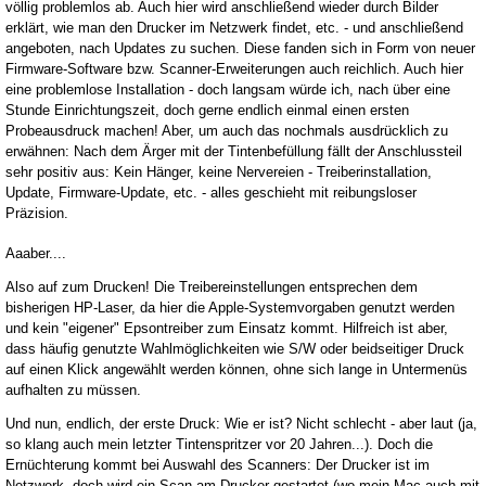
völlig problemlos ab. Auch hier wird anschließend wieder durch Bilder
erklärt, wie man den Drucker im Netzwerk findet, etc. - und anschließend
angeboten, nach Updates zu suchen. Diese fanden sich in Form von neuer
Firmware-Software bzw. Scanner-Erweiterungen auch reichlich. Auch hier
eine problemlose Installation - doch langsam würde ich, nach über eine
Stunde Einrichtungszeit, doch gerne endlich einmal einen ersten
Probeausdruck machen! Aber, um auch das nochmals ausdrücklich zu
erwähnen: Nach dem Ärger mit der Tintenbefüllung fällt der Anschlussteil
sehr positiv aus: Kein Hänger, keine Nervereien - Treiberinstallation,
Update, Firmware-Update, etc. - alles geschieht mit reibungsloser
Präzision.
Aaaber....
Also auf zum Drucken! Die Treibereinstellungen entsprechen dem
bisherigen HP-Laser, da hier die Apple-Systemvorgaben genutzt werden
und kein "eigener" Epsontreiber zum Einsatz kommt. Hilfreich ist aber,
dass häufig genutzte Wahlmöglichkeiten wie S/W oder beidseitiger Druck
auf einen Klick angewählt werden können, ohne sich lange in Untermenüs
aufhalten zu müssen.
Und nun, endlich, der erste Druck: Wie er ist? Nicht schlecht - aber laut (ja,
so klang auch mein letzter Tintenspritzer vor 20 Jahren...). Doch die
Ernüchterung kommt bei Auswahl des Scanners: Der Drucker ist im
Netzwerk, doch wird ein Scan am Drucker gestartet (wo mein Mac auch mit