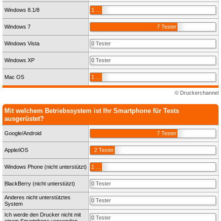
Windows 8.1/8
1 Tester
Windows 7
7 Tester
Windows Vista
0 Tester
Windows XP
0 Tester
Mac OS
1 Tester
© Druckerchannel
Mit welchem Betriebssystem ist Ihr Smartphone für Tests
ausgerüstet?
Google/Android
7 Tester
Apple/iOS
2 Tester
Windows Phone (nicht unterstützt)
1 Tester
BlackBerry (nicht unterstützt)
0 Tester
Anderes nicht unterstütztes
0 Tester
System
Ich werde den Drucker nicht mit
0 Tester
einem Smartphone verwenden.