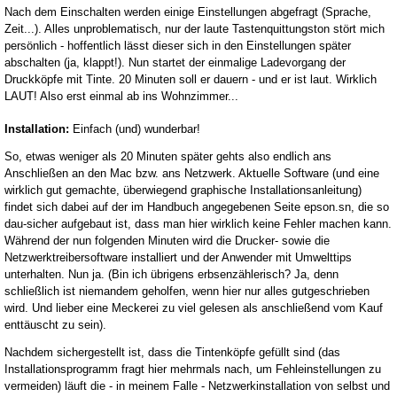
Nach dem Einschalten werden einige Einstellungen abgefragt (Sprache,
Zeit...). Alles unproblematisch, nur der laute Tastenquittungston stört mich
persönlich - hoffentlich lässt dieser sich in den Einstellungen später
abschalten (ja, klappt!). Nun startet der einmalige Ladevorgang der
Druckköpfe mit Tinte. 20 Minuten soll er dauern - und er ist laut. Wirklich
LAUT! Also erst einmal ab ins Wohnzimmer...
Installation:
Einfach (und) wunderbar!
So, etwas weniger als 20 Minuten später gehts also endlich ans
Anschließen an den Mac bzw. ans Netzwerk. Aktuelle Software (und eine
wirklich gut gemachte, überwiegend graphische Installationsanleitung)
findet sich dabei auf der im Handbuch angegebenen Seite epson.sn, die so
dau-sicher aufgebaut ist, dass man hier wirklich keine Fehler machen kann.
Während der nun folgenden Minuten wird die Drucker- sowie die
Netzwerktreibersoftware installiert und der Anwender mit Umwelttips
unterhalten. Nun ja. (Bin ich übrigens erbsenzählerisch? Ja, denn
schließlich ist niemandem geholfen, wenn hier nur alles gutgeschrieben
wird. Und lieber eine Meckerei zu viel gelesen als anschließend vom Kauf
enttäuscht zu sein).
Nachdem sichergestellt ist, dass die Tintenköpfe gefüllt sind (das
Installationsprogramm fragt hier mehrmals nach, um Fehleinstellungen zu
vermeiden) läuft die - in meinem Falle - Netzwerkinstallation von selbst und