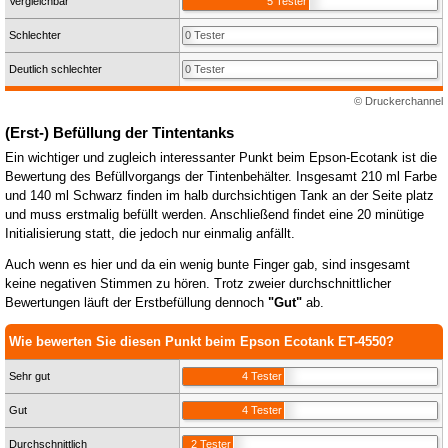
Vergleichbar
5 Tester
Schlechter
0 Tester
Deutlich schlechter
0 Tester
© Druckerchannel
(Erst-) Befüllung der Tintentanks
Ein wichtiger und zugleich interessanter Punkt beim Epson-Ecotank ist die
Bewertung des Befüllvorgangs der Tintenbehälter. Insgesamt 210 ml Farbe
und 140 ml Schwarz finden im halb durchsichtigen Tank an der Seite platz
und muss erstmalig befüllt werden. Anschließend findet eine 20 minütige
Initialisierung statt, die jedoch nur einmalig anfällt.
Auch wenn es hier und da ein wenig bunte Finger gab, sind insgesamt
keine negativen Stimmen zu hören. Trotz zweier durchschnittlicher
Bewertungen läuft der Erstbefüllung dennoch
"Gut"
ab.
Wie bewerten Sie diesen Punkt beim Epson Ecotank ET-4550?
Sehr gut
4 Tester
Gut
4 Tester
Durchschnittlich
2 Tester