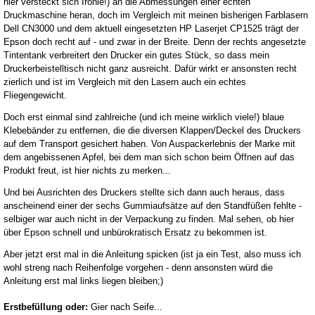
hier versteckt sich Ironie!) an die Abmessungen einer echten
Druckmaschine heran, doch im Vergleich mit meinen bisherigen Farblasern
Dell CN3000 und dem aktuell eingesetzten HP Laserjet CP1525 trägt der
Epson doch recht auf - und zwar in der Breite. Denn der rechts angesetzte
Tintentank verbreitert den Drucker ein gutes Stück, so dass mein
Druckerbeistelltisch nicht ganz ausreicht. Dafür wirkt er ansonsten recht
zierlich und ist im Vergleich mit den Lasern auch ein echtes
Fliegengewicht.
Doch erst einmal sind zahlreiche (und ich meine wirklich viele!) blaue
Klebebänder zu entfernen, die die diversen Klappen/Deckel des Druckers
auf dem Transport gesichert haben. Von Auspackerlebnis der Marke mit
dem angebissenen Apfel, bei dem man sich schon beim Öffnen auf das
Produkt freut, ist hier nichts zu merken...
Und bei Ausrichten des Druckers stellte sich dann auch heraus, dass
anscheinend einer der sechs Gummiaufsätze auf den Standfüßen fehlte -
selbiger war auch nicht in der Verpackung zu finden. Mal sehen, ob hier
über Epson schnell und unbürokratisch Ersatz zu bekommen ist.
Aber jetzt erst mal in die Anleitung spicken (ist ja ein Test, also muss ich
wohl streng nach Reihenfolge vorgehen - denn ansonsten würd die
Anleitung erst mal links liegen bleiben;)
Erstbefüllung oder:
Gier nach Seife...