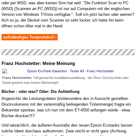
oder per WSD, was aber keinen Sinn hat weil: "Die Funktion Scan to PC
(WSD) (Scannen an PC (WSD)) ist nur auf Computern mit der englischen
Version von Windows 7/Vista verfügbar.". Soll ich jetzt lachen oder weinen?
Ach so ja, der Deckel vom Scanner ist sehr locker, ich hatte ihn beim
öffnen schon öfter mal in der Hand.
vollständiges Testprotokoll
›
Franz Hochstetter: Meine Meinung
Franz Hochstetter:
Toll gemachte Installationsanleitung - der Rest: Durchschnitt oder:
Damit gewinnt man keinen Blumentopf.
Bücher - oder was? Oder:
Die Aufstellung
Angesichts der Leistungsdaten (insbesondere des in Aussicht gestellten
Druckvolumens mit der serienmäßig beiliegenden Tintenmenge) fragte ein
Bekannter spontan, was ich nun mit dem ET-4550 anfangen würde - etwa
Bücher drucken?!?
Und tatsächlich, die äußeren Ausmaße des neuen Epson Ecotanks lassen
solche Ideen durchaus aufkommen. Zwar reicht er nicht ganz (Achtung,