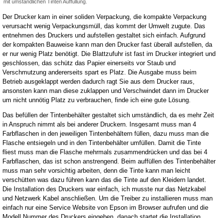
mit umständlichen Tinten Auffüllung.
Der Drucker kam in einer soliden Verpackung, die kompakte Verpackung
verursacht wenig Verpackungsmüll, das kommt der Umwelt zugute. Das
entnehmen des Druckers und aufstellen gestaltet sich einfach. Aufgrund
der kompakten Bauweise kann man den Drucker fast überall aufstellen, da
er nur wenig Platz benötigt. Die Blattzufuhr ist fast im Drucker integriert und
geschlossen, das schütz das Papier einerseits vor Staub und
Verschmutzung andererseits spart es Platz. Die Ausgabe muss beim
Betrieb ausgeklappt werden dadurch ragt Sie aus dem Drucker raus,
ansonsten kann man diese zuklappen und Verschwindet dann im Drucker
um nicht unnötig Platz zu verbrauchen, finde ich eine gute Lösung.
Das befüllen der Tintenbehälter gestaltet sich umständlich, da es mehr Zeit
in Anspruch nimmt als bei anderer Druckern. Insgesamt muss man 4
Farbflaschen in den jeweiligen Tintenbehältern füllen, dazu muss man die
Flasche entsiegeln und in den Tintenbehälter umfüllen. Damit die Tinte
fliest muss man die Flasche mehrmals zusammendrücken und das bei 4
Farbflaschen, das ist schon anstrengend. Beim auffüllen des Tintenbehälter
muss man sehr vorsichtig arbeiten, denn die Tinte kann man leicht
verschütten was dazu führen kann das die Tinte auf den Kleidern landet.
Die Installation des Druckers war einfach, ich musste nur das Netzkabel
und Netzwerk Kabel anschließen. Um die Treiber zu installieren muss man
einfach nur eine Service Website von Epson im Browser aufrufen und die
Modell Nummer des Druckers eingeben, danach startet die Installation