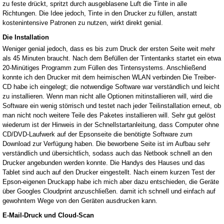
zu feste drückt, spritzt durch ausgeblasene Luft die Tinte in alle
Richtungen. Die Idee jedoch, Tinte in den Drucker zu füllen, anstatt
kostenintensive Patronen zu nutzen, wirkt direkt genial.
Die Installation
Weniger genial jedoch, dass es bis zum Druck der ersten Seite weit mehr
als 45 Minuten braucht. Nach dem Befüllen der Tintentanks startet ein etwa
20-Minütiges Programm zum Füllen des Tintensystems. Anschließend
konnte ich den Drucker mit dem heimischen WLAN verbinden Die Treiber-
CD habe ich eingelegt; die notwendige Software war verständlich und leicht
zu installieren. Wenn man nicht alle Optionen mitinstallieren will, wird die
Software ein wenig störrisch und testet nach jeder Teilinstallation erneut, ob
man nicht noch weitere Teile des Paketes installieren will. Sehr gut gelöst
wiederum ist der Hinweis in der Schnellstartanleitung, dass Computer ohne
CD/DVD-Laufwerk auf der Epsonseite die benötigte Software zum
Download zur Verfügung haben. Die beworbene Seite ist im Aufbau sehr
verständlich und übersichtlich, sodass auch das Netbook schnell an den
Drucker angebunden werden konnte. Die Handys des Hauses und das
Tablet sind auch auf den Drucker eingestellt. Nach einem kurzen Test der
Epson-eigenen Druckapp habe ich mich aber dazu entschieden, die Geräte
über Googles Cloudprint anzuschließen. damit ich schnell und einfach auf
gewohntem Wege von den Geräten ausdrucken kann.
E-Mail-Druck und Cloud-Scan