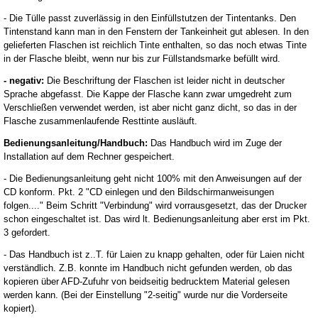
- Die Tülle passt zuverlässig in den Einfüllstutzen der Tintentanks. Den
Tintenstand kann man in den Fenstern der Tankeinheit gut ablesen. In den
gelieferten Flaschen ist reichlich Tinte enthalten, so das noch etwas Tinte
in der Flasche bleibt, wenn nur bis zur Füllstandsmarke befüllt wird.
- negativ:
Die Beschriftung der Flaschen ist leider nicht in deutscher
Sprache abgefasst. Die Kappe der Flasche kann zwar umgedreht zum
Verschließen verwendet werden, ist aber nicht ganz dicht, so das in der
Flasche zusammenlaufende Resttinte ausläuft.
Bedienungsanleitung/Handbuch:
Das Handbuch wird im Zuge der
Installation auf dem Rechner gespeichert.
- Die Bedienungsanleitung geht nicht 100% mit den Anweisungen auf der
CD konform. Pkt. 2 "CD einlegen und den Bildschirmanweisungen
folgen...." Beim Schritt "Verbindung" wird vorrausgesetzt, das der Drucker
schon eingeschaltet ist. Das wird lt. Bedienungsanleitung aber erst im Pkt.
3 gefordert.
- Das Handbuch ist z..T. für Laien zu knapp gehalten, oder für Laien nicht
verständlich. Z.B. konnte im Handbuch nicht gefunden werden, ob das
kopieren über AFD-Zufuhr von beidseitig bedrucktem Material gelesen
werden kann. (Bei der Einstellung "2-seitig" wurde nur die Vorderseite
kopiert).