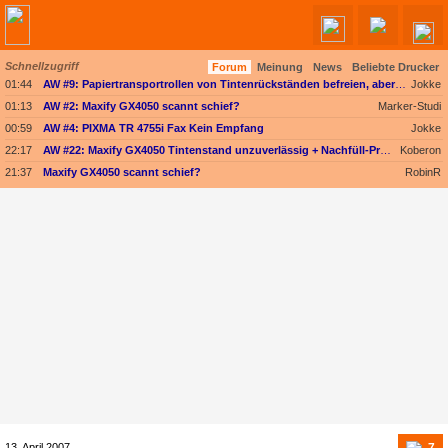
Schnellzugriff
Forum
Meinung
News
Beliebte Drucker
Angebote werden geladen...
01:44
AW #9: Papiertransportrollen von Tintenrückständen befreien, aber womit?
Jokke
01:13
AW #2: Maxify GX4050 scannt schief?
Marker-Studi
00:59
AW #4: PIXMA TR 4755i Fax Kein Empfang
Jokke
22:17
AW #22: Maxify GX4050 Tintenstand unzuverlässig + Nachfüll-Problem - Druckkopf in Gefahr
Koberon
21:37
Maxify GX4050 scannt schief?
RobinR
7
13. April 2007