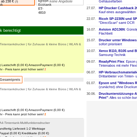
ab 238 €
keine Angebote
Gehäusefarben
27.07.
HP Drucker Cashback 2
Kauf eines ausgewählten
22.07.
Ricoh SP-
​2230N und SP
"DirectScan" samt OCR
16.07.
Avision AD136N
: Günst
k berechtigt
Flachbett
15.07.
Drucker unter Windows
sofort priorisiert
intentankdrucker | für Zuhause & kleine Büros | WLAN &
10.07.
Xerox B110, B105 und B
Samsung-
​Technik
09.07.
ReadyPrint Flex
: Epson 
)
Lastschrift (0,00 €)
AmazonPayment (0,00 €)
Tintenabos mit mehr Flexi
 - Preis kann jetzt höher sein!
2
06.07.
HP-
​Verbrauchsmaterial
Drittanbieter von Tinten-
​
Gesamtpreis
01.07.
Epson und "Windows Re
(zunächst) ohne Druckun
intentankdrucker | für Zuhause & kleine Büros | WLAN &
30.06.
Druckunterstützungs-
​
Print"
: Alles so schön bun
)
Lastschrift (0,00 €)
AmazonPayment (0,00 €)
 - Preis kann jetzt höher sein!
2
-Tintentank-Multifunktionsdrucker
andfertig Lieferzeit 1-2 Werktage
Paypal (0,00 €)
Kreditkarte (0,00 €)