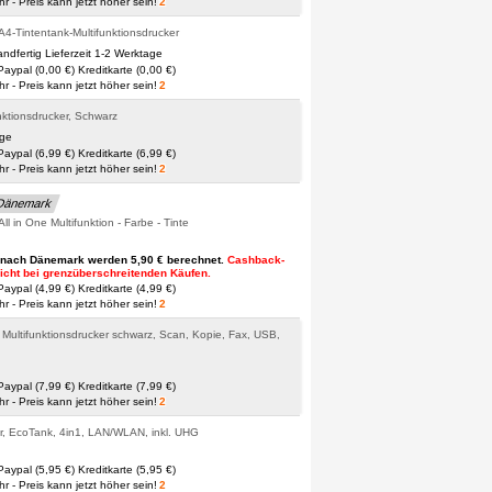
 - Preis kann jetzt höher sein!
2
-Tintentank-Multifunktionsdrucker
andfertig Lieferzeit 1-2 Werktage
Paypal (0,00 €)
Kreditkarte (0,00 €)
 - Preis kann jetzt höher sein!
2
ktionsdrucker, Schwarz
age
Paypal (6,99 €)
Kreditkarte (6,99 €)
 - Preis kann jetzt höher sein!
2
 Dänemark
 in One Multifunktion - Farbe - Tinte
 nach Dänemark werden 5,90 € berechnet.
Cashback-
 nicht bei grenzüberschreitenden Käufen.
Paypal (4,99 €)
Kreditkarte (4,99 €)
 - Preis kann jetzt höher sein!
2
ultifunktionsdrucker schwarz, Scan, Kopie, Fax, USB,
Paypal (7,99 €)
Kreditkarte (7,99 €)
 - Preis kann jetzt höher sein!
2
, EcoTank, 4in1, LAN/WLAN, inkl. UHG
Paypal (5,95 €)
Kreditkarte (5,95 €)
 - Preis kann jetzt höher sein!
2