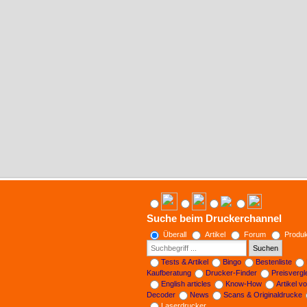
Suche beim Druckerchannel
Überall
Artikel
Forum
Produk
Suchen
Tests & Artikel
Bingo
Bestenliste
Kaufberatung
Drucker-Finder
Preisverg
English articles
Know-How
Artikel v
Decoder
News
Scans & Originaldrucke
Laserdrucker