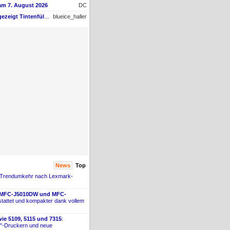
am 7. August 2026
DC
Tintenfüllstand wird angezeigt Tintenfüllstand wird angezeigt, aber unter Druckkopf-Status --
blueice_haller
News
Top
 Trendumkehr nach Lexmark-
 MFC-
​J5010DW und MFC-
tattet und kompakter dank vollem
ie 5109, 5115 und 7315
:
"-
​Druckern und neue