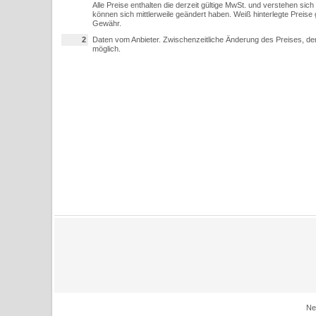
Alle Preise enthalten die derzeit gültige MwSt. und verstehen sic
können sich mittlerweile geändert haben. Weiß hinterlegte Preise 
Gewähr.
2
Daten vom Anbieter. Zwischenzeitliche Änderung des Preises, der
möglich.
Ne