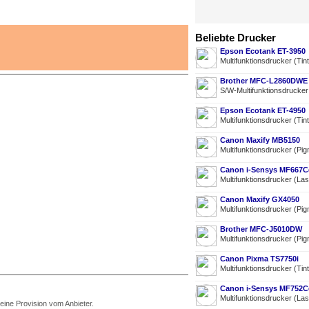
Beliebte Drucker
Epson Ecotank ET-3950
Multifunktionsdrucker (Tin
Brother MFC-L2860DWE
S/W-Multifunktionsdrucke
Epson Ecotank ET-4950
Multifunktionsdrucker (Tin
Canon Maxify MB5150
Multifunktionsdrucker (Pig
Canon i-Sensys MF667
Multifunktionsdrucker (La
Canon Maxify GX4050
Multifunktionsdrucker (Pig
Brother MFC-J5010DW
Multifunktionsdrucker (Pig
Canon Pixma TS7750i
Multifunktionsdrucker (Tin
Canon i-Sensys MF752C
Multifunktionsdrucker (La
 eine Provision vom Anbieter.