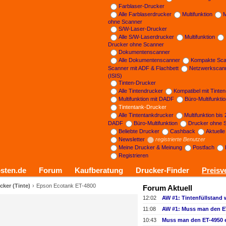
Farblaser-Drucker
Alle Farblaserdrucker
Multifunktion
M
ohne Scanner
S/W-Laser-Drucker
Alle S/W-Laserdrucker
Multifunktion
Drucker ohne Scanner
Dokumentenscanner
Alle Dokumentenscanner
Kompakte Sca
Scanner mit ADF & Flachbett
Netzwerkscan
(ISIS)
Tinten-Drucker
Alle Tintendrucker
Kompatibel mit Tinte
Multifunktion mit DADF
Büro-Multifunkti
Tintentank-Drucker
Alle Tintentankdrucker
Multifunktion bis
DADF
Büro-Multifunktion
Drucker ohne 
Beliebte Drucker
Cashback
Aktuell
Newsletter
registrierte Benutzer
Meine Drucker & Meinung
Postfach
Registrieren
sten.de
Forum
Kaufberatung
Drucker-Finder
Preisv
cker (Tinte)
Epson Ecotank ET-4800
Forum Aktuell
12:02
11:08
10:43