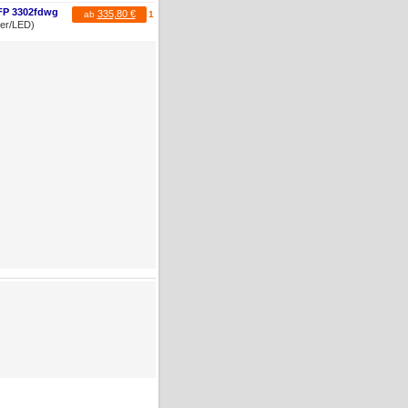
MFP 3302fdwg
335,80 €
ab
1
ser/LED)