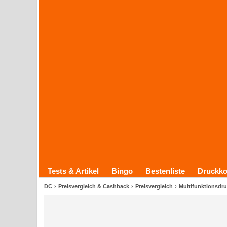
Tests & Artikel
Bingo
Bestenliste
Druckko
DC
Preisvergleich & Cashback
Preisvergleich
Multifunktionsdru