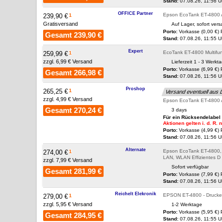
Stand:
07.08.26, 11:56 Uhr
OFFICE Partner
Epson EcoTank ET-4800 A4
239,90 €
1
Gratisversand
Auf Lager, sofort vers
Porto:
Vorkasse (0,00 €)
Gesamt 239,90 €
Stand:
07.08.26, 11:55 Uhr
Expert
EcoTank ET-4800 Multifun
259,99 €
1
zzgl. 6,99 € Versand
Lieferzeit 1 - 3 Werkt
Porto:
Vorkasse (6,99 €)
Gesamt 266,98 €
Stand:
07.08.26, 11:56 Uhr
Proshop
265,25 €
1
Versand eventuell aus
zzgl. 4,99 € Versand
Epson EcoTank ET-4800 All
Gesamt 270,24 €
3 days
Für ein Rücksendelabel
Aktionen gelten i. d. R.
Porto:
Vorkasse (4,99 €)
Stand:
07.08.26, 11:56 Uhr
Alternate
Epson EcoTank ET-4800, M
274,00 €
1
LAN, WLAN Effizientes D
zzgl. 7,99 € Versand
Sofort verfügbar
Gesamt 281,99 €
Porto:
Vorkasse (7,99 €)
Stand:
07.08.26, 11:56 Uhr
Reichelt Elekronik
EPSON ET-4800 - Drucker
279,00 €
1
zzgl. 5,95 € Versand
1-2 Werktage
Porto:
Vorkasse (5,95 €)
Gesamt 284,95 €
Stand:
07.08.26, 11:55 Uhr