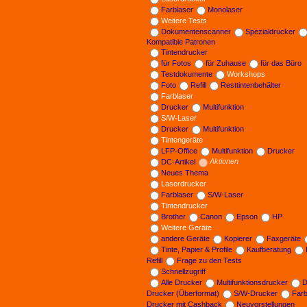
Farblaser
Monolaser
Weitere Tests
Dokumentenscanner
Spezialdrucker
Kompatible Patronen
Tintendrucker
für Fotos
für Zuhause
für das Büro
Testdokumente
Workshops
Foto
Refill
Resttintenbehälter
Farblaser
Drucker
Multifunktion
S/W-Laser
Drucker
Multifunktion
Tintengeräte
LFP-Office
Multifunktion
Drucker
DC-Artikel
Aktionen
Neues Thema
Laserdrucker
Farblaser
S/W-Laser
Tintendrucker
Brother
Canon
Epson
HP
Weitere Geräte
andere Geräte
Kopierer
Faxgeräte
Tinte, Papier & Profile
Kaufberatung
Refill
Frage zu den Tests
Schnellzugriff
Alle Drucker
Multifunktionsdrucker
D
Drucker (Überformat)
S/W-Drucker
Far
Drucker mit Cashback
Neuvorstellungen