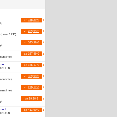
318,39 €
ab
1
te)
289,99 €
ab
1
r (Laser/LED)
343,99 €
ab
1
te)
167,89 €
ab
1
menttinte)
Cdw
346,17 €
ab
1
ser/LED)
329,99 €
ab
1
menttinte)
270,17 €
ab
1
menttinte)
99,90 €
ab
1
te)
dw II
413,90 €
ab
1
ser/LED)