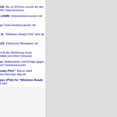
026
: Bis zu 50 Euro zurück für den
 HP-
​Tintendruckers
-
​2240N
: Dokumentenscanner mit
iger Dokumentenscanner mit
 11
: "Windows Ready Print" wird ab
115
: Einfachste Monolaser mit
prüft die Einführung neuer
bilität und ohne Fixkosten
ien
: Maßnahmen und Erfolge gegen
 und Tonerkartuschen
ady Print"
: Epson steht
terstützungs-
​App da
Apps (PSA) für "Windows Ready
t hier!