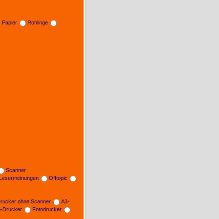
Papier
Rohlinge
Scanner
Lesermeinungen
Offtopic
rucker ohne Scanner
A3-
b-Drucker
Fotodrucker