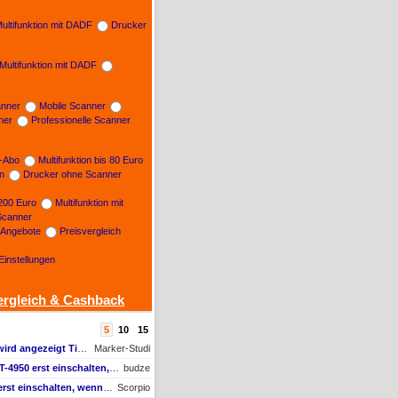
ultifunktion mit DADF
Drucker
Multifunktion mit DADF
nner
Mobile Scanner
ner
Professionelle Scanner
n-Abo
Multifunktion bis 80 Euro
on
Drucker ohne Scanner
 200 Euro
Multifunktion mit
Scanner
e Angebote
Preisvergleich
Einstellungen
ergleich & Cashback
5
10
15
AW #1: Tintenfüllstand wird angezeigt Tintenfüllstand wird angezeigt, aber unter Druckkopf-Status --
Marker-Studi
AW #1: Muss man den ET-4950 erst einschalten, wenn man vom Mac drucken möchte?
budze
Muss man den ET-4950 erst einschalten, wenn man vom Mac drucken möchte?
Scorpio