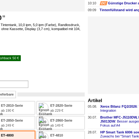
10:10
DC
Günstige Drucker 
09:09
0
, Tintentank, 10,0 ipm, 5,0 ipm (Farbe), Randlosdruck,
 ohne Kassette, Display (3,7 cm), kompatibel mit 104,
shback 50 €
ieferbare
Artikel
ET-2810-Serie
ET-2820-Serie
05.08.
Xerox Bilanz FQ2/2026
:
ab 190 €
ab 229 €
Integration
30.07.
Brother MFC-
​J5110DW,
ET-2850-Serie
ET-2860-Serie
J5013DW
: Besser ausges
ab 249 €
ab 149 €
Fokus auf A4
28.07.
HP Smart Tank 6006 sow
ET-4800
ET-4810
Zuwachs bei "Smart Tank