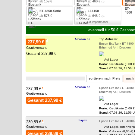
ab 159 €
ab 460 €
ET-4850-Serie
L14150
ab 575 €
ab 648 €
EU-Importmodell
eventuell für 50 € Cashbac
Top Anbieter
Amazon.de
1
237,99 €
Epson EcoTank ET-4800 T
Gratisversand
Ethernet| A4 | Drucken
Gesamt 237,99 €
Auf Lager
Porto:
Kreditkarte (0,00 €
Stand:
07.08.26, 11:56 Uhr
sortieren nach Preis
nach 
Amazon.de
Epson EcoTank ET-4800 T
237,99 €
1
Ethernet| A4 | Drucken
Gratisversand
Gesamt 237,99 €
Auf Lager
Porto:
Kreditkarte (0,00 €
Stand:
07.08.26, 11:56 Uhr
playox
Epson EcoTank ET-4800 A4
239,89 €
1
Gratisversand
Auf Lager, sofort vers
Porto:
Vorkasse (0,00 €)
Gesamt 239,89 €