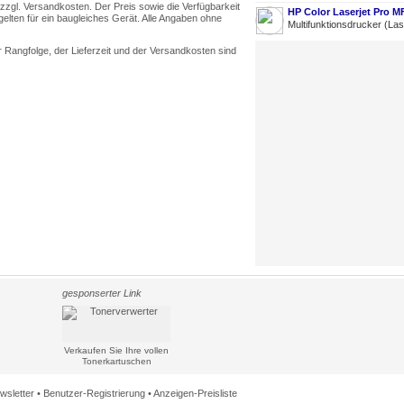
h zzgl. Versandkosten. Der Preis sowie die Verfügbarkeit
HP Color Laserjet Pro 
gelten für ein baugleiches Gerät. Alle Angaben ohne
Multifunktionsdrucker (La
 Rangfolge, der Lieferzeit und der Versandkosten sind
gesponserter Link
Verkaufen Sie Ihre vollen
Tonerkartuschen
wsletter
•
Benutzer-Registrierung
•
Anzeigen-Preisliste