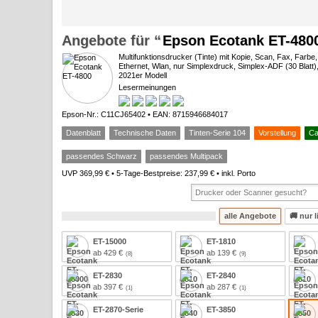
Epson Ecotank ET-480
Multifunktionsdrucker (Tinte) mit Kopie, Scan, Fax, Farbe
Ethernet, Wlan, nur Simplexdruck, Simplex-ADF (30 Blatt),
2021er Modell
Lesermeinungen
0*
Epson-Nr.: C11CJ65402 • EAN: 8715946684017
Datenblatt
Technische Daten
Tinten-Serie 104
Vorstellung
Ca
passendes Schwarz
passendes Multipack
UVP 369,99 € • 5-Tage-Bestpreise: 237,99 € • inkl. Porto
alle Angebote
🚚
nur l
ET-15000
ET-1810
ab 429 €
ab 139 €
ET-2830
ET-2840
ab 397 €
ab 287 €
ET-2870-Serie
ET-3850