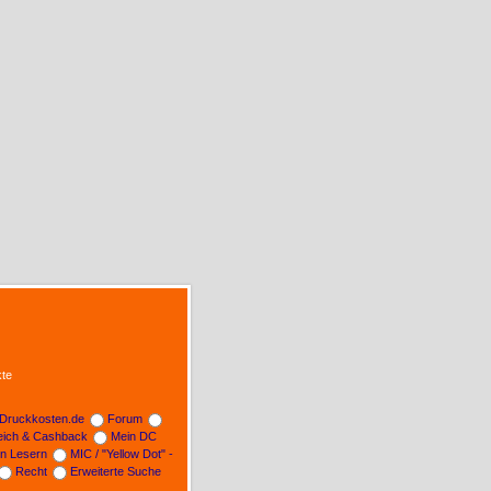
te
Druckkosten.de
Forum
leich & Cashback
Mein DC
on Lesern
MIC / "Yellow Dot" -
Recht
Erweiterte Suche