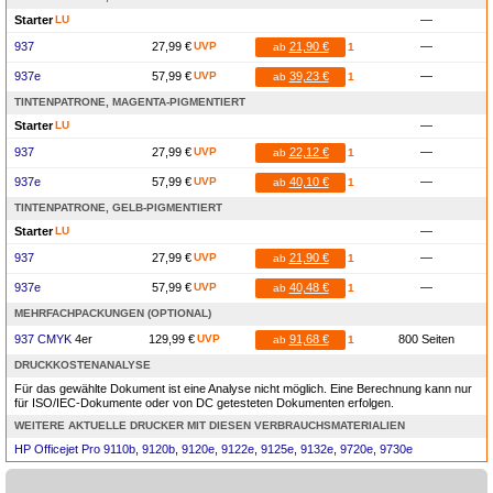
Starter
LU
—
937
27,99 €
UVP
21,90 €
—
ab
1
937e
57,99 €
UVP
39,23 €
—
ab
1
TINTENPATRONE, MAGENTA-PIGMENTIERT
Starter
LU
—
937
27,99 €
UVP
22,12 €
—
ab
1
937e
57,99 €
UVP
40,10 €
—
ab
1
TINTENPATRONE, GELB-PIGMENTIERT
Starter
LU
—
937
27,99 €
UVP
21,90 €
—
ab
1
937e
57,99 €
UVP
40,48 €
—
ab
1
MEHRFACHPACKUNGEN (OPTIONAL)
937 CMYK
4er
129,99 €
UVP
91,68 €
800 Seiten
ab
1
DRUCKKOSTENANALYSE
Für das gewählte Dokument ist eine Analyse nicht möglich. Eine Berechnung kann nur
für ISO/IEC-Dokumente oder von DC getesteten Dokumenten erfolgen.
WEITERE AKTUELLE DRUCKER MIT DIESEN VERBRAUCHSMATERIALIEN
HP Officejet Pro 9110b
,
9120b
,
9120e
,
9122e
,
9125e
,
9132e
,
9720e
,
9730e