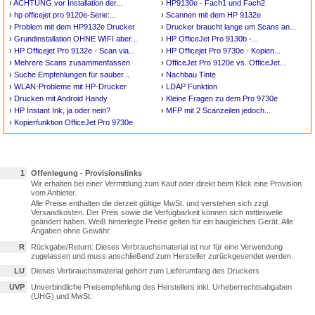
›
ACHTUNG vor Installation der...
›
HP9130e - Fach1 und Fach2
›
hp officejet pro 9120e-Serie:...
›
Scannen mit dem HP 9132e
›
Problem mit dem HP9132e Drucker
›
Drucker braucht lange um Scans an...
›
Grundinstallation OHNE WIFI aber...
›
HP OfficeJet Pro 9130b -...
›
HP Officejet Pro 9132e - Scan via...
›
HP Officejet Pro 9730e - Kopien...
›
Mehrere Scans zusammenfassen
›
OfficeJet Pro 9120e vs. OfficeJet...
›
Suche Empfehlungen für sauber...
›
Nachbau Tinte
›
WLAN-Probleme mit HP-Drucker
›
LDAP Funktion
›
Drucken mit Android Handy
›
Kleine Fragen zu dem Pro 9730e
›
HP Instant Ink, ja oder nein?
›
MFP mit 2 Scanzeilen jedoch...
›
Kopierfunktion OfficeJet Pro 9730e
1
Offenlegung - Provisionslinks
Wir erhalten bei einer Vermittlung zum Kauf oder direkt beim Klick eine Provision
vom Anbieter.
Alle Preise enthalten die derzeit gültige MwSt. und verstehen sich zzgl.
Versandkosten. Der Preis sowie die Verfügbarkeit können sich mittlerweile
geändert haben. Weiß hinterlegte Preise gelten für ein baugleiches Gerät. Alle
Angaben ohne Gewähr.
R
Rückgabe/Return: Dieses Verbrauchsmaterial ist nur für eine Verwendung
zugelassen und muss anschließend zum Hersteller zurückgesendet werden.
LU
Dieses Verbrauchsmaterial gehört zum Lieferumfang des Druckers
UVP
Unverbindliche Preisempfehlung des Herstellers inkl. Urheberrechtsabgaben
(UHG) und MwSt.