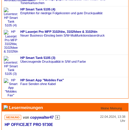
Tonerkartuschen
HP Smart Tank 5105 (4)
Empfohlen für niedrige Folgekosten und gute Druckqualität
HP Laserjet Pro MFP 3102fdw, 3102fdwe & 3102fdn
Neuer Business-Einstieg beim S/W-Multifunktionslaserdruck
HP Smart Tank 5105 (3)
Überzeugende Druckqualität in S/W und Farbe
HP Smart App "Mobiles Fax"
Faxe Senden ohne Kabel
Lesermeinungen
Meine Meinung
22.04.2024, 13:38
von
copywalter47
MEINUNG
8
Uhr
HP OFFICEJET PRO 9730E