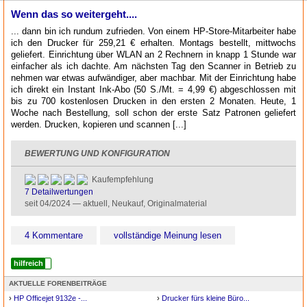
Wenn das so weitergeht....
... dann bin ich rundum zufrieden. Von einem HP-Store-Mitarbeiter habe
ich den Drucker für 259,21 € erhalten. Montags bestellt, mittwochs
geliefert. Einrichtung über WLAN an 2 Rechnern in knapp 1 Stunde war
einfacher als ich dachte. Am nächsten Tag den Scanner in Betrieb zu
nehmen war etwas aufwändiger, aber machbar. Mit der Einrichtung habe
ich direkt ein Instant Ink-Abo (50 S./Mt. = 4,99 €) abgeschlossen mit
bis zu 700 kostenlosen Drucken in den ersten 2 Monaten. Heute, 1
Woche nach Bestellung, soll schon der erste Satz Patronen geliefert
werden. Drucken, kopieren und scannen [...]
BEWERTUNG UND KONFIGURATION
Kaufempfehlung
5*
7 Detailwertungen
seit 04/2024 — aktuell, Neukauf, Originalmaterial
4 Kommentare
vollständige Meinung lesen
hilfreich
AKTUELLE FORENBEITRÄGE
›
HP Officejet 9132e -...
›
Drucker fürs kleine Büro...