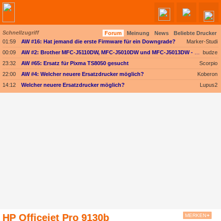
Schnellzugriff
Forum
Meinung
News
Beliebte Drucker
01:59
AW #16: Hat jemand die erste Firmware für ein Downgrade?
Marker-Studi
00:09
AW #2: Brother MFC-J5110DW, MFC-J5010DW und MFC-J5013DW - Besser ausgestattet und kompakter dank vollem Fokus auf A4
budze
23:32
AW #65: Ersatz für Pixma TS8050 gesucht
Scorpio
22:00
AW #4: Welcher neuere Ersatzdrucker möglich?
Koberon
14:12
Welcher neuere Ersatzdrucker möglich?
Lupus2
HP Officejet Pro 9130b
MERKEN
+