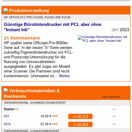
Produktvorstellung
HP OFFICEJET PRO 9130B, 9120B UND 9110B
Günstige Bürotintendrucker mit PCL aber ohne
"Instant Ink"
2023
OKT
21 Kommentare
HP spaltet seine Officejet-Pro-9000er-
Serie auf. In der neuen "b"-Serie werden
zukünftig Pigmenttintendrucker mit PCL-
und Postscript-Unterstützung für die
Nutzung von Universaltreibern
ausgegliedert. Es gibt sogar ein Modell
ohne Scanner. Die Patronen sind recht
kostenintensiv. Unerwartet ist...
Weiter...
Verbrauchsmaterialien &
Reichweite
wird geladen ...
TINTENPATRONE, SCHWARZ-PIGMENTIERT
Starter
LU
—
937
43,99 €
UVP
34,77 €
—
ab
1
937e
87,99 €
UVP
62,18 €
—
ab
1
TINTENPATRONE, CYAN-PIGMENTIERT