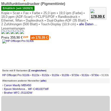
Multifunktionsdrucker (Pigmenttinte)
Erhältlich (seit 10/2023)
Kopie •
Scan •
Fax •
Farbe •
25,0 ipm •
19,0 ipm (Farbe) •
178,99 €
18,0 ppm (ADF-Scan) •
PCL/PS/PDF •
Randlosdruck •
Ethernet, Wlan •
Duplexdruck •
Dual-Duplex-ADF (35 Blatt) •
2 Zuführungen (500 Blatt) •
Touch-Display (10,9 cm) •
alle Daten ...
Lesermeinungen
0*
Preis 359,90 €
UVP
178,99 €
ab
1
Serie mit 9 Varianten (
Σ vergleichen
)
HP Officejet Pro 9110b
•
8122e
•
8132e
•
9120e
•
9120b
•
9720e
•
9132e
•
9730e
• 9130b
Alternativen anderer Hersteller (
alle
)
›
Canon Maxify MB5450
›
Epson Workforce... WF-C4810DTWF
›
Brother MFC-J5110DW