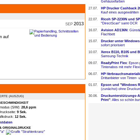
Gehäusefarben
27.07.
HP Drucker Cashback 2
Kauf eines ausgewählten
22.07.
Ricoh SP-
​2230N und SP
2013
"DirectScan" samt OCR
SEP
16.07.
Avision AD136N
: Günst
Flachbett
en auf
15.07.
Drucker unter Windows
sofort priorisiert
10.07.
Xerox B110, B105 und B
Samsung-
​Technik
09.07.
ReadyPrint Flex
: Epson 
Tintenabos mit mehr Flexi
06.07.
HP-
​Verbrauchsmaterial
Drittanbieter von Tinten-
​
01.07.
Epson und "Windows Re
(zunächst) ohne Druckun
30.06.
Druckunterstützungs-
​
RTE (AUSZUG)
Print"
: Alles so schön bun
ESCHWINDIGKEIT
rmodus (S/W):
28,6 ppm
Druckseite:
9 Sek.
afikdruck:
12 Sek.
estdaten
& ORIGINALDRUCKE