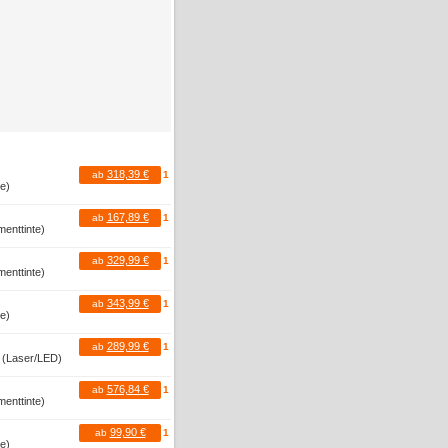
318,39 €
ab
1
te)
167,89 €
ab
1
menttinte)
329,99 €
ab
1
menttinte)
343,99 €
ab
1
te)
289,99 €
ab
1
r (Laser/LED)
576,84 €
ab
1
menttinte)
99,90 €
ab
1
te)