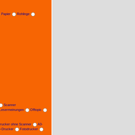
Papier
Rohlinge
Scanner
Lesermeinungen
Offtopic
rucker ohne Scanner
A3-
b-Drucker
Fotodrucker