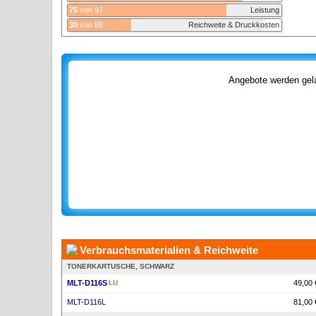
75
von 97
Leistung
30
von 88
Reichweite & Druckkosten
Angebote werden gela
Verbrauchsmaterialien & Reichweite
TONERKARTUSCHE, SCHWARZ
MLT-D116S
LU
49,00 
MLT-D116L
81,00 