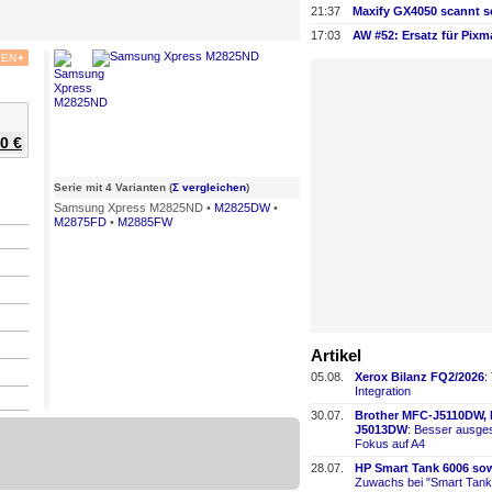
21:37
Maxify GX4050 scannt s
17:03
AW #52: Ersatz für Pix
KEN
+
0 €
Serie mit 4 Varianten (
Σ vergleichen
)
Samsung Xpress M2825ND •
M2825DW
•
M2875FD
•
M2885FW
Artikel
05.08.
Xerox Bilanz FQ2/2026
:
Integration
30.07.
Brother MFC-
​J5110DW,
J5013DW
: Besser ausges
Fokus auf A4
28.07.
HP Smart Tank 6006 sow
Zuwachs bei "Smart Tank