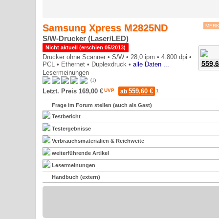
Samsung Xpress M2825ND
MER
S/W-Drucker (Laser/LED)
Nicht aktuell (erschien 05/2013)
Drucker ohne Scanner •
S/W •
28,0 ipm •
4.800 dpi •
559,6
PCL •
Ethernet •
Duplexdruck •
alle Daten ...
Lesermeinungen
5*
1
Letzt. Preis 169,00 €
UVP
559,60 €
ab
1
Frage im Forum stellen (auch als Gast)
Testbericht
Testergebnisse
Verbrauchsmaterialien & Reichweite
weiterführende Artikel
Lesermeinungen
Handbuch (extern)