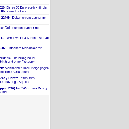
026
: Bis zu 50 Euro zurück für den
 HP-
​Tintendruckers
-
​2240N
: Dokumentenscanner mit
iger Dokumentenscanner mit
 11
: "Windows Ready Print" wird ab
115
: Einfachste Monolaser mit
prüft die Einführung neuer
bilität und ohne Fixkosten
ien
: Maßnahmen und Erfolge gegen
 und Tonerkartuschen
ady Print"
: Epson steht
terstützungs-
​App da
Apps (PSA) für "Windows Ready
t hier!