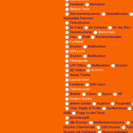
Farblaser
Monolaser
Weitere Tests
Dokumentenscanner
Spezialdrucker
Kompatible Patronen
Tintendrucker
für Fotos
für Zuhause
für das Büro
Testdokumente
Workshops
Foto
Refill
Resttintenbehälter
Farblaser
Drucker
Multifunktion
S/W-Laser
Drucker
Multifunktion
Tintengeräte
LFP-Office
Multifunktion
Drucker
DC-Artikel
Aktionen
Neues Thema
Laserdrucker
Farblaser
S/W-Laser
Tintendrucker
Brother
Canon
Epson
HP
Weitere Geräte
andere Geräte
Kopierer
Faxgeräte
Tinte, Papier & Profile
Kaufberatung
Refill
Frage zu den Tests
Schnellzugriff
Alle Drucker
Multifunktionsdrucker
D
Drucker (Überformat)
S/W-Drucker
Far
Drucker mit Cashback
Neuvorstellungen