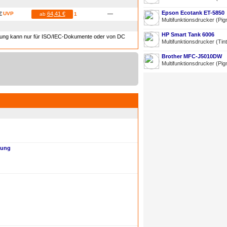
Epson Ecotank ET-5850
€
UVP
64,41 €
—
ab
1
Multifunktionsdrucker (Pig
HP Smart Tank 6006
hnung kann nur für ISO/IEC-Dokumente oder von DC
Multifunktionsdrucker (Tin
Brother MFC-J5010DW
Multifunktionsdrucker (Pig
sung