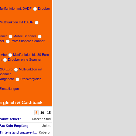
ultifunktion mit DADF
Drucker
Multifunktion mit DADF
nner
Mobile Scanner
ner
Professionelle Scanner
n-Abo
Multifunktion bis 80 Euro
on
Drucker ohne Scanner
 200 Euro
Multifunktion mit
Scanner
e Angebote
Preisvergleich
Einstellungen
ergleich & Cashback
5
10
15
cannt schief?
Marker-Studi
 Fax Kein Empfang
Jokke
AW #22: Maxify GX4050 Tintenstand unzuverlässig + Nachfüll-Problem - Druckkopf in Gefahr
Koberon