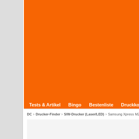
Tests & Artikel
Bingo
Bestenliste
Druckko
DC
Drucker-Finder
S/W-Drucker (Laser/LED)
Samsung Xpress M