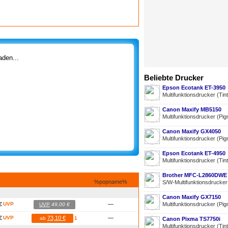
den...
Beliebte Drucker
Epson Ecotank ET-3950
Multifunktionsdrucker (Tin
Canon Maxify MB5150
Multifunktionsdrucker (Pig
Canon Maxify GX4050
Multifunktionsdrucker (Pig
Epson Ecotank ET-4950
Multifunktionsdrucker (Tin
Brother MFC-L2860DWE
%popname%
S/W-Multifunktionsdrucke
Canon Maxify GX7150
€
UVP
—
Multifunktionsdrucker (Pig
UVP
49,00 €
€
UVP
73,10 €
—
ab
1
Canon Pixma TS7750i
Multifunktionsdrucker (Tin