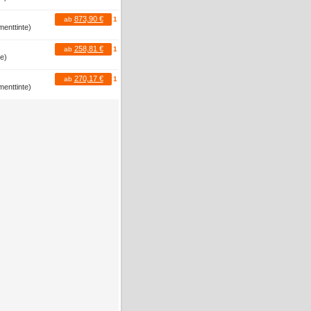
873,90 €
ab
1
menttinte)
258,81 €
ab
1
te)
270,17 €
ab
1
menttinte)