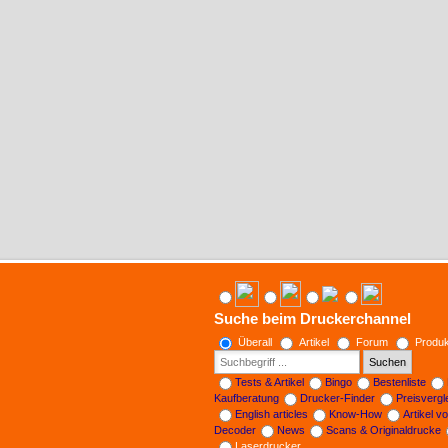
Suche beim Druckerchannel
Überall
Artikel
Forum
Produk
Suchen
Tests & Artikel
Bingo
Bestenliste
Kaufberatung
Drucker-Finder
Preisverg
English articles
Know-How
Artikel v
Decoder
News
Scans & Originaldrucke
Laserdrucker