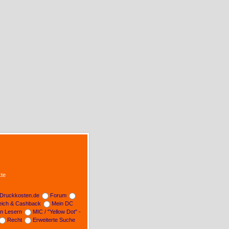
te
Druckkosten.de
Forum
leich & Cashback
Mein DC
on Lesern
MIC / "Yellow Dot" -
Recht
Erweiterte Suche