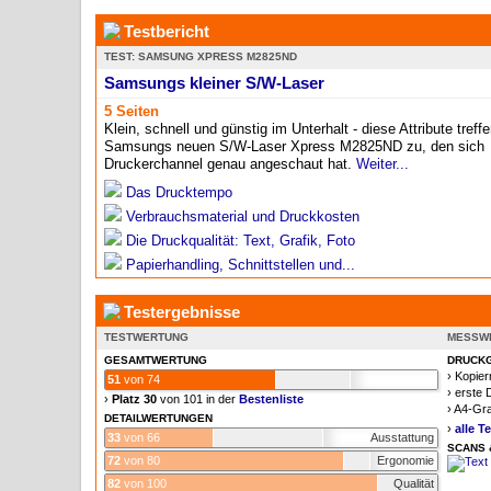
Testbericht
TEST: SAMSUNG XPRESS M2825ND
Samsungs kleiner S/W-Laser
5 Seiten
Klein, schnell und günstig im Unterhalt - diese Attribute treff
Samsungs neuen S/W-Laser Xpress M2825ND zu, den sich
Druckerchannel genau angeschaut hat.
Weiter...
Das Drucktempo
Verbrauchsmaterial und Druckkosten
Die Druckqualität: Text, Grafik, Foto
Papierhandling, Schnittstellen und...
Testergebnisse
TESTWERTUNG
MESSWE
GESAMTWERTUNG
DRUCKG
› Kopie
51
von 74
› erste 
›
Platz 30
von 101 in der
Bestenliste
› A4-Gr
DETAILWERTUNGEN
›
alle T
33
von 66
Ausstattung
SCANS 
72
von 80
Ergonomie
82
von 100
Qualität