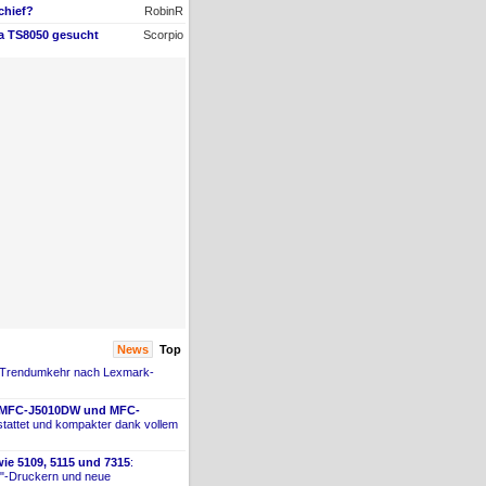
chief?
RobinR
ma TS8050 gesucht
Scorpio
News
Top
 Trendumkehr nach Lexmark-
 MFC-
​J5010DW und MFC-
tattet und kompakter dank vollem
ie 5109, 5115 und 7315
:
"-
​Druckern und neue