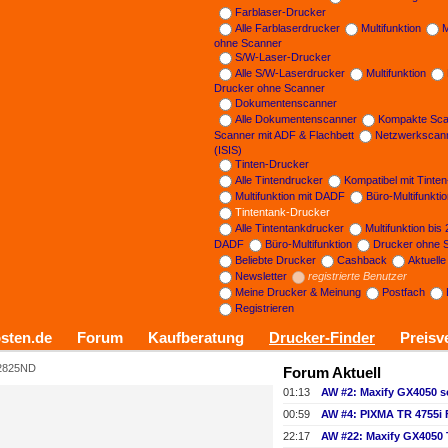
Farblaser-Drucker
Alle Farblaserdrucker
Multifunktion
M
ohne Scanner
S/W-Laser-Drucker
Alle S/W-Laserdrucker
Multifunktion
Drucker ohne Scanner
Dokumentenscanner
Alle Dokumentenscanner
Kompakte Sca
Scanner mit ADF & Flachbett
Netzwerkscan
(ISIS)
Tinten-Drucker
Alle Tintendrucker
Kompatibel mit Tinte
Multifunktion mit DADF
Büro-Multifunkti
Tintentank-Drucker
Alle Tintentankdrucker
Multifunktion bis
DADF
Büro-Multifunktion
Drucker ohne 
Beliebte Drucker
Cashback
Aktuell
Newsletter
registrierte Benutzer
Meine Drucker & Meinung
Postfach
Registrieren
sten.de
Forum
Kaufberatung
Drucker-Finder
Preisv
2825ND
Forum Aktuell
01:13
AW #2: Maxify GX4050 s
00:59
AW #4: PIXMA TR 4755i
22:17