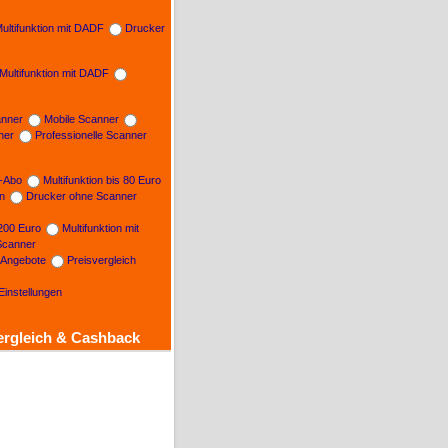
ultifunktion mit DADF
Drucker
Multifunktion mit DADF
nner
Mobile Scanner
ner
Professionelle Scanner
n-Abo
Multifunktion bis 80 Euro
on
Drucker ohne Scanner
 200 Euro
Multifunktion mit
Scanner
e Angebote
Preisvergleich
Einstellungen
ergleich & Cashback