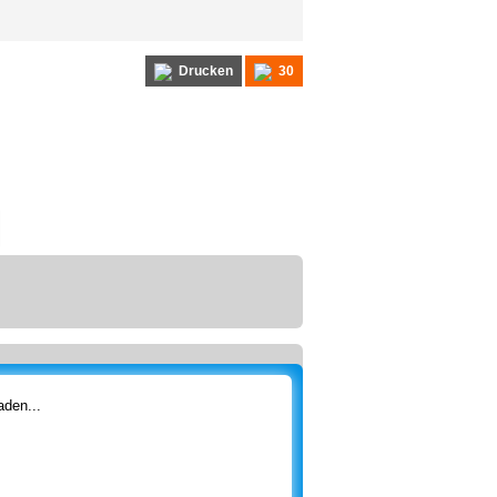
Drucken
30
den...