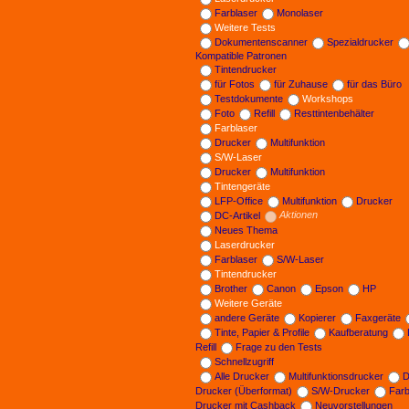
Farblaser
Monolaser
Weitere Tests
Dokumentenscanner
Spezialdrucker
Kompatible Patronen
Tintendrucker
für Fotos
für Zuhause
für das Büro
Testdokumente
Workshops
Foto
Refill
Resttintenbehälter
Farblaser
Drucker
Multifunktion
S/W-Laser
Drucker
Multifunktion
Tintengeräte
LFP-Office
Multifunktion
Drucker
DC-Artikel
Aktionen
Neues Thema
Laserdrucker
Farblaser
S/W-Laser
Tintendrucker
Brother
Canon
Epson
HP
Weitere Geräte
andere Geräte
Kopierer
Faxgeräte
Tinte, Papier & Profile
Kaufberatung
Refill
Frage zu den Tests
Schnellzugriff
Alle Drucker
Multifunktionsdrucker
D
Drucker (Überformat)
S/W-Drucker
Far
Drucker mit Cashback
Neuvorstellungen