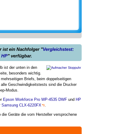
ist ein Nachfolger "
Vergleichstest:
d HP
" verfügbar.
b ist der unten in den
eite, besonders wichtig.
ehrseitigen Briefs, beim doppelseitigen
 alle Geschwindigkeitstests sind die Drucker
leep-Modus.
er
Epson Workforce Pro WP-4535 DWF
und
HP
r
Samsung CLX-6220FX
.
*1
b die Geräte die vom Hersteller versprochene