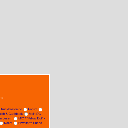
te
Druckkosten.de
Forum
leich & Cashback
Mein DC
on Lesern
MIC / "Yellow Dot" -
Recht
Erweiterte Suche