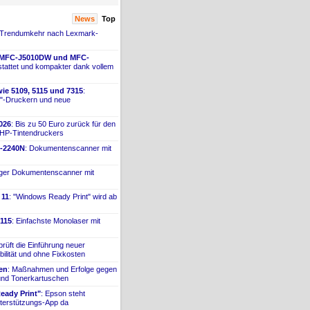
News
Top
 Trendumkehr nach Lexmark-
 MFC-
​J5010DW und MFC-
tattet und kompakter dank vollem
ie 5109, 5115 und 7315
:
"-
​Druckern und neue
026
: Bis zu 50 Euro zurück für den
 HP-
​Tintendruckers
-
​2240N
: Dokumentenscanner mit
iger Dokumentenscanner mit
 11
: "Windows Ready Print" wird ab
115
: Einfachste Monolaser mit
prüft die Einführung neuer
bilität und ohne Fixkosten
ien
: Maßnahmen und Erfolge gegen
 und Tonerkartuschen
ady Print"
: Epson steht
terstützungs-
​App da