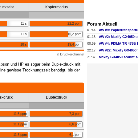
ruckseite
Kopiermodus
Forum Aktuell
11 s
22,2 ppm
01:44
11 s
16,2 ppm
01:13
AW #2: Maxify GX4050 s
00:59
AW #4: PIXMA TR 4755i
18 s
19,4 ppm
22:17
© Druckerchannel
21:37
Maxify GX4050 scannt s
 Epson und HP es sogar beim Duplexdruck mit
ne gewisse Trocknungszeit benötigt, bis der
exdruck
Duplexdruck
11,5 ppm
7,3 ppm
11,1 ppm
6,6 ppm
11,8 ppm
6,1 ppm