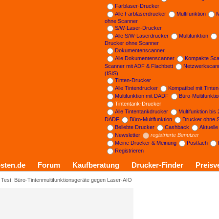
Farblaser-Drucker
Alle Farblaserdrucker
Multifunktion
M
ohne Scanner
S/W-Laser-Drucker
Alle S/W-Laserdrucker
Multifunktion
Drucker ohne Scanner
Dokumentenscanner
Alle Dokumentenscanner
Kompakte Sca
Scanner mit ADF & Flachbett
Netzwerkscan
(ISIS)
Tinten-Drucker
Alle Tintendrucker
Kompatibel mit Tinte
Multifunktion mit DADF
Büro-Multifunkti
Tintentank-Drucker
Alle Tintentankdrucker
Multifunktion bis
DADF
Büro-Multifunktion
Drucker ohne 
Beliebte Drucker
Cashback
Aktuell
Newsletter
registrierte Benutzer
Meine Drucker & Meinung
Postfach
Registrieren
sten.de
Forum
Kaufberatung
Drucker-Finder
Preisv
Test: Büro-Tintenmultifunktionsgeräte gegen Laser-AIO