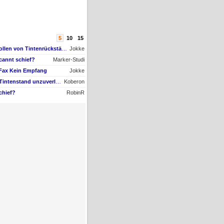
5
10
15
AW #9: Papiertransportrollen von Tintenrückständen befreien, aber womit?
Jokke
cannt schief?
Marker-Studi
 Fax Kein Empfang
Jokke
AW #22: Maxify GX4050 Tintenstand unzuverlässig + Nachfüll-Problem - Druckkopf in Gefahr
Koberon
chief?
RobinR