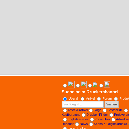
Suche beim Druckerchannel
Überall
Artikel
Forum
Produk
Suchen
Tests & Artikel
Bingo
Bestenliste
Kaufberatung
Drucker-Finder
Preisverg
English articles
Know-How
Artikel v
Decoder
News
Scans & Originaldrucke
Laserdrucker