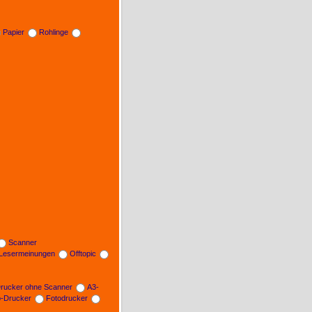
Papier
Rohlinge
Scanner
Lesermeinungen
Offtopic
rucker ohne Scanner
A3-
b-Drucker
Fotodrucker