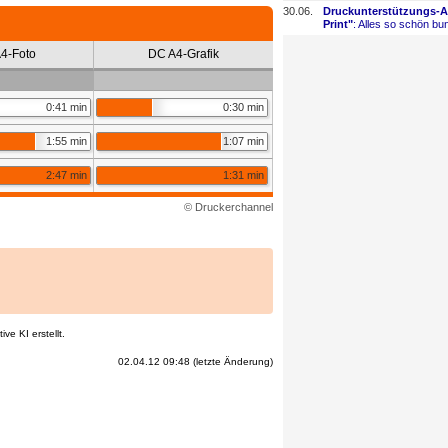
30.06.
Druckunterstützungs-
​
Print"
: Alles so schön bun
4-Foto
DC A4-Grafik
0:41 min
0:30 min
1:55 min
1:07 min
2:47 min
1:31 min
© Druckerchannel
ve KI erstellt.
02.04.12 09:48 (letzte Änderung)