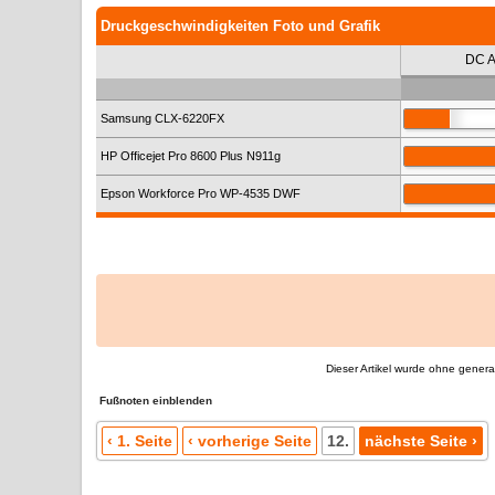
Druckgeschwindigkeiten Foto und Grafik
DC A
Samsung CLX-6220FX
HP Officejet Pro 8600 Plus N911g
Epson Workforce Pro WP-4535 DWF
Dieser Artikel wurde ohne generati
Fußnoten
‹ 1. Seite
‹ vorherige Seite
12.
nächste Seite ›