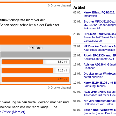
© Druckerchannel
Artikel
05.08.
Xerox Bilanz FQ2/2026
:
Integration
funktionsgeräte nicht vor der
30.07.
Brother MFC-
​J5110DW,
eiten sogar schneller als der Farblaser.
J5013DW
: Besser ausges
Fokus auf A4
28.07.
HP Smart Tank 6006 sow
Zuwachs bei "Smart Tank
Gehäusefarben
27.07.
HP Drucker Cashback 2
PDF-Datei
Kauf eines ausgewählten
22.07.
Ricoh SP-
​2230N und SP
"DirectScan" samt OCR
5:50 min
16.07.
Avision AD136N
: Günst
Flachbett
7:13 min
15.07.
Drucker unter Windows
sofort priorisiert
9:28 min
10.07.
Xerox B110, B105 und B
Samsung-
​Technik
© Druckerchannel
09.07.
ReadyPrint Flex
: Epson 
Tintenabos mit mehr Flexi
06.07.
HP-
​Verbrauchsmaterial
er Samsung seinen Vorteil geltend machen und
Drittanbieter von Tinten-
​
nologie nach wie vor recht lange. Eine
01.07.
Epson und "Windows Re
 Office (Memjet)
.
(zunächst) ohne Druckun