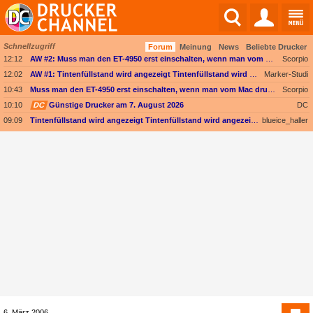
Schnellzugriff
Forum
Meinung
News
Beliebte Drucker
Angebote werden geladen...
12:12
AW #2: Muss man den ET-4950 erst einschalten, wenn man vom Mac drucken möchte?
Scorpio
12:02
AW #1: Tintenfüllstand wird angezeigt Tintenfüllstand wird angezeigt, aber unter Druckkopf-Status --
Marker-Studi
10:43
Muss man den ET-4950 erst einschalten, wenn man vom Mac drucken möchte?
Scorpio
10:10
DC
Günstige Drucker am 7. August 2026
DC
09:09
Tintenfüllstand wird angezeigt Tintenfüllstand wird angezeigt, aber unter Druckkopf-Status --
blueice_haller
6. März 2006