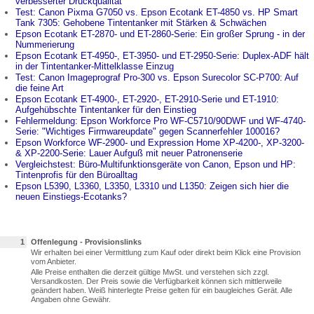
verbesserter Druckqualität
Test: Canon Pixma G7050 vs. Epson Ecotank ET-4850 vs. HP Smart
Tank 7305: Gehobene Tintentanker mit Stärken & Schwächen
Epson Ecotank ET-2870- und ET-2860-Serie: Ein großer Sprung - in der
Nummerierung
Epson Ecotank ET-4950-, ET-3950- und ET-2950-Serie: Duplex-ADF hält
in der Tintentanker-Mittelklasse Einzug
Test: Canon Imageprograf Pro-300 vs. Epson Surecolor SC-P700: Auf
die feine Art
Epson Ecotank ET-4900-, ET-2920-, ET-2910-Serie und ET-1910:
Aufgehübschte Tintentanker für den Einstieg
Fehlermeldung: Epson Workforce Pro WF-C5710/90DWF und WF-4740-
Serie: "Wichtiges Firmwareupdate" gegen Scannerfehler 100016?
Epson Workforce WF-2900- und Expression Home XP-4200-, XP-3200-
& XP-2200-Serie: Lauer Aufguß mit neuer Patronenserie
Vergleichstest: Büro-Multifunktionsgeräte von Canon, Epson und HP:
Tintenprofis für den Büroalltag
Epson L5390, L3360, L3350, L3310 und L1350: Zeigen sich hier die
neuen Einstiegs-Ecotanks?
1
Offenlegung - Provisionslinks
Wir erhalten bei einer Vermittlung zum Kauf oder direkt beim Klick eine Provision
vom Anbieter.
Alle Preise enthalten die derzeit gültige MwSt. und verstehen sich zzgl.
Versandkosten. Der Preis sowie die Verfügbarkeit können sich mittlerweile
geändert haben. Weiß hinterlegte Preise gelten für ein baugleiches Gerät. Alle
Angaben ohne Gewähr.