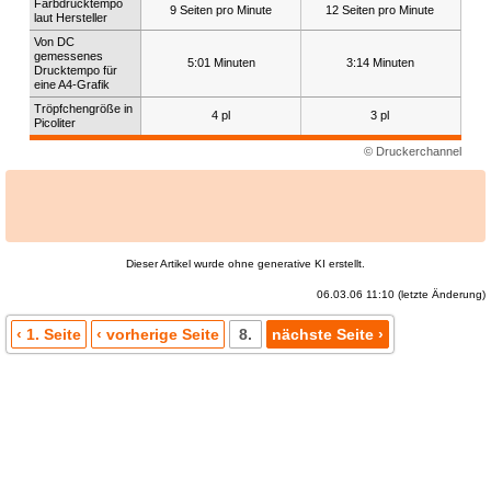
Farbdrucktempo
9 Seiten pro Minute
12 Seiten pro Minute
laut Hersteller
Von DC
gemessenes
5:01 Minuten
3:14 Minuten
Drucktempo für
eine A4-Grafik
Tröpfchengröße in
4 pl
3 pl
Picoliter
© Druckerchannel
Dieser Artikel wurde ohne generative KI erstellt.
06.03.06 11:10 (letzte Änderung)
‹ 1. Seite
‹ vorherige Seite
8.
nächste Seite ›