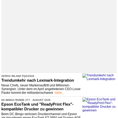
XEROX BILANZ FQ2/2026
Trendumkehr nach Lexmark-
​Integration
Neue Chefs, neuer Markenauftritt und Millionen-
Synergien. Unter dem im April angetretenen CEO Louie
Pastor kommt die milliardenschwere
mehr...
DC-
​BINGO RUNDE 277 -
​ AUGUST 2026
Epson EcoTank und "ReadyPrint Flex"-
kompatibler Drucker zu gewinnen
Beim DC-Bingo verlosen Druckerchannel und Epson
als Hauptpreis einen EcoTank ET-3950 mit Duplex-ADF