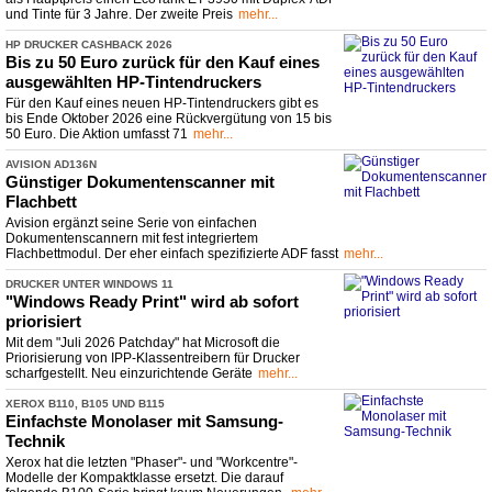
und Tinte für 3 Jahre. Der zweite Preis
mehr...
HP DRUCKER CASHBACK 2026
Bis zu 50 Euro zurück für den Kauf eines
ausgewählten HP-
​Tintendruckers
Für den Kauf eines neuen HP-Tintendruckers gibt es
bis Ende Oktober 2026 eine Rückvergütung von 15 bis
50 Euro. Die Aktion umfasst 71
mehr...
AVISION AD136N
Günstiger Dokumentenscanner mit
Flachbett
Avision ergänzt seine Serie von einfachen
Dokumentenscannern mit fest integriertem
Flachbettmodul. Der eher einfach spezifizierte ADF fasst
mehr...
DRUCKER UNTER WINDOWS 11
"Windows Ready Print" wird ab sofort
priorisiert
Mit dem "Juli 2026 Patchday" hat Microsoft die
Priorisierung von IPP-Klassentreibern für Drucker
scharfgestellt. Neu einzurichtende Geräte
mehr...
XEROX B110, B105 UND B115
Einfachste Monolaser mit Samsung-
Technik
Xerox hat die letzten "Phaser"- und "Workcentre"-
Modelle der Kompaktklasse ersetzt. Die darauf