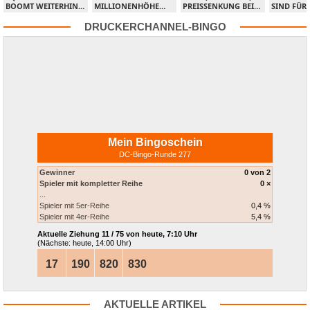
BOOMT WEITERHIN,
MILLIONENHÖHE
PREISSENKUNG BEI
SIND FÜR
KEINE GROSSEN S
WEGEN ILLEGALER
ALLEN PIXMA-
UMWELTZ
PRÜNGE MIT W
PREISABSPRACHEN
TINTENTANKDRUCKERN
"BLAUER 
DRUCKERCHANNEL-BINGO
ORKFORCE-
BEI DRUCKER-
ZERTIFIZI
ARBEITSGRUPPENDRUCKERN
VERBRAUCHSMATERIALIEN
Mein Bingoschein
DC-Bingo-Runde 277
Gewinner
0 von 2
Spieler mit kompletter Reihe
0 ×
...
Spieler mit 5er-Reihe
0,4 %
Spieler mit 4er-Reihe
5,4 %
Aktuelle Ziehung
11 / 75 von heute, 7:10 Uhr
(Nächste: heute, 14:00 Uhr)
17
190
820
830
AKTUELLE ARTIKEL