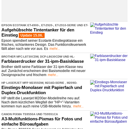
EPSON ECOTANK ET-
​4900-
​, ET-
​2920-
​, ET-
​2910-
​SERIE UND ET-
​1910
Aufgehübschte Tintentanker für den
Einstieg
Update 15.06.
Epson spendiert seiner Ecotank-Einstiegsklasse ein
frisches, schlankeres Design. Das Funktionsfeuerwerk
fällt aber nach wie vor aus. Es
mehr...
BROTHER MFC-
​L8730CDW, DCP-
​L8630CDW UND HL-
​L8430CDW
Farblaserdrucker der 31-
​ipm-
​Basisklasse
Brother stellt seine Farblaser der 31-ipm-Klasse neu
auf. Zunächst erscheinen drei Basismodelle mit neuer
Designsprache und frischem
mehr...
HP LASERJET MFP M235SDW, M234D-
​SERIE , M209D-
​SERIE UND M207DW
Einstiegs-
​Monolaser mit Papierfach und
Duplex-
​Druckfunktion
HP stellt die Laserjet M200er-Modellreihe neu auf.
Nach dem kürzlichen Wegfall der "HP+"-Varianten
kommen nun auch reine USB-Modelle hinzu.
mehr...
CANON PIXMA TS9550A UND TS9551CA
A3-
​Multifunktions-
​Pixmas für Fotos und
einfache Büroaufgaben