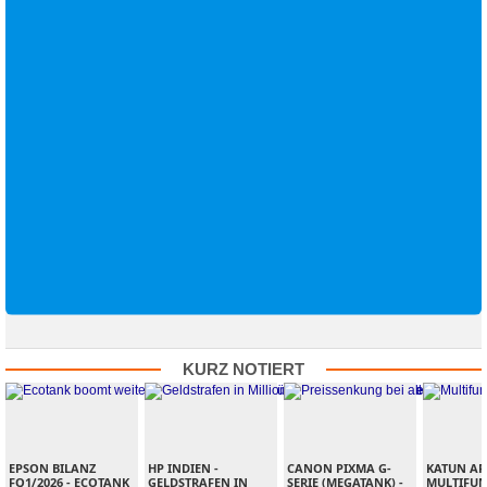
KURZ NOTIERT
EPSON BILANZ
HP INDIEN -
CANON PIXMA G-
KATUN ARI
FQ1/2026 -
​ ECOTANK
GELDSTRAFEN IN
SERIE (MEGATANK) -
MULTIFUN