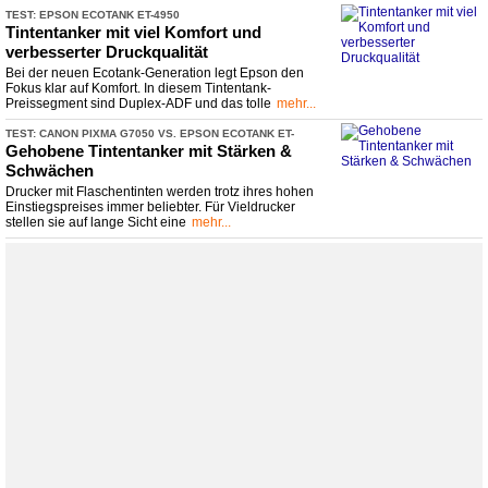
TEST: EPSON ECOTANK ET-
​4950
Tintentanker mit viel Komfort und
verbesserter Druckqualität
Bei der neuen Ecotank-Generation legt Epson den
Fokus klar auf Komfort. In diesem Tintentank-
Preissegment sind Duplex-ADF und das tolle
mehr...
TEST: CANON PIXMA G7050 VS. EPSON ECOTANK ET-
​4850 VS. HP SMART TANK 7305
Gehobene Tintentanker mit Stärken &
Schwächen
Drucker mit Flaschentinten werden trotz ihres hohen
Einstiegspreises immer beliebter. Für Vieldrucker
stellen sie auf lange Sicht eine
mehr...