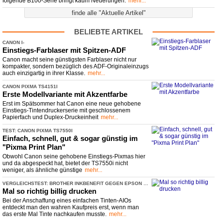
folgende B100-Serie bringt kaum Neuerungen.
mehr...
finde alle "Aktuelle Artikel"
BELIEBTE ARTIKEL
CANON I-
​SENSYS MF667CDW, MF664CDW UND LBP647CDW & LBP646CDW
Einstiegs-
​Farblaser mit Spitzen-
​ADF
Canon macht seine günstigsten Farblaser nicht nur
kompakter, sondern bezüglich des ADF-Originaleinzugs
auch einzigartig in ihrer Klasse.
mehr...
CANON PIXMA TS4151I
Erste Modellvariante mit Akzentfarbe
Erst im Spätsommer hat Canon eine neue gehobene
Einstiegs-Tintendruckerserie mit geschlossenem
Papierfach und Duplex-Druckeinheit
mehr...
TEST: CANON PIXMA TS7550I
Einfach, schnell, gut & sogar günstig im
"Pixma Print Plan"
Obwohl Canon seine gehobene Einstiegs-Pixmas hier
und da abgespeckt hat, bietet der TS7550i nicht
weniger, als ähnliche günstige
mehr...
VERGLEICHSTEST: BROTHER INKBENEFIT GEGEN EPSON ECOTANK
Mal so richtig billig drucken
Bei der Anschaffung eines einfachen Tinten-AIOs
entdeckt man den wahren Kaufpreis erst, wenn man
das erste Mal Tinte nachkaufen musste.
mehr...