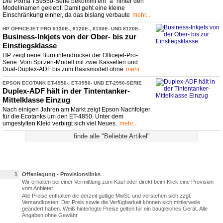
Die Pixma TS9550-Serie bekommt ein "a" hinter den
Modellnamen geklebt. Damit geht eine kleine
Einschränkung einher, da das bislang verbaute
mehr...
HP OFFICEJET PRO 9130E-
​, 9120E-
​, 8130E-
​ UND 8120E-
​SERIE
Business-
​Inkjets von der Ober-
​ bis zur
Einstiegsklasse
HP zeigt neue Bürotintendrucker der Officejet-Pro-
Serie. Vom Spitzen-Modell mit zwei Kassetten und
Dual-Duplex-ADF bis zum Basismodell ohne
mehr...
EPSON ECOTANK ET-
​4950-
​, ET-
​3950-
​ UND ET-
​2950-
​SERIE
Duplex-
​ADF hält in der Tintentanker-
Mittelklasse Einzug
Nach einigen Jahren am Markt zeigt Epson Nachfolger
für die Ecotanks um den ET-4850. Unter dem
umgestylten Kleid verbirgt sich viel Neues.
mehr...
finde alle "Beliebte Artikel"
1
Offenlegung - Provisionslinks
Wir erhalten bei einer Vermittlung zum Kauf oder direkt beim Klick eine Provision
vom Anbieter.
Alle Preise enthalten die derzeit gültige MwSt. und verstehen sich zzgl.
Versandkosten. Der Preis sowie die Verfügbarkeit können sich mittlerweile
geändert haben. Weiß hinterlegte Preise gelten für ein baugleiches Gerät. Alle
Angaben ohne Gewähr.