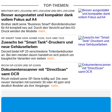
TOP-THEMEN
BROTHER MFC-
​J5110DW, MFC-
​J5010DW UND MFC-
​J5013DW
Besser ausgestattet und kompakter dank
vollem Fokus auf A4
Brother stellt seine "Business Smart"-Bürotintendrucker
für A4 komplett neu auf. Durch den Verzicht auf den A3-
Druck werden die Modelle
mehr...
HP SMART TANK 6006 SOWIE 5109, 5115 UND 7315
Zuwachs bei "Smart Tank"-
​Druckern und
neue Gehäusefarben
Derzeit bietet HP 20 verschiedene Tintentankdrucker
an. Bei den meisten davon handelt es sich jedoch um
baugleiche Varianten von sieben
mehr...
RICOH SP-
​2230N UND SP-
​2240N
Dokumentenscanner mit "DirectScan"
samt OCR
Ricoh möbelt seine SP-Serie kräftig auf: Die zwei
neuen Varianten mit nunmehr 30 oder 40 ppm sind
deutlich flexibler als ihre Vorgänger.
mehr...