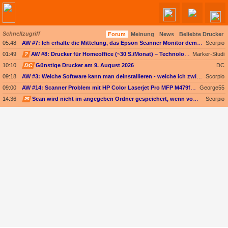
Schnellzugriff
Forum
Meinung
News
Beliebte Drucker
Angebote werden geladen...
05:48
AW #7: Ich erhalte die Mittelung, das Epson Scanner Monitor demnächst nicht mehr vom Mac unterstützt wird
Scorpio
01:49
?
AW #8: Drucker für Homeoffice (~30 S./Monat) – Technologieoffen (Duplex-Scan ODER nur Kopieren)
Marker-Studi
10:10
DC
Günstige Drucker am 9. August 2026
DC
09:18
AW #3: Welche Software kann man deinstallieren - welche ich zwingend erforderlich
Scorpio
09:00
AW #14: Scanner Problem mit HP Color Laserjet Pro MFP M479fdw
George55
14:36
✉
Scan wird nicht im angegeben Ordner gespeichert, wenn vom Bediendisplay gescannt wird
Scorpio