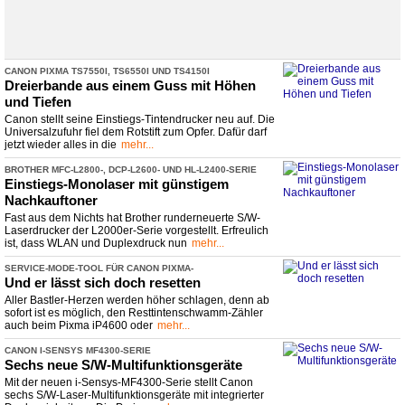
CANON PIXMA TS7550I, TS6550I UND TS4150I
Dreierbande aus einem Guss mit Höhen
und Tiefen
Canon stellt seine Einstiegs-Tintendrucker neu auf. Die
Universalzufuhr fiel dem Rotstift zum Opfer. Dafür darf
jetzt wieder alles in die
mehr...
BROTHER MFC-
​L2800-
​, DCP-
​L2600-
​ UND HL-
​L2400-
​SERIE
Einstiegs-
​Monolaser mit günstigem
Nachkauftoner
Fast aus dem Nichts hat Brother runderneuerte S/W-
Laserdrucker der L2000er-Serie vorgestellt. Erfreulich
ist, dass WLAN und Duplexdruck nun
mehr...
SERVICE-
​MODE-
​TOOL FÜR CANON PIXMA-
​DRUCKER (IP4600, IP4700...)
Und er lässt sich doch resetten
Aller Bastler-Herzen werden höher schlagen, denn ab
sofort ist es möglich, den Resttintenschwamm-Zähler
auch beim Pixma iP4600 oder
mehr...
CANON I-
​SENSYS MF4300-
​SERIE
Sechs neue S/W-
​Multifunktionsgeräte
Mit der neuen i-Sensys-MF4300-Serie stellt Canon
sechs S/W-Laser-Multifunktionsgeräte mit integrierter