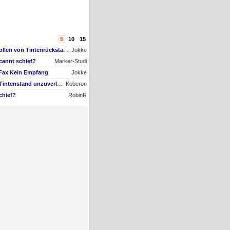
5
10
15
AW #9: Papiertransportrollen von Tintenrückständen befreien, aber womit?
Jokke
cannt schief?
Marker-Studi
 Fax Kein Empfang
Jokke
AW #22: Maxify GX4050 Tintenstand unzuverlässig + Nachfüll-Problem - Druckkopf in Gefahr
Koberon
chief?
RobinR