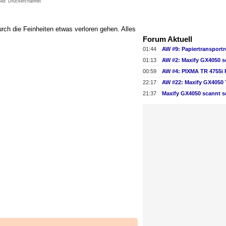
ild: Druckerchannel
urch die Feinheiten etwas verloren gehen. Alles
Forum Aktuell
01:44
01:13
AW #2: Maxify GX4050 s
00:59
AW #4: PIXMA TR 4755i
22:17
21:37
Maxify GX4050 scannt s