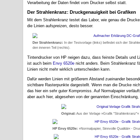
Verarbeitung der Daten findet vom Drucker selbst statt.
Der Strahlenkranz: Druckgenauigkeit bei Grafiken
Mit dem Strahlenkranz testet das Labor, wie genau die Drucker 
die Linien aufspreizen, desto besser.
Der Strahlenkranz:
In der Testvorlage (links) befindet sich der Strah
den inneren Teil (rechts).
Tintendrucker von HP neigen dazu, dass feinste Details und L
ist auch beim
Envy 6520e
nicht anders. Beim Strahlenkranz fä
Linien nicht mehr wirklich unterscheiden kann.
Dafür werden Linien mit größerem Abstand zueinander besonder
sichtbare Rasterpunkte dargestellt. Wenn man die Drucke nich
das hier ein sehr guter Kompromiss. Auf Normalpapier verläuft
aber auch hier, abgesehen von der genannten Einschränkung, 
Original:
Aus der Vorlage »Grafik "Strahlenkranz"« (
HP Envy 6520e:
»Normalpapier, Sinnvolle Qualität« - Dr