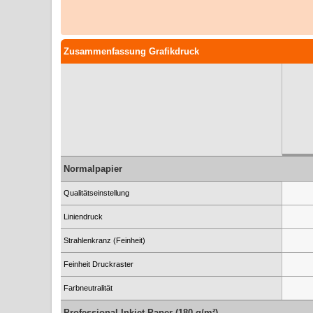
Zusammenfassung Grafikdruck
Normalpapier
Qualitätseinstellung
Liniendruck
Strahlenkranz (Feinheit)
Feinheit Druckraster
Farbneutralität
Professional Inkjet Paper (180 g/m²)