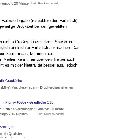
cktempo 5:20 Minuten.
Bild: Druckerchannel
ie Farbwiedergabe (respektive den Farbstich)
jeweilige Druckzeit bei den gewählten
hen nichts Großes auszusetzen. Sowohl auf
iglich ein leichter Farbstich ausmachen. Das
farben zum Einsatz kommen, die
 Medien kann man über den Treiber auch
ht es mit der Neutralität besser aus, jedoch
e (Mitte). Aus dieser scannt Druckerchannel einen
 6520e:
»Normalpapier, Sinnvolle Qualität«
empo 2:16 Minuten.
Bild: Druckerchannel
volle Qualität« -