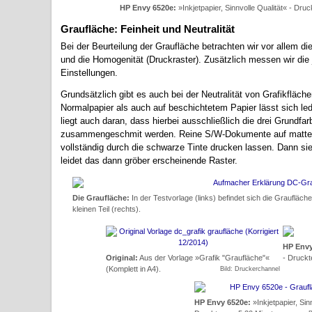
HP Envy 6520e:
»Inkjetpapier, Sinnvolle Qualität« - Dru
Graufläche: Feinheit und Neutralität
Bei der Beurteilung der Graufläche betrachten wir vor allem d
und die Homogenität (Druckraster). Zusätzlich messen wir die 
Einstellungen.
Grundsätzlich gibt es auch bei der Neutralität von Grafikfläc
Normalpapier als auch auf beschichtetem Papier lässt sich led
liegt auch daran, dass hierbei ausschließlich die drei Grund
zusammengeschmit werden. Reine S/W-Dokumente auf matten
vollständig durch die schwarze Tinte drucken lassen. Dann sie
leidet das dann gröber erscheinende Raster.
Die Graufläche:
In der Testvorlage (links) befindet sich die Graufläch
kleinen Teil (rechts).
HP Envy
Original:
Aus der Vorlage »Grafik "Graufläche"«
- Druckt
(Komplett in A4).
Bild: Druckerchannel
HP Envy 6520e:
»Inkjetpapier, Sinn