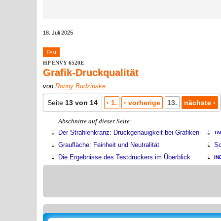
18. Juli 2025
Test
HP ENVY 6520E
Grafik-Druckqualität
von
Ronny Budzinske
Seite
13 von 14
‹ 1.
‹ vorherige
13.
nächste ›
Abschnitte auf dieser Seite:
Der Strahlenkranz: Druckgenauigkeit bei Grafiken
TA
Graufläche: Feinheit und Neutralität
Sc
Die Ergebnisse des Testdruckers im Überblick
IN