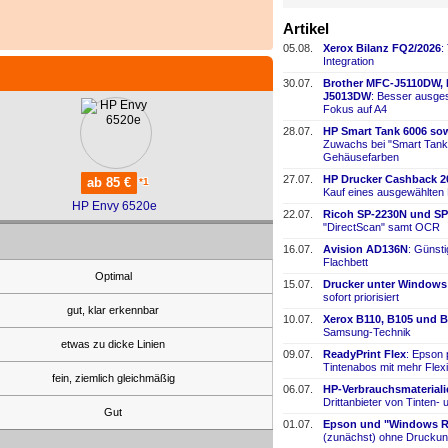
Artikel
05.08.
Xerox Bilanz FQ2/2026
:
Integration
30.07.
Brother MFC-
​J5110DW,
J5013DW
: Besser ausges
Fokus auf A4
28.07.
HP Smart Tank 6006 sow
Zuwachs bei "Smart Tank
Gehäusefarben
27.07.
HP Drucker Cashback 2
ab 85 €
*1
Kauf eines ausgewählten
HP Envy 6520e
22.07.
Ricoh SP-
​2230N und SP
"DirectScan" samt OCR
16.07.
Avision AD136N
: Günst
Flachbett
Optimal
15.07.
Drucker unter Windows
sofort priorisiert
gut, klar erkennbar
10.07.
Xerox B110, B105 und B
Samsung-
​Technik
etwas zu dicke Linien
09.07.
ReadyPrint Flex
: Epson 
Tintenabos mit mehr Flexi
fein, ziemlich gleichmäßig
06.07.
HP-
​Verbrauchsmaterial
Drittanbieter von Tinten-
​
Gut
01.07.
Epson und "Windows Re
(zunächst) ohne Druckun