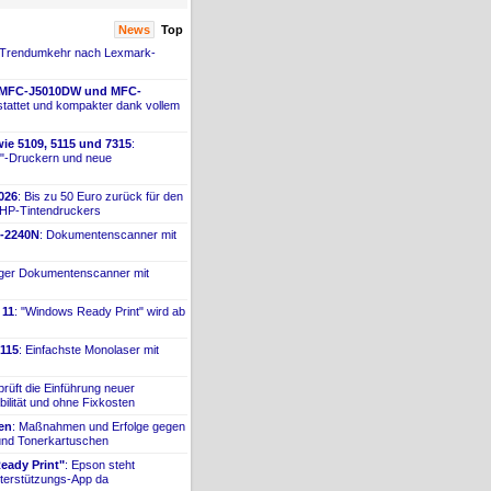
News
Top
 Trendumkehr nach Lexmark-
 MFC-
​J5010DW und MFC-
tattet und kompakter dank vollem
ie 5109, 5115 und 7315
:
"-
​Druckern und neue
026
: Bis zu 50 Euro zurück für den
 HP-
​Tintendruckers
-
​2240N
: Dokumentenscanner mit
iger Dokumentenscanner mit
 11
: "Windows Ready Print" wird ab
115
: Einfachste Monolaser mit
prüft die Einführung neuer
bilität und ohne Fixkosten
ien
: Maßnahmen und Erfolge gegen
 und Tonerkartuschen
ady Print"
: Epson steht
terstützungs-
​App da