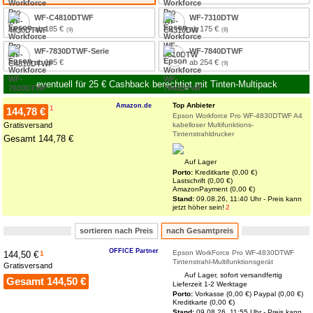
WF-C4810DTWF
WF-7310DTW
ab 185 €
ab 175 €
WF-7830DTWF-Serie
WF-7840DTWF
ab 195 €
ab 254 €
eventuell für 25 € Cashback berechtigt mit Tinten-Multipack
Top Anbieter
Amazon.de
1
144,78 €
Epson Workforce Pro WF-4830DTWF A4
Gratisversand
kabelloser Multifunktions-
Tintenstrahldrucker
Gesamt 144,78 €
Auf Lager
Porto:
Kreditkarte (0,00 €)
Lastschrift (0,00 €)
AmazonPayment (0,00 €)
Stand:
09.08.26, 11:40 Uhr - Preis kann
jetzt höher sein!
2
sortieren nach Preis
nach Gesamtpreis
OFFICE Partner
Epson WorkForce Pro WF-4830DTWF
144,50 €
1
Tintenstrahl-Multifunktionsgerät
Gratisversand
Auf Lager, sofort versandfertig
Gesamt 144,50 €
Lieferzeit 1-2 Werktage
Porto:
Vorkasse (0,00 €)
Paypal (0,00 €)
Kreditkarte (0,00 €)
Stand:
09.08.26, 11:55 Uhr - Preis kann