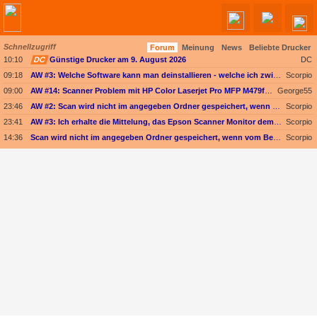
Schnellzugriff
Forum
Meinung
News
Beliebte Drucker
10:10
DC
Günstige Drucker am 9. August 2026
DC
09:18
AW #3: Welche Software kann man deinstallieren - welche ich zwingend erforderlich
Scorpio
09:00
AW #14: Scanner Problem mit HP Color Laserjet Pro MFP M479fdw
George55
23:46
AW #2: Scan wird nicht im angegeben Ordner gespeichert, wenn vom Bediendisplay gescannt wird
Scorpio
23:41
AW #3: Ich erhalte die Mittelung, das Epson Scanner Monitor demnächst nicht mehr vom Mac unterstützt wird
Scorpio
14:36
Scan wird nicht im angegeben Ordner gespeichert, wenn vom Bediendisplay gescannt wird
Scorpio