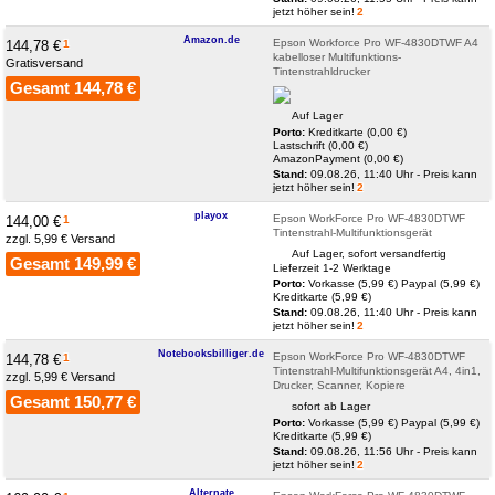
jetzt höher sein!
2
Amazon.de
Epson Workforce Pro WF-4830DTWF A4
144,78 €
1
kabelloser Multifunktions-
Gratisversand
Tintenstrahldrucker
Gesamt 144,78 €
Auf Lager
Porto:
Kreditkarte (0,00 €)
Lastschrift (0,00 €)
AmazonPayment (0,00 €)
Stand:
09.08.26, 11:40 Uhr - Preis kann
jetzt höher sein!
2
playox
Epson WorkForce Pro WF-4830DTWF
144,00 €
1
Tintenstrahl-Multifunktionsgerät
zzgl. 5,99 € Versand
Auf Lager, sofort versandfertig
Gesamt 149,99 €
Lieferzeit 1-2 Werktage
Porto:
Vorkasse (5,99 €)
Paypal (5,99 €)
Kreditkarte (5,99 €)
Stand:
09.08.26, 11:40 Uhr - Preis kann
jetzt höher sein!
2
Notebooksbillig­er.de
Epson WorkForce Pro WF-4830DTWF
144,78 €
1
Tintenstrahl-Multifunktionsgerät A4, 4in1,
zzgl. 5,99 € Versand
Drucker, Scanner, Kopiere
Gesamt 150,77 €
sofort ab Lager
Porto:
Vorkasse (5,99 €)
Paypal (5,99 €)
Kreditkarte (5,99 €)
Stand:
09.08.26, 11:56 Uhr - Preis kann
jetzt höher sein!
2
Alternate