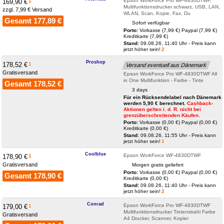
Epson WorkForce Pro WF-4830DTWF,
169,90 €
1
Multifunktionsdrucker schwarz, USB, LAN,
zzgl. 7,99 € Versand
WLAN, Scan, Kopie, Fax, Du
Gesamt 177,89 €
Sofort verfügbar
Porto:
Vorkasse (7,99 €)
Paypal (7,99 €)
Kreditkarte (7,99 €)
Stand:
09.08.26, 11:40 Uhr - Preis kann
jetzt höher sein!
2
Proshop
178,52 €
1
Versand eventuell aus Dänemark
Gratisversand
Epson WorkForce Pro WF-4830DTWF All
in One Multifunktion - Farbe - Tinte
Gesamt 178,52 €
3 days
Für ein Rücksendelabel nach Dänemark
werden 5,90 € berechnet.
Cashback-
Aktionen gelten i. d. R. nicht bei
grenzüberschreitenden Käufen.
Porto:
Vorkasse (0,00 €)
Paypal (0,00 €)
Kreditkarte (0,00 €)
Stand:
09.08.26, 11:55 Uhr - Preis kann
jetzt höher sein!
2
Coolblue
Epson WorkForce WF-4830DTWF
178,90 €
1
Gratisversand
Morgen gratis geliefert
Porto:
Vorkasse (0,00 €)
Paypal (0,00 €)
Gesamt 178,90 €
Kreditkarte (0,00 €)
Stand:
09.08.26, 11:40 Uhr - Preis kann
jetzt höher sein!
2
Conrad
Epson WorkForce Pro WF-4830DTWF
179,00 €
1
Multifunktionsdrucker Tintenstrahl Farbe
Gratisversand
A4 Drucker, Scanner, Kopier