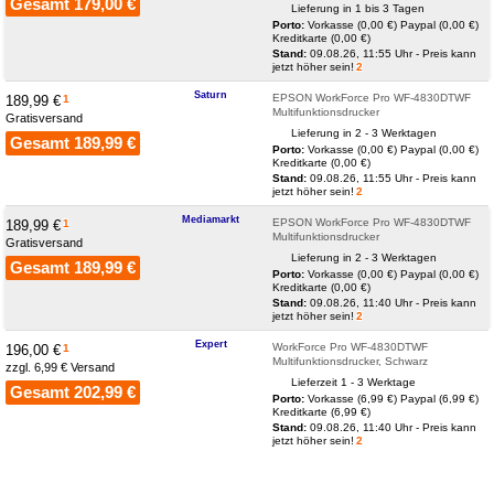
Gesamt 179,00 €
Lieferung in 1 bis 3 Tagen
Porto:
Vorkasse (0,00 €)
Paypal (0,00 €)
Kreditkarte (0,00 €)
Stand:
09.08.26, 11:55 Uhr - Preis kann
jetzt höher sein!
2
Saturn
EPSON WorkForce Pro WF-4830DTWF
189,99 €
1
Multifunktionsdrucker
Gratisversand
Lieferung in 2 - 3 Werktagen
Gesamt 189,99 €
Porto:
Vorkasse (0,00 €)
Paypal (0,00 €)
Kreditkarte (0,00 €)
Stand:
09.08.26, 11:55 Uhr - Preis kann
jetzt höher sein!
2
Mediamarkt
EPSON WorkForce Pro WF-4830DTWF
189,99 €
1
Multifunktionsdrucker
Gratisversand
Lieferung in 2 - 3 Werktagen
Gesamt 189,99 €
Porto:
Vorkasse (0,00 €)
Paypal (0,00 €)
Kreditkarte (0,00 €)
Stand:
09.08.26, 11:40 Uhr - Preis kann
jetzt höher sein!
2
Expert
WorkForce Pro WF-4830DTWF
196,00 €
1
Multifunktionsdrucker, Schwarz
zzgl. 6,99 € Versand
Lieferzeit 1 - 3 Werktage
Gesamt 202,99 €
Porto:
Vorkasse (6,99 €)
Paypal (6,99 €)
Kreditkarte (6,99 €)
Stand:
09.08.26, 11:40 Uhr - Preis kann
jetzt höher sein!
2