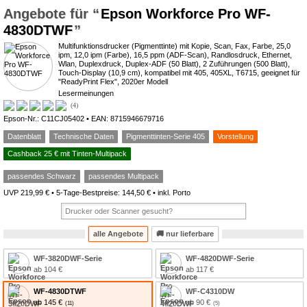
Epson Workforce Pro WF-
4830DTWF
Multifunktionsdrucker (Pigmenttinte) mit Kopie, Scan, Fax, Farbe, 25,0
ipm, 12,0 ipm (Farbe), 16,5 ppm (ADF-Scan), Randlosdruck, Ethernet,
Wlan, Duplexdruck, Duplex-ADF (50 Blatt), 2 Zuführungen (500 Blatt),
Touch-Display (10,9 cm), kompatibel mit 405, 405XL, T6715, geeignet für
"ReadyPrint Flex", 2020er Modell
Lesermeinungen
3.8*
4
Epson-Nr.: C11CJ05402 • EAN: 8715946679716
Datenblatt
Technische Daten
Pigmenttinten-Serie 405
Vorstellung
Cashback 25 € mit Tinten-Multipack
passendes Schwarz
passendes Multipack
UVP 219,99 € • 5-Tage-Bestpreise: 144,50 € • inkl. Porto
alle Angebote
🚚
nur lieferbare
WF-3820DWF-Serie
WF-4820DWF-Serie
ab 104 €
ab 117 €
WF-4830DTWF
WF-C4310DW
ab 145 €
ab 90 €