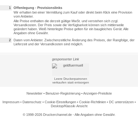
1
Offenlegung - Provisionslinks
Wir erhalten bei einer Vermittlung zum Kauf oder direkt beim Klick eine Provision
vom Anbieter.
Alle Preise enthalten die derzeit gültige MwSt. und verstehen sich zzgl.
Versandkosten. Der Preis sowie die Verfügbarkeit können sich mittlerweile
geändert haben. Weiß hinterlegte Preise gelten für ein baugleiches Gerät. Alle
Angaben ohne Gewähr.
2
Daten vom Anbieter. Zwischenzeitliche Änderung des Preises, der Rangfolge, der
Lieferzeit und der Versandkosten sind möglich.
gesponserter Link
Leere Druckerpatronen
verkaufen statt entsorgen
Newsletter
•
Benutzer-Registrierung
•
Anzeigen-Preisliste
Impressum
•
Datenschutz
•
Cookie-Einstellungen
•
Cookie-Richtlinien
•
DC unterstützen
•
Desktop/Klassik-Ansicht
© 1998-2026 Druckerchannel.de - Alle Angaben ohne Gewähr.