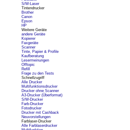
S/W-Laser
Tintendrucker
Brother
Canon
Epson
HP
Weitere Geräte
andere Geräte
Kopierer
Faxgeräte
Scanner
Tinte, Papier & Profile
Kaufberatung
Lesermeinungen
Offtopic
Refill
Frage zu den Tests
Schnellzugriff
Alle Drucker
Multifunktionsdrucker
Drucker ohne Scanner
A3-Drucker (Überformat)
S/W-Drucker
Farb-Drucker
Fotodrucker
Drucker mit Cashback
Neuvorstellungen
Farblaser-Drucker
Alle Farblaserdrucker
Multifunktion