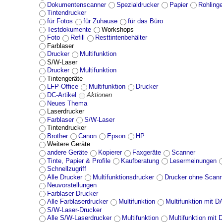
Dokumentenscanner
Spezialdrucker
Papier
Rohling
Tintendrucker
für Fotos
für Zuhause
für das Büro
Testdokumente
Workshops
Foto
Refill
Resttintenbehälter
Farblaser
Drucker
Multifunktion
S/W-Laser
Drucker
Multifunktion
Tintengeräte
LFP-Office
Multifunktion
Drucker
DC-Artikel
Aktionen
Neues Thema
Laserdrucker
Farblaser
S/W-Laser
Tintendrucker
Brother
Canon
Epson
HP
Weitere Geräte
andere Geräte
Kopierer
Faxgeräte
Scanner
Tinte, Papier & Profile
Kaufberatung
Lesermeinungen
Schnellzugriff
Alle Drucker
Multifunktionsdrucker
Drucker ohne Scan
Neuvorstellungen
Farblaser-Drucker
Alle Farblaserdrucker
Multifunktion
Multifunktion mit 
S/W-Laser-Drucker
Alle S/W-Laserdrucker
Multifunktion
Multifunktion mit