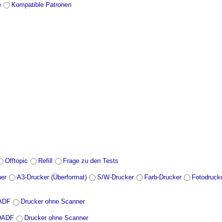
e
Kompatible Patronen
Offtopic
Refill
Frage zu den Tests
ner
A3-Drucker (Überformat)
S/W-Drucker
Farb-Drucker
Fotodruck
DADF
Drucker ohne Scanner
 DADF
Drucker ohne Scanner