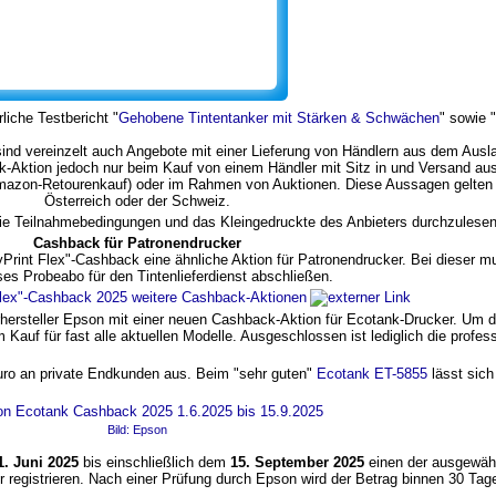
liche Testbericht "
Gehobene Tintentanker mit Stärken & Schwächen
" sowie "
ind vereinzelt auch Angebote mit einer Lieferung von Händlern aus dem Auslan
k-Aktion jedoch nur beim Kauf von einem Händler mit Sitz in und Versand au
mazon-Retourenkauf) oder im Rahmen von Auktionen. Diese Aussagen gelten
Österreich oder der Schweiz.
die Teilnahmebedingungen und das Kleingedruckte des Anbieters durchzulesen
Cashback für Patronendrucker
Print Flex"-Cashback eine ähnliche Aktion für Patronendrucker. Bei dieser m
ses Probeabo für den Tintenlieferdienst abschließen.
lex"-Cashback 2025
weitere Cashback-Aktionen
hersteller Epson mit einer neuen Cashback-Aktion für Ecotank-Drucker. Um d
uf für fast alle aktuellen Modelle. Ausgeschlossen ist lediglich die profess
uro an private Endkunden aus. Beim "sehr guten"
Ecotank ET-5855
lässt sich
Bild: Epson
1. Juni 2025
bis einschließlich dem
15. September 2025
einen der ausgewähl
ür registrieren. Nach einer Prüfung durch Epson wird der Betrag binnen 30 T