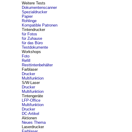
Weitere Tests
Dokumentenscanner
Spezialdrucker
Papier
Rohlinge
Kompatible Patronen
Tintendrucker
für Fotos
für Zuhause
für das Büro
Testdokumente
Workshops
Foto
Refill
Resttintenbehälter
Farblaser
Drucker
Multifunktion
S/W-Laser
Drucker
Multifunktion
Tintengeräte
LFP-Office
Multifunktion
Drucker
DC-Artikel
Aktionen
Neues Thema
Laserdrucker
Farblaser