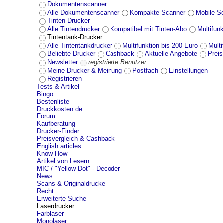
Dokumentenscanner
Alle Dokumentenscanner
Kompakte Scanner
Mobile S
Tinten-Drucker
Alle Tintendrucker
Kompatibel mit Tinten-Abo
Multifunk
Tintentank-Drucker
Alle Tintentankdrucker
Multifunktion bis 200 Euro
Mult
Beliebte Drucker
Cashback
Aktuelle Angebote
Preis
Newsletter
registrierte Benutzer
Meine Drucker & Meinung
Postfach
Einstellungen
Registrieren
Tests & Artikel
Bingo
Bestenliste
Druckkosten.de
Forum
Kaufberatung
Drucker-Finder
Preisvergleich & Cashback
English articles
Know-How
Artikel von Lesern
MIC / "Yellow Dot" - Decoder
News
Scans & Originaldrucke
Recht
Erweiterte Suche
Laserdrucker
Farblaser
Monolaser