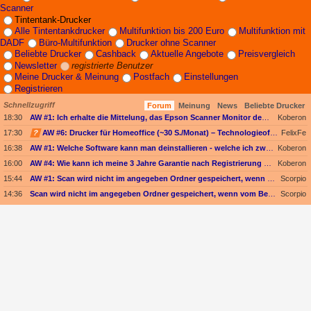
Scanner
Tintentank-Drucker
Alle Tintentankdrucker
Multifunktion bis 200 Euro
Multifunktion mit
DADF
Büro-Multifunktion
Drucker ohne Scanner
Beliebte Drucker
Cashback
Aktuelle Angebote
Preisvergleich
Newsletter
registrierte Benutzer
Meine Drucker & Meinung
Postfach
Einstellungen
Registrieren
Schnellzugriff
Forum
Meinung
News
Beliebte Drucker
18:30
AW #1: Ich erhalte die Mittelung, das Epson Scanner Monitor demnächst nicht mehr vom Mac unterstützt wird
Koberon
17:30
?
AW #6: Drucker für Homeoffice (~30 S./Monat) – Technologieoffen (Duplex-Scan ODER nur Kopieren)
FelixFe
16:38
AW #1: Welche Software kann man deinstallieren - welche ich zwingend erforderlich
Koberon
16:00
AW #4: Wie kann ich meine 3 Jahre Garantie nach Registrierung prüfen?
Koberon
15:44
AW #1: Scan wird nicht im angegeben Ordner gespeichert, wenn vom Bediendisplay gescannt wird
Scorpio
14:36
Scan wird nicht im angegeben Ordner gespeichert, wenn vom Bediendisplay gescannt wird
Scorpio