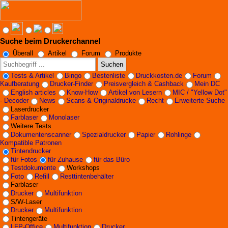
Suche beim Druckerchannel
Angebote werden geladen...
Überall
Artikel
Forum
Produkte
Suchen
Tests & Artikel
Bingo
Bestenliste
Druckkosten.de
Forum
Kaufberatung
Drucker-Finder
Preisvergleich & Cashback
Mein DC
English articles
Know-How
Artikel von Lesern
MIC / "Yellow Dot"
- Decoder
News
Scans & Originaldrucke
Recht
Erweiterte Suche
Laserdrucker
Farblaser
Monolaser
Weitere Tests
Dokumentenscanner
Spezialdrucker
Papier
Rohlinge
Kompatible Patronen
Tintendrucker
für Fotos
für Zuhause
für das Büro
Testdokumente
Workshops
Foto
Refill
Resttintenbehälter
Farblaser
Drucker
Multifunktion
S/W-Laser
Drucker
Multifunktion
Tintengeräte
LFP-Office
Multifunktion
Drucker