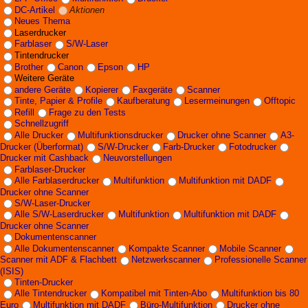
DC-Artikel
Aktionen
Neues Thema
Laserdrucker
Farblaser
S/W-Laser
Tintendrucker
Brother
Canon
Epson
HP
Weitere Geräte
andere Geräte
Kopierer
Faxgeräte
Scanner
Tinte, Papier & Profile
Kaufberatung
Lesermeinungen
Offtopic
Refill
Frage zu den Tests
Schnellzugriff
Alle Drucker
Multifunktionsdrucker
Drucker ohne Scanner
A3-
Drucker (Überformat)
S/W-Drucker
Farb-Drucker
Fotodrucker
Drucker mit Cashback
Neuvorstellungen
Farblaser-Drucker
Alle Farblaserdrucker
Multifunktion
Multifunktion mit DADF
Drucker ohne Scanner
S/W-Laser-Drucker
Alle S/W-Laserdrucker
Multifunktion
Multifunktion mit DADF
Drucker ohne Scanner
Dokumentenscanner
Alle Dokumentenscanner
Kompakte Scanner
Mobile Scanner
Scanner mit ADF & Flachbett
Netzwerkscanner
Professionelle Scanner
(ISIS)
Tinten-Drucker
Alle Tintendrucker
Kompatibel mit Tinten-Abo
Multifunktion bis 80
Euro
Multifunktion mit DADF
Büro-Multifunktion
Drucker ohne