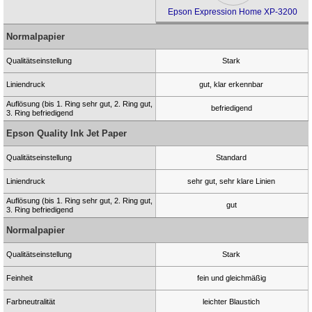
Epson Expression Home XP-3200
Normalpapier
Qualitätseinstellung
Stark
Liniendruck
gut, klar erkennbar
Auflösung (bis 1. Ring sehr gut, 2. Ring gut,
befriedigend
3. Ring befriedigend
Epson Quality Ink Jet Paper
Qualitätseinstellung
Standard
Liniendruck
sehr gut, sehr klare Linien
Auflösung (bis 1. Ring sehr gut, 2. Ring gut,
gut
3. Ring befriedigend
Normalpapier
Qualitätseinstellung
Stark
Feinheit
fein und gleichmäßig
Farbneutralität
leichter Blaustich