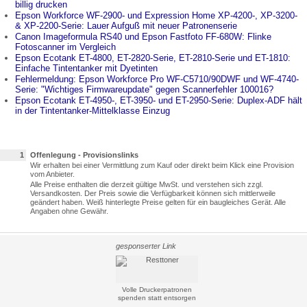
billig drucken
Epson Workforce WF-2900- und Expression Home XP-4200-, XP-3200-
& XP-2200-Serie: Lauer Aufguß mit neuer Patronenserie
Canon Imageformula RS40 und Epson Fastfoto FF-680W: Flinke
Fotoscanner im Vergleich
Epson Ecotank ET-4800, ET-2820-Serie, ET-2810-Serie und ET-1810:
Einfache Tintentanker mit Dyetinten
Fehlermeldung: Epson Workforce Pro WF-C5710/90DWF und WF-4740-
Serie: "Wichtiges Firmwareupdate" gegen Scannerfehler 100016?
Epson Ecotank ET-4950-, ET-3950- und ET-2950-Serie: Duplex-ADF hält
in der Tintentanker-Mittelklasse Einzug
1
Offenlegung - Provisionslinks
Wir erhalten bei einer Vermittlung zum Kauf oder direkt beim Klick eine Provision
vom Anbieter.
Alle Preise enthalten die derzeit gültige MwSt. und verstehen sich zzgl.
Versandkosten. Der Preis sowie die Verfügbarkeit können sich mittlerweile
geändert haben. Weiß hinterlegte Preise gelten für ein baugleiches Gerät. Alle
Angaben ohne Gewähr.
gesponserter Link
Volle Druckerpatronen
spenden statt entsorgen