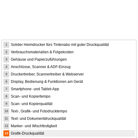
Solider Heimdrucker fürs Tintenabo mit guter Druckqualität
1
Verbrauchsmaterialien & Folgekosten
2
Gehäuse und Papierzuführungen
3
Anschlüsse, Scanner & ADF-Einzug
4
Druckertreiber, Scannertreiber & Webserver
5
Display, Bedienung & Funktionen am Gerät
6
Smartphone- und Tablet-App
7
Scan- und Kopiertempo
8
Scan- und Kopierqualität
9
Text-, Grafik- und Fotodrucktempo
10
Text- und Dokumentdruckqualität
11
Marker- und Wischfestigkeit
12
Grafik-Druckqualität
13