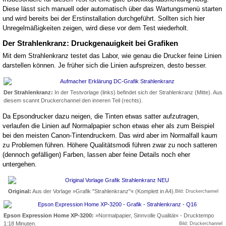
Diese lässt sich manuell oder automatisch über das Wartungsmenü starten
und wird bereits bei der Erstinstallation durchgeführt. Sollten sich hier
Unregelmäßigkeiten zeigen, wird diese vor dem Test wiederholt.
Der Strahlenkranz: Druckgenauigkeit bei Grafiken
Mit dem Strahlenkranz testet das Labor, wie genau die Drucker feine Linien
darstellen können. Je früher sich die Linien aufspreizen, desto besser.
Der Strahlenkranz:
In der Testvorlage (links) befindet sich der Strahlenkranz (Mitte). Aus
diesem scannt Druckerchannel den inneren Teil (rechts).
Da Epsondrucker dazu neigen, die Tinten etwas satter aufzutragen,
verlaufen die Linien auf Normalpapier schon etwas eher als zum Beispiel
bei den meisten Canon-Tintendruckern. Das wird aber im Normalfall kaum
zu Problemen führen. Höhere Qualitätsmodi führen zwar zu noch satteren
(dennoch gefälligen) Farben, lassen aber feine Details noch eher
untergehen.
Original:
Aus der Vorlage »Grafik "Strahlenkranz"« (Komplett in A4).
Bild: Druckerchannel
Epson Expression Home XP-3200:
»Normalpapier, Sinnvolle Qualität« - Drucktempo
1:18 Minuten.
Bild: Druckerchannel