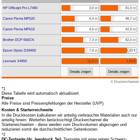
HP Officejet Pro L7480
3,0 ct
81,0 ct
Canon Pixma MP520
4,4 ct
48,7 ct
Canon Pixma MP610
4,5 ct
42,0 ct
Brother DCP-560CN
7,3 ct
82,0 ct
Epson Stylus DX8400
7,9 ct
1,20 €
Lexmark X4850
12,4 ct
1,63 €
Details zeigen
Details zeigen
© Druckerchannel
*1
Diese Tabelle wird automatisch aktualisiert.
Preise
Alle Preise sind Preisempfehlungen der Hersteller (UVP).
Kosten & Starterreichweite
In die Druckkosten kalkulieren wir anteilig verbrauchte Materialien auch nur
anteilig hinein. Weiterhin berücksichtigt Druckerchannel die
Starterreichweiten - diese werden vom Druckvolumen abgezogen und
reduzieren somit die durchschnittlichen Seitenkosten.
*2
DC-Textseite (dc_leerdruck_5p)
: Textseite mit einer reinen Schwarz-