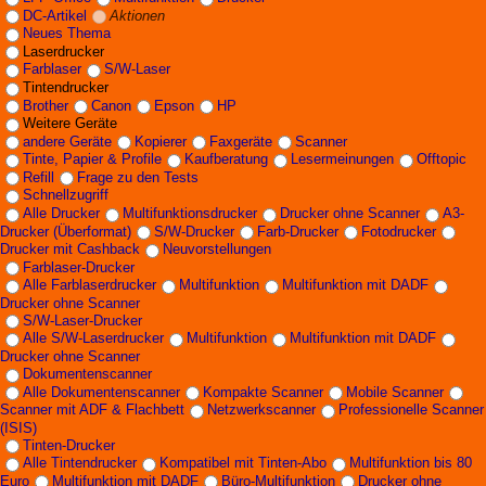
DC-Artikel
Aktionen
Neues Thema
Laserdrucker
Farblaser
S/W-Laser
Tintendrucker
Brother
Canon
Epson
HP
Weitere Geräte
andere Geräte
Kopierer
Faxgeräte
Scanner
Tinte, Papier & Profile
Kaufberatung
Lesermeinungen
Offtopic
Refill
Frage zu den Tests
Schnellzugriff
Alle Drucker
Multifunktionsdrucker
Drucker ohne Scanner
A3-
Drucker (Überformat)
S/W-Drucker
Farb-Drucker
Fotodrucker
Drucker mit Cashback
Neuvorstellungen
Farblaser-Drucker
Alle Farblaserdrucker
Multifunktion
Multifunktion mit DADF
Drucker ohne Scanner
S/W-Laser-Drucker
Alle S/W-Laserdrucker
Multifunktion
Multifunktion mit DADF
Drucker ohne Scanner
Dokumentenscanner
Alle Dokumentenscanner
Kompakte Scanner
Mobile Scanner
Scanner mit ADF & Flachbett
Netzwerkscanner
Professionelle Scanner
(ISIS)
Tinten-Drucker
Alle Tintendrucker
Kompatibel mit Tinten-Abo
Multifunktion bis 80
Euro
Multifunktion mit DADF
Büro-Multifunktion
Drucker ohne