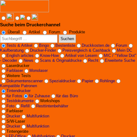
Suche beim Druckerchannel
Angebote werden geladen...
Überall
Artikel
Forum
Produkte
Suchen
Tests & Artikel
Bingo
Bestenliste
Druckkosten.de
Forum
Kaufberatung
Drucker-Finder
Preisvergleich & Cashback
Mein DC
English articles
Know-How
Artikel von Lesern
MIC / "Yellow Dot"
- Decoder
News
Scans & Originaldrucke
Recht
Erweiterte Suche
Laserdrucker
Farblaser
Monolaser
Weitere Tests
Dokumentenscanner
Spezialdrucker
Papier
Rohlinge
Kompatible Patronen
Tintendrucker
für Fotos
für Zuhause
für das Büro
Testdokumente
Workshops
Foto
Refill
Resttintenbehälter
Farblaser
Drucker
Multifunktion
S/W-Laser
Drucker
Multifunktion
Tintengeräte
LFP-Office
Multifunktion
Drucker