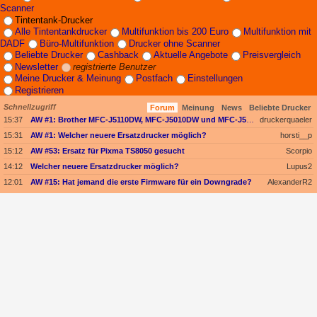
Scanner
Tintentank-Drucker
Alle Tintentankdrucker
Multifunktion bis 200 Euro
Multifunktion mit
DADF
Büro-Multifunktion
Drucker ohne Scanner
Beliebte Drucker
Cashback
Aktuelle Angebote
Preisvergleich
Newsletter
registrierte Benutzer
Meine Drucker & Meinung
Postfach
Einstellungen
Registrieren
Schnellzugriff
Forum
Meinung
News
Beliebte Drucker
15:37
AW #1: Brother MFC-J5110DW, MFC-J5010DW und MFC-J5013DW - Besser ausgestattet und kompakter dank vollem Fokus auf A4
druckerquaeler
15:31
AW #1: Welcher neuere Ersatzdrucker möglich?
horsti__p
15:12
AW #53: Ersatz für Pixma TS8050 gesucht
Scorpio
14:12
Welcher neuere Ersatzdrucker möglich?
Lupus2
12:01
AW #15: Hat jemand die erste Firmware für ein Downgrade?
AlexanderR2