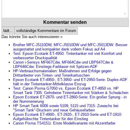
Kommentar senden
lädt...
vollständige Kommentare im Forum
Das könnte Sie auch interessieren »
Brother MFC-J5110DW, MFC-J5010DW und MFC-J5013DW: Besser
ausgestattet und kompakter dank vollem Fokus auf A4
Test: Epson Ecotank ET-4950: Tintentanker mit viel Komfort und
verbesserter Druckqualität
Canon i-Sensys MF667Cdw, MF664Cdw und LBP647Cdw &
LBP646Cdw: Einstiegs-Farblaser mit Spitzen-ADF
HP-Verbrauchsmaterialien: Maßnahmen und Erfolge gegen
Drittanbieter von Tinten- und Tonerkartuschen
Epson Ecotank ET-4950-, ET-3950- und ET-2950-Serie: Duplex-ADF
hält in der Tintentanker-Mittelklasse Einzug
Test: Canon Pixma G7050 vs. Epson Ecotank ET-4850 vs. HP
Smart Tank 7305: Gehobene Tintentanker mit Stärken & Schwächen
Epson Ecotank ET-2870- und ET-2860-Serie: Ein großer Sprung - in
der Nummerierung
HP Smart Tank 6006 sowie 5109, 5115 und 7315: Zuwachs bei
"Smart Tank"-Druckern und neue Gehäusefarben
Epson Ecotank ET-4900-, ET-2920-, ET-2910-Serie und ET-1910:
Aufgehübschte Tintentanker für den Einstieg
Canon Pixma TS4151i: Erste Modellvariante mit Akzentfarbe