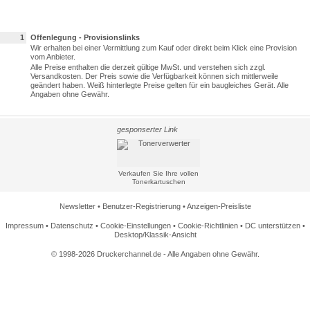
1
Offenlegung - Provisionslinks
Wir erhalten bei einer Vermittlung zum Kauf oder direkt beim Klick eine Provision
vom Anbieter.
Alle Preise enthalten die derzeit gültige MwSt. und verstehen sich zzgl.
Versandkosten. Der Preis sowie die Verfügbarkeit können sich mittlerweile
geändert haben. Weiß hinterlegte Preise gelten für ein baugleiches Gerät. Alle
Angaben ohne Gewähr.
gesponserter Link
Verkaufen Sie Ihre vollen
Tonerkartuschen
Newsletter
•
Benutzer-Registrierung
•
Anzeigen-Preisliste
Impressum
•
Datenschutz
•
Cookie-Einstellungen
•
Cookie-Richtlinien
•
DC unterstützen
•
Desktop/Klassik-Ansicht
© 1998-2026 Druckerchannel.de - Alle Angaben ohne Gewähr.