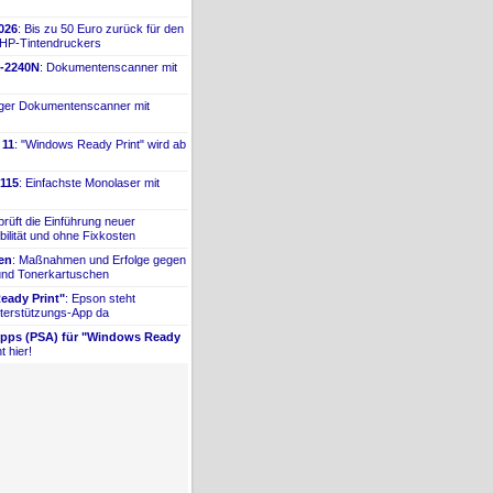
026
: Bis zu 50 Euro zurück für den
 HP-
​Tintendruckers
-
​2240N
: Dokumentenscanner mit
iger Dokumentenscanner mit
 11
: "Windows Ready Print" wird ab
115
: Einfachste Monolaser mit
prüft die Einführung neuer
bilität und ohne Fixkosten
ien
: Maßnahmen und Erfolge gegen
 und Tonerkartuschen
ady Print"
: Epson steht
terstützungs-
​App da
Apps (PSA) für "Windows Ready
t hier!