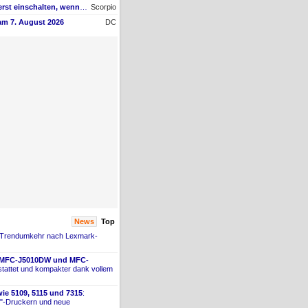
Muss man den ET-4950 erst einschalten, wenn man vom Mac drucken möchte?
Scorpio
am 7. August 2026
DC
News
Top
 Trendumkehr nach Lexmark-
 MFC-
​J5010DW und MFC-
tattet und kompakter dank vollem
ie 5109, 5115 und 7315
:
"-
​Druckern und neue