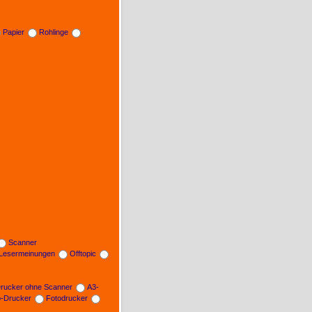
Papier
Rohlinge
Scanner
Lesermeinungen
Offtopic
rucker ohne Scanner
A3-
b-Drucker
Fotodrucker