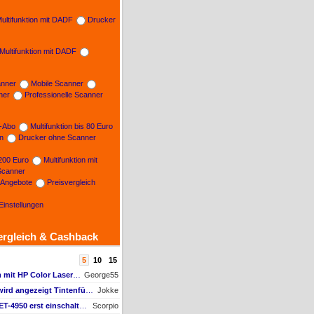
ultifunktion mit DADF
Drucker
Multifunktion mit DADF
nner
Mobile Scanner
ner
Professionelle Scanner
n-Abo
Multifunktion bis 80 Euro
on
Drucker ohne Scanner
 200 Euro
Multifunktion mit
Scanner
e Angebote
Preisvergleich
Einstellungen
ergleich & Cashback
5
10
15
AW #9: Scanner Problem mit HP Color Laserjet Pro MFP M479fdw
George55
AW #2: Tintenfüllstand wird angezeigt Tintenfüllstand wird angezeigt, aber unter Druckkopf-Status --
Jokke
AW #10: Muss man den ET-4950 erst einschalten, wenn man vom Mac drucken möchte?
Scorpio