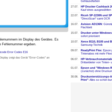
Gehäusefarben
27.07.
HP Drucker Cashback 2
Kauf eines ausgewählten
22.07.
Ricoh SP-
​2230N und SP
"DirectScan" samt OCR
16.07.
Avision AD136N
: Günst
Flachbett
15.07.
Drucker unter Windows
sofort priorisiert
hlernummern im Display des Gerätes. Es
10.07.
Xerox B110, B105 und B
die Fehlernummer ergeben.
Samsung-
​Technik
09.07.
ReadyPrint Flex
: Epson 
Tintenabos mit mehr Flexi
 Display zeigt das Gerät "Error-Codes" an
06.07.
HP-
​Verbrauchsmaterial
Drittanbieter von Tinten-
​
01.07.
Epson und "Windows Re
(zunächst) ohne Druckun
30.06.
Druckunterstützungs-
​
Print"
: Alles so schön bun