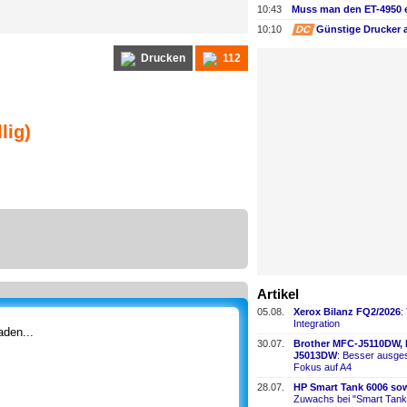
10:43
10:10
DC
Günstige Drucker 
Drucken
112
lig)
Artikel
05.08.
Xerox Bilanz FQ2/2026
:
Integration
den...
30.07.
Brother MFC-
​J5110DW,
J5013DW
: Besser ausges
Fokus auf A4
28.07.
HP Smart Tank 6006 sow
Zuwachs bei "Smart Tank