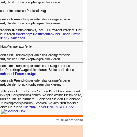
rät, die den Druckkopfwagen blockieren.
ensor im hinteren Papiereinzug.
finden sich Fremdkörper oder das orangefarbene
rät, die den Druckkopfwagen blockieren.
hälters (Resttintentanks) hat 100 Prozent erreicht. Der
he unseren
Workshop: Resttintentank bei Canon Pixma
iP7250 tauschen
.
kkopftemperaturfehler.
finden sich Fremdkörper oder das orangefarbene
rät, die den Druckkopfwagen blockieren.
finden sich Fremdkörper oder das orangefarbene
den Druckkopfwagen blockieren. Siehe auch diese
rchannel-Forenbeiträge
.
finden sich Fremdkörper oder das orangefarbene
rät, die den Druckkopfwagen blockieren.
en Netzstecker. Schieben Sie den Druckkopf von Hand
uckkopf-Parkposition) finden Sie eine weiße Plastiknase,
rücken, bis sie einrastet. Schieben Sie den Druckkopf
Druckkopfparkposition. Stecken Sie den Netzstecker
ucker ein. Siehe
Bild zum Fehler B201 / 6A00 / P22
.
© Druckerchannel