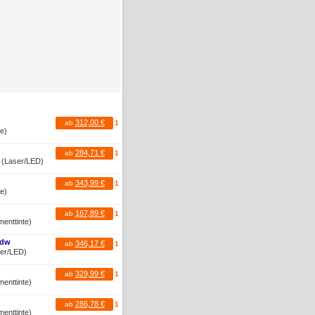
312,00 €
ab
1
te)
284,71 €
ab
1
r (Laser/LED)
343,99 €
ab
1
te)
167,89 €
ab
1
menttinte)
Cdw
346,17 €
ab
1
ser/LED)
329,99 €
ab
1
menttinte)
286,78 €
ab
1
menttinte)