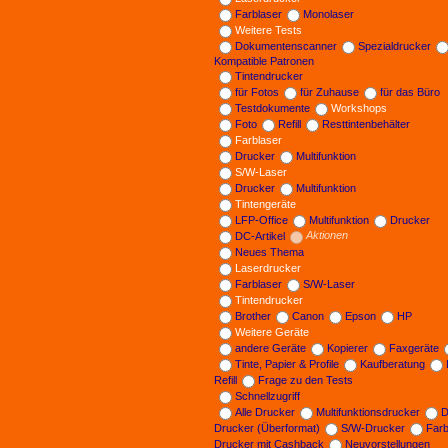
Farblaser
Monolaser
Weitere Tests
Dokumentenscanner
Spezialdrucker
Kompatible Patronen
Tintendrucker
für Fotos
für Zuhause
für das Büro
Testdokumente
Workshops
Foto
Refill
Resttintenbehälter
Farblaser
Drucker
Multifunktion
S/W-Laser
Drucker
Multifunktion
Tintengeräte
LFP-Office
Multifunktion
Drucker
DC-Artikel
Aktionen
Neues Thema
Laserdrucker
Farblaser
S/W-Laser
Tintendrucker
Brother
Canon
Epson
HP
Weitere Geräte
andere Geräte
Kopierer
Faxgeräte
Tinte, Papier & Profile
Kaufberatung
Refill
Frage zu den Tests
Schnellzugriff
Alle Drucker
Multifunktionsdrucker
D
Drucker (Überformat)
S/W-Drucker
Far
Drucker mit Cashback
Neuvorstellungen