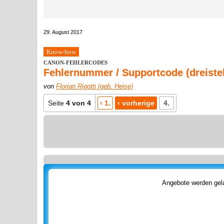
29. August 2017
Know-how
CANON-FEHLERCODES
Fehlernummer / Supportcode (dreistel
von
Florian Rigotti (geb. Heise)
Seite
4 von 4
‹ 1.
‹ vorherige
4.
Angebote werden gela