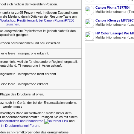
ndet sich nicht in der korrekten Position.
Canon Pixma TS7750i
Multifunktionsdrucker (Tin
entank) ist zu 95 Prozent voll. In diesem Zustand kann
n die Meldung durch Drücken der Resume-Taste am
n
Workshop: Resttintentank bei Canon Pixma iP7250
Canon i-Sensys MF752C
tauschen
.
Multifunktionsdrucker (La
das ausgewählte Papierformat ist jedoch nicht für den
HP Color Laserjet Pro 
plexdruck geeignet.
Multifunktionsdrucker (La
patronen herausnehmen und neu einsetzen.
 eine leere Tintenpatrone erkannt.
rone nicht, weil sie für eine andere Region hergestellt
eutschland, Tintenpatrone in Asien gekauft.
ingesetzte Tintenpatrone nicht erkannt.
 eine leere Tintenpatrone erkannt.
Klappe des Druckers ist offen.
z noch im Gerät, der bei der Erstinstallation entfernt
werden muss.
sichtiges Band mit vertikalen Streifen hinter dem
 Encoderband verschmutzt - reinigen Sie es mit einem
coderstreifen und Encoderrad
und
 im Druckerchannel-Forum
.
finden sich Fremdkörper oder das orangefarbene