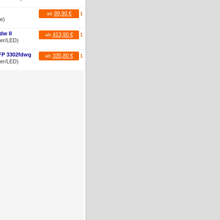
99,90 €
ab
1
te)
dw II
413,90 €
ab
1
ser/LED)
MFP 3302fdwg
335,80 €
ab
1
ser/LED)