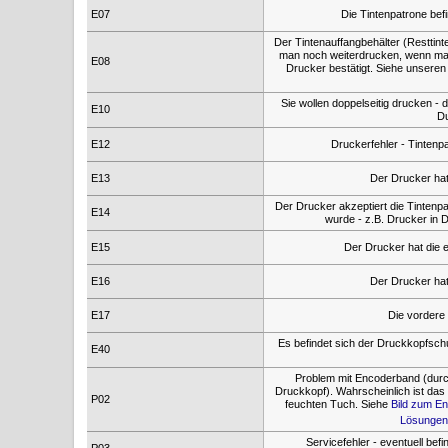
E07
Die Tintenpatrone befi
Der Tintenauffangbehälter (Resttint
man noch weiterdrucken, wenn ma
E08
Drucker bestätigt. Siehe unsere
Sie wollen doppelseitig drucken - 
E10
Du
E12
Druckerfehler - Tinten
E13
Der Drucker hat
Der Drucker akzeptiert die Tintenpat
E14
wurde - z.B. Drucker in D
E15
Der Drucker hat die e
E16
Der Drucker hat
E17
Die vordere 
Es befindet sich der Druckkopfschut
E40
Problem mit Encoderband (durch
Druckkopf). Wahrscheinlich ist das
P02
feuchten Tuch. Siehe
Bild zum En
Lösungen
Servicefehler - eventuell be