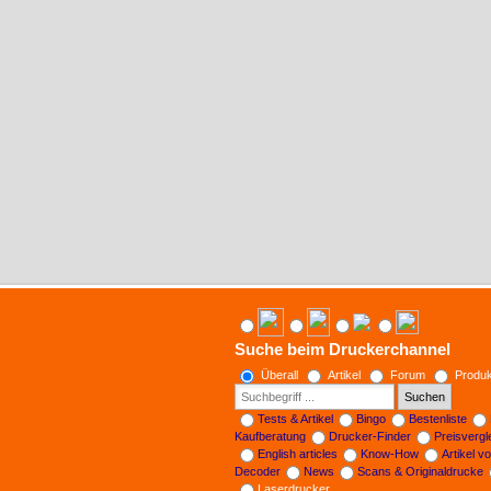
Suche beim Druckerchannel
Überall
Artikel
Forum
Produk
Suchen
Tests & Artikel
Bingo
Bestenliste
Kaufberatung
Drucker-Finder
Preisverg
English articles
Know-How
Artikel v
Decoder
News
Scans & Originaldrucke
Laserdrucker