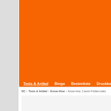
Tests & Artikel
Bingo
Bestenliste
Druckko
DC
Tests & Artikel
Know-How
Know-how: Canon-Fehlercodes