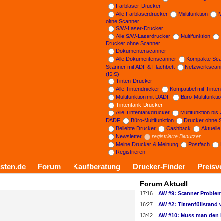
Farblaser-Drucker
Alle Farblaserdrucker
Multifunktion
M
ohne Scanner
S/W-Laser-Drucker
Alle S/W-Laserdrucker
Multifunktion
Drucker ohne Scanner
Dokumentenscanner
Alle Dokumentenscanner
Kompakte Sca
Scanner mit ADF & Flachbett
Netzwerkscan
(ISIS)
Tinten-Drucker
Alle Tintendrucker
Kompatibel mit Tinte
Multifunktion mit DADF
Büro-Multifunkti
Tintentank-Drucker
Alle Tintentankdrucker
Multifunktion bis
DADF
Büro-Multifunktion
Drucker ohne 
Beliebte Drucker
Cashback
Aktuell
Newsletter
registrierte Benutzer
Meine Drucker & Meinung
Postfach
Registrieren
sten.de
Forum
Kaufberatung
Drucker-Finder
Preisv
Forum Aktuell
17:16
16:27
13:42