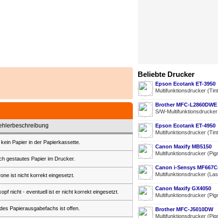
Beliebte Drucker
Epson Ecotank ET-3950
Multifunktionsdrucker (Tin
Brother MFC-L2860DWE
S/W-Multifunktionsdrucke
ehlerbeschreibung
Epson Ecotank ET-4950
Multifunktionsdrucker (Tin
 kein Papier in der Papierkassette.
Canon Maxify MB5150
Multifunktionsdrucker (Pig
ich gestautes Papier im Drucker.
Canon i-Sensys MF667
Multifunktionsdrucker (La
one ist nicht korrekt eingesetzt.
Canon Maxify GX4050
 nicht - eventuell ist er nicht korrekt eingesetzt.
Multifunktionsdrucker (Pig
es Papierausgabefachs ist offen.
Brother MFC-J5010DW
Multifunktionsdrucker (Pig