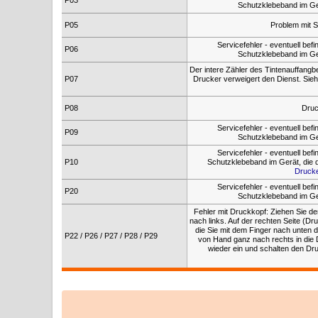
P03
Schutzklebeband im Ge
P05
Problem mit S
Servicefehler - eventuell be
P06
Schutzklebeband im Ge
Der intere Zähler des Tintenauffangbe
P07
Drucker verweigert den Dienst. Sie
P08
Druc
Servicefehler - eventuell be
P09
Schutzklebeband im Ge
Servicefehler - eventuell be
P10
Schutzklebeband im Gerät, die 
Drucke
Servicefehler - eventuell be
P20
Schutzklebeband im Ge
Fehler mit Druckkopf: Ziehen Sie d
nach links. Auf der rechten Seite (Dr
die Sie mit dem Finger nach unten d
P22 / P26 / P27 / P28 / P29
von Hand ganz nach rechts in die 
wieder ein und schalten den Dr