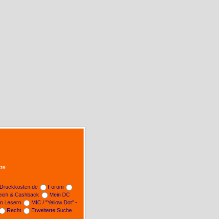
te
Druckkosten.de
Forum
leich & Cashback
Mein DC
on Lesern
MIC / "Yellow Dot" -
Recht
Erweiterte Suche