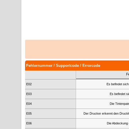
Fehlernummer / Supportcode / Errorcode
F
E02
Es befindet sich
E03
Es befindet s
E04
Die Tintenpatr
E05
Der Drucker erkennt den Druckkopf
E06
Die Abdeckung d