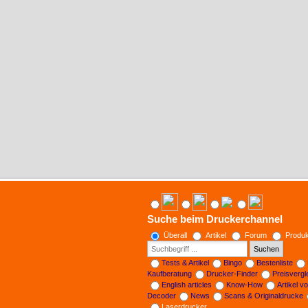
Suche beim Druckerchannel
Überall
Artikel
Forum
Produk
Suchen
Tests & Artikel
Bingo
Bestenliste
Kaufberatung
Drucker-Finder
Preisverg
English articles
Know-How
Artikel v
Decoder
News
Scans & Originaldrucke
Laserdrucker