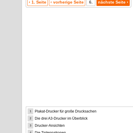
‹ 1. Seite
‹ vorherige Seite
6.
nächste Seite ›
Plakat-Drucker für große Drucksachen
1
Die drei A3-Drucker im Überblick
2
Drucker-Ansichten
3
Die Tintenpatronen
4