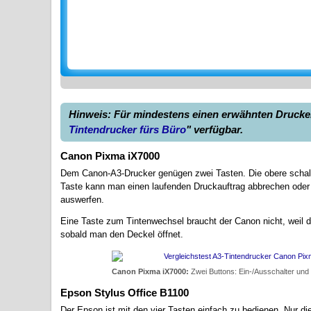
Hinweis: Für mindestens einen erwähnten Drucker 
Tintendrucker fürs Büro
" verfügbar.
Canon Pixma iX7000
Dem Canon-A3-Drucker genügen zwei Tasten. Die obere schalte
Taste kann man einen laufenden Druckauftrag abbrechen oder 
auswerfen.
Eine Taste zum Tintenwechsel braucht der Canon nicht, weil de
sobald man den Deckel öffnet.
Canon Pixma iX7000:
Zwei Buttons: Ein-/Ausschalter und
Epson Stylus Office B1100
Der Epson ist mit den vier Tasten einfach zu bedienen. Nur d