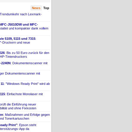
News
Top
 Trendumkehr nach Lexmark-
 MFC-
​J5010DW und MFC-
tattet und kompakter dank vollem
ie 5109, 5115 und 7315
:
"-
​Druckern und neue
026
: Bis zu 50 Euro zurück für den
 HP-
​Tintendruckers
-
​2240N
: Dokumentenscanner mit
iger Dokumentenscanner mit
 11
: "Windows Ready Print" wird ab
115
: Einfachste Monolaser mit
prüft die Einführung neuer
bilität und ohne Fixkosten
ien
: Maßnahmen und Erfolge gegen
 und Tonerkartuschen
ady Print"
: Epson steht
terstützungs-
​App da