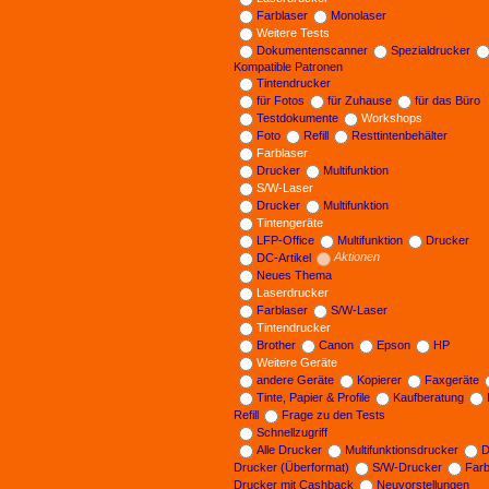
Farblaser
Monolaser
Weitere Tests
Dokumentenscanner
Spezialdrucker
Kompatible Patronen
Tintendrucker
für Fotos
für Zuhause
für das Büro
Testdokumente
Workshops
Foto
Refill
Resttintenbehälter
Farblaser
Drucker
Multifunktion
S/W-Laser
Drucker
Multifunktion
Tintengeräte
LFP-Office
Multifunktion
Drucker
DC-Artikel
Aktionen
Neues Thema
Laserdrucker
Farblaser
S/W-Laser
Tintendrucker
Brother
Canon
Epson
HP
Weitere Geräte
andere Geräte
Kopierer
Faxgeräte
Tinte, Papier & Profile
Kaufberatung
Refill
Frage zu den Tests
Schnellzugriff
Alle Drucker
Multifunktionsdrucker
D
Drucker (Überformat)
S/W-Drucker
Far
Drucker mit Cashback
Neuvorstellungen