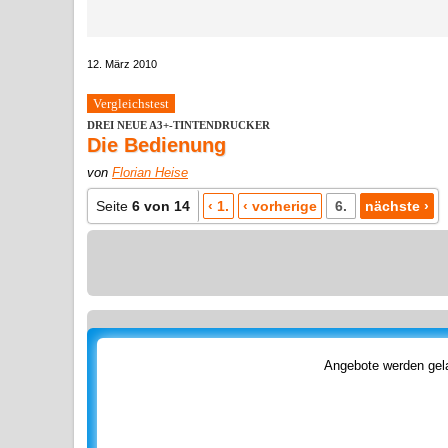
12. März 2010
Vergleichstest
DREI NEUE A3+-TINTENDRUCKER
Die Bedienung
von
Florian Heise
Seite
6 von 14
‹ 1.
‹ vorherige
6.
nächste ›
Angebote werden gela