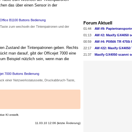
chen das über einen Sensor in der
Forum Aktuell
 Taste zum wechseln der Tintenpatronen und der
01:44
01:13
AW #2: Maxify GX4050 s
00:59
AW #4: PIXMA TR 4755i
 den Zustand der Tintenpatronen geben. Rechts
22:17
ckt man darauf, gibt der Officejet 7000 eine
21:37
Maxify GX4050 scannt s
zum Beispiel nützlich sein, wenn man die
uck einer Netzwerkstatusseite, Druckabbruch-Taste,
ve KI erstellt.
11.03.10 12:06 (letzte Änderung)