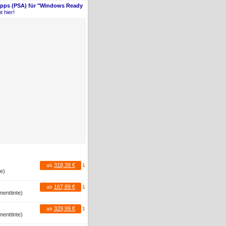
Apps (PSA) für "Windows Ready
t hier!
318,39 €
ab
1
te)
167,89 €
ab
1
menttinte)
329,99 €
ab
1
menttinte)