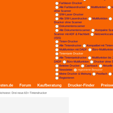
Farblaser-Drucker
Alle Farblaserdrucker
Multifunktion
M
ohne Scanner
S/W-Laser-Drucker
Alle S/W-Laserdrucker
Multifunktion
Drucker ohne Scanner
Dokumentenscanner
Alle Dokumentenscanner
Kompakte Sca
Scanner mit ADF & Flachbett
Netzwerkscan
(ISIS)
Tinten-Drucker
Alle Tintendrucker
Kompatibel mit Tinte
Multifunktion mit DADF
Büro-Multifunkti
Tintentank-Drucker
Alle Tintentankdrucker
Multifunktion bis
DADF
Büro-Multifunktion
Drucker ohne 
Beliebte Drucker
Cashback
Aktuell
Newsletter
registrierte Benutzer
Meine Drucker & Meinung
Postfach
Registrieren
sten.de
Forum
Kaufberatung
Drucker-Finder
Preisv
eichstest: Drei neue A3+-Tintendrucker