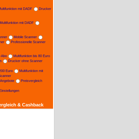
ultifunktion mit DADF
Drucker
Multifunktion mit DADF
nner
Mobile Scanner
ner
Professionelle Scanner
n-Abo
Multifunktion bis 80 Euro
on
Drucker ohne Scanner
 200 Euro
Multifunktion mit
Scanner
e Angebote
Preisvergleich
Einstellungen
ergleich & Cashback