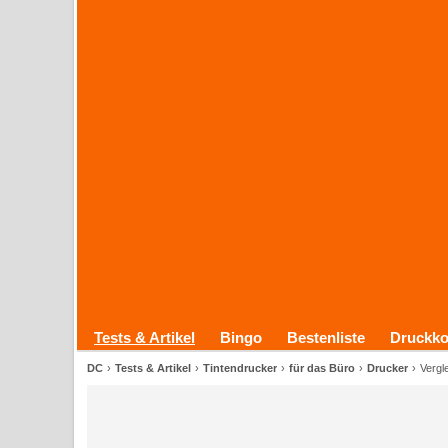
Tests & Artikel
Bingo
Bestenliste
Druckko
DC
Tests & Artikel
Tintendrucker
für das Büro
Drucker
Vergl