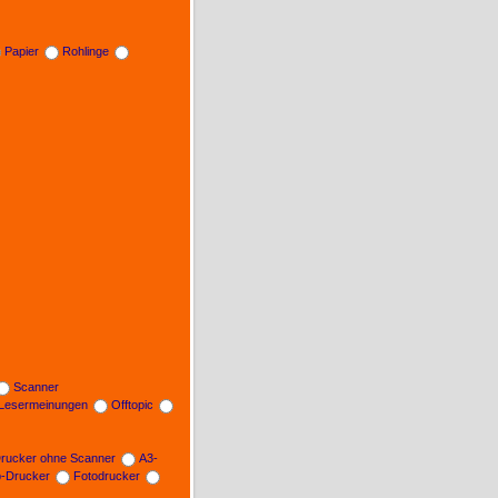
Papier
Rohlinge
Scanner
Lesermeinungen
Offtopic
rucker ohne Scanner
A3-
b-Drucker
Fotodrucker