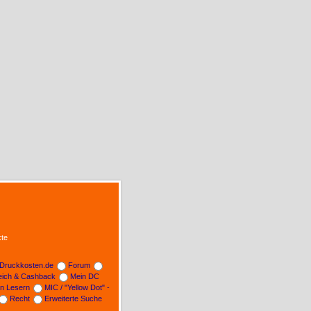
te
Druckkosten.de
Forum
leich & Cashback
Mein DC
on Lesern
MIC / "Yellow Dot" -
Recht
Erweiterte Suche