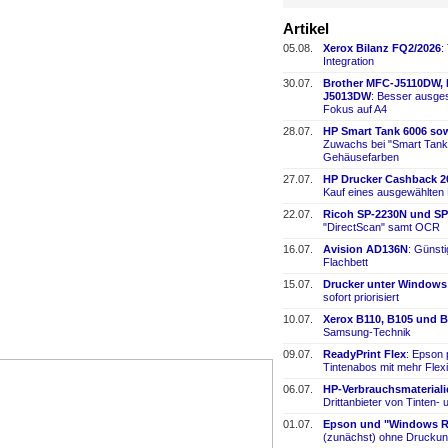
Artikel
05.08.
Xerox Bilanz FQ2/2026
:
Integration
30.07.
Brother MFC-
​J5110DW,
J5013DW
: Besser ausges
Fokus auf A4
28.07.
HP Smart Tank 6006 sow
Zuwachs bei "Smart Tank
Gehäusefarben
27.07.
HP Drucker Cashback 2
Kauf eines ausgewählten
22.07.
Ricoh SP-
​2230N und SP
"DirectScan" samt OCR
16.07.
Avision AD136N
: Günst
Flachbett
15.07.
Drucker unter Windows
sofort priorisiert
10.07.
Xerox B110, B105 und B
Samsung-
​Technik
09.07.
ReadyPrint Flex
: Epson 
Tintenabos mit mehr Flexi
06.07.
HP-
​Verbrauchsmaterial
Drittanbieter von Tinten-
​
01.07.
Epson und "Windows Re
(zunächst) ohne Druckun