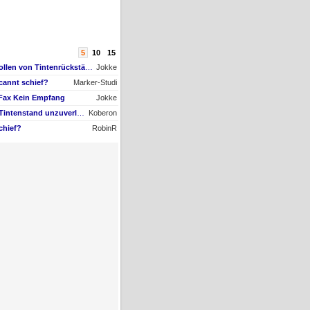
5
10
15
AW #9: Papiertransportrollen von Tintenrückständen befreien, aber womit?
Jokke
cannt schief?
Marker-Studi
 Fax Kein Empfang
Jokke
AW #22: Maxify GX4050 Tintenstand unzuverlässig + Nachfüll-Problem - Druckkopf in Gefahr
Koberon
chief?
RobinR