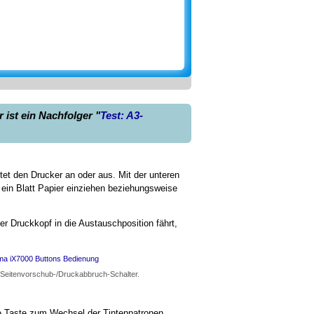
ist ein Nachfolger "
Test: A3-
t den Drucker an oder aus. Mit der unteren
ein Blatt Papier einziehen beziehungsweise
r Druckkopf in die Austauschposition fährt,
 Seitenvorschub-/Druckabbruch-Schalter.
ie Taste zum Wechsel der Tintenpatronen