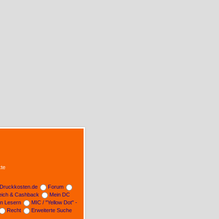
te
Druckkosten.de
Forum
leich & Cashback
Mein DC
on Lesern
MIC / "Yellow Dot" -
Recht
Erweiterte Suche