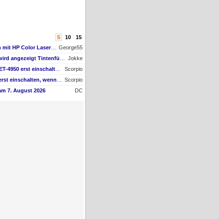
5
10
15
AW #9: Scanner Problem mit HP Color Laserjet Pro MFP M479fdw
George55
AW #2: Tintenfüllstand wird angezeigt Tintenfüllstand wird angezeigt, aber unter Druckkopf-Status --
Jokke
AW #10: Muss man den ET-4950 erst einschalten, wenn man vom Mac drucken möchte?
Scorpio
Muss man den ET-4950 erst einschalten, wenn man vom Mac drucken möchte?
Scorpio
am 7. August 2026
DC