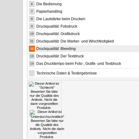
Die Bedienung
6
Papierhandling
7
Die Lautstärke beim Drucken
8
Druckqualität: Fotodruck
9
Druckqualität: Grafikdruck
10
Druckqualität: Die Marker- und Wischfestigkeit
11
Druckqualität: Bleeding
12
Druckqualität: Der Textdruck
13
Das Drucktempo beim Foto-, Grafik- und Textdruck
14
Technische Daten & Testergebnisse