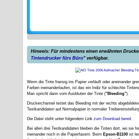
Hinweis: Für mindestens einen erwähnten Drucker 
Tintendrucker fürs Büro
" verfügbar.
Wenn die Tinte fransig ins Papier verläuft oder aneinander gr
Farben ineinanderlaufen, ist das ein Indiz für schlechte Tintenq
Man spricht dann vom Ausbluten der Tinte (
"Bleeding"
).
Druckerchannel testet das Bleeding mit der rechts abgebildet
Testkandidaten auf Normalpapier in normaler Treibereinstellun
Die Datei steht unter folgendem Link
zum Download bereit
.
Bei allen drei Testkandidaten bleiben die Tinten dort, wo sie h
ineinander noch in die Papierfasern. Beim
Epson-B1100
ist le