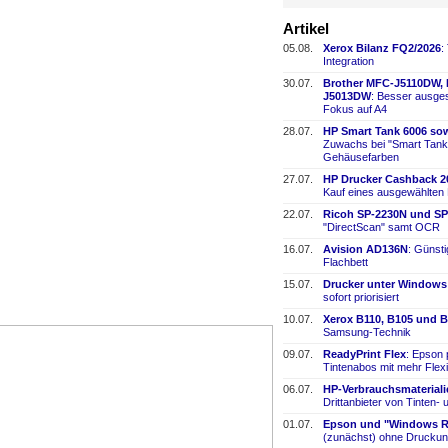
Artikel
05.08.
Xerox Bilanz FQ2/2026
:
Integration
30.07.
Brother MFC-
​J5110DW,
J5013DW
: Besser ausges
Fokus auf A4
28.07.
HP Smart Tank 6006 sow
Zuwachs bei "Smart Tank
Gehäusefarben
27.07.
HP Drucker Cashback 2
Kauf eines ausgewählten
22.07.
Ricoh SP-
​2230N und SP
"DirectScan" samt OCR
16.07.
Avision AD136N
: Günst
Flachbett
15.07.
Drucker unter Windows
sofort priorisiert
10.07.
Xerox B110, B105 und B
Samsung-
​Technik
09.07.
ReadyPrint Flex
: Epson 
Tintenabos mit mehr Flexi
06.07.
HP-
​Verbrauchsmaterial
Drittanbieter von Tinten-
​
01.07.
Epson und "Windows Re
(zunächst) ohne Druckun