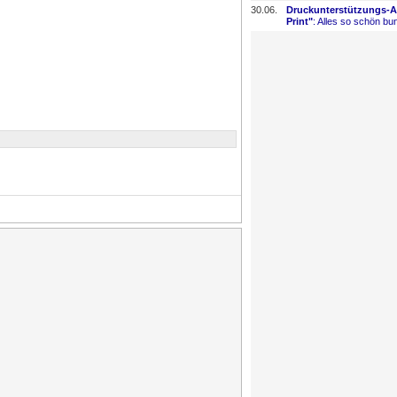
30.06.
Druckunterstützungs-
​
Print"
: Alles so schön bun