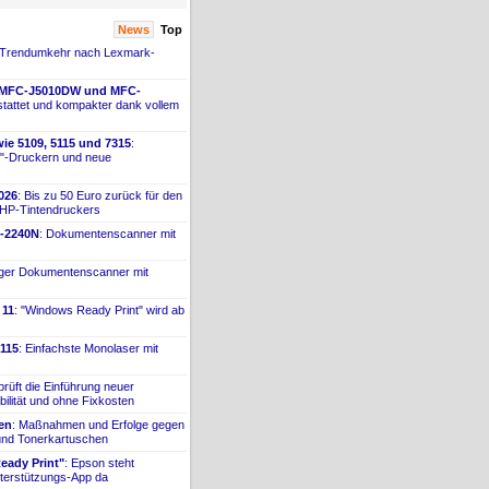
News
Top
 Trendumkehr nach Lexmark-
 MFC-
​J5010DW und MFC-
tattet und kompakter dank vollem
ie 5109, 5115 und 7315
:
"-
​Druckern und neue
026
: Bis zu 50 Euro zurück für den
 HP-
​Tintendruckers
-
​2240N
: Dokumentenscanner mit
iger Dokumentenscanner mit
 11
: "Windows Ready Print" wird ab
115
: Einfachste Monolaser mit
prüft die Einführung neuer
bilität und ohne Fixkosten
ien
: Maßnahmen und Erfolge gegen
 und Tonerkartuschen
ady Print"
: Epson steht
terstützungs-
​App da