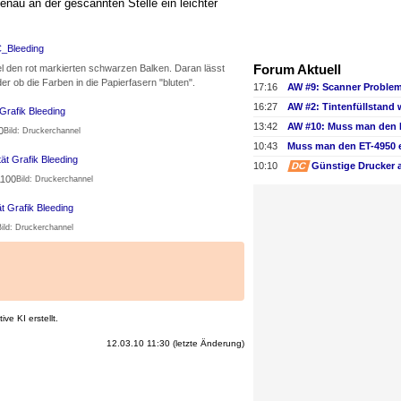
enau an der gescannten Stelle ein leichter
Forum Aktuell
l den rot markierten schwarzen Balken. Daran lässt
r ob die Farben in die Papierfasern "bluten".
17:16
16:27
13:42
0
Bild: Druckerchannel
10:43
10:10
DC
Günstige Drucker 
1100
Bild: Druckerchannel
Bild: Druckerchannel
ve KI erstellt.
12.03.10 11:30 (letzte Änderung)