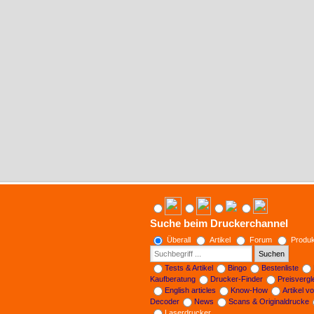
Suche beim Druckerchannel
Überall
Artikel
Forum
Produk
Suchen
Tests & Artikel
Bingo
Bestenliste
Kaufberatung
Drucker-Finder
Preisverg
English articles
Know-How
Artikel v
Decoder
News
Scans & Originaldrucke
Laserdrucker