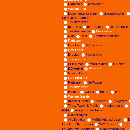
Farblaser
Monolaser
Weitere Tests
Dokumentenscanner
Spezialdrucker
Kompatible Patronen
Tintendrucker
für Fotos
für Zuhause
für das Büro
Testdokumente
Workshops
Foto
Refill
Resttintenbehälter
Farblaser
Drucker
Multifunktion
S/W-Laser
Drucker
Multifunktion
Tintengeräte
LFP-Office
Multifunktion
Drucker
DC-Artikel
Aktionen
Neues Thema
Laserdrucker
Farblaser
S/W-Laser
Tintendrucker
Brother
Canon
Epson
HP
Weitere Geräte
andere Geräte
Kopierer
Faxgeräte
Tinte, Papier & Profile
Kaufberatung
Refill
Frage zu den Tests
Schnellzugriff
Alle Drucker
Multifunktionsdrucker
D
Drucker (Überformat)
S/W-Drucker
Far
Drucker mit Cashback
Neuvorstellungen