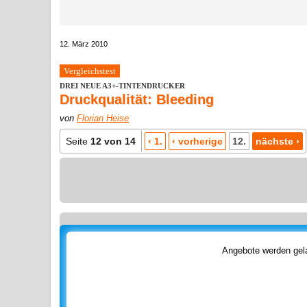
12. März 2010
Vergleichstest
DREI NEUE A3+-TINTENDRUCKER
Druckqualität: Bleeding
von
Florian Heise
Seite
12 von 14
‹ 1.
‹ vorherige
12.
nächste ›
Angebote werden gela