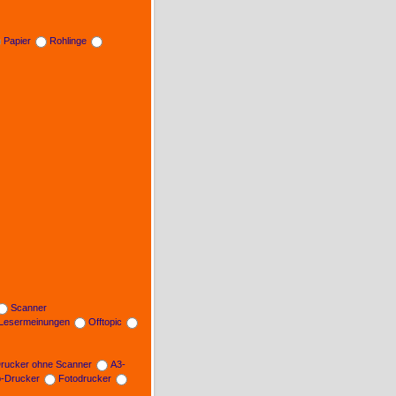
Papier
Rohlinge
Scanner
Lesermeinungen
Offtopic
rucker ohne Scanner
A3-
b-Drucker
Fotodrucker