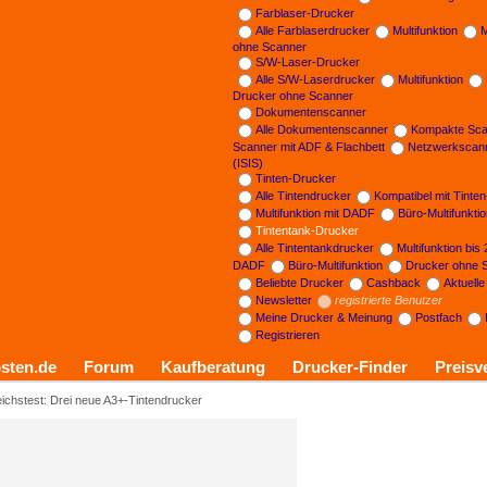
Farblaser-Drucker
Alle Farblaserdrucker
Multifunktion
M
ohne Scanner
S/W-Laser-Drucker
Alle S/W-Laserdrucker
Multifunktion
Drucker ohne Scanner
Dokumentenscanner
Alle Dokumentenscanner
Kompakte Sca
Scanner mit ADF & Flachbett
Netzwerkscan
(ISIS)
Tinten-Drucker
Alle Tintendrucker
Kompatibel mit Tinte
Multifunktion mit DADF
Büro-Multifunkti
Tintentank-Drucker
Alle Tintentankdrucker
Multifunktion bis
DADF
Büro-Multifunktion
Drucker ohne 
Beliebte Drucker
Cashback
Aktuell
Newsletter
registrierte Benutzer
Meine Drucker & Meinung
Postfach
Registrieren
sten.de
Forum
Kaufberatung
Drucker-Finder
Preisv
eichstest: Drei neue A3+-Tintendrucker