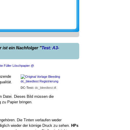
ist ein Nachfolger "
Test: A3-
enzende
ualität.
DC-Test:
dc_bleedtest.tif.
en Datei. Dieses Bild müssen die
g zu Papier bringen.
ingehören. Die Tinten verlaufen weder
diglich wieder der körnige Druck zu sehen.
HPs