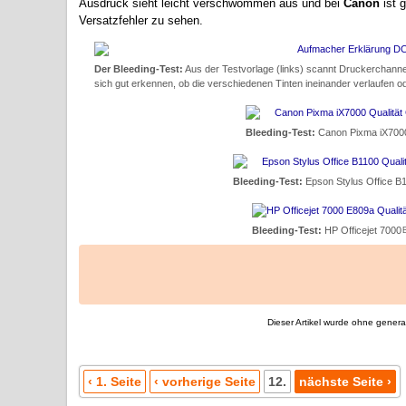
Ausdruck sieht leicht verschwommen aus und bei
Canon
ist g
Versatzfehler zu sehen.
Der Bleeding-Test:
Aus der Testvorlage (links) scannt Druckerchanne
sich gut erkennen, ob die verschiedenen Tinten ineinander verlaufen ode
Bleeding-Test:
Canon Pixma iX700
Bleeding-Test:
Epson Stylus Office B
Bleeding-Test:
HP Officejet 7000
Dieser Artikel wurde ohne generati
‹ 1. Seite
‹ vorherige Seite
12.
nächste Seite ›