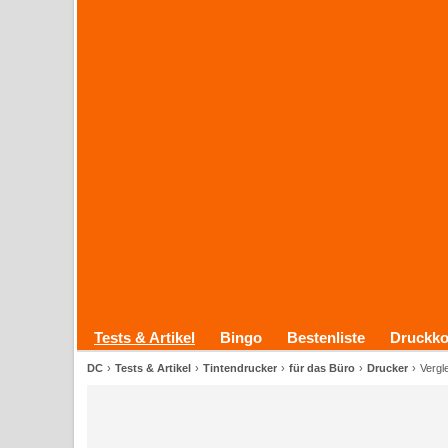
Tests & Artikel
Bingo
Bestenliste
Druckko
DC
Tests & Artikel
Tintendrucker
für das Büro
Drucker
Vergl