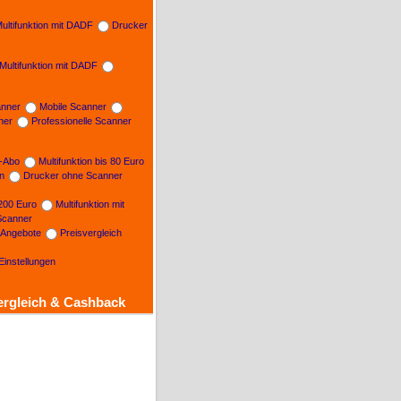
ultifunktion mit DADF
Drucker
Multifunktion mit DADF
nner
Mobile Scanner
ner
Professionelle Scanner
n-Abo
Multifunktion bis 80 Euro
on
Drucker ohne Scanner
 200 Euro
Multifunktion mit
Scanner
e Angebote
Preisvergleich
Einstellungen
ergleich & Cashback