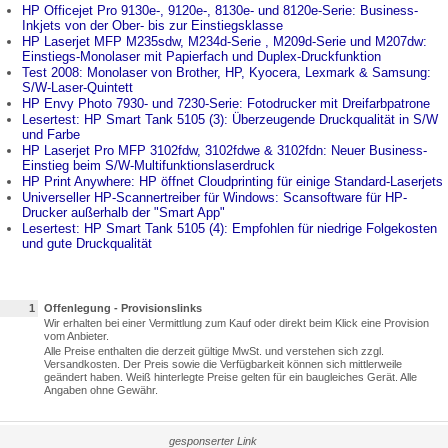
HP Officejet Pro 9130e-, 9120e-, 8130e- und 8120e-Serie: Business-
Inkjets von der Ober- bis zur Einstiegsklasse
HP Laserjet MFP M235sdw, M234d-Serie , M209d-Serie und M207dw:
Einstiegs-Monolaser mit Papierfach und Duplex-Druckfunktion
Test 2008: Monolaser von Brother, HP, Kyocera, Lexmark & Samsung:
S/W-Laser-Quintett
HP Envy Photo 7930- und 7230-Serie: Fotodrucker mit Dreifarbpatrone
Lesertest: HP Smart Tank 5105 (3): Überzeugende Druckqualität in S/W
und Farbe
HP Laserjet Pro MFP 3102fdw, 3102fdwe & 3102fdn: Neuer Business-
Einstieg beim S/W-Multifunktionslaserdruck
HP Print Anywhere: HP öffnet Cloudprinting für einige Standard-Laserjets
Universeller HP-Scannertreiber für Windows: Scansoftware für HP-
Drucker außerhalb der "Smart App"
Lesertest: HP Smart Tank 5105 (4): Empfohlen für niedrige Folgekosten
und gute Druckqualität
1
Offenlegung - Provisionslinks
Wir erhalten bei einer Vermittlung zum Kauf oder direkt beim Klick eine Provision
vom Anbieter.
Alle Preise enthalten die derzeit gültige MwSt. und verstehen sich zzgl.
Versandkosten. Der Preis sowie die Verfügbarkeit können sich mittlerweile
geändert haben. Weiß hinterlegte Preise gelten für ein baugleiches Gerät. Alle
Angaben ohne Gewähr.
gesponserter Link