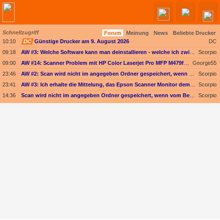
Schnellzugriff
Forum
Meinung
News
Beliebte Drucker
Angebote werden geladen...
10:10
DC
Günstige Drucker am 9. August 2026
DC
09:18
AW #3: Welche Software kann man deinstallieren - welche ich zwingend erforderlich
Scorpio
09:00
AW #14: Scanner Problem mit HP Color Laserjet Pro MFP M479fdw
George55
23:46
AW #2: Scan wird nicht im angegeben Ordner gespeichert, wenn vom Bediendisplay gescannt wird
Scorpio
23:41
AW #3: Ich erhalte die Mittelung, das Epson Scanner Monitor demnächst nicht mehr vom Mac unterstützt wird
Scorpio
14:36
Scan wird nicht im angegeben Ordner gespeichert, wenn vom Bediendisplay gescannt wird
Scorpio