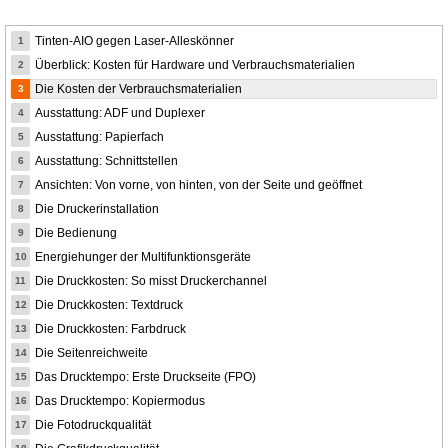
Tinten-AIO gegen Laser-Alleskönner
1
Überblick: Kosten für Hardware und Verbrauchsmaterialien
2
Die Kosten der Verbrauchsmaterialien
3
Ausstattung: ADF und Duplexer
4
Ausstattung: Papierfach
5
Ausstattung: Schnittstellen
6
Ansichten: Von vorne, von hinten, von der Seite und geöffnet
7
Die Druckerinstallation
8
Die Bedienung
9
Energiehunger der Multifunktionsgeräte
10
Die Druckkosten: So misst Druckerchannel
11
Die Druckkosten: Textdruck
12
Die Druckkosten: Farbdruck
13
Die Seitenreichweite
14
Das Drucktempo: Erste Druckseite (FPO)
15
Das Drucktempo: Kopiermodus
16
Die Fotodruckqualität
17