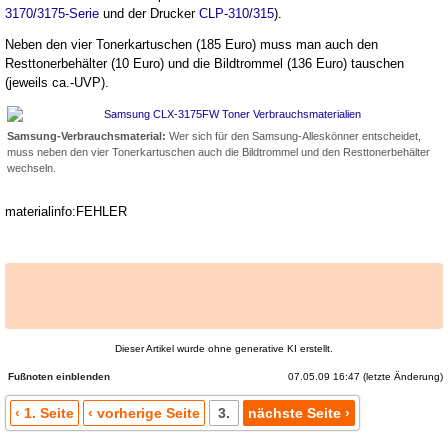
3170
/
3175-Serie
und der Drucker
CLP-310
/
315
).
Neben den vier Tonerkartuschen (185 Euro) muss man auch den
Resttonerbehälter (10 Euro) und die Bildtrommel (136 Euro) tauschen
(jeweils ca.-UVP).
Samsung-Verbrauchsmaterial:
Wer sich für den Samsung-Alleskönner entscheidet,
muss neben den vier Tonerkartuschen auch die Bildtrommel und den Resttonerbehälter
wechseln.
materialinfo:FEHLER
Dieser Artikel wurde ohne generative KI erstellt.
07.05.09 16:47 (letzte Änderung)
Fußnoten
‹ 1. Seite
‹ vorherige Seite
3.
nächste Seite ›