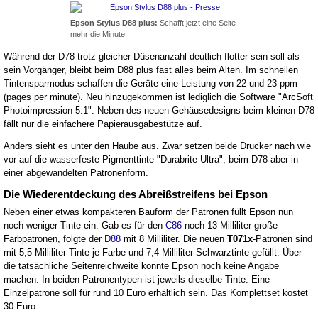
Epson Stylus D88 plus:
Schafft jetzt eine Seite
mehr die Minute.
Während der D78 trotz gleicher Düsenanzahl deutlich flotter sein soll als
sein Vorgänger, bleibt beim D88 plus fast alles beim Alten. Im schnellen
Tintensparmodus schaffen die Geräte eine Leistung von 22 und 23 ppm
(pages per minute). Neu hinzugekommen ist lediglich die Software "ArcSoft
Photoimpression 5.1". Neben des neuen Gehäusedesigns beim kleinen D78
fällt nur die einfachere Papierausgabestütze auf.
Anders sieht es unter den Haube aus. Zwar setzen beide Drucker nach wie
vor auf die wasserfeste Pigmenttinte "Durabrite Ultra", beim D78 aber in
einer abgewandelten Patronenform.
Die Wiederentdeckung des Abreißstreifens bei Epson
Neben einer etwas kompakteren Bauform der Patronen füllt Epson nun
noch weniger Tinte ein. Gab es für den
C86
noch 13 Milliliter große
Farbpatronen, folgte der
D88
mit 8 Milliliter. Die neuen
T071x
-Patronen sind
mit 5,5 Milliliter Tinte je Farbe und 7,4 Milliliter Schwarztinte gefüllt. Über
die tatsächliche Seitenreichweite konnte Epson noch keine Angabe
machen. In beiden Patronentypen ist jeweils dieselbe Tinte. Eine
Einzelpatrone soll für rund 10 Euro erhältlich sein. Das Komplettset kostet
30 Euro.