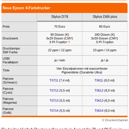
Neue Epson 4-Farbdrucker
Stylus D78
Stylus D88 plus
Preis
70 Euro
80 Euro
90 Düsen (K)
180 Düsen (K)
Druckwerk
3x29 Düsen (CMY)
3x59 Düsen (CMY)
3-Pl-Tropfen
*1
3-Pl-Tropfen
Drucktempo
22 ppm / 12 ppm
23 ppm / 14 ppm
SW/ Farbe
USB/
ja / nein
ja / ja
Parallelport
Vier Einzelpatronen mit wasserfester
Tinte
Pigmenttinte (Durabrite Ultra)
Patrone
T0711
(7,4 ml)
T0611
(8,0 ml)
(Schwarz)
Patrone
T0712
(5,5 ml)
T0612
(8,0 ml)
(Cyan)
Patrone
T0713
(5,5 ml)
T0613
(8,0 ml)
(Magenta)
Patrone
T0714
(5,5 ml)
T0614
(8,0 ml)
(Gelb)
© Druckerchannel