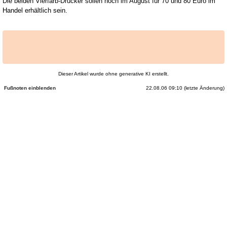
Die beiden Vierfarb-Drucker sollen noch im August für 70 und 80 Euro im
Handel erhältlich sein.
Dieser Artikel wurde ohne generative KI erstellt.
22.08.06 09:10 (letzte Änderung)
Fußnoten