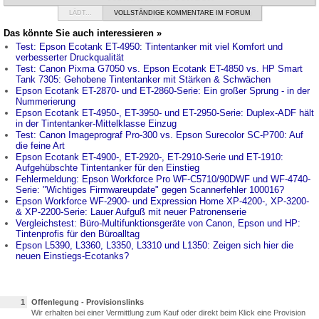
LÄDT...
VOLLSTÄNDIGE KOMMENTARE IM FORUM
Das könnte Sie auch interessieren »
Test: Epson Ecotank ET-4950: Tintentanker mit viel Komfort und
verbesserter Druckqualität
Test: Canon Pixma G7050 vs. Epson Ecotank ET-4850 vs. HP Smart
Tank 7305: Gehobene Tintentanker mit Stärken & Schwächen
Epson Ecotank ET-2870- und ET-2860-Serie: Ein großer Sprung - in der
Nummerierung
Epson Ecotank ET-4950-, ET-3950- und ET-2950-Serie: Duplex-ADF hält
in der Tintentanker-Mittelklasse Einzug
Test: Canon Imageprograf Pro-300 vs. Epson Surecolor SC-P700: Auf
die feine Art
Epson Ecotank ET-4900-, ET-2920-, ET-2910-Serie und ET-1910:
Aufgehübschte Tintentanker für den Einstieg
Fehlermeldung: Epson Workforce Pro WF-C5710/90DWF und WF-4740-
Serie: "Wichtiges Firmwareupdate" gegen Scannerfehler 100016?
Epson Workforce WF-2900- und Expression Home XP-4200-, XP-3200-
& XP-2200-Serie: Lauer Aufguß mit neuer Patronenserie
Vergleichstest: Büro-Multifunktionsgeräte von Canon, Epson und HP:
Tintenprofis für den Büroalltag
Epson L5390, L3360, L3350, L3310 und L1350: Zeigen sich hier die
neuen Einstiegs-Ecotanks?
1
Offenlegung - Provisionslinks
Wir erhalten bei einer Vermittlung zum Kauf oder direkt beim Klick eine Provision