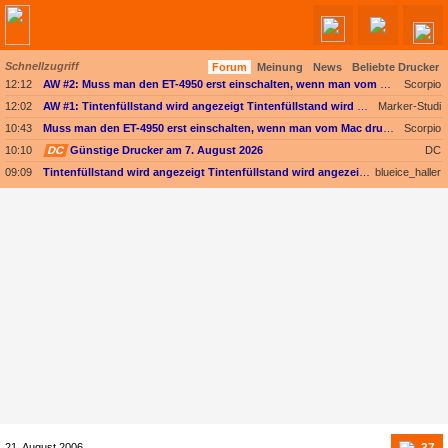
Schnellzugriff
Forum
Meinung
News
Beliebte Drucker
Angebote werden geladen...
12:12
AW #2: Muss man den ET-4950 erst einschalten, wenn man vom Mac drucken möchte?
Scorpio
12:02
AW #1: Tintenfüllstand wird angezeigt Tintenfüllstand wird angezeigt, aber unter Druckkopf-Status --
Marker-Studi
10:43
Muss man den ET-4950 erst einschalten, wenn man vom Mac drucken möchte?
Scorpio
10:10
DC
Günstige Drucker am 7. August 2026
DC
09:09
Tintenfüllstand wird angezeigt Tintenfüllstand wird angezeigt, aber unter Druckkopf-Status --
blueice_haller
37
21. August 2006