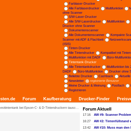
Farblaser-Drucker
Alle Farblaserdrucker
Multifunktion
M
ohne Scanner
S/W-Laser-Drucker
Alle S/W-Laserdrucker
Multifunktion
Drucker ohne Scanner
Dokumentenscanner
Alle Dokumentenscanner
Kompakte Sca
Scanner mit ADF & Flachbett
Netzwerkscan
(ISIS)
Tinten-Drucker
Alle Tintendrucker
Kompatibel mit Tinte
Multifunktion mit DADF
Büro-Multifunkti
Tintentank-Drucker
Alle Tintentankdrucker
Multifunktion bis
DADF
Büro-Multifunktion
Drucker ohne 
Beliebte Drucker
Cashback
Aktuell
Newsletter
registrierte Benutzer
Meine Drucker & Meinung
Postfach
Registrieren
sten.de
Forum
Kaufberatung
Drucker-Finder
Preisv
sttintentank bei Epson-C- & D-Tintendruckern tauschen
Forum Aktuell
17:16
16:27
13:42