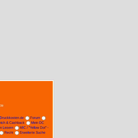
te
Druckkosten.de
Forum
leich & Cashback
Mein DC
on Lesern
MIC / "Yellow Dot" -
Recht
Erweiterte Suche