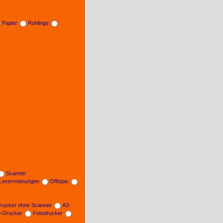
Papier
Rohlinge
Scanner
Lesermeinungen
Offtopic
rucker ohne Scanner
A3-
b-Drucker
Fotodrucker