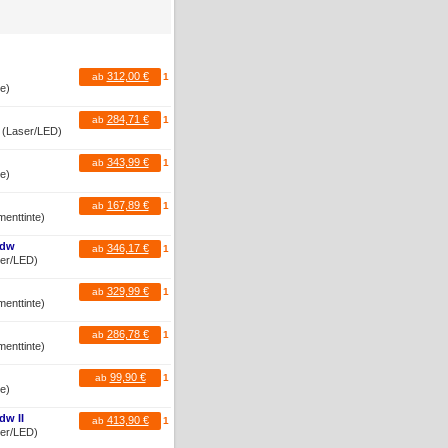
312,00 €
ab
1
te)
284,71 €
ab
1
r (Laser/LED)
343,99 €
ab
1
te)
167,89 €
ab
1
menttinte)
Cdw
346,17 €
ab
1
ser/LED)
329,99 €
ab
1
menttinte)
286,78 €
ab
1
menttinte)
99,90 €
ab
1
te)
dw II
413,90 €
ab
1
ser/LED)