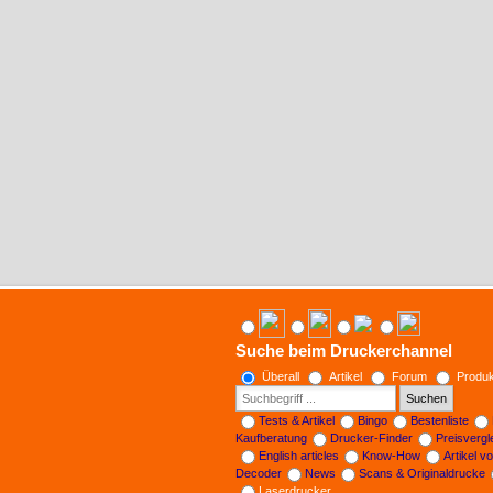
Suche beim Druckerchannel
Überall
Artikel
Forum
Produk
Suchen
Tests & Artikel
Bingo
Bestenliste
Kaufberatung
Drucker-Finder
Preisverg
English articles
Know-How
Artikel v
Decoder
News
Scans & Originaldrucke
Laserdrucker