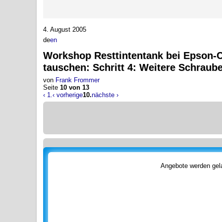
4. August 2005
de
en
Workshop
Resttintentank bei Epson-
tauschen
:
Schritt 4: Weitere Schrau
von
Frank Frommer
Seite
10 von 13
‹ 1.
‹ vorherige
10.
nächste ›
Angebote werden gela