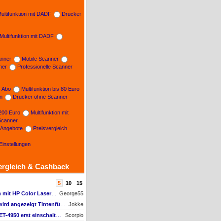
ultifunktion mit DADF
Drucker
Multifunktion mit DADF
nner
Mobile Scanner
ner
Professionelle Scanner
n-Abo
Multifunktion bis 80 Euro
on
Drucker ohne Scanner
 200 Euro
Multifunktion mit
Scanner
e Angebote
Preisvergleich
Einstellungen
ergleich & Cashback
5
10
15
AW #9: Scanner Problem mit HP Color Laserjet Pro MFP M479fdw
George55
AW #2: Tintenfüllstand wird angezeigt Tintenfüllstand wird angezeigt, aber unter Druckkopf-Status --
Jokke
AW #10: Muss man den ET-4950 erst einschalten, wenn man vom Mac drucken möchte?
Scorpio