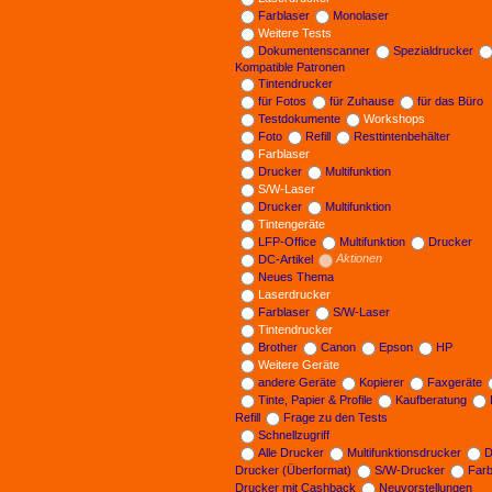
Farblaser
Monolaser
Weitere Tests
Dokumentenscanner
Spezialdrucker
Kompatible Patronen
Tintendrucker
für Fotos
für Zuhause
für das Büro
Testdokumente
Workshops
Foto
Refill
Resttintenbehälter
Farblaser
Drucker
Multifunktion
S/W-Laser
Drucker
Multifunktion
Tintengeräte
LFP-Office
Multifunktion
Drucker
DC-Artikel
Aktionen
Neues Thema
Laserdrucker
Farblaser
S/W-Laser
Tintendrucker
Brother
Canon
Epson
HP
Weitere Geräte
andere Geräte
Kopierer
Faxgeräte
Tinte, Papier & Profile
Kaufberatung
Refill
Frage zu den Tests
Schnellzugriff
Alle Drucker
Multifunktionsdrucker
D
Drucker (Überformat)
S/W-Drucker
Far
Drucker mit Cashback
Neuvorstellungen