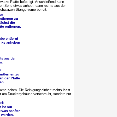
warze Platte befestigt. Anschließend kann
ken Seite etwas anhebt, dann rechts aus der
schwarzen Stange vorne befreit.
ntfernen zu
ächst die
te entfernen.
be entfernt
links anheben
ts aus der
n.
entfernen zu
n der Platte
en.
ämme sehen. Die Reinigungseinheit rechts lässt
cht am Druckergehäuse verschraubt, sondern nur
 ist nur
etwas sanfter
 werden.