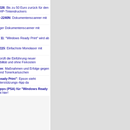
026
: Bis zu 50 Euro zurück für den
 HP-
​Tintendruckers
-
​2240N
: Dokumentenscanner mit
iger Dokumentenscanner mit
 11
: "Windows Ready Print" wird ab
115
: Einfachste Monolaser mit
prüft die Einführung neuer
bilität und ohne Fixkosten
ien
: Maßnahmen und Erfolge gegen
 und Tonerkartuschen
ady Print"
: Epson steht
terstützungs-
​App da
Apps (PSA) für "Windows Ready
t hier!