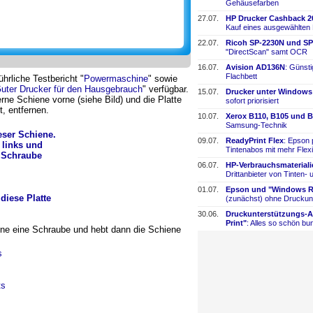
Gehäusefarben
27.07.
HP Drucker Cashback 2
Kauf eines ausgewählten
22.07.
Ricoh SP-
​2230N und SP
"DirectScan" samt OCR
16.07.
Avision AD136N
: Günst
Flachbett
hrliche Testbericht "
Powermaschine
" sowie
uter Drucker für den Hausgebrauch
" verfügbar.
15.07.
Drucker unter Windows
e Schiene vorne (siehe Bild) und die Platte
sofort priorisiert
, entfernen.
10.07.
Xerox B110, B105 und B
Samsung-
​Technik
eser Schiene.
09.07.
ReadyPrint Flex
: Epson 
 links und
Tintenabos mit mehr Flexi
r Schraube
06.07.
HP-
​Verbrauchsmaterial
Drittanbieter von Tinten-
​
01.07.
Epson und "Windows Re
diese Platte
(zunächst) ohne Druckun
30.06.
Druckunterstützungs-
​
Print"
: Alles so schön bun
ene eine Schraube und hebt dann die Schiene