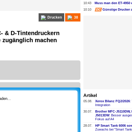
10:43
10:10
DC
Günstige Drucker 
Drucken
38
C- & D-Tintendruckern
be zugänglich machen
Artikel
den...
05.08.
Xerox Bilanz FQ2/2026
:
Integration
30.07.
Brother MFC-
​J5110DW,
J5013DW
: Besser ausges
Fokus auf A4
28.07.
HP Smart Tank 6006 sow
Zuwachs bei "Smart Tank