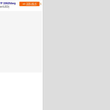
MFP 3302fdwg
335,80 €
ab
1
ser/LED)