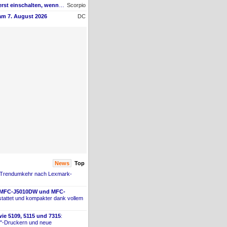
Muss man den ET-4950 erst einschalten, wenn man vom Mac drucken möchte?
Scorpio
am 7. August 2026
DC
News
Top
 Trendumkehr nach Lexmark-
 MFC-
​J5010DW und MFC-
tattet und kompakter dank vollem
ie 5109, 5115 und 7315
:
"-
​Druckern und neue