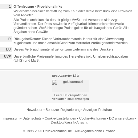
1
Offenlegung - Provisionslinks
Wir erhalten bei einer Vermittlung zum Kauf oder direkt beim Klick eine Provision
vom Anbieter.
Alle Preise enthalten die derzeit gültige MwSt. und verstehen sich zzgl.
Versandkosten. Der Preis sowie die Verfügbarkeit können sich mittlerweile
geändert haben. Weiß hinterlegte Preise gelten für ein baugleiches Gerät. Alle
Angaben ohne Gewähr.
R
Rückgabe/Return: Dieses Verbrauchsmaterial ist nur für eine Verwendung
zugelassen und muss anschließend zum Hersteller zurückgesendet werden.
LU
Dieses Verbrauchsmaterial gehört zum Lieferumfang des Druckers
UVP
Unverbindliche Preisempfehlung des Herstellers inkl. Urheberrechtsabgaben
(UHG) und MwSt.
gesponserter Link
Leere Druckerpatronen
verkaufen statt entsorgen
Newsletter
•
Benutzer-Registrierung
•
Anzeigen-Preisliste
Impressum
•
Datenschutz
•
Cookie-Einstellungen
•
Cookie-Richtlinien
•
DC unterstützen
•
Desktop/Klassik-Ansicht
© 1998-2026 Druckerchannel.de - Alle Angaben ohne Gewähr.