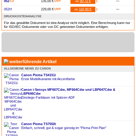
052
LU
135,00 €
UVP
90,71 €
—
ab
1
052H
229,00 €
UVP
116,80 €
—
ab
1
DRUCKKOSTENANALYSE
Für das gewählte Dokument ist eine Analyse nicht möglich. Eine Berechnung kann nur
für ISO/IEC-Dokumente oder von DC getesteten Dokumenten erfolgen.
weiterführende Artikel
ALLGEMEINE NEWS ZU CANON
Canon Pixma TS4151i
Erste Modellvariante mit Akzentfarbe
Canon i-Sensys MF667Cdw, MF664Cdw und LBP647Cdw &
LBP646Cdw
Einstiegs-Farblaser mit Spitzen-ADF
Canon Pixma TS7550i
Einfach, schnell, gut & sogar günstig im "Pixma Print Plan"