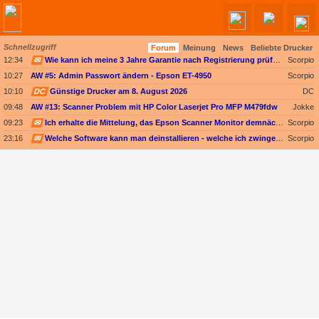
Schnellzugriff
Forum
Meinung
News
Beliebte Drucker
12:34
✉
Wie kann ich meine 3 Jahre Garantie nach Registrierung prüfen?
Scorpio
10:27
AW #5: Admin Passwort ändern - Epson ET-4950
Scorpio
10:10
DC
Günstige Drucker am 8. August 2026
DC
09:48
AW #13: Scanner Problem mit HP Color Laserjet Pro MFP M479fdw
Jokke
09:23
✉
Ich erhalte die Mittelung, das Epson Scanner Monitor demnächst nicht mehr vom Mac unterstützt wird
Scorpio
23:16
✉
Welche Software kann man deinstallieren - welche ich zwingend erforderlich
Scorpio