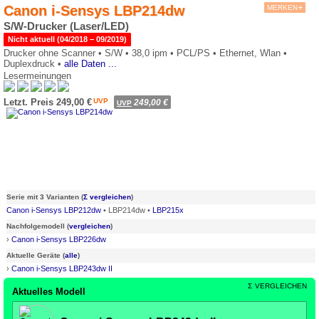
Canon i-Sensys LBP214dw
MERKEN
+
S/W-Drucker (Laser/LED)
Nicht aktuell (04/2018 – 09/2019)
Drucker ohne Scanner •
S/W •
38,0 ipm •
PCL/PS •
Ethernet, Wlan •
Duplexdruck •
alle Daten ...
Lesermeinungen
0*
Letzt. Preis 249,00 €
UVP
249,00 €
UVP
Serie mit 3 Varianten (
Σ vergleichen
)
Canon i-Sensys LBP212dw
• LBP214dw •
LBP215x
Nachfolgemodell (
vergleichen
)
›
Canon i-Sensys LBP226dw
Aktuelle Geräte (
alle
)
›
Canon i-Sensys LBP243dw II
Σ
VERGLEICHEN
Aktuelles Modell