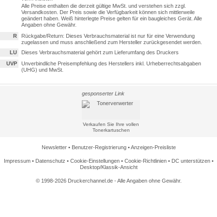
Alle Preise enthalten die derzeit gültige MwSt. und verstehen sich zzgl.
Versandkosten. Der Preis sowie die Verfügbarkeit können sich mittlerweile
geändert haben. Weiß hinterlegte Preise gelten für ein baugleiches Gerät. Alle
Angaben ohne Gewähr.
R
Rückgabe/Return: Dieses Verbrauchsmaterial ist nur für eine Verwendung
zugelassen und muss anschließend zum Hersteller zurückgesendet werden.
LU
Dieses Verbrauchsmaterial gehört zum Lieferumfang des Druckers
UVP
Unverbindliche Preisempfehlung des Herstellers inkl. Urheberrechtsabgaben
(UHG) und MwSt.
gesponserter Link
Verkaufen Sie Ihre vollen
Tonerkartuschen
Newsletter
•
Benutzer-Registrierung
•
Anzeigen-Preisliste
Impressum
•
Datenschutz
•
Cookie-Einstellungen
•
Cookie-Richtlinien
•
DC unterstützen
•
Desktop/Klassik-Ansicht
© 1998-2026 Druckerchannel.de - Alle Angaben ohne Gewähr.