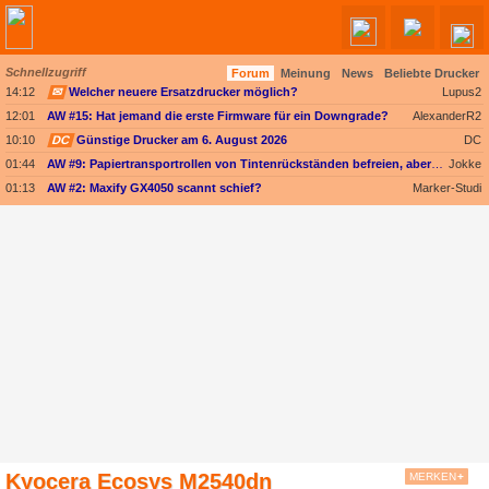
Schnellzugriff
Forum
Meinung
News
Beliebte Drucker
14:12
✉
Welcher neuere Ersatzdrucker möglich?
Lupus2
12:01
AW #15: Hat jemand die erste Firmware für ein Downgrade?
AlexanderR2
10:10
DC
Günstige Drucker am 6. August 2026
DC
01:44
AW #9: Papiertransportrollen von Tintenrückständen befreien, aber womit?
Jokke
01:13
AW #2: Maxify GX4050 scannt schief?
Marker-Studi
Kyocera Ecosys M2540dn
MERKEN
+