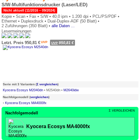
S/W-Multifunktionsdrucker (Laser/LED)
Nicht aktuell (11/2016 – 09/2024)
Kopie •
Scan •
Fax •
S/W •
40,0 ipm •
1.200 dpi •
PCL/PS/PDF •
Ethernet •
Duplexdruck •
Dual-Duplex-ADF (50 Blatt) •
2 Zuführungen (350 Blatt) •
alle Daten ...
Lesermeinungen
0*
Letzt. Preis 950,81 €
UVP
950,81 €
UVP
Serie mit 3 Varianten (
Σ vergleichen
)
Kyocera Ecosys M2040dn
• M2540dn •
M2640idw
Nachfolgemodell (
vergleichen
)
›
Kyocera Ecosys MA4000fx
Σ
VERGLEICHEN
Nachfolgemodell
Kyocera Ecosys MA4000fx