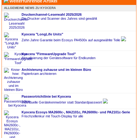
weiterführende Artikel
ALLGEMEINE NEWS ZU KYOCERA
Druckerchannel-Leserwahl 2025/2026
Die Drucker und Scanner des Jahres sind gewählt
Kyocera "LongLife Units"
Zehn Jahre Garantie beim Ecosys PA4500x auf ausgewählte Teile
Kyocera "FirmwareUpgrade Tool"
Aktualisierung der Gerätesoftware für Endkunden
Archivierung zuhause und im kleinen Büro
Papierkram archivieren
Passwortrichtlinie bei Kyocera
Individuelle Gerätekennwörter statt Standardpasswort
Kyocera Ecosys MA2600c-, MA2101c, PA26000c- und PA2101c-Serie
Frischzellenkur mit Touch-Display für alle