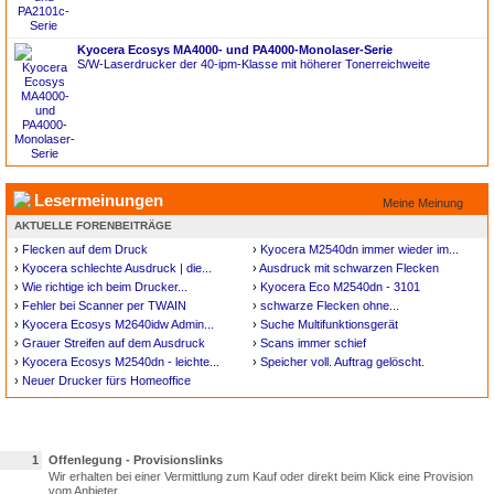
Kyocera Ecosys MA4000- und PA4000-Monolaser-Serie
S/W-Laserdrucker der 40-ipm-Klasse mit höherer Tonerreichweite
Lesermeinungen
Meine Meinung
AKTUELLE FORENBEITRÄGE
›
Flecken auf dem Druck
›
Kyocera M2540dn immer wieder im...
›
Kyocera schlechte Ausdruck | die...
›
Ausdruck mit schwarzen Flecken
›
Wie richtige ich beim Drucker...
›
Kyocera Eco M2540dn - 3101
›
Fehler bei Scanner per TWAIN
›
schwarze Flecken ohne...
›
Kyocera Ecosys M2640idw Admin...
›
Suche Multifunktionsgerät
›
Grauer Streifen auf dem Ausdruck
›
Scans immer schief
›
Kyocera Ecosys M2540dn - leichte...
›
Speicher voll. Auftrag gelöscht.
›
Neuer Drucker fürs Homeoffice
1
Offenlegung - Provisionslinks
Wir erhalten bei einer Vermittlung zum Kauf oder direkt beim Klick eine Provision
vom Anbieter.