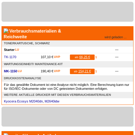
Verbrauchsmaterialien &
Reichweite
wird geladen ...
TONERKARTUSCHE, SCHWARZ
Starter
LU
—
TK-1170
107,10 €
UVP
66,25 €
—
ab
1
WARTUNGSEINHEIT/ MAINTENANCE-KIT
MK-1150
LU
190,40 €
UVP
154,21 €
—
ab
1
DRUCKKOSTENANALYSE
Für das gewählte Dokument ist eine Analyse nicht möglich. Eine Berechnung kann nur
für ISO/IEC-Dokumente oder von DC getesteten Dokumenten erfolgen.
WEITERE AKTUELLE DRUCKER MIT DIESEN VERBRAUCHSMATERIALIEN
Kyocera Ecosys M2040dn
,
M2640idw