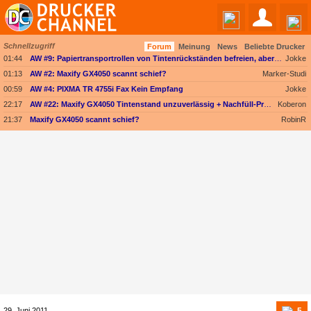
Schnellzugriff
Forum
Meinung
News
Beliebte Drucker
Angebote werden geladen...
01:44
AW #9: Papiertransportrollen von Tintenrückständen befreien, aber womit?
Jokke
01:13
AW #2: Maxify GX4050 scannt schief?
Marker-Studi
00:59
AW #4: PIXMA TR 4755i Fax Kein Empfang
Jokke
22:17
AW #22: Maxify GX4050 Tintenstand unzuverlässig + Nachfüll-Problem - Druckkopf in Gefahr
Koberon
21:37
Maxify GX4050 scannt schief?
RobinR
5
29. Juni 2011