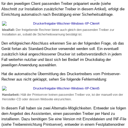
für den jeweiligen Client passenden Treiber präpariert wurde (siehe
Abschnitt zur Installation zusätzlicher Treiber in diesem Artikel), erfolgt die
Einrichtung automatisch nach Bestätigung einer Sicherheitsabfrage.
Idealfall:
Der freigebende Rechner bietet auch gleich den passenden Treiber zur
Installation an, sobald die Sicherheitswarnung bestätigt ist.
Den erfolgreichen Abschluss erkennen Sie an der folgenden Frage, ob das
Gerät fortan als Standard-Drucker verwendet werden soll. Ein eventuell
zusätzlich lokal angeschlossener Drucker ist selbstverständlich in jedem
Fall weiterhin nutzbar und lässt sich bei Bedarf im Druckdialog der
jeweiligen Anwendung auswählen.
Hat die automatische Übermittlung des Druckertreibers vom Printserver-
Rechner aus nicht geklappt, sehen Sie folgende Fehlermeldung:
Handarbeit:
Hält der Printserver keinen passenden Treiber vor, ist der manuell von der
Hersteller-CD oder dessen Webseite einzurichten.
In diesem Fall haben sie zwei Alternativ-Möglichkeiten. Entweder sie folgen
dem Angebot des Assistenten, einen passenden Treiber per Hand zu
installieren. Dazu benötigen Sie eine Version mit Einzeldateien und INF-File
(siehe Treibereinrichtung Printserver), entweder in einem Festplattenordner