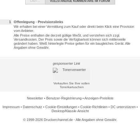
LÄDT...
VOLLSTÄNDIGE KOMMENTARE IM FORUM
1
Offenlegung - Provisionslinks
Wir erhalten bei einer Vermittlung zum Kauf oder direkt beim Klick eine Provision
vom Anbieter.
Alle Preise enthalten die derzeit gültige MwSt. und verstehen sich zzgl.
Versandkosten. Der Preis sowie die Verfügbarkeit können sich mittlerweile
geändert haben. Weiß hinterlegte Preise gelten für ein baugleiches Gerät. Alle
Angaben ohne Gewähr.
gesponserter Link
Verkaufen Sie Ihre vollen
Tonerkartuschen
Newsletter
•
Benutzer-Registrierung
•
Anzeigen-Preisliste
Impressum
•
Datenschutz
•
Cookie-Einstellungen
•
Cookie-Richtlinien
•
DC unterstützen
•
Desktop/Klassik-Ansicht
© 1998-2026 Druckerchannel.de - Alle Angaben ohne Gewähr.