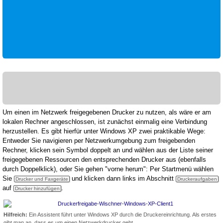
Um einen im Netzwerk freigegebenen Drucker zu nutzen, als wäre er am
lokalen Rechner angeschlossen, ist zunächst einmalig eine Verbindung
herzustellen. Es gibt hierfür unter Windows XP zwei praktikable Wege:
Entweder Sie navigieren per Netzwerkumgebung zum freigebenden
Rechner, klicken sein Symbol doppelt an und wählen aus der Liste seiner
freigegebenen Ressourcen den entsprechenden Drucker aus (ebenfalls
durch Doppelklick), oder Sie gehen "vorne herum": Per Startmenü wählen
Sie
und klicken dann links im Abschnitt
Drucker und Faxgeräte
Druckeraufgaben
auf
.
Drucker hinzufügen
Hilfreich:
Ein Assistent führt unter Windows XP durch die Druckereinrichtung. Als erstes
gibt man an, dass es um einen Netzwerkdrucker geht.