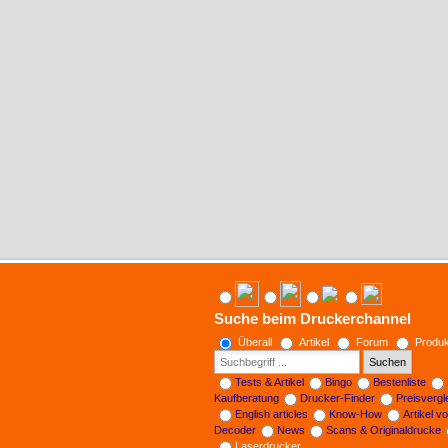
Suche beim Druckerchannel
Überall
Artikel
Forum
Produk
Suchen
Tests & Artikel
Bingo
Bestenliste
Kaufberatung
Drucker-Finder
Preisverg
English articles
Know-How
Artikel v
Decoder
News
Scans & Originaldrucke
Laserdrucker