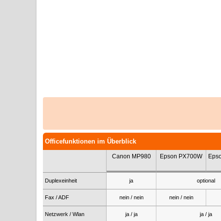
Officefunktionen im Überblick
Canon MP980
Epson PX700W
Eps
Duplexeinheit
ja
optional
Fax / ADF
nein / nein
nein / nein
Netzwerk / Wlan
ja / ja
ja / ja