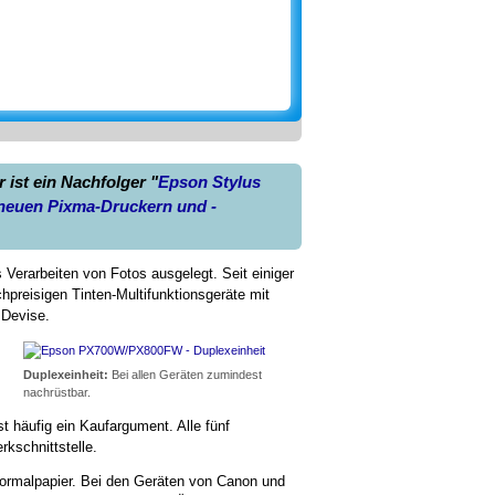
ist ein Nachfolger "
Epson Stylus
neuen Pixma-Druckern und -
 Verarbeiten von Fotos ausgelegt. Seit einiger
hpreisigen Tinten-Multifunktionsgeräte mit
e Devise.
Duplexeinheit:
Bei allen Geräten zumindest
nachrüstbar.
t häufig ein Kaufargument. Alle fünf
kschnittstelle.
Normalpapier. Bei den Geräten von Canon und