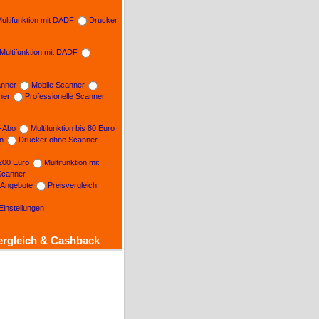
ultifunktion mit DADF
Drucker
Multifunktion mit DADF
nner
Mobile Scanner
ner
Professionelle Scanner
n-Abo
Multifunktion bis 80 Euro
on
Drucker ohne Scanner
 200 Euro
Multifunktion mit
Scanner
e Angebote
Preisvergleich
Einstellungen
ergleich & Cashback