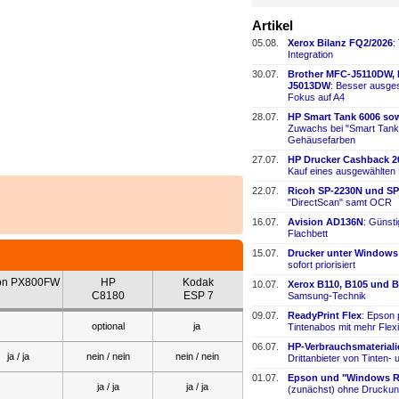
Artikel
05.08.
Xerox Bilanz FQ2/2026
:
Integration
30.07.
Brother MFC-
​J5110DW,
J5013DW
: Besser ausges
Fokus auf A4
28.07.
HP Smart Tank 6006 sow
Zuwachs bei "Smart Tank
Gehäusefarben
27.07.
HP Drucker Cashback 2
Kauf eines ausgewählten
22.07.
Ricoh SP-
​2230N und SP
"DirectScan" samt OCR
16.07.
Avision AD136N
: Günst
Flachbett
15.07.
Drucker unter Windows
sofort priorisiert
on PX800FW
HP
Kodak
10.07.
Xerox B110, B105 und B
C8180
ESP 7
Samsung-
​Technik
09.07.
ReadyPrint Flex
: Epson 
optional
ja
Tintenabos mit mehr Flexi
06.07.
HP-
​Verbrauchsmaterial
ja / ja
nein / nein
nein / nein
Drittanbieter von Tinten-
​
01.07.
Epson und "Windows Re
ja / ja
ja / ja
(zunächst) ohne Druckun