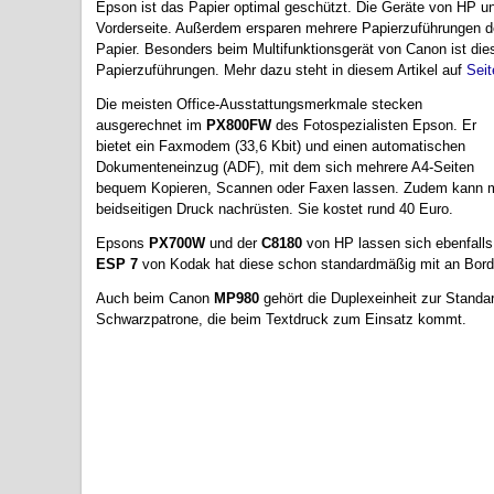
Epson ist das Papier optimal geschützt. Die Geräte von HP u
Vorderseite. Außerdem ersparen mehrere Papierzuführungen 
Papier. Besonders beim Multifunktionsgerät von Canon ist dies 
Papierzuführungen. Mehr dazu steht in diesem Artikel auf
Seit
Die meisten Office-Ausstattungsmerkmale stecken
ausgerechnet im
PX800FW
des Fotospezialisten Epson. Er
bietet ein Faxmodem (33,6 Kbit) und einen automatischen
Dokumenteneinzug (ADF), mit dem sich mehrere A4-Seiten
bequem Kopieren, Scannen oder Faxen lassen. Zudem kann ma
beidseitigen Druck nachrüsten. Sie kostet rund 40 Euro.
Epsons
PX700W
und der
C8180
von HP lassen sich ebenfalls 
ESP 7
von Kodak hat diese schon standardmäßig mit an Bord
Auch beim Canon
MP980
gehört die Duplexeinheit zur Standa
Schwarzpatrone, die beim Textdruck zum Einsatz kommt.