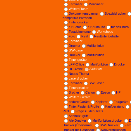
Farblaser
Monolaser
Weitere Tests
Dokumentenscanner
Spezialdrucker
Kompatible Patronen
Tintendrucker
für Fotos
für Zuhause
für das Büro
Testdokumente
Workshops
Foto
Refill
Resttintenbehälter
Farblaser
Drucker
Multifunktion
S/W-Laser
Drucker
Multifunktion
Tintengeräte
LFP-Office
Multifunktion
Drucker
DC-Artikel
Aktionen
Neues Thema
Laserdrucker
Farblaser
S/W-Laser
Tintendrucker
Brother
Canon
Epson
HP
Weitere Geräte
andere Geräte
Kopierer
Faxgeräte
Tinte, Papier & Profile
Kaufberatung
Refill
Frage zu den Tests
Schnellzugriff
Alle Drucker
Multifunktionsdrucker
D
Drucker (Überformat)
S/W-Drucker
Far
Drucker mit Cashback
Neuvorstellungen