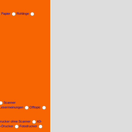
Papier
Rohlinge
Scanner
Lesermeinungen
Offtopic
rucker ohne Scanner
A3-
b-Drucker
Fotodrucker