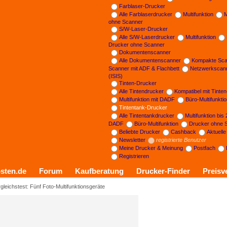
Farblaser-Drucker
Alle Farblaserdrucker
Multifunktion
M
ohne Scanner
S/W-Laser-Drucker
Alle S/W-Laserdrucker
Multifunktion
Drucker ohne Scanner
Dokumentenscanner
Alle Dokumentenscanner
Kompakte Sca
Scanner mit ADF & Flachbett
Netzwerkscan
(ISIS)
Tinten-Drucker
Alle Tintendrucker
Kompatibel mit Tinte
Multifunktion mit DADF
Büro-Multifunkti
Tintentank-Drucker
Alle Tintentankdrucker
Multifunktion bis
DADF
Büro-Multifunktion
Drucker ohne 
Beliebte Drucker
Cashback
Aktuell
Newsletter
registrierte Benutzer
Meine Drucker & Meinung
Postfach
Registrieren
sten.de
Forum
Kaufberatung
Drucker-Finder
Preisv
gleichstest: Fünf Foto-Multifunktionsgeräte