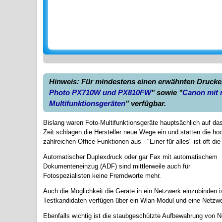
Hinweis: Für mindestens einen erwähnten Drucker 
Photo PX710W und PX810FW
" sowie "
Canon mit 
Multifunktionsgeräten
" verfügbar.
Bislang waren Foto-Multifunktionsgeräte hauptsächlich auf das
Zeit schlagen die Hersteller neue Wege ein und statten die hoc
zahlreichen Office-Funktionen aus - "Einer für alles" ist oft di
Automatischer Duplexdruck oder gar Fax mit automatischem
Dokumenteneinzug (ADF) sind mittlerweile auch für
Fotospezialisten keine Fremdworte mehr.
Auch die Möglichkeit die Geräte in ein Netzwerk einzubinden is
Testkandidaten verfügen über ein Wlan-Modul und eine Netzwer
Ebenfalls wichtig ist die staubgeschützte Aufbewahrung von 