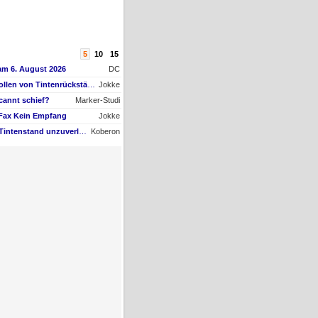
5
10
15
am 6. August 2026
DC
AW #9: Papiertransportrollen von Tintenrückständen befreien, aber womit?
Jokke
cannt schief?
Marker-Studi
 Fax Kein Empfang
Jokke
AW #22: Maxify GX4050 Tintenstand unzuverlässig + Nachfüll-Problem - Druckkopf in Gefahr
Koberon