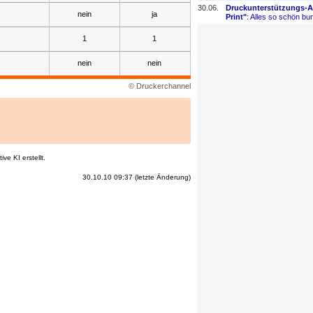
30.06.
Druckunterstützungs-
​
nein
ja
Print"
: Alles so schön bun
1
1
nein
nein
© Druckerchannel
ve KI erstellt.
30.10.10 09:37 (letzte Änderung)