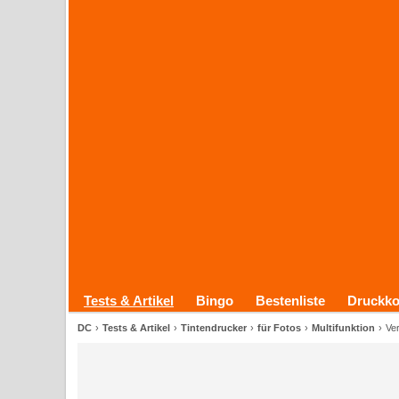
Tests & Artikel
Bingo
Bestenliste
Druckko
DC
Tests & Artikel
Tintendrucker
für Fotos
Multifunktion
Ver