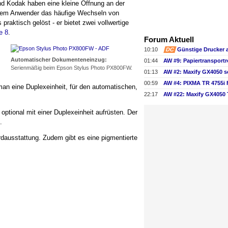
nd Kodak haben eine kleine Öffnung an der
dem Anwender das häufige Wechseln von
praktisch gelöst - er bietet zwei vollwertige
e 8
.
Forum Aktuell
10:10
DC
Günstige Drucker 
Automatischer Dokumenteneinzug:
01:44
Serienmäßig beim Epson Stylus Photo PX800FW.
01:13
AW #2: Maxify GX4050 s
00:59
AW #4: PIXMA TR 4755i
n eine Duplexeinheit, für den automatischen,
22:17
optional mit einer Duplexeinheit aufrüsten. Der
.
rdausstattung. Zudem gibt es eine pigmentierte