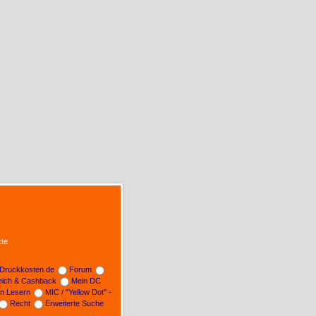
te
Druckkosten.de
Forum
leich & Cashback
Mein DC
on Lesern
MIC / "Yellow Dot" -
Recht
Erweiterte Suche