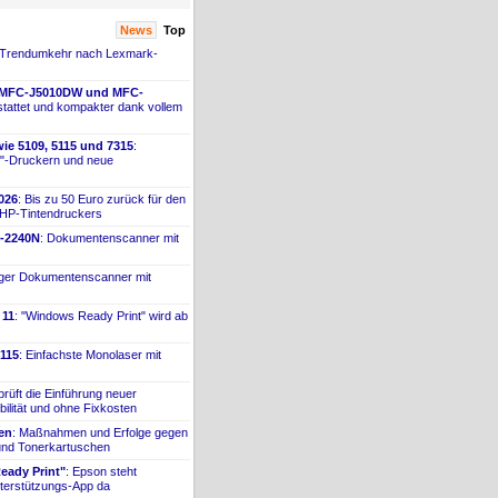
News
Top
 Trendumkehr nach Lexmark-
 MFC-
​J5010DW und MFC-
tattet und kompakter dank vollem
ie 5109, 5115 und 7315
:
"-
​Druckern und neue
026
: Bis zu 50 Euro zurück für den
 HP-
​Tintendruckers
-
​2240N
: Dokumentenscanner mit
iger Dokumentenscanner mit
 11
: "Windows Ready Print" wird ab
115
: Einfachste Monolaser mit
prüft die Einführung neuer
bilität und ohne Fixkosten
ien
: Maßnahmen und Erfolge gegen
 und Tonerkartuschen
ady Print"
: Epson steht
terstützungs-
​App da