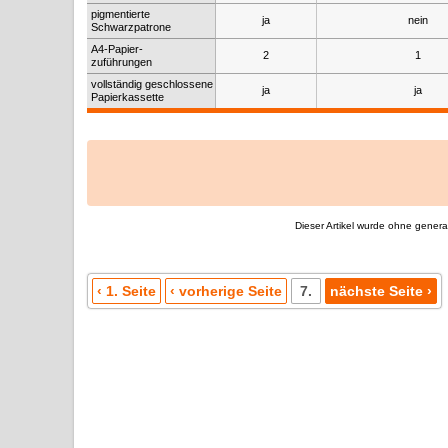
pigmentierte
ja
nein
Schwarzpatrone
A4-Papier-
2
1
zuführungen
vollständig geschlossene
ja
ja
Papierkassette
Dieser Artikel wurde ohne generati
‹ 1. Seite
‹ vorherige Seite
7.
nächste Seite ›