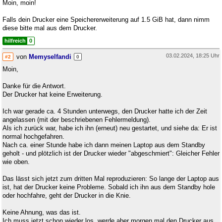
Moin, moin!
Falls dein Drucker eine Speichererweiterung auf 1.5 GiB hat, dann nimm
diese bitte mal aus dem Drucker.
hilfreich
0
03.02.2024, 18:25 Uhr
von
Memyselfandi
#2
0
Moin,
Danke für die Antwort.
Der Drucker hat keine Erweiterung.
Ich war gerade ca. 4 Stunden unterwegs, den Drucker hatte ich der Zeit
angelassen (mit der beschriebenen Fehlermeldung).
Als ich zurück war, habe ich ihn (erneut) neu gestartet, und siehe da: Er ist
normal hochgefahren.
Nach ca. einer Stunde habe ich dann meinen Laptop aus dem Standby
geholt - und plötzlich ist der Drucker wieder "abgeschmiert": Gleicher Fehler
wie oben.
Das lässt sich jetzt zum dritten Mal reproduzieren: So lange der Laptop aus
ist, hat der Drucker keine Probleme. Sobald ich ihn aus dem Standby hole
oder hochfahre, geht der Drucker in die Knie.
Keine Ahnung, was das ist.
Ich muss jetzt schon wieder los, werde aber morgen mal den Drucker aus