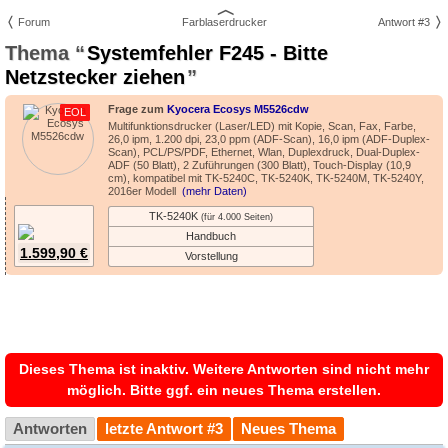
Forum
Farblaserdrucker
Antwort #3
Systemfehler F245 - Bitte
Netzstecker ziehen
Frage zum
Kyocera Ecosys M5526cdw
EOL
Multifunktionsdrucker (Laser/LED) mit Kopie, Scan, Fax, Farbe,
26,0 ipm, 1.200 dpi, 23,0 ppm (ADF-Scan), 16,0 ipm (ADF-Duplex-
Scan), PCL/PS/PDF, Ethernet, Wlan, Duplexdruck, Dual-Duplex-
ADF (50 Blatt), 2 Zuführungen (300 Blatt), Touch-Display (10,9
cm), kompatibel mit TK-5240C, TK-5240K, TK-5240M, TK-5240Y,
2016er Modell
(mehr Daten)
TK-5240K
(für 4.000 Seiten)
Handbuch
1.599,90 €
Vorstellung
Dieses Thema ist inaktiv. Weitere Antworten sind nicht mehr
möglich. Bitte ggf. ein neues Thema erstellen.
Antworten
letzte Antwort #3
Neues Thema