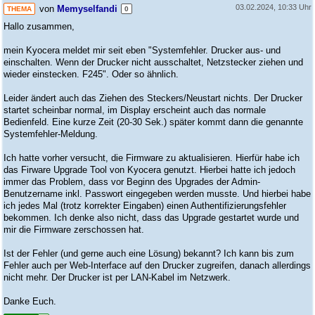
03.02.2024, 10:33 Uhr
von
Memyselfandi
THEMA
0
Hallo zusammen,
mein Kyocera meldet mir seit eben "Systemfehler. Drucker aus- und
einschalten. Wenn der Drucker nicht ausschaltet, Netzstecker ziehen und
wieder einstecken. F245". Oder so ähnlich.
Leider ändert auch das Ziehen des Steckers/Neustart nichts. Der Drucker
startet scheinbar normal, im Display erscheint auch das normale
Bedienfeld. Eine kurze Zeit (20-30 Sek.) später kommt dann die genannte
Systemfehler-Meldung.
Ich hatte vorher versucht, die Firmware zu aktualisieren. Hierfür habe ich
das Firware Upgrade Tool von Kyocera genutzt. Hierbei hatte ich jedoch
immer das Problem, dass vor Beginn des Upgrades der Admin-
Benutzername inkl. Passwort eingegeben werden musste. Und hierbei habe
ich jedes Mal (trotz korrekter Eingaben) einen Authentifizierungsfehler
bekommen. Ich denke also nicht, dass das Upgrade gestartet wurde und
mir die Firmware zerschossen hat.
Ist der Fehler (und gerne auch eine Lösung) bekannt? Ich kann bis zum
Fehler auch per Web-Interface auf den Drucker zugreifen, danach allerdings
nicht mehr. Der Drucker ist per LAN-Kabel im Netzwerk.
Danke Euch.