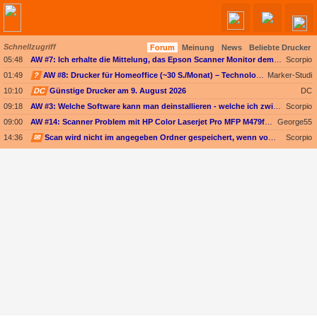
Schnellzugriff
Forum
Meinung
News
Beliebte Drucker
Angebote werden geladen...
05:48
AW #7: Ich erhalte die Mittelung, das Epson Scanner Monitor demnächst nicht mehr vom Mac unterstützt wird
Scorpio
01:49
?
AW #8: Drucker für Homeoffice (~30 S./Monat) – Technologieoffen (Duplex-Scan ODER nur Kopieren)
Marker-Studi
10:10
DC
Günstige Drucker am 9. August 2026
DC
09:18
AW #3: Welche Software kann man deinstallieren - welche ich zwingend erforderlich
Scorpio
09:00
AW #14: Scanner Problem mit HP Color Laserjet Pro MFP M479fdw
George55
14:36
✉
Scan wird nicht im angegeben Ordner gespeichert, wenn vom Bediendisplay gescannt wird
Scorpio