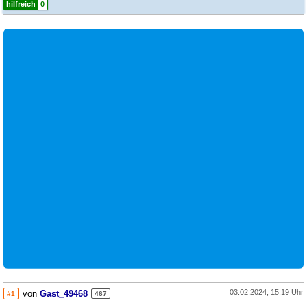
hilfreich
0
03.02.2024, 15:19 Uhr
von
Gast_49468
#1
467