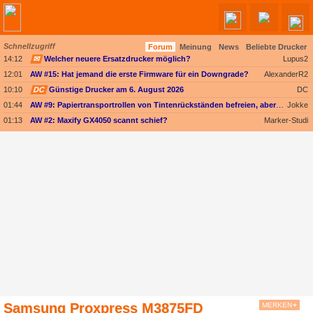
Schnellzugriff
Forum
Meinung
News
Beliebte Drucker
14:12
✉
Welcher neuere Ersatzdrucker möglich?
Lupus2
12:01
AW #15: Hat jemand die erste Firmware für ein Downgrade?
AlexanderR2
10:10
DC
Günstige Drucker am 6. August 2026
DC
01:44
AW #9: Papiertransportrollen von Tintenrückständen befreien, aber womit?
Jokke
01:13
AW #2: Maxify GX4050 scannt schief?
Marker-Studi
Samsung Proxpress M3875FD
MERKEN
+