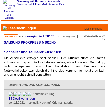
Samsung will Nummer eins werden
Samsung will HP als Marktführer ablösen
Lesermeinungen
Meine Meinung
27.11.2021, 00:37
von
unregistriert_58135
MEINUNG
267
Unregistriert
Uhr
SAMSUNG PROXPRESS M3820ND
Schneller und sauberer Ausdruck
Die Ausdrucke erfolgen sehr schnell. Der Drucker bringt ein sattes
schwarz zu Papier. Die Buchstaben sehen, ohne Lupe und Mikroskop,
nicht ausgefranzt aus. Die Installation des Druckers als
Netzwerkdrucker war, durch die Hilfe des Forums hier, relativ einfach
und ging recht schnell vonstatten.
BEWERTUNG UND KONFIGURATION
Kaufempfehlung
5*
14 Detailwertungen
seit 11/2021 — aktuell, Neukauf, Originalmaterial