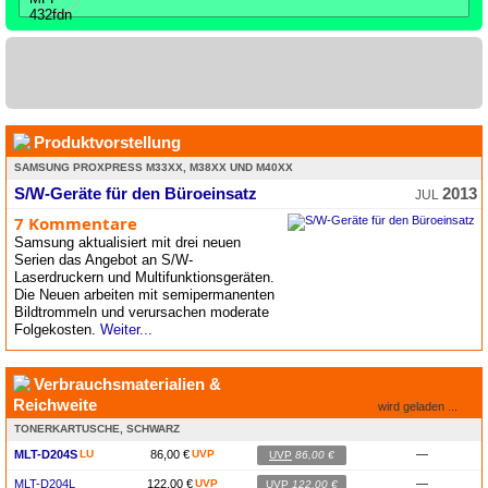
Produktvorstellung
SAMSUNG PROXPRESS M33XX, M38XX UND M40XX
S/W-Geräte für den Büroeinsatz
2013
JUL
7 Kommentare
Samsung aktualisiert mit drei neuen
Serien das Angebot an S/W-
Laserdruckern und Multifunktionsgeräten.
Die Neuen arbeiten mit semipermanenten
Bildtrommeln und verursachen moderate
Folgekosten.
Weiter...
Verbrauchsmaterialien &
Reichweite
wird geladen ...
TONERKARTUSCHE, SCHWARZ
MLT-D204S
LU
86,00 €
UVP
—
UVP
86,00 €
MLT-D204L
122,00 €
UVP
—
UVP
122,00 €