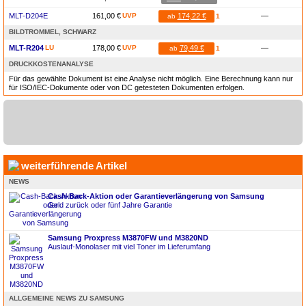
MLT-D204E
161,00 €
UVP
174,22 €
—
ab
1
BILDTROMMEL, SCHWARZ
MLT-R204
LU
178,00 €
UVP
79,49 €
—
ab
1
DRUCKKOSTENANALYSE
Für das gewählte Dokument ist eine Analyse nicht möglich. Eine Berechnung kann nur
für ISO/IEC-Dokumente oder von DC getesteten Dokumenten erfolgen.
weiterführende Artikel
NEWS
Cash-Back-Aktion oder Garantieverlängerung von Samsung
Geld zurück oder fünf Jahre Garantie
Samsung Proxpress M3870FW und M3820ND
Auslauf-Monolaser mit viel Toner im Lieferumfang
ALLGEMEINE NEWS ZU SAMSUNG