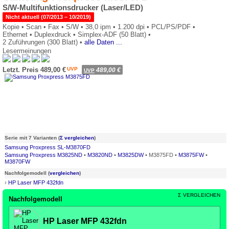
S/W-Multifunktionsdrucker (Laser/LED)
Nicht aktuell (07/2013 – 10/2019)
Kopie •
Scan •
Fax •
S/W •
38,0 ipm •
1.200 dpi •
PCL/PS/PDF •
Ethernet •
Duplexdruck •
Simplex-ADF (50 Blatt) •
2 Zuführungen (300 Blatt) •
alle Daten ...
Lesermeinungen
0*
Letzt. Preis 489,00 €
UVP
489,00 €
UVP
Serie mit 7 Varianten (
Σ vergleichen
)
Samsung Proxpress SL-M3870FD
Samsung Proxpress M3825ND
•
M3820ND
•
M3825DW
• M3875FD •
M3875FW
•
M3870FW
Nachfolgemodell (
vergleichen
)
›
HP Laser MFP 432fdn
Σ
VERGLEICHEN
Nachfolgemodell
HP Laser MFP 432fdn