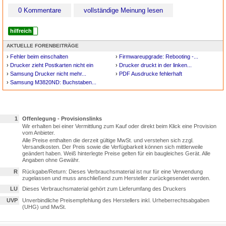
0 Kommentare
vollständige Meinung lesen
hilfreich
AKTUELLE FORENBEITRÄGE
›
Fehler beim einschalten
›
Firmwareupgrade: Rebooting -...
›
Drucker zieht Postkarten nicht ein
›
Drucker druckt in der linken...
›
Samsung Drucker nicht mehr...
›
PDF Ausdrucke fehlerhaft
›
Samsung M3820ND: Buchstaben...
1
Offenlegung - Provisionslinks
Wir erhalten bei einer Vermittlung zum Kauf oder direkt beim Klick eine Provision
vom Anbieter.
Alle Preise enthalten die derzeit gültige MwSt. und verstehen sich zzgl.
Versandkosten. Der Preis sowie die Verfügbarkeit können sich mittlerweile
geändert haben. Weiß hinterlegte Preise gelten für ein baugleiches Gerät. Alle
Angaben ohne Gewähr.
R
Rückgabe/Return: Dieses Verbrauchsmaterial ist nur für eine Verwendung
zugelassen und muss anschließend zum Hersteller zurückgesendet werden.
LU
Dieses Verbrauchsmaterial gehört zum Lieferumfang des Druckers
UVP
Unverbindliche Preisempfehlung des Herstellers inkl. Urheberrechtsabgaben
(UHG) und MwSt.