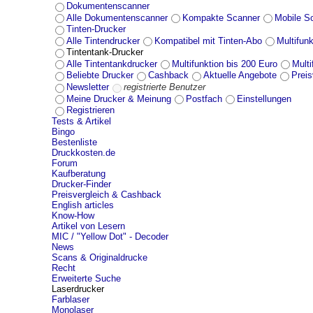
Dokumentenscanner
Alle Dokumentenscanner
Kompakte Scanner
Mobile S
Tinten-Drucker
Alle Tintendrucker
Kompatibel mit Tinten-Abo
Multifunk
Tintentank-Drucker
Alle Tintentankdrucker
Multifunktion bis 200 Euro
Mult
Beliebte Drucker
Cashback
Aktuelle Angebote
Preis
Newsletter
registrierte Benutzer
Meine Drucker & Meinung
Postfach
Einstellungen
Registrieren
Tests & Artikel
Bingo
Bestenliste
Druckkosten.de
Forum
Kaufberatung
Drucker-Finder
Preisvergleich & Cashback
English articles
Know-How
Artikel von Lesern
MIC / "Yellow Dot" - Decoder
News
Scans & Originaldrucke
Recht
Erweiterte Suche
Laserdrucker
Farblaser
Monolaser