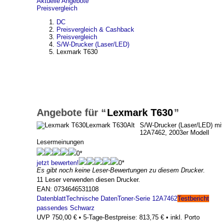
Aktuelle Angebote
Preisvergleich
DC
Preisvergleich & Cashback
Preisvergleich
S/W-Drucker (Laser/LED)
Lexmark T630
Lexmark T630
Lexmark T630
Alt
S/W-Drucker (Laser/LED) mit
12A7462, 2003er Modell
Lesermeinungen
0*
jetzt bewerten!
0*
Es gibt noch keine Leser-Bewertungen zu diesem Drucker.
11 Leser verwenden diesen Drucker.
EAN: 0734646531108
Datenblatt
Technische Daten
Toner-Serie 12A7462
Testbericht
passendes Schwarz
UVP 750,00 € • 5-Tage-Bestpreise: 813,75 € • inkl. Porto