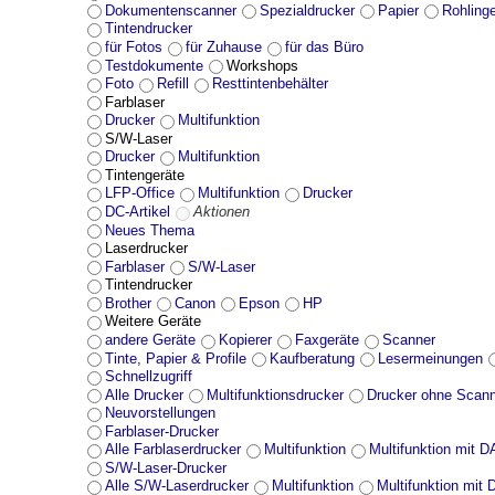
Dokumentenscanner
Spezialdrucker
Papier
Rohling
Tintendrucker
für Fotos
für Zuhause
für das Büro
Testdokumente
Workshops
Foto
Refill
Resttintenbehälter
Farblaser
Drucker
Multifunktion
S/W-Laser
Drucker
Multifunktion
Tintengeräte
LFP-Office
Multifunktion
Drucker
DC-Artikel
Aktionen
Neues Thema
Laserdrucker
Farblaser
S/W-Laser
Tintendrucker
Brother
Canon
Epson
HP
Weitere Geräte
andere Geräte
Kopierer
Faxgeräte
Scanner
Tinte, Papier & Profile
Kaufberatung
Lesermeinungen
Schnellzugriff
Alle Drucker
Multifunktionsdrucker
Drucker ohne Scan
Neuvorstellungen
Farblaser-Drucker
Alle Farblaserdrucker
Multifunktion
Multifunktion mit 
S/W-Laser-Drucker
Alle S/W-Laserdrucker
Multifunktion
Multifunktion mit