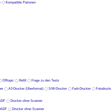
e
Kompatible Patronen
Offtopic
Refill
Frage zu den Tests
ner
A3-Drucker (Überformat)
S/W-Drucker
Farb-Drucker
Fotodruck
DADF
Drucker ohne Scanner
 DADF
Drucker ohne Scanner