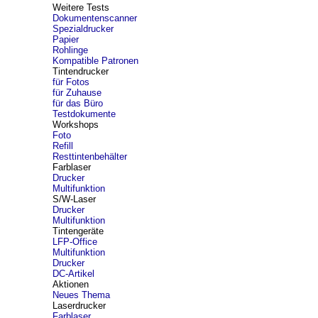
Weitere Tests
Dokumentenscanner
Spezialdrucker
Papier
Rohlinge
Kompatible Patronen
Tintendrucker
für Fotos
für Zuhause
für das Büro
Testdokumente
Workshops
Foto
Refill
Resttintenbehälter
Farblaser
Drucker
Multifunktion
S/W-Laser
Drucker
Multifunktion
Tintengeräte
LFP-Office
Multifunktion
Drucker
DC-Artikel
Aktionen
Neues Thema
Laserdrucker
Farblaser