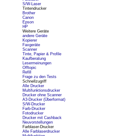
S/W-Laser
Tintendrucker
Brother
Canon
Epson
HP
Weitere Geräte
andere Geräte
Kopierer
Faxgeräte
Scanner
Tinte, Papier & Profile
Kaufberatung
Lesermeinungen
Offtopic
Refill
Frage zu den Tests
Schnellzugriff
Alle Drucker
Multifunktionsdrucker
Drucker ohne Scanner
A3-Drucker (Überformat)
S/W-Drucker
Farb-Drucker
Fotodrucker
Drucker mit Cashback
Neuvorstellungen
Farblaser-Drucker
Alle Farblaserdrucker
Multifunktion