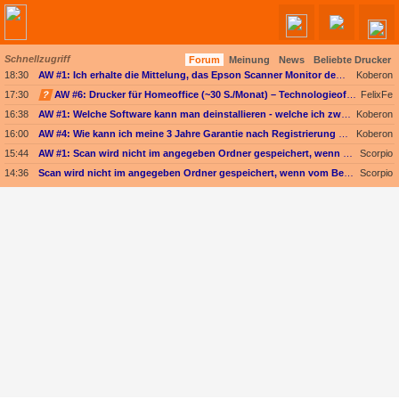
Schnellzugriff
Forum
Meinung
News
Beliebte Drucker
Angebote werden geladen...
18:30
AW #1: Ich erhalte die Mittelung, das Epson Scanner Monitor demnächst nicht mehr vom Mac unterstützt wird
Koberon
17:30
?
AW #6: Drucker für Homeoffice (~30 S./Monat) – Technologieoffen (Duplex-Scan ODER nur Kopieren)
FelixFe
16:38
AW #1: Welche Software kann man deinstallieren - welche ich zwingend erforderlich
Koberon
16:00
AW #4: Wie kann ich meine 3 Jahre Garantie nach Registrierung prüfen?
Koberon
15:44
AW #1: Scan wird nicht im angegeben Ordner gespeichert, wenn vom Bediendisplay gescannt wird
Scorpio
14:36
Scan wird nicht im angegeben Ordner gespeichert, wenn vom Bediendisplay gescannt wird
Scorpio