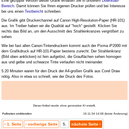
Eine gezippte Version dieser Grafik erhalten Sie in unserem
Download-
Bereich
. Damit können Sie Ihren eigenen Drucker prüfen und bei Interesse
bei uns einen
Testbericht
schreiben.
Die Grafik gibt Druckerchannel auf Canon High-Resolution-Paper (HR-101)
aus. Im Treiber haben wir die Qualität auf "hoch" gestellt. Klicken Sie
rechts das Bild an, um den Ausschnitt des Strahlenkranzes vergrößert zu
sehen.
Wie bei fast allen Canon-Tintendruckern kommt auch der Pixma iP2000 mit
dem Grafikdruck auf HR-101-Papier bestens zurecht. Der Strahlenkranz
(Bild oben anklicken) ist fein aufgelöst, die Grauflächen sehen homogen
aus und gelbe und schwarze Tinte verlaufen nicht ineinander.
5:20 Minuten waren für den Druck der A4-großen Grafik aus Corel Draw
nötig. Also in etwa so schnell, wie der Druck des Fotos.
Dieser Artikel wurde ohne generative KI erstellt.
16.11.04 14:08 (letzte Änderung)
Fußnoten
‹ 1. Seite
‹ vorherige Seite
5.
nächste Seite ›