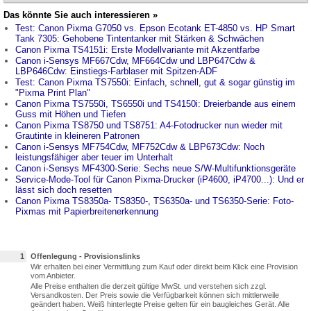
Das könnte Sie auch interessieren »
Test: Canon Pixma G7050 vs. Epson Ecotank ET-4850 vs. HP Smart
Tank 7305: Gehobene Tintentanker mit Stärken & Schwächen
Canon Pixma TS4151i: Erste Modellvariante mit Akzentfarbe
Canon i-Sensys MF667Cdw, MF664Cdw und LBP647Cdw &
LBP646Cdw: Einstiegs-Farblaser mit Spitzen-ADF
Test: Canon Pixma TS7550i: Einfach, schnell, gut & sogar günstig im
"Pixma Print Plan"
Canon Pixma TS7550i, TS6550i und TS4150i: Dreierbande aus einem
Guss mit Höhen und Tiefen
Canon Pixma TS8750 und TS8751: A4-Fotodrucker nun wieder mit
Grautinte in kleineren Patronen
Canon i-Sensys MF754Cdw, MF752Cdw & LBP673Cdw: Noch
leistungsfähiger aber teuer im Unterhalt
Canon i-Sensys MF4300-Serie: Sechs neue S/W-Multifunktionsgeräte
Service-Mode-Tool für Canon Pixma-Drucker (iP4600, iP4700...): Und er
lässt sich doch resetten
Canon Pixma TS8350a- TS8350-, TS6350a- und TS6350-Serie: Foto-
Pixmas mit Papierbreitenerkennung
1
Offenlegung - Provisionslinks
Wir erhalten bei einer Vermittlung zum Kauf oder direkt beim Klick eine Provision
vom Anbieter.
Alle Preise enthalten die derzeit gültige MwSt. und verstehen sich zzgl.
Versandkosten. Der Preis sowie die Verfügbarkeit können sich mittlerweile
geändert haben. Weiß hinterlegte Preise gelten für ein baugleiches Gerät. Alle