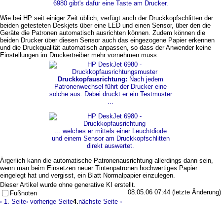
6980 gibt's dafür eine Taste am Drucker.
Wie bei HP seit einiger Zeit üblich, verfügt auch der Druckkopfschlitten der
beiden getesteten Deskjets über eine LED und einen Sensor, über den die
Geräte die Patronen automatisch ausrichten können. Zudem können die
beiden Drucker über diesen Sensor auch das eingezogene Papier erkennen
und die Druckqualität automatisch anpassen, so dass der Anwender keine
Einstellungen im Druckertreiber mehr vornehmen muss.
Druckkopfausrichtung:
Nach jedem
Patronenwechsel führt der Drucker eine
solche aus. Dabei druckt er ein Testmuster
...
... welches er mittels einer Leuchtdiode
und einem Sensor am Druckkopfschlitten
direkt auswertet.
Ärgerlich kann die automatische Patronenausrichtung allerdings dann sein,
wenn man beim Einsetzen neuer Tintenpatronen hochwertiges Papier
eingelegt hat und vergisst, ein Blatt Normalpapier einzulegen.
Dieser Artikel wurde ohne generative KI erstellt.
08.05.06 07:44 (letzte Änderung)
Fußnoten
‹ 1. Seite
‹ vorherige Seite
4.
nächste Seite ›