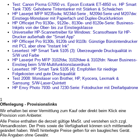
Test: Canon Pixma G7050 vs. Epson Ecotank ET-4850 vs. HP Smart
Tank 7305: Gehobene Tintentanker mit Stärken & Schwächen
HP Laserjet MFP M235sdw, M234d-Serie , M209d-Serie und M207dw:
Einstiegs-Monolaser mit Papierfach und Duplex-Druckfunktion
HP Officejet Pro 9130e-, 9120e-, 8130e- und 8120e-Serie: Business-
Inkjets von der Ober- bis zur Einstiegsklasse
Universeller HP-Scannertreiber für Windows: Scansoftware für HP-
Drucker außerhalb der "Smart App"
HP Officejet Pro 9130b, 9120b und 9110b: Günstige Bürotintendrucker
mit PCL aber ohne "Instant Ink"
Lesertest: HP Smart Tank 5105 (3): Überzeugende Druckqualität in
S/W und Farbe
HP Laserjet Pro MFP 3102fdw, 3102fdwe & 3102fdn: Neuer Business-
Einstieg beim S/W-Multifunktionslaserdruck
Lesertest: HP Smart Tank 5105 (4): Empfohlen für niedrige
Folgekosten und gute Druckqualität
Test 2008: Monolaser von Brother, HP, Kyocera, Lexmark &
Samsung: S/W-Laser-Quintett
HP Envy Photo 7930- und 7230-Serie: Fotodrucker mit Dreifarbpatrone
1
Offenlegung - Provisionslinks
Wir erhalten bei einer Vermittlung zum Kauf oder direkt beim Klick eine
Provision vom Anbieter.
Alle Preise enthalten die derzeit gültige MwSt. und verstehen sich zzgl.
Versandkosten. Der Preis sowie die Verfügbarkeit können sich mittlerweile
geändert haben. Weiß hinterlegte Preise gelten für ein baugleiches Gerät.
Alle Angaben ohne Gewähr.