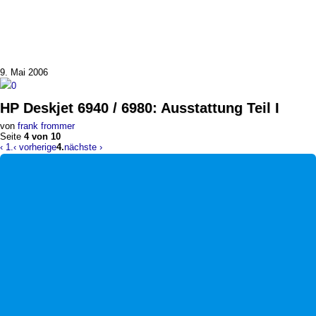
9. Mai 2006
0
HP Deskjet 6940 / 6980
:
Ausstattung Teil I
von
frank frommer
Seite
4 von 10
‹ 1.
‹ vorherige
4.
nächste ›