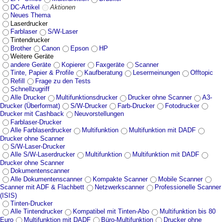
DC-Artikel
Aktionen
Neues Thema
Laserdrucker
Farblaser
S/W-Laser
Tintendrucker
Brother
Canon
Epson
HP
Weitere Geräte
andere Geräte
Kopierer
Faxgeräte
Scanner
Tinte, Papier & Profile
Kaufberatung
Lesermeinungen
Offtopic
Refill
Frage zu den Tests
Schnellzugriff
Alle Drucker
Multifunktionsdrucker
Drucker ohne Scanner
A3-
Drucker (Überformat)
S/W-Drucker
Farb-Drucker
Fotodrucker
Drucker mit Cashback
Neuvorstellungen
Farblaser-Drucker
Alle Farblaserdrucker
Multifunktion
Multifunktion mit DADF
Drucker ohne Scanner
S/W-Laser-Drucker
Alle S/W-Laserdrucker
Multifunktion
Multifunktion mit DADF
Drucker ohne Scanner
Dokumentenscanner
Alle Dokumentenscanner
Kompakte Scanner
Mobile Scanner
Scanner mit ADF & Flachbett
Netzwerkscanner
Professionelle Scanner
(ISIS)
Tinten-Drucker
Alle Tintendrucker
Kompatibel mit Tinten-Abo
Multifunktion bis 80
Euro
Multifunktion mit DADF
Büro-Multifunktion
Drucker ohne