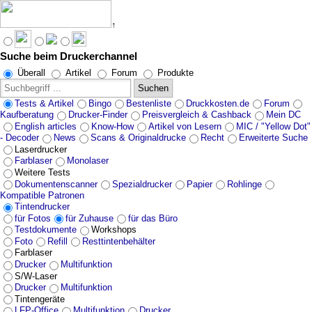
↑
Suche beim Druckerchannel
Angebote werden geladen...
Überall
Artikel
Forum
Produkte
Suchen
Tests & Artikel
Bingo
Bestenliste
Druckkosten.de
Forum
Kaufberatung
Drucker-Finder
Preisvergleich & Cashback
Mein DC
English articles
Know-How
Artikel von Lesern
MIC / "Yellow Dot"
- Decoder
News
Scans & Originaldrucke
Recht
Erweiterte Suche
Laserdrucker
Farblaser
Monolaser
Weitere Tests
Dokumentenscanner
Spezialdrucker
Papier
Rohlinge
Kompatible Patronen
Tintendrucker
für Fotos
für Zuhause
für das Büro
Testdokumente
Workshops
Foto
Refill
Resttintenbehälter
Farblaser
Drucker
Multifunktion
S/W-Laser
Drucker
Multifunktion
Tintengeräte
LFP-Office
Multifunktion
Drucker