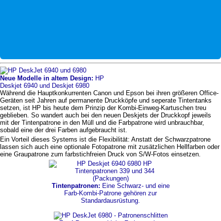
Neue Modelle in altem Design:
HP
Deskjet 6940 und Deskjet 6980
Während die Hauptkonkurrenten Canon und Epson bei ihren größeren Office-
Geräten seit Jahren auf permanente Druckköpfe und seperate Tintentanks
setzen, ist HP bis heute dem Prinzip der Kombi-Einweg-Kartuschen treu
geblieben. So wandert auch bei den neuen Deskjets der Druckkopf jeweils
mit der Tintenpatrone in den Müll und die Farbpatrone wird unbrauchbar,
sobald eine der drei Farben aufgebraucht ist.
Ein Vorteil dieses Systems ist die Flexibilität: Anstatt der Schwarzpatrone
lassen sich auch eine optionale Fotopatrone mit zusätzlichen Hellfarben oder
eine Graupatrone zum farbstichfreien Druck von S/W-Fotos einsetzen.
Tintenpatronen:
Eine Schwarz- und eine
Farb-Kombi-Patrone gehören zur
Standardausrüstung.