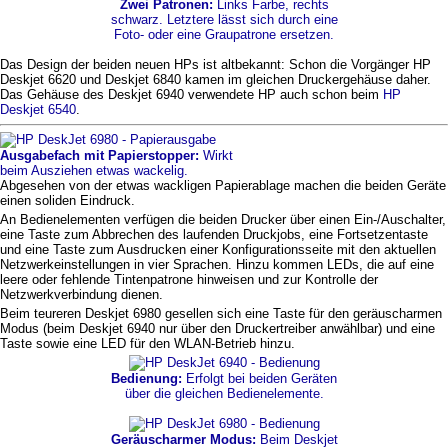
Zwei Patronen:
Links Farbe, rechts
schwarz. Letztere lässt sich durch eine
Foto- oder eine Graupatrone ersetzen.
Das Design der beiden neuen HPs ist altbekannt: Schon die Vorgänger HP
Deskjet 6620 und Deskjet 6840 kamen im gleichen Druckergehäuse daher.
Das Gehäuse des Deskjet 6940 verwendete HP auch schon beim
HP
Deskjet 6540
.
Ausgabefach mit Papierstopper:
Wirkt
beim Ausziehen etwas wackelig.
Abgesehen von der etwas wackligen Papierablage machen die beiden Geräte
einen soliden Eindruck.
An Bedienelementen verfügen die beiden Drucker über einen Ein-/Auschalter,
eine Taste zum Abbrechen des laufenden Druckjobs, eine Fortsetzentaste
und eine Taste zum Ausdrucken einer Konfigurationsseite mit den aktuellen
Netzwerkeinstellungen in vier Sprachen. Hinzu kommen LEDs, die auf eine
leere oder fehlende Tintenpatrone hinweisen und zur Kontrolle der
Netzwerkverbindung dienen.
Beim teureren Deskjet 6980 gesellen sich eine Taste für den geräuscharmen
Modus (beim Deskjet 6940 nur über den Druckertreiber anwählbar) und eine
Taste sowie eine LED für den WLAN-Betrieb hinzu.
Bedienung:
Erfolgt bei beiden Geräten
über die gleichen Bedienelemente.
Geräuscharmer Modus:
Beim Deskjet