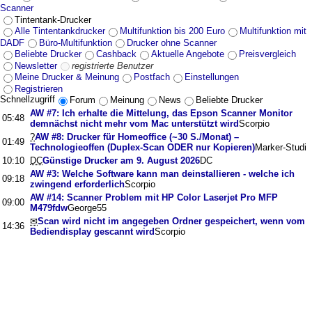
Scanner
Tintentank-Drucker
Alle Tintentankdrucker
Multifunktion bis 200 Euro
Multifunktion mit
DADF
Büro-Multifunktion
Drucker ohne Scanner
Beliebte Drucker
Cashback
Aktuelle Angebote
Preisvergleich
Newsletter
registrierte Benutzer
Meine Drucker & Meinung
Postfach
Einstellungen
Registrieren
Schnellzugriff
Forum
Meinung
News
Beliebte Drucker
AW #7: Ich erhalte die Mittelung, das Epson Scanner Monitor
05:48
demnächst nicht mehr vom Mac unterstützt wird
Scorpio
?
AW #8: Drucker für Homeoffice (~30 S./Monat) –
01:49
Technologieoffen (Duplex-Scan ODER nur Kopieren)
Marker-Studi
10:10
DC
Günstige Drucker am 9. August 2026
DC
AW #3: Welche Software kann man deinstallieren - welche ich
09:18
zwingend erforderlich
Scorpio
AW #14: Scanner Problem mit HP Color Laserjet Pro MFP
09:00
M479fdw
George55
✉
Scan wird nicht im angegeben Ordner gespeichert, wenn vom
14:36
Bediendisplay gescannt wird
Scorpio