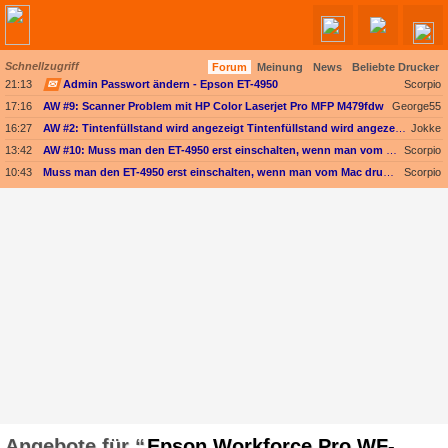
Schnellzugriff
Forum
Meinung
News
Beliebte Drucker
21:13
✉
Admin Passwort ändern - Epson ET-4950
Scorpio
17:16
AW #9: Scanner Problem mit HP Color Laserjet Pro MFP M479fdw
George55
16:27
AW #2: Tintenfüllstand wird angezeigt Tintenfüllstand wird angezeigt, aber unter Druckkopf-Status --
Jokke
13:42
AW #10: Muss man den ET-4950 erst einschalten, wenn man vom Mac drucken möchte?
Scorpio
10:43
Muss man den ET-4950 erst einschalten, wenn man vom Mac drucken möchte?
Scorpio
Epson Workforce Pro WF-