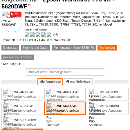
5620DWF
Multifunktionsdrucker (Pigmenttinte) mit Kopie, Scan, Fax, Farbe, 20,0
▶ 2/18
ipm, kein Randlosdruck, Ethernet, Wlan, Duplexdruck, Duplex-ADF (35
Blatt), 2 Zuführungen (330 Blatt), Touch-Display (8,9 cm), kompatibel mit
79, 79XL, T6710, T7891, T7892, T7893, T7894, 2014er Modell
Lesermeinungen
3.4*
14
Epson-Nr.: C11CD08301 • EAN: 8715946533520
Datenblatt
Technische Daten
Pigmenttinten-Serie T789, 79
Testbericht
passendes Schwarz
UVP 358,19 €
alle Angebote
🚚
nur lieferbare
WF-4630DWF
WF-4640DTWF
WF-5110DW
keine Angebote
keine Angebote
keine Angebote
WF-5190DW
WF-5620DWF
WF-5690DWF
keine Angebote
keine Angebote
keine Angebote
WF-C5710DWF
keine Angebote