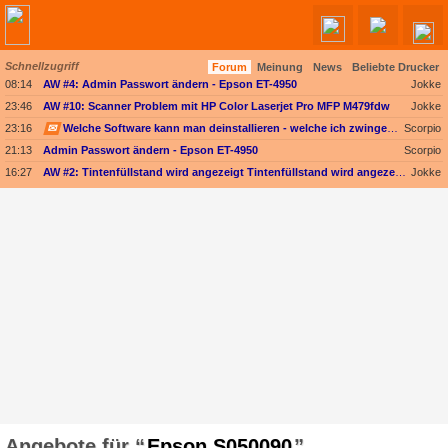
Schnellzugriff
Forum
Meinung
News
Beliebte Drucker
08:14
AW #4: Admin Passwort ändern - Epson ET-4950
Jokke
23:46
AW #10: Scanner Problem mit HP Color Laserjet Pro MFP M479fdw
Jokke
23:16
✉
Welche Software kann man deinstallieren - welche ich zwingend erforderlich
Scorpio
21:13
Admin Passwort ändern - Epson ET-4950
Scorpio
16:27
AW #2: Tintenfüllstand wird angezeigt Tintenfüllstand wird angezeigt, aber unter Druckkopf-Status --
Jokke
Epson S050090