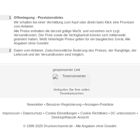
1
Offenlegung - Provisionslinks
Wir erhalten bei einer Vermittlung zum Kauf oder direkt beim Klick eine Provision
vom Anbieter.
Alle Preise enthalten die derzeit gültige MwSt. und verstehen sich zzgl.
Versandkosten. Der Preis sowie die Verfügbarkeit können sich mittlerweile
geändert haben. Weiß hinterlegte Preise gelten für ein baugleiches Gerät. Alle
Angaben ohne Gewähr.
2
Daten vom Anbieter. Zwischenzeitliche Änderung des Preises, der Rangfolge, der
Lieferzeit und der Versandkosten sind möglich.
gesponserter Link
Verkaufen Sie Ihre vollen
Tonerkartuschen
Newsletter
•
Benutzer-Registrierung
•
Anzeigen-Preisliste
Impressum
•
Datenschutz
•
Cookie-Einstellungen
•
Cookie-Richtlinien
•
DC unterstützen
•
Desktop/Klassik-Ansicht
© 1998-2026 Druckerchannel.de - Alle Angaben ohne Gewähr.