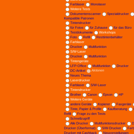
Farblaser
Monolaser
Weitere Tests
Dokumentenscanner
Spezialdrucker
Kompatible Patronen
Tintendrucker
für Fotos
für Zuhause
für das Büro
Testdokumente
Workshops
Foto
Refill
Resttintenbehälter
Farblaser
Drucker
Multifunktion
S/W-Laser
Drucker
Multifunktion
Tintengeräte
LFP-Office
Multifunktion
Drucker
DC-Artikel
Aktionen
Neues Thema
Laserdrucker
Farblaser
S/W-Laser
Tintendrucker
Brother
Canon
Epson
HP
Weitere Geräte
andere Geräte
Kopierer
Faxgeräte
Tinte, Papier & Profile
Kaufberatung
Refill
Frage zu den Tests
Schnellzugriff
Alle Drucker
Multifunktionsdrucker
D
Drucker (Überformat)
S/W-Drucker
Far
Drucker mit Cashback
Neuvorstellungen