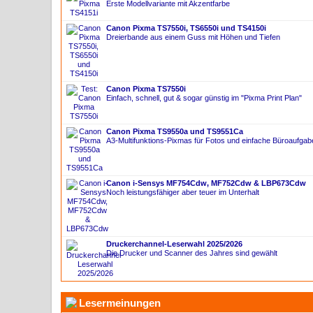
Erste Modellvariante mit Akzentfarbe
Canon Pixma TS7550i, TS6550i und TS4150i
Dreierbande aus einem Guss mit Höhen und Tiefen
Canon Pixma TS7550i
Einfach, schnell, gut & sogar günstig im "Pixma Print Plan"
Canon Pixma TS9550a und TS9551Ca
A3-Multifunktions-Pixmas für Fotos und einfache Büroaufgab
Canon i-Sensys MF754Cdw, MF752Cdw & LBP673Cdw
Noch leistungsfähiger aber teuer im Unterhalt
Druckerchannel-Leserwahl 2025/2026
Die Drucker und Scanner des Jahres sind gewählt
Lesermeinungen