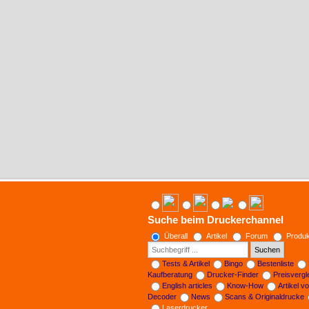
Suche beim Druckerchannel
Überall
Artikel
Forum
Produk
Suchen
Tests & Artikel
Bingo
Bestenliste
Kaufberatung
Drucker-Finder
Preisverg
English articles
Know-How
Artikel v
Decoder
News
Scans & Originaldrucke
Laserdrucker