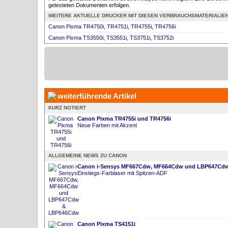
getesteten Dokumenten erfolgen.
WEITERE AKTUELLE DRUCKER MIT DIESEN VERBRAUCHSMATERIALIE
Canon Pixma TR4750i
,
TR4751i
,
TR4755i
,
TR4756i
Canon Pixma TS3550i
,
TS3551i
,
TS3751i
,
TS3752i
weiterführende Artikel
KURZ NOTIERT
Canon Pixma TR4755i und TR4756i
Neue Farben mit Akzent
ALLGEMEINE NEWS ZU CANON
Canon i-Sensys MF667Cdw, MF664Cdw und LBP647Cd
Einstiegs-Farblaser mit Spitzen-ADF
Canon Pixma TS4151i