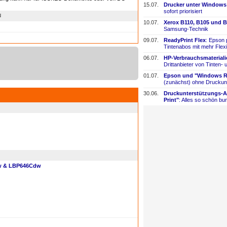
15.07.
Drucker unter Windows
sofort priorisiert
N
10.07.
Xerox B110, B105 und B
Samsung-
​Technik
09.07.
ReadyPrint Flex
: Epson 
Tintenabos mit mehr Flexi
06.07.
HP-
​Verbrauchsmaterial
Drittanbieter von Tinten-
​
01.07.
Epson und "Windows Re
(zunächst) ohne Druckun
30.06.
Druckunterstützungs-
​
Print"
: Alles so schön bun
w & LBP646Cdw