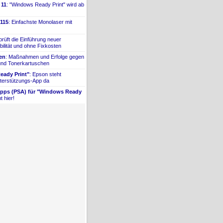
 11
: "Windows Ready Print" wird ab
115
: Einfachste Monolaser mit
prüft die Einführung neuer
bilität und ohne Fixkosten
ien
: Maßnahmen und Erfolge gegen
 und Tonerkartuschen
ady Print"
: Epson steht
terstützungs-
​App da
Apps (PSA) für "Windows Ready
t hier!