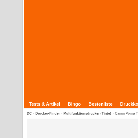
Tests & Artikel
Bingo
Bestenliste
Druckko
DC
Drucker-Finder
Multifunktionsdrucker (Tinte)
Canon Pixma T