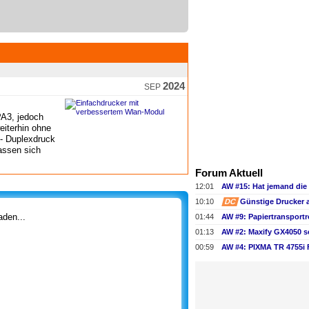
2024
SEP
PA3, jedoch
iterhin ohne
- Duplexdruck
lassen sich
Forum Aktuell
12:01
10:10
DC
Günstige Drucker 
den...
01:44
01:13
AW #2: Maxify GX4050 s
00:59
AW #4: PIXMA TR 4755i