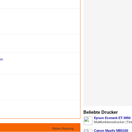
en
Beliebte Drucker
Epson Ecotank ET-3950
Multifunktionsdrucker (Tin
Meine Meinung
Canon Maxify MB5150