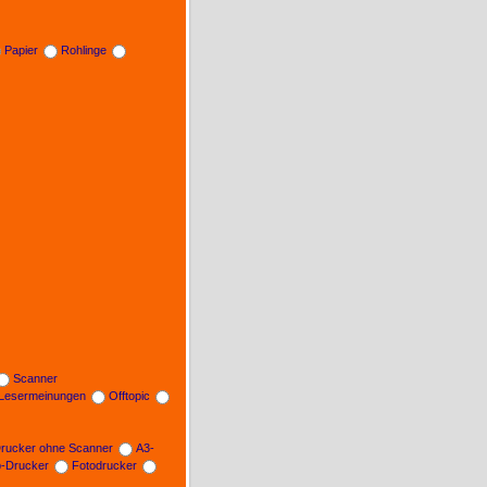
Papier
Rohlinge
Scanner
Lesermeinungen
Offtopic
rucker ohne Scanner
A3-
b-Drucker
Fotodrucker