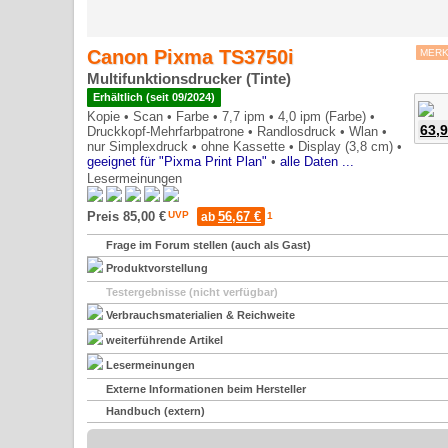
Canon Pixma TS3750i
MER
Multifunktionsdrucker (Tinte)
Erhältlich (seit 09/2024)
Kopie •
Scan •
Farbe •
7,7 ipm •
4,0 ipm (Farbe) •
63,9
Druckkopf-Mehrfarbpatrone •
Randlosdruck •
Wlan •
nur Simplexdruck •
ohne Kassette •
Display (3,8 cm) •
geeignet für "Pixma Print Plan"
•
alle Daten ...
Lesermeinungen
0*
Preis 85,00 €
UVP
56,67 €
ab
1
Frage im Forum stellen (auch als Gast)
Produktvorstellung
Testergebnisse (nicht verfügbar)
Verbrauchsmaterialien & Reichweite
weiterführende Artikel
Lesermeinungen
Externe Informationen beim Hersteller
Handbuch (extern)