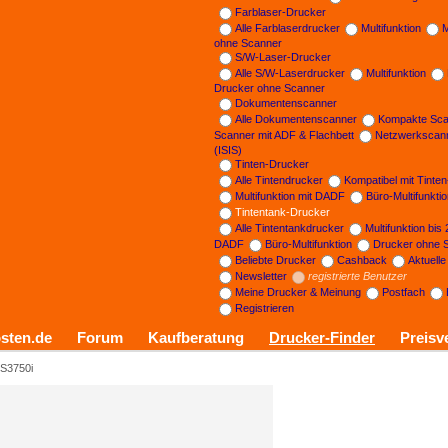
Farblaser-Drucker
Alle Farblaserdrucker
Multifunktion
M
ohne Scanner
S/W-Laser-Drucker
Alle S/W-Laserdrucker
Multifunktion
Drucker ohne Scanner
Dokumentenscanner
Alle Dokumentenscanner
Kompakte Sca
Scanner mit ADF & Flachbett
Netzwerkscan
(ISIS)
Tinten-Drucker
Alle Tintendrucker
Kompatibel mit Tinte
Multifunktion mit DADF
Büro-Multifunkti
Tintentank-Drucker
Alle Tintentankdrucker
Multifunktion bis
DADF
Büro-Multifunktion
Drucker ohne 
Beliebte Drucker
Cashback
Aktuell
Newsletter
registrierte Benutzer
Meine Drucker & Meinung
Postfach
Registrieren
sten.de
Forum
Kaufberatung
Drucker-Finder
Preisv
S3750i