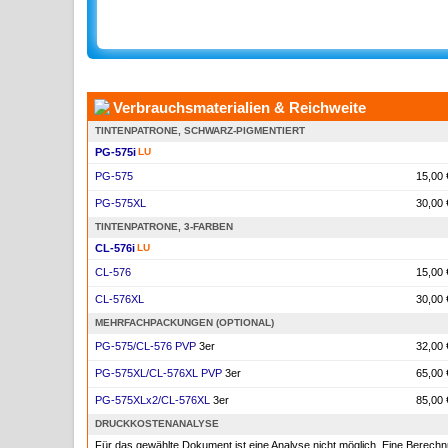
Verbrauchsmaterialien & Reichweite
TINTENPATRONE, SCHWARZ-PIGMENTIERT
PG-575i
LU
PG-575
15,00 
PG-575XL
30,00 
TINTENPATRONE, 3-FARBEN
CL-576i
LU
CL-576
15,00 
CL-576XL
30,00 
MEHRFACHPACKUNGEN (OPTIONAL)
PG-575/CL-576 PVP
3er
32,00 
PG-575XL/CL-576XL PVP
3er
65,00 
PG-575XLx2/CL-576XL
3er
85,00 
DRUCKKOSTENANALYSE
Für das gewählte Dokument ist eine Analyse nicht möglich. Eine Berec