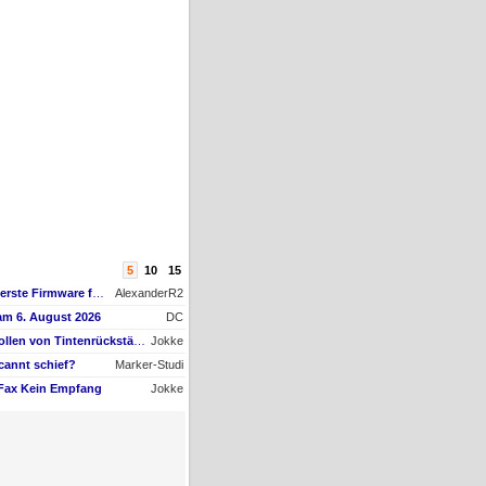
5
10
15
AW #15: Hat jemand die erste Firmware für ein Downgrade?
AlexanderR2
am 6. August 2026
DC
AW #9: Papiertransportrollen von Tintenrückständen befreien, aber womit?
Jokke
cannt schief?
Marker-Studi
 Fax Kein Empfang
Jokke