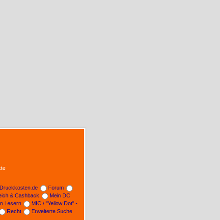
te
Druckkosten.de
Forum
leich & Cashback
Mein DC
on Lesern
MIC / "Yellow Dot" -
Recht
Erweiterte Suche