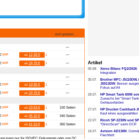
wird geladen ...
—
€
UVP
12,38 €
—
ab
1
Artikel
€
UVP
24,78 €
—
ab
1
05.08.
Xerox Bilanz FQ2/2026
:
Integration
—
30.07.
Brother MFC-
​J5110DW,
J5013DW
: Besser ausges
€
UVP
10,85 €
—
ab
1
Fokus auf A4
€
UVP
24,78 €
—
ab
1
28.07.
HP Smart Tank 6006 sow
Zuwachs bei "Smart Tank
Gehäusefarben
€
UVP
23,93 €
100 Seiten
ab
1
27.07.
HP Drucker Cashback 2
Kauf eines ausgewählten
€
UVP
45,20 €
340 Seiten
ab
1
22.07.
Ricoh SP-
​2230N und SP
€
UVP
61,32 €
360 Seiten
ab
1
"DirectScan" samt OCR
16.07.
Avision AD136N
: Günst
Flachbett
hnung kann nur für ISO/IEC-Dokumente oder von DC