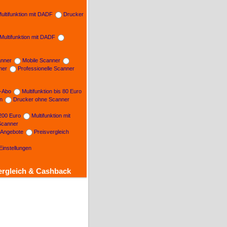
ultifunktion mit DADF
Drucker
Multifunktion mit DADF
nner
Mobile Scanner
ner
Professionelle Scanner
n-Abo
Multifunktion bis 80 Euro
on
Drucker ohne Scanner
 200 Euro
Multifunktion mit
Scanner
e Angebote
Preisvergleich
Einstellungen
ergleich & Cashback