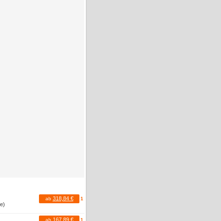
318,84 €
ab
1
te)
167,89 €
ab
1