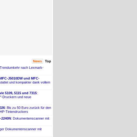
News
Top
 Trendumkehr nach Lexmark-
 MFC-
​J5010DW und MFC-
tattet und kompakter dank vollem
ie 5109, 5115 und 7315
:
"-
​Druckern und neue
026
: Bis zu 50 Euro zurück für den
 HP-
​Tintendruckers
-
​2240N
: Dokumentenscanner mit
iger Dokumentenscanner mit