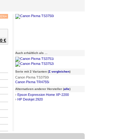
KEN
+
0 €
Auch erhältlich als ...
Serie mit 2 Varianten (
Σ vergleichen
)
Canon Pixma TS3750i
Canon Pixma TR4755i
Alternativen anderer Hersteller (
alle
)
›
Epson Expression Home XP-2200
›
HP Deskjet 2920