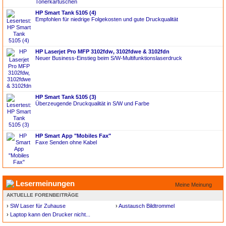
Tonerkartuschen
HP Smart Tank 5105 (4)
Empfohlen für niedrige Folgekosten und gute Druckqualität
HP Laserjet Pro MFP 3102fdw, 3102fdwe & 3102fdn
Neuer Business-Einstieg beim S/W-Multifunktionslaserdruck
HP Smart Tank 5105 (3)
Überzeugende Druckqualität in S/W und Farbe
HP Smart App "Mobiles Fax"
Faxe Senden ohne Kabel
Lesermeinungen
Meine Meinung
AKTUELLE FORENBEITRÄGE
›
SW Laser für Zuhause
›
Austausch Bildtrommel
›
Laptop kann den Drucker nicht...