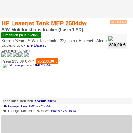
HP Laserjet Tank MFP 2604dw
MERKEN
+
S/W-Multifunktionsdrucker (Laser/LED)
Erhältlich (seit 09/2022)
Kopie •
Scan •
S/W •
Tonertank •
22,0 ipm •
Ethernet, Wlan •
289,90 €
Duplexdruck •
alle Daten ...
Lesermeinungen
0*
Preis 299,90 €
UVP
289,90 €
ab
1
Serie mit 5 Varianten (
Σ vergleichen
)
HP Laserjet Tank 1504w
•
2504dw
HP Laserjet Tank MFP 2604dw •
1604w
•
2604sdw