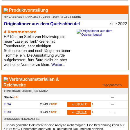
Produktvorstellung
HP LASERJET TANK 2604-, 2504-, 1604- & 1504-SERIE
Originaltoner aus dem Quetschbeutel
2022
SEP
4 Kommentare
HP führt an Stelle von Neverstop die
neue "Laserjet Tank"-Serie mit
Tonerbeuteln, sehr niedrigen
Seitenpreisen und noch länger haltbarer
Trommel ein. Die Ausstattung wurde
aufgebessert, fürs Büro bleibt es aber
wohl eine Nummer zu klein.
Weiter...
Verbrauchsmaterialien &
Reichweite
%popname%
TONERKARTUSCHE, SCHWARZ
Starter
LU
—
153A
20,49 €
UVP
18,46 €
—
ab
1
153X
33,49 €
UVP
28,86 €
—
ab
1
DRUCKKOSTENANALYSE
Für das gewählte Dokument ist eine Analyse nicht möglich. Eine Berechnung kann nur
für ISO/IEC-Dokumente oder von DC getesteten Dokumenten erfolgen.