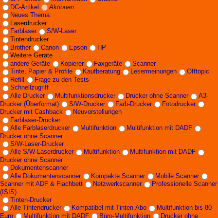
DC-Artikel
Aktionen
Neues Thema
Laserdrucker
Farblaser
S/W-Laser
Tintendrucker
Brother
Canon
Epson
HP
Weitere Geräte
andere Geräte
Kopierer
Faxgeräte
Scanner
Tinte, Papier & Profile
Kaufberatung
Lesermeinungen
Offtopic
Refill
Frage zu den Tests
Schnellzugriff
Alle Drucker
Multifunktionsdrucker
Drucker ohne Scanner
A3-
Drucker (Überformat)
S/W-Drucker
Farb-Drucker
Fotodrucker
Drucker mit Cashback
Neuvorstellungen
Farblaser-Drucker
Alle Farblaserdrucker
Multifunktion
Multifunktion mit DADF
Drucker ohne Scanner
S/W-Laser-Drucker
Alle S/W-Laserdrucker
Multifunktion
Multifunktion mit DADF
Drucker ohne Scanner
Dokumentenscanner
Alle Dokumentenscanner
Kompakte Scanner
Mobile Scanner
Scanner mit ADF & Flachbett
Netzwerkscanner
Professionelle Scanner
(ISIS)
Tinten-Drucker
Alle Tintendrucker
Kompatibel mit Tinten-Abo
Multifunktion bis 80
Euro
Multifunktion mit DADF
Büro-Multifunktion
Drucker ohne