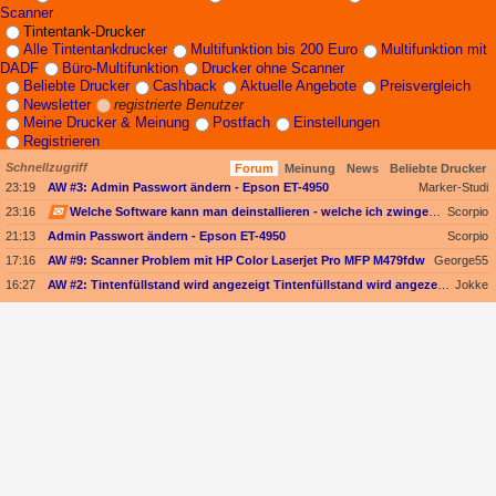
Scanner
Tintentank-Drucker
Alle Tintentankdrucker
Multifunktion bis 200 Euro
Multifunktion mit
DADF
Büro-Multifunktion
Drucker ohne Scanner
Beliebte Drucker
Cashback
Aktuelle Angebote
Preisvergleich
Newsletter
registrierte Benutzer
Meine Drucker & Meinung
Postfach
Einstellungen
Registrieren
Schnellzugriff
Forum
Meinung
News
Beliebte Drucker
23:19
AW #3: Admin Passwort ändern - Epson ET-4950
Marker-Studi
23:16
✉
Welche Software kann man deinstallieren - welche ich zwingend erforderlich
Scorpio
21:13
Admin Passwort ändern - Epson ET-4950
Scorpio
17:16
AW #9: Scanner Problem mit HP Color Laserjet Pro MFP M479fdw
George55
16:27
AW #2: Tintenfüllstand wird angezeigt Tintenfüllstand wird angezeigt, aber unter Druckkopf-Status --
Jokke