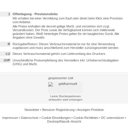
1
Offenlegung - Provisionslinks
Wir erhalten bei einer Vermittlung zum Kauf oder direkt beim Klick eine Provision
vom Anbieter.
Alle Preise enthalten die derzeit gültige MwSt. und verstehen sich zzgl.
Versandkosten. Der Preis sowie die Verfügbarkeit können sich mittlerweile
geändert haben. Weiß hinterlegte Preise gelten für ein baugleiches Gerät. Alle
Angaben ohne Gewähr.
R
Rückgabe/Return: Dieses Verbrauchsmaterial ist nur für eine Verwendung
zugelassen und muss anschließend zum Hersteller zurückgesendet werden.
LU
Dieses Verbrauchsmaterial gehört zum Lieferumfang des Druckers
UVP
Unverbindliche Preisempfehlung des Herstellers inkl. Urheberrechtsabgaben
(UHG) und MwSt.
gesponserter Link
Leere Druckerpatronen
verkaufen statt entsorgen
Newsletter
•
Benutzer-Registrierung
•
Anzeigen-Preisliste
Impressum
•
Datenschutz
•
Cookie-Einstellungen
•
Cookie-Richtlinien
•
DC unterstützen
•
Desktop/Klassik-Ansicht