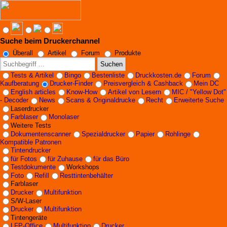
Suche beim Druckerchannel
Überall
Artikel
Forum
Produkte
Suchen
Tests & Artikel
Bingo
Bestenliste
Druckkosten.de
Forum
Kaufberatung
Drucker-Finder
Preisvergleich & Cashback
Mein DC
English articles
Know-How
Artikel von Lesern
MIC / "Yellow Dot"
- Decoder
News
Scans & Originaldrucke
Recht
Erweiterte Suche
Laserdrucker
Farblaser
Monolaser
Weitere Tests
Dokumentenscanner
Spezialdrucker
Papier
Rohlinge
Kompatible Patronen
Tintendrucker
für Fotos
für Zuhause
für das Büro
Testdokumente
Workshops
Foto
Refill
Resttintenbehälter
Farblaser
Drucker
Multifunktion
S/W-Laser
Drucker
Multifunktion
Tintengeräte
LFP-Office
Multifunktion
Drucker