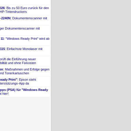
026
: Bis zu 50 Euro zurück für den
 HP-
​Tintendruckers
-
​2240N
: Dokumentenscanner mit
iger Dokumentenscanner mit
 11
: "Windows Ready Print" wird ab
115
: Einfachste Monolaser mit
prüft die Einführung neuer
bilität und ohne Fixkosten
ien
: Maßnahmen und Erfolge gegen
 und Tonerkartuschen
ady Print"
: Epson steht
terstützungs-
​App da
Apps (PSA) für "Windows Ready
t hier!