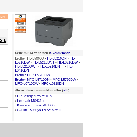
KEN
+
2 €
Serie mit 13 Varianten (
Σ vergleichen
)
Brother HL-L5000D •
HL-L5210DN
•
HL-
L5210DW
•
HL-L5210DNT
•
HL-L6210DW
•
HL-L5210DWT
•
HL-L5210DNTT
•
HL-
L6410DN
Brother DCP-L5510DW
Brother MFC-L5710DN
•
MFC-L5710DW
•
MFC-L6710DW
•
MFC-L6910DN
Alternativen anderer Hersteller (
alle
)
›
HP Laserjet Pro M501n
›
Lexmark MS431dn
›
Kyocera Ecosys PA3500x
›
Canon i-Sensys LBP246dw II