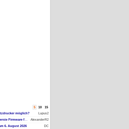
5
10
15
atzdrucker möglich?
Lupus2
AW #15: Hat jemand die erste Firmware für ein Downgrade?
AlexanderR2
am 6. August 2026
DC