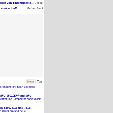
AW #9: Papiertransportrollen von Tintenrückständen befreien, aber womit?
Jokke
cannt schief?
Marker-Studi
News
Top
 Trendumkehr nach Lexmark-
 MFC-
​J5010DW und MFC-
tattet und kompakter dank vollem
ie 5109, 5115 und 7315
:
"-
​Druckern und neue