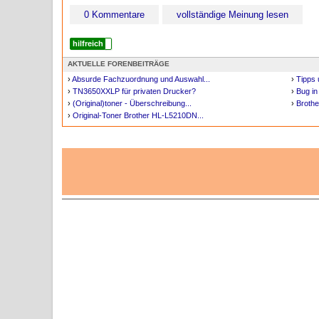
0 Kommentare
vollständige Meinung lesen
hilfreich
AKTUELLE FORENBEITRÄGE
›
Absurde Fachzuordnung und Auswahl...
›
Tipps 
›
TN3650XXLP für privaten Drucker?
›
Bug in
›
(Original)toner - Überschreibung...
›
Brother
›
Original-Toner Brother HL-L5210DN...