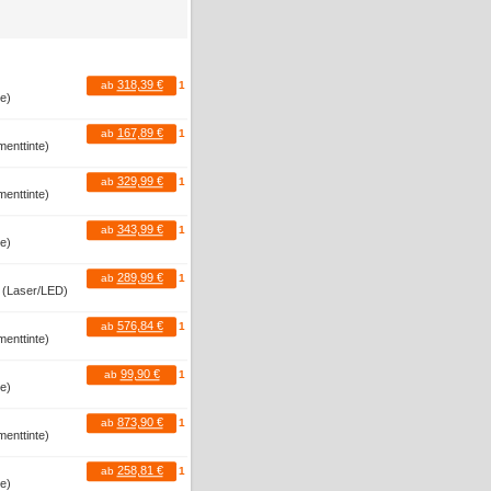
318,39 €
ab
1
te)
167,89 €
ab
1
menttinte)
329,99 €
ab
1
menttinte)
343,99 €
ab
1
te)
289,99 €
ab
1
r (Laser/LED)
576,84 €
ab
1
menttinte)
99,90 €
ab
1
te)
873,90 €
ab
1
menttinte)
258,81 €
ab
1
te)