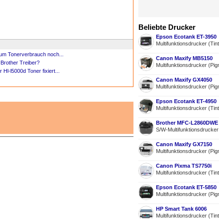
Beliebte Drucker
Epson Ecotank ET-3950
Multifunktionsdrucker (Tin
um Tonerverbrauch noch...
Canon Maxify MB5150
 Brother Treiber?
Multifunktionsdrucker (Pig
 Hl-l5000d Toner fixiert...
Canon Maxify GX4050
Multifunktionsdrucker (Pig
Epson Ecotank ET-4950
Multifunktionsdrucker (Tin
Brother MFC-L2860DWE
S/W-Multifunktionsdrucke
Canon Maxify GX7150
Multifunktionsdrucker (Pig
Canon Pixma TS7750i
Multifunktionsdrucker (Tin
Epson Ecotank ET-5850
Multifunktionsdrucker (Pig
HP Smart Tank 6006
Multifunktionsdrucker (Tin