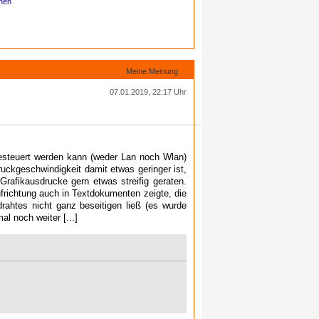
onen
Meine Meinung
07.01.2019, 22:17 Uhr
gesteuert werden kann (weder Lan noch Wlan)
uckgeschwindigkeit damit etwas geringer ist,
Grafikausdrucke gern etwas streifig geraten.
frichtung auch in Textdokumenten zeigte, die
ahtes nicht ganz beseitigen ließ (es wurde
al noch weiter [...]