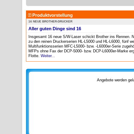
Produktvorstellung
16 NEUE BROTHER-DRUCKER
Aller guten Dinge sind 16
Insgesamt 16 neue S/W-Laser schickt Brother ins Rennen. 
zu den reinen Druckerserien HL-L5000 und HL-L6000, fünf we
Multifunktionsserien MFC-L5000- bzw. -L6000er-Serie zugehö
MFPs ohne Fax der DCP-5000- bzw. DCP-L6000er-Marke erg
Flotte.
Weiter...
Angebote werden gela