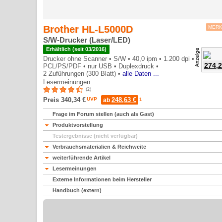
Brother HL-L5000D
MER
S/W-Drucker (Laser/LED)
Erhältlich (seit 03/2016)
Drucker ohne Scanner •
S/W •
40,0 ipm •
1.200 dpi •
274,2
PCL/PS/PDF •
nur USB •
Duplexdruck •
2 Zuführungen (300 Blatt) •
alle Daten ...
Lesermeinungen
4.5*
2
Preis 340,34 €
UVP
248,63 €
ab
1
Frage im Forum stellen (auch als Gast)
Produktvorstellung
Testergebnisse (nicht verfügbar)
Verbrauchsmaterialien & Reichweite
weiterführende Artikel
Lesermeinungen
Externe Informationen beim Hersteller
Handbuch (extern)