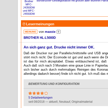
Bürodrucker-Einstiegsklasse mit großen aber teureren Patr
Lesermeinungen
von
maxxie
MEINUNG
0
BROTHER HL-L5000D
An sich ganz gut. Drucke nicht immer OK.
Daß der Drucker nur per Parallelschnittstelle und USB an
stört mich nicht. Der Ecomode ist gut und auch wenn die Dr
ist das für mich akzeptabel. Etwas enttäuschend ist, daß 
Auch daß sich nach 3 Monaten eine graue Linie in Papierlau
sich bisher auch durch mehrmaliges Reinigen des Koronadr
allerdings dadurch besser) finde ich nicht gut. Ich muß das m
BEWERTUNG UND KONFIGURATION
4*
5 Detailwertungen
seit 08/2018 — aktuell, Neukauf, Originalmaterial