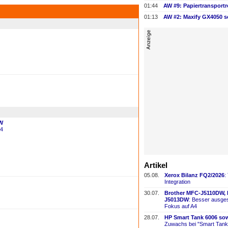
01:44
01:13
AW #2: Maxify GX4050 s
W
A4
Artikel
05.08.
Xerox Bilanz FQ2/2026
:
Integration
30.07.
Brother MFC-
​J5110DW,
J5013DW
: Besser ausges
Fokus auf A4
28.07.
HP Smart Tank 6006 sow
Zuwachs bei "Smart Tank