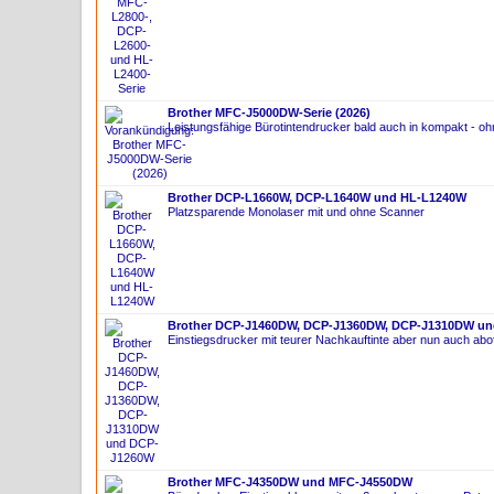
Brother MFC-J5000DW-Serie (2026)
Leistungsfähige Bürotintendrucker bald auch in kompakt - o
Brother DCP-L1660W, DCP-L1640W und HL-L1240W
Platzsparende Monolaser mit und ohne Scanner
Brother DCP-J1460DW, DCP-J1360DW, DCP-J1310DW u
Einstiegsdrucker mit teurer Nachkauftinte aber nun auch abo
Brother MFC-J4350DW und MFC-J4550DW