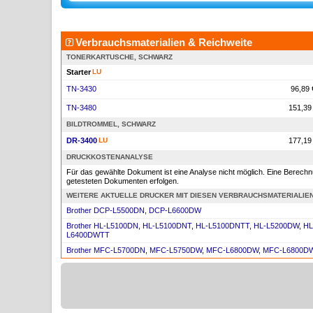
Verbrauchsmaterialien & Reichweite
TONERKARTUSCHE, SCHWARZ
Starter
LU
TN-3430
96,89 
TN-3480
151,39
BILDTROMMEL, SCHWARZ
DR-3400
LU
177,19
DRUCKKOSTENANALYSE
Für das gewählte Dokument ist eine Analyse nicht möglich. Eine Berec
getesteten Dokumenten erfolgen.
WEITERE AKTUELLE DRUCKER MIT DIESEN VERBRAUCHSMATERIALIE
Brother DCP-L5500DN
,
DCP-L6600DW
Brother HL-L5100DN
,
HL-L5100DNT
,
HL-L5100DNTT
,
HL-L5200DW
,
HL
L6400DWTT
Brother MFC-L5700DN
,
MFC-L5750DW
,
MFC-L6800DW
,
MFC-L6800D