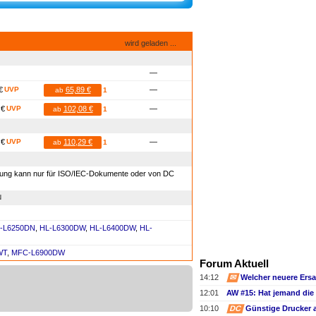
wird geladen ...
—
€
UVP
65,89 €
—
ab
1
 €
UVP
102,08 €
—
ab
1
 €
UVP
110,29 €
—
ab
1
hnung kann nur für ISO/IEC-Dokumente oder von DC
N
-L6250DN
,
HL-L6300DW
,
HL-L6400DW
,
HL-
WT
,
MFC-L6900DW
Forum Aktuell
14:12
✉
Welcher neuere Ers
12:01
10:10
DC
Günstige Drucker 