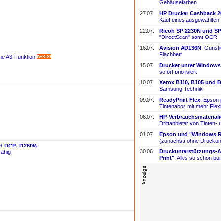
Gehäusefarben
27.07.
HP Drucker Cashback 2
Kauf eines ausgewählten
22.07.
Ricoh SP-
​2230N und SP
"DirectScan" samt OCR
16.07.
Avision AD136N
: Günst
Flachbett
hne A3-Funktion
15.07.
Drucker unter Windows
sofort priorisiert
10.07.
Xerox B110, B105 und B
Samsung-
​Technik
09.07.
ReadyPrint Flex
: Epson 
Tintenabos mit mehr Flexi
06.07.
HP-
​Verbrauchsmaterial
Drittanbieter von Tinten-
​
01.07.
Epson und "Windows Re
(zunächst) ohne Druckun
nd DCP-J1260W
30.06.
Druckunterstützungs-
​
fähig
Print"
: Alles so schön bun