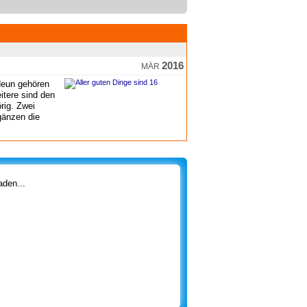
2016
MÄR
Neun gehören
itere sind den
rig. Zwei
änzen die
den...