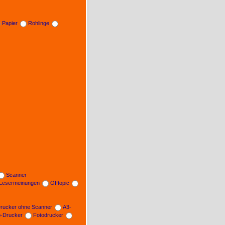
Papier
Rohlinge
Scanner
Lesermeinungen
Offtopic
rucker ohne Scanner
A3-
b-Drucker
Fotodrucker