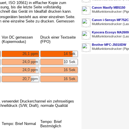
uert, ISO 10561) in elffacher Kopie zum
ung, bis die letzte Seite vollständig
Canon Maxify MB5150
chnell das Gerät im Idealfall drucken kann.
Multifunktionsdrucker (Pig
onsgeräten besteht aus einer einzelnen Seite.
Canon i-Sensys MF752C
 um eine einzelne Seite zu drucken. Gemessen
Multifunktionsdrucker (La
Kyocera Ecosys MA2600
Multifunktionsdrucker (La
Von DC gemessen
Druck einer Textseite
(Kopiermodus)
(FPO)
Brother MFC-J5010DW
Multifunktionsdrucker (Pig
26,1 ppm
14 Sek.
24,0 ppm
10 Sek.
24,0 ppm
16 Sek.
20,7 ppm
16 Sek.
, verwendet Druckerchannel ein zehnseitiges
nelldruck (S/W, Draft), normale Qualität
Tempo: Brief
Tempo: Brief Normal
Bestmöglich