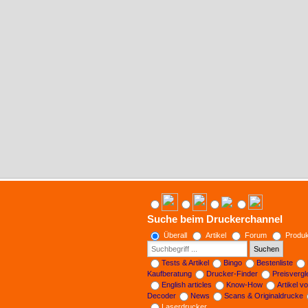
Suche beim Druckerchannel
Überall
Artikel
Forum
Produk
Suchen
Tests & Artikel
Bingo
Bestenliste
Kaufberatung
Drucker-Finder
Preisverg
English articles
Know-How
Artikel v
Decoder
News
Scans & Originaldrucke
Laserdrucker