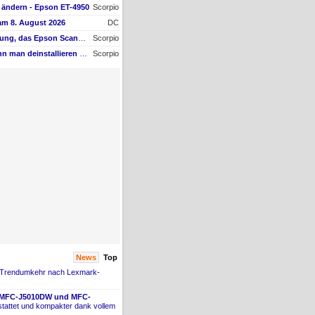
ändern - Epson ET-4950
Scorpio
am 8. August 2026
DC
Ich erhalte die Mittelung, das Epson Scanner Monitor demnächst nicht mehr vom Mac unterstützt wird
Scorpio
Welche Software kann man deinstallieren - welche ich zwingend erforderlich
Scorpio
News
Top
 Trendumkehr nach Lexmark-
 MFC-
​J5010DW und MFC-
tattet und kompakter dank vollem