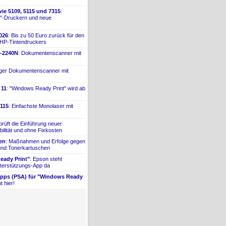
ie 5109, 5115 und 7315
:
"-
​Druckern und neue
026
: Bis zu 50 Euro zurück für den
 HP-
​Tintendruckers
-
​2240N
: Dokumentenscanner mit
iger Dokumentenscanner mit
 11
: "Windows Ready Print" wird ab
115
: Einfachste Monolaser mit
prüft die Einführung neuer
bilität und ohne Fixkosten
ien
: Maßnahmen und Erfolge gegen
 und Tonerkartuschen
ady Print"
: Epson steht
terstützungs-
​App da
Apps (PSA) für "Windows Ready
t hier!