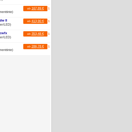
167,89 €
ab
1
menttinte)
dw II
413,90 €
ab
1
ser/LED)
cwfx
353,48 €
ab
1
ser/LED)
286,78 €
ab
1
menttinte)