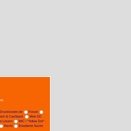
te
Druckkosten.de
Forum
leich & Cashback
Mein DC
on Lesern
MIC / "Yellow Dot" -
Recht
Erweiterte Suche