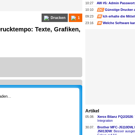
10:27
AW #5: Admin Passwort 
10:10
DC
Günstige Drucker 
09:23
✉
Drucken
1
23:16
✉
rucktempo: Texte, Grafiken,
den...
Artikel
05.08.
Xerox Bilanz FQ2/2026
:
Integration
30.07.
Brother MFC-
​J5110DW,
J5013DW
: Besser ausges