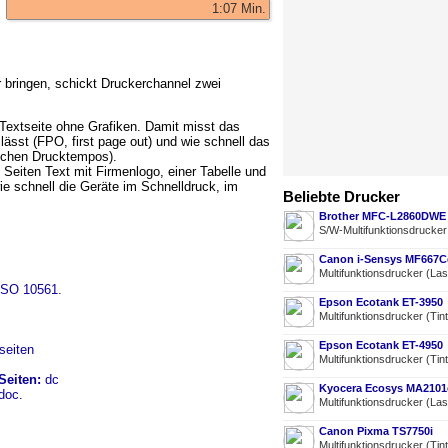
1:07 Min.
r bringen, schickt Druckerchannel zwei
Textseite ohne Grafiken. Damit misst das
 lässt (FPO, first page out) und wie schnell das
ichen Drucktempos).
 Seiten Text mit Firmenlogo, einer Tabelle und
e schnell die Geräte im Schnelldruck, im
Beliebte Drucker
Brother MFC-L2860DWE
S/W-Multifunktionsdrucke
Canon i-Sensys MF667
Multifunktionsdrucker (La
ISO 10561.
Epson Ecotank ET-3950
Multifunktionsdrucker (Tin
Epson Ecotank ET-4950
Multifunktionsdrucker (Tin
Seiten:
dc
Kyocera Ecosys MA2101
doc.
Multifunktionsdrucker (La
Canon Pixma TS7750i
Multifunktionsdrucker (Tin