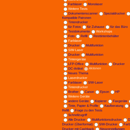
Farblaser
Monolaser
Weitere Tests
Dokumentenscanner
Spezialdrucker
Kompatible Patronen
Tintendrucker
für Fotos
für Zuhause
für das Büro
Testdokumente
Workshops
Foto
Refill
Resttintenbehälter
Farblaser
Drucker
Multifunktion
S/W-Laser
Drucker
Multifunktion
Tintengeräte
LFP-Office
Multifunktion
Drucker
DC-Artikel
Aktionen
Neues Thema
Laserdrucker
Farblaser
S/W-Laser
Tintendrucker
Brother
Canon
Epson
HP
Weitere Geräte
andere Geräte
Kopierer
Faxgeräte
Tinte, Papier & Profile
Kaufberatung
Refill
Frage zu den Tests
Schnellzugriff
Alle Drucker
Multifunktionsdrucker
D
Drucker (Überformat)
S/W-Drucker
Far
Drucker mit Cashback
Neuvorstellungen