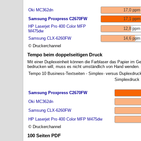
Oki MC362dn
17,0 ppm
Samsung Proxpress C2670FW
17,1 ppm
HP Laserjet Pro 400 Color MFP
12,8 ppm
M475dw
Samsung CLX-6260FW
14,6 ppm
© Druckerchannel
Tempo beim doppelseitigen Druck
Mit einer Duplexeinheit können die Farblaser das Papier im G
bedrucken will, muss es nicht umständlich von Hand wenden.
Tempo 10 Business-Textseiten - Simplex- versus Duplexdruc
Simplexdruck
Samsung Proxpress C2670FW
Oki MC362dn
Samsung CLX-6260FW
HP Laserjet Pro 400 Color MFP M475dw
© Druckerchannel
100 Seiten PDF