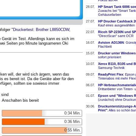
Fokus auf A4
28.07.
HP Smart Tank 6006 sow
Zuwachs bei "Smart Tank
Gehäusefarben
27.07.
HP Drucker Cashback 2
Kauf eines ausgewählten
folger "
Druckertest: Brother L8850CDW,
22.07.
Ricoh SP-
​2230N und SP
"DirectScan" samt OCR
Gerät im Test. Allerdings kann es sich im
16.07.
Avision AD136N
: Günst
wei Seiten pro Minute langsameren Oki
Flachbett
15.07.
Drucker unter Windows
sofort priorisiert
10.07.
Xerox B110, B105 und B
Samsung-
​Technik
en will, der wird sich ärgern, wenn das
09.07.
ReadyPrint Flex
: Epson 
is es bereit ist. Da die Geräte aber für den
Tintenabos mit mehr Flexi
fügen, sollten sie sowieso immer
06.07.
HP-
​Verbrauchsmaterial
Drittanbieter von Tinten-
​
 sind
01.07.
Epson und "Windows Re
(zunächst) ohne Druckun
Anschalten bis bereit
30.06.
Druckunterstützungs-
​
Print"
: Alles so schön bun
0:34 Min.
0:36 Min.
0:55 Min.