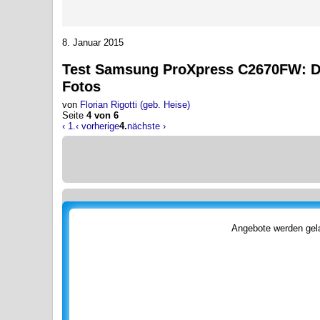
8. Januar 2015
Test
Samsung ProXpress C2670FW
:
D
Fotos
von
Florian Rigotti (geb. Heise)
Seite
4 von 6
‹ 1.
‹ vorherige
4.
nächste ›
Angebote werden gela