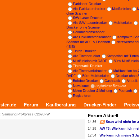
Farblaser-Drucker
Alle Farblaserdrucker
Multifunktion
M
ohne Scanner
S/W-Laser-Drucker
Alle S/W-Laserdrucker
Multifunktion
Drucker ohne Scanner
Dokumentenscanner
Alle Dokumentenscanner
Kompakte Sca
Scanner mit ADF & Flachbett
Netzwerkscan
(ISIS)
Tinten-Drucker
Alle Tintendrucker
Kompatibel mit Tinte
Multifunktion mit DADF
Büro-Multifunkti
Tintentank-Drucker
Alle Tintentankdrucker
Multifunktion bis
DADF
Büro-Multifunktion
Drucker ohne 
Beliebte Drucker
Cashback
Aktuell
Newsletter
registrierte Benutzer
Meine Drucker & Meinung
Postfach
Registrieren
sten.de
Forum
Kaufberatung
Drucker-Finder
Preisv
t: Samsung ProXpress C2670FW
Forum Aktuell
14:36
✉
14:28
12:34