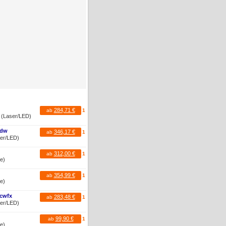
284,71 €
ab
1
r (Laser/LED)
Cdw
346,17 €
ab
1
ser/LED)
312,00 €
ab
1
te)
354,99 €
ab
1
te)
cwfx
283,48 €
ab
1
ser/LED)
99,90 €
ab
1
te)