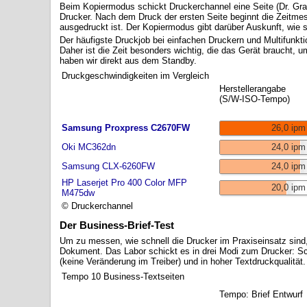
Beim Kopiermodus schickt Druckerchannel eine Seite (Dr. Gra
Drucker. Nach dem Druck der ersten Seite beginnt die Zeitmess
ausgedruckt ist. Der Kopiermodus gibt darüber Auskunft, wie s
Der häufigste Druckjob bei einfachen Druckern und Multifunkti
Daher ist die Zeit besonders wichtig, die das Gerät braucht,
haben wir direkt aus dem Standby.
Druckgeschwindigkeiten im Vergleich
Herstellerangabe
(S/W-ISO-Tempo)
Samsung Proxpress C2670FW
26,0 ipm
Oki MC362dn
24,0 ipm
Samsung CLX-6260FW
24,0 ipm
HP Laserjet Pro 400 Color MFP
20,0 ipm
M475dw
© Druckerchannel
Der Business-Brief-Test
Um zu messen, wie schnell die Drucker im Praxiseinsatz sind
Dokument. Das Labor schickt es in drei Modi zum Drucker: Sch
(keine Veränderung im Treiber) und in hoher Textdruckqualität.
Tempo 10 Business-Textseiten
Tempo: Brief Entwurf