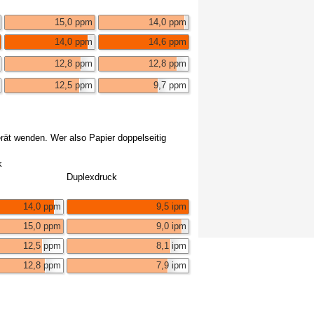
15,0 ppm
14,0 ppm
14,0 ppm
14,6 ppm
12,8 ppm
12,8 ppm
12,5 ppm
9,7 ppm
erät wenden. Wer also Papier doppelseitig
k
Duplexdruck
14,0 ppm
9,5 ipm
15,0 ppm
9,0 ipm
12,5 ppm
8,1 ipm
12,8 ppm
7,9 ipm