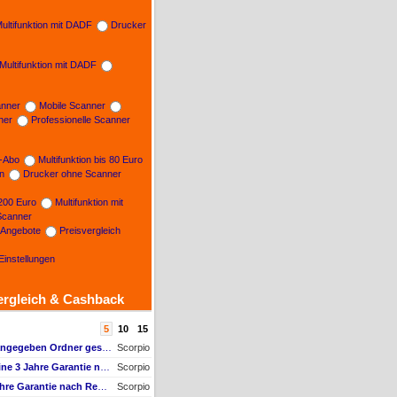
ultifunktion mit DADF
Drucker
Multifunktion mit DADF
nner
Mobile Scanner
ner
Professionelle Scanner
n-Abo
Multifunktion bis 80 Euro
on
Drucker ohne Scanner
 200 Euro
Multifunktion mit
Scanner
e Angebote
Preisvergleich
Einstellungen
ergleich & Cashback
5
10
15
Scan wird nicht im angegeben Ordner gespeichert, wenn vom Bediendisplay gescannt wird
Scorpio
AW #3: Wie kann ich meine 3 Jahre Garantie nach Registrierung prüfen?
Scorpio
Wie kann ich meine 3 Jahre Garantie nach Registrierung prüfen?
Scorpio