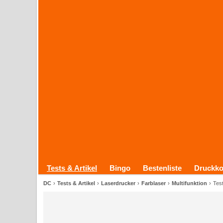
Tests & Artikel
Bingo
Bestenliste
Druckko
DC
Tests & Artikel
Laserdrucker
Farblaser
Multifunktion
Tes