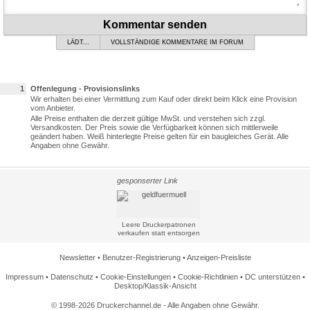
Kommentar senden
LÄDT...
VOLLSTÄNDIGE KOMMENTARE IM FORUM
1
Offenlegung - Provisionslinks
Wir erhalten bei einer Vermittlung zum Kauf oder direkt beim Klick eine Provision
vom Anbieter.
Alle Preise enthalten die derzeit gültige MwSt. und verstehen sich zzgl.
Versandkosten. Der Preis sowie die Verfügbarkeit können sich mittlerweile
geändert haben. Weiß hinterlegte Preise gelten für ein baugleiches Gerät. Alle
Angaben ohne Gewähr.
gesponserter Link
Leere Druckerpatronen
verkaufen statt entsorgen
Newsletter
•
Benutzer-Registrierung
•
Anzeigen-Preisliste
Impressum
•
Datenschutz
•
Cookie-Einstellungen
•
Cookie-Richtlinien
•
DC unterstützen
•
Desktop/Klassik-Ansicht
© 1998-2026 Druckerchannel.de - Alle Angaben ohne Gewähr.