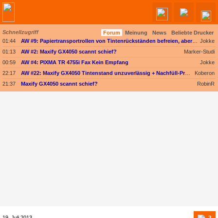
Schnellzugriff
Forum
Meinung
News
Beliebte Drucker
Angebote werden geladen...
01:44
AW #9: Papiertransportrollen von Tintenrückständen befreien, aber womit?
Jokke
01:13
AW #2: Maxify GX4050 scannt schief?
Marker-Studi
00:59
AW #4: PIXMA TR 4755i Fax Kein Empfang
Jokke
22:17
AW #22: Maxify GX4050 Tintenstand unzuverlässig + Nachfüll-Problem - Druckkopf in Gefahr
Koberon
21:37
Maxify GX4050 scannt schief?
RobinR
3
19. Juli 2013