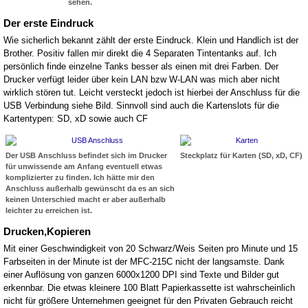
sehen.
Der erste Eindruck
Wie sicherlich bekannt zählt der erste Eindruck. Klein und Handlich ist der
Brother. Positiv fallen mir direkt die 4 Separaten Tintentanks auf. Ich
persönlich finde einzelne Tanks besser als einen mit drei Farben. Der
Drucker verfügt leider über kein LAN bzw W-LAN was mich aber nicht
wirklich stören tut. Leicht versteckt jedoch ist hierbei der Anschluss für die
USB Verbindung siehe Bild. Sinnvoll sind auch die Kartenslots für die
Kartentypen: SD, xD sowie auch CF
Der USB Anschluss befindet sich im Drucker
Steckplatz für Karten (SD, xD, CF)
für unwissende am Anfang eventuell etwas
komplizierter zu finden. Ich hätte mir den
Anschluss außerhalb gewünscht da es an sich
keinen Unterschied macht er aber außerhalb
leichter zu erreichen ist.
Drucken,Kopieren
Mit einer Geschwindigkeit von 20 Schwarz/Weis Seiten pro Minute und 15
Farbseiten in der Minute ist der MFC-215C nicht der langsamste. Dank
einer Auflösung von ganzen 6000x1200 DPI sind Texte und Bilder gut
erkennbar. Die etwas kleinere 100 Blatt Papierkassette ist wahrscheinlich
nicht für größere Unternehmen geeignet für den Privaten Gebrauch reicht